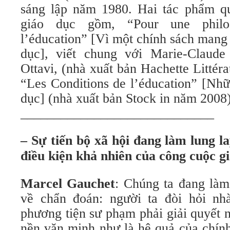
sáng lập năm 1980. Hai tác phẩm q
giáo dục gồm, “Pour une philos
l’éducation” [Vì một chính sách mang t
dục], viết chung với Marie-Claude
Ottavi, (nhà xuất bản Hachette Littér
“Les Conditions de l’éducation” [Nhữ
dục] (nhà xuất bản Stock in năm 2008)
_____________________________
– Sự tiến bộ xã hội đang làm lung 
điều kiện khả nhiên của công cuộc g
Marcel Gauchet
: Chúng ta đang làm
về chẩn đoán: người ta đòi hỏi nh
phương tiện sư phạm phải giải quyết 
nền văn minh như là hệ quả của chín