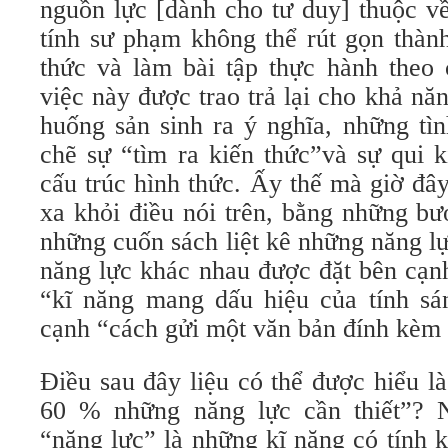
nguồn lực [dành cho tư duy] thuộc v
tính sư phạm không thể rút gọn thành
thức và làm bài tập thực hành the
việc này được trao trả lại cho khả nă
huống sản sinh ra ý nghĩa, những tì
chẽ sự “tìm ra kiến thức”và sự qui 
cấu trúc hình thức. Ấy thế mà giờ đây
xa khỏi điều nói trên, bằng những bư
những cuốn sách liệt kê những năng lự
năng lực khác nhau được đặt bên cạn
“kĩ năng mang dấu hiệu của tính sá
cạnh “cách gửi một văn bản đính kèm 
Điều sau đây liệu có thể được hiểu là
60 % những năng lực cần thiết”? N
“năng lực” là những kĩ năng có tính kỹ