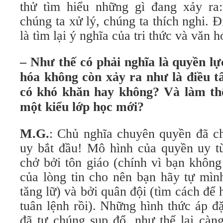
thử tìm hiểu những gì đang xảy ra
chúng ta xử lý, chúng ta thích nghi. 
là tìm lại ý nghĩa của tri thức và văn h
– Như thế có phải nghĩa là quyền lự
hóa không còn xảy ra như là điều tấ
có khó khăn hay không? Và làm thế
một kiểu lớp học mới?
M.G.
: Chủ nghĩa chuyên quyền đã ch
uy bắt đầu! Mô hình của quyền uy t
chở bởi tôn giáo (chính vì bạn không
của lòng tin cho nên bạn hãy tự mình
tăng lữ) và bởi quân đội (tìm cách để 
tuân lệnh rồi). Những hình thức áp đ
đã tự chúng sụp đổ, như thế lại càn