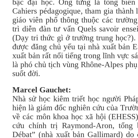
bậc đại học. Ông từng là tổng biên
Cahiers pédagogique, tham gia thành 
giáo viên phổ thông thuộc các trườn
trì diễn đàn tư vấn Quels savoir ense
(Dạy tri thức gì ở trường trung học?).
được đăng chủ yếu tại nhà xuất bản 
xuất bản rất nổi tiếng trong lĩnh vực 
là phó chủ tịch vùng Rhône-Alpes phụ
suốt đời.
Marcel Gauchet:
Nhà sử học kiêm triết học người Phá
hiện là giám đốc nghiên cứu của Trườ
về các môn khoa học xã hội (EHESS)
cứu chính trị Raymond-Aron, tổng 
Débat” (nhà xuất bản Gallimard) do 