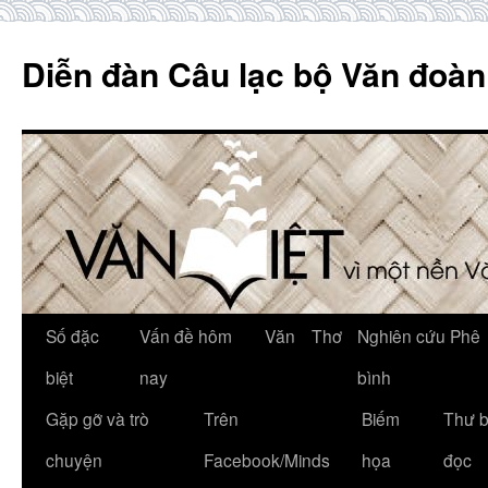
Skip
to
Diễn đàn Câu lạc bộ Văn đoàn
content
Số đặc
Vấn đề hôm
Văn
Thơ
Nghiên cứu Phê
biệt
nay
bình
Gặp gỡ và trò
Trên
Biếm
Thư 
chuyện
Facebook/Minds
họa
đọc