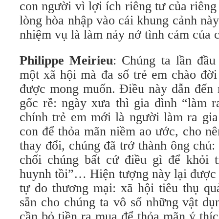
con người vì lợi ích riêng tư của riên
lòng hòa nhập vào cái khung cảnh này
nhiệm vụ là làm nảy nở tình cảm của 
Philippe Meirieu
: Chúng ta lần đầu
một xã hội mà đa số trẻ em chào đời
được mong muốn. Điều này dẫn đến 
gốc rễ: ngày xưa thì gia đình “làm r
chính trẻ em mới là người làm ra gia
con để thỏa mãn niềm ao ước, cho nên
thay đổi, chúng đã trở thành ông chủ:
chối chúng bất cứ điều gì để khỏi 
huynh tồi”… Hiện tượng này lại được 
tự do thương mại: xã hội tiêu thụ q
sẵn cho chúng ta vô số những vật dụn
cần bỏ tiền ra mua để thỏa mãn ý thí