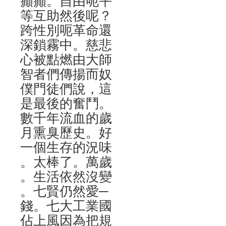
癲癲。自由呃平
等互助然後呢？
跨性別呃革命還
深鎖霧中。慈悲
心被點燃由大師
智者們傳揚而奴
僕門徒們說，這
是最後的奮鬥。
數千年流血的歲
月熏臭歷史。好
一個生存的況味
。太棒了。萬歲
。生活依然沒變
。七賢仍然愛─
錢。七大工業國
佔上風因為把規