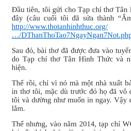
Đầu tiên, tôi gửi cho Tạp chí thơ Tâ
đây (câu cuối tôi đã sửa thành “Â
http://www.thotanhinhthuc.org/
…/DThanThoTao7NgayNgan7Not.ph
Sau đó, bài thơ đã được đưa vào t
do Tạp chí thơ Tân Hình Thức và 
hiện.
Thế rồi, chỉ vì nó mà một nhà xuất b
in thơ tôi, mặc dù trước đó họ đã vô 
tôi và dường như muốn in ngay. Vậy đ
lắm.
Thế nhưng, vào năm 2014, tạp chí 