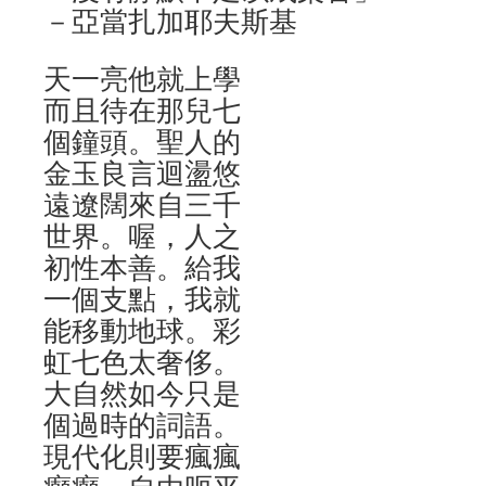
－亞當扎加耶夫斯基
天一亮他就上學
而且待在那兒七
個鐘頭。聖人的
金玉良言迴盪悠
遠遼闊來自三千
世界。喔，人之
初性本善。給我
一個支點，我就
能移動地球。彩
虹七色太奢侈。
大自然如今只是
個過時的詞語。
現代化則要瘋瘋