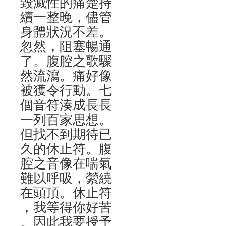
毀滅性的痛楚持
續一整晚，儘管
身體狀況不差。
忽然，阻塞暢通
了。腹腔之歌驟
然流瀉。痛好像
被獲令行動。七
個音符湊成長長
一列百家思想。
但找不到期待已
久的休止符。腹
腔之音像在喘氣
難以呼吸，縈繞
在頭頂。休止符
，我等得你好苦
。因此我要授予