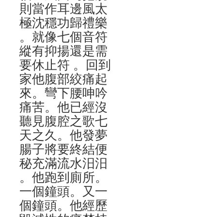
則當作耳邊風太
極沈穩功歸禮樂
。就像七個音符
縱有抑揚還是需
要休止符 。回到
家他腹部絞痛起
來。彎下腰呻吟
痛苦。他已經沒
聽見腹腔之歌七
天之久。他發夢
腸子將要終結便
秘充滿流水汨汨
。他跑到廁所。
一個鐘頭。又一
個鐘頭。他經歷