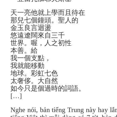
天一亮他就上學而且待在
那兒七個鐘頭。聖人的
金玉良言迴盪
悠遠遼闊來自三千
世界。喔，人之初性
本善。給
我一個支點，
我就能移動
地球。彩虹七色
太奢侈。大自然
如今只是個過時的詞語。
[…]
Nghe nói, bản tiếng Trung này hay lắ