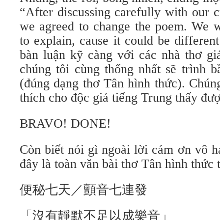
“After discussing carefully with our c
we agreed to change the poem. We wi
to explain, cause it could be differen
bàn luận kỹ càng với các nhà thơ gi
chúng tôi cùng thống nhất sẽ trình b
(đúng dạng thơ Tân hình thức). Chúng
thích cho độc giả tiếng Trung thấy đượ
BRAVO! DONE!
Còn biết nói gì ngoài lời cám ơn vô h
đây là toàn văn bài thơ Tân hình thức 
便秘七天／顫音七連發
「沒有靜默不足以成樂音」