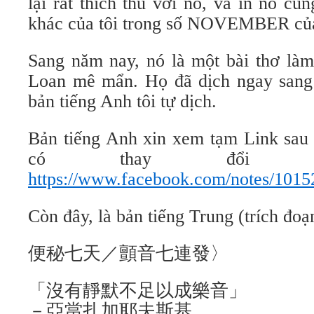
lại rất thích thú với nó, và in nó cù
khác của tôi trong số NOVEMBER của 
Sang năm nay, nó là một bài thơ làm
Loan mê mẩn. Họ đã dịch ngay sang 
bản tiếng Anh tôi tự dịch.
Bản tiếng Anh xin xem tạm Link sau 
có thay đổi ch
https://www.facebook.com/notes/101
Còn đây, là bản tiếng Trung (trích đoạ
便秘七天／顫音七連發〉
「沒有靜默不足以成樂音」
－亞當扎加耶夫斯基