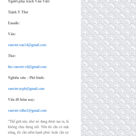
Người phụ trách Văn Việt:
Trịnh Y Thư
Emails:
Văn:
vanviet.van14@gmail.com
Thơ:
tho.vanviet.vd@gmail.com
Nghiên cứu – Phê bình:
vanviet.ncpb@gmail.com
Vấn đề hôm nay:
vanviet.vdhn1@gmail.com
“Thế giới này, như nó đang được tạo ra, là
không chịu đựng nổi. Nên tôi cần có mặt
trăng, tôi cần niềm hạnh phúc hoặc cần sự