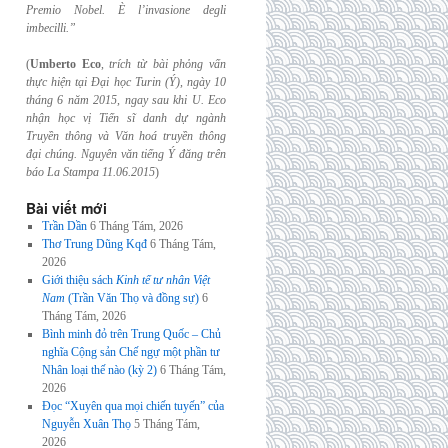
Premio Nobel. È l’invasione
degli
imbecilli.”
(
Umberto Eco
,
trích từ bài phỏng vấn
thực hiện tại Đại học Turin (Ý), ngày 10
tháng 6
năm 2015, ngay sau khi U. Eco
nhận học vị Tiến sĩ danh dự ngành
Truyền thông và
Văn hoá truyền thông
đại chúng. Nguyên văn tiếng Ý đăng trên
báo La Stampa
11.06.2015
)
Bài viết mới
Trần Dần
6 Tháng Tám, 2026
Thơ Trung Dũng Kqđ
6 Tháng Tám,
2026
Giới thiệu sách
Kinh tế tư nhân Việt
Nam
(Trần Văn Thọ và đồng sự)
6
Tháng Tám, 2026
Bình minh đỏ trên Trung Quốc – Chủ
nghĩa Cộng sản Chế ngự một phần tư
Nhân loại thế nào (kỳ 2)
6 Tháng Tám,
2026
Đọc “Xuyên qua mọi chiến tuyến” của
Nguyễn Xuân Thọ
5 Tháng Tám,
2026