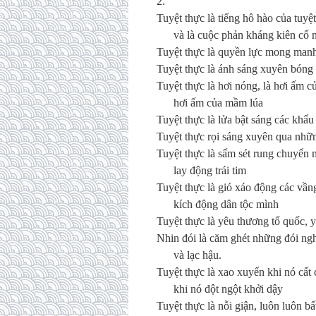
2.
Tuyệt thực là tiếng hô hào của tuyệ
và là cuộc phản kháng kiên cố nh
Tuyệt thực là quyền lực mong manh n
Tuyệt thực là ánh sáng xuyên bóng
Tuyệt thực là hơi nóng, là hơi ấm củ
hơi ấm của mầm lúa
Tuyệt thực là lửa bật sáng các khẩu
Tuyệt thực rọi sáng xuyên qua nhữn
Tuyệt thực là sấm sét rung chuyển
lay động trái tim
Tuyệt thực là gió xáo động các vầ
kích động dân tộc mình
Tuyệt thực là yêu thương tổ quốc,
Nhin đói là căm ghét những đói ng
và lạc hậu.
Tuyệt thực là xao xuyến khi nó cất
khi nó đột ngột khởi dậy
Tuyệt thực là nỗi giận, luôn luôn bấ