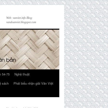
Web: vanviet.info Blog:
vandoanviet.blogspot.com
 54-75
Nghệ thuật
ệ sách
Phát biểu nhận giải Văn Việt