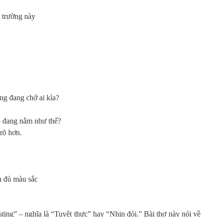
 trường này
g đang chở ai kìa?
 đang nằm như thế?
rõ hơn.
a đủ màu sắc
sting” – nghĩa là “Tuyệt thực” hay “Nhịn đói.” Bài thơ này nói về