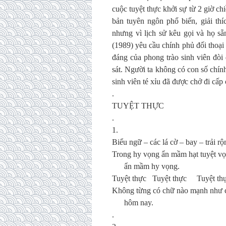
cuộc tuyệt thực khởi sự từ 2 giờ c
bản tuyên ngôn phổ biến, giải th
nhưng vì lịch sử kêu gọi và họ 
(1989) yêu cầu chính phủ đối thoại 
đáng của phong trào sinh viên đòi 
sát. Người ta không có con số chín
sinh viên té xỉu đã được chở đi cấp 
.
TUYỆT THỰC
.
1.
Biểu ngữ – các lá cờ – bay – trải r
Trong hy vọng ẩn mầm hạt tuyệt vọ
ẩn mầm hy vọng.
Tuyệt thực Tuyệt thực Tuyệt th
Không từng có chữ nào mạnh như 
hôm nay.
.