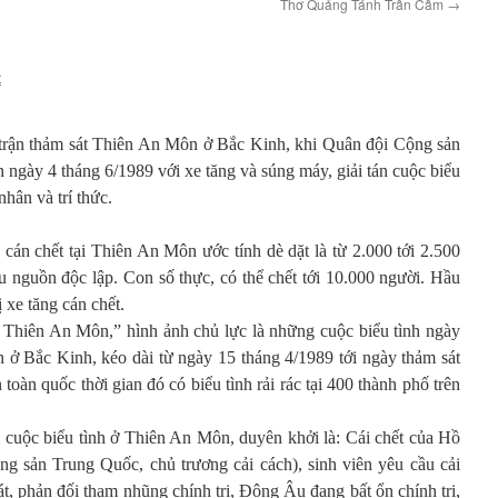
Thơ Quảng Tánh Trần Cầm
→
t
 trận thảm sát Thiên An Môn ở Bắc Kinh, khi Quân đội Cộng sản
ngày 4 tháng 6/1989 với xe tăng và súng máy, giải tán cuộc biểu
nhân và trí thức.
g cán chết tại Thiên An Môn ước tính dè dặt là từ 2.000 tới 2.500
ều nguồn độc lập. Con số thực, có thể chết tới 10.000 người. Hầu
ị xe tăng cán chết.
n Thiên An Môn,” hình ảnh chủ lực là những cuộc biểu tình ngày
ở Bắc Kinh, kéo dài từ ngày 15 tháng 4/1989 tới ngày thảm sát
toàn quốc thời gian đó có biểu tình rải rác tại 400 thành phố trên
c cuộc biểu tình ở Thiên An Môn, duyên khởi là: Cái chết của Hồ
 sản Trung Quốc, chủ trương cải cách), sinh viên yêu cầu cải
át, phản đối tham nhũng chính trị, Đông Âu đang bất ổn chính trị,