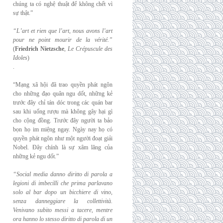
chúng ta có nghệ thuật để không chết vì
sự thật.”
“L’art et rien que l’art, nous avons l’art
pour ne point mourir de la vérité.”
(
Friedrich
Nietzsche
,
Le Crépuscule des
Idoles
)
.
“Mạng xã hội đã trao quyền phát ngôn
cho những đạo quân ngu dốt, những kẻ
trước đây chỉ tán dóc trong các quán bar
sau khi uống rượu mà không gây hại gì
cho cộng đồng. Trước đây người ta bảo
bọn họ im miệng ngay. Ngày nay họ có
quyền phát ngôn như một người đoạt giải
Nobel. Đây chính là sự xâm lăng của
những kẻ ngu dốt.”
“Social media danno diritto di parola a
legioni di imbecilli che prima parlavano
solo al
bar dopo un bicchiere di vino,
senza danneggiare la collettività.
Venivano subito messi a
tacere, mentre
ora hanno lo stesso diritto di parola di un