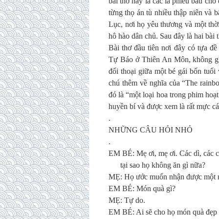
bài thơ này là các lá phiếu bầu cho
từng thọ án tù nhiều thập niên và
Lục, nơi họ yêu thương và một thờ
hô hào dân chủ. Sau đây là hai bài 
Bài thơ đầu tiên nơi đây có tựa đ
Tự Báo ở Thiên An Môn, không ghi
đối thoại giữa một bé gái bốn tuổ
chú thêm về nghĩa của “The rainb
đó là “một loại hoa trong phim hoạ
huyền bí và được xem là rất mực cá
.
NHỮNG CÂU HỎI NHỎ
.
EM BÉ: Mẹ ơi, mẹ ơi. Các dì, các c
tại sao họ không ăn gì nữa?
MẸ: Họ ước muốn nhận được một m
EM BÉ: Món quà gì?
MẸ: Tự do.
EM BÉ: Ai sẽ cho họ món quà đẹp