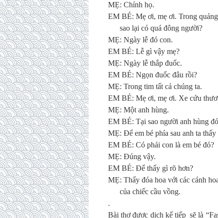
MẸ: Chính họ.
EM BÉ: Mẹ ơi, mẹ ơi. Trong quảng
sao lại có quá đông người?
MẸ: Ngày lễ đó con.
EM BÉ: Lễ gì vậy mẹ?
MẸ: Ngày lễ thắp đuốc.
EM BÉ: Ngọn đuốc đâu rồi?
MẸ: Trong tim tất cả chúng ta.
EM BÉ: Mẹ ơi, mẹ ơi. Xe cứu thươn
MẸ: Một anh hùng.
EM BÉ: Tại sao người anh hùng đó
MẸ: Để em bé phía sau anh ta thấy 
EM BÉ: Có phải con là em bé đó?
MẸ: Đúng vậy.
EM BÉ: Để thấy gì rõ hơn?
MẸ: Thấy đóa hoa với các cánh ho
của chiếc cầu vồng.
.
Bài thơ được dịch kế tiếp sẽ là “Fa