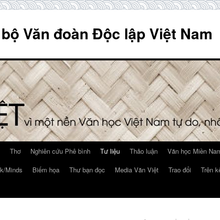
 bộ Văn đoàn Độc lập Việt Nam
Thơ
Nghiên cứu Phê bình
Tư liệu
Thảo luận
Văn học Miền Nam
k/Minds
Biếm họa
Thư bạn đọc
Media Văn Việt
Trao đổi
Trên k