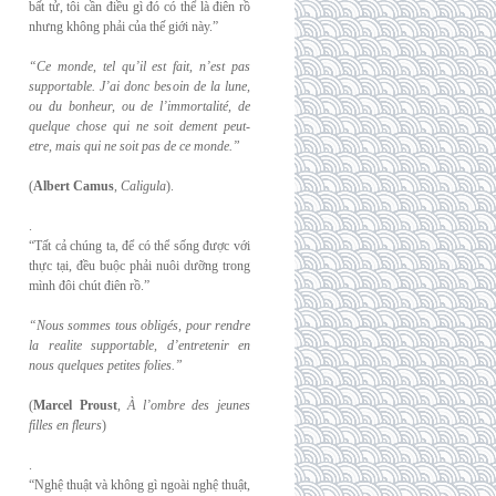
bất tử, tôi cần điều gì đó có thể là điên rồ
nhưng không phải của thế giới này.”
“Ce monde, tel qu’il est fait, n’est pas
supportable. J’ai donc besoin de la lune,
ou du
bonheur, ou de l’immortalité, de
quelque chose qui ne soit dement peut-
etre, mais qui
ne soit pas de ce monde.”
(
Albert Camus
,
Caligula
).
.
“Tất cả chúng ta, để có thể sống được với
thực tại, đều buộc phải nuôi dưỡng trong
mình đôi chút điên rồ.”
“Nous sommes tous obligés, pour rendre
la realite supportable, d’entretenir en
nous
quelques petites folies.”
(
Marcel Proust
,
À l’ombre des jeunes
filles en fleurs
)
.
“Nghệ thuật và không gì ngoài nghệ thuật,