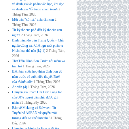
và đánh giá tác phẩm văn học, khi đọc
và đánh giá
Nỗi buồn chiến tranh
2
Tháng Tám, 2026
Một bản “xô-nát” thấu tâm can
2
Tháng Tám, 2026
Từ ký ức của phố đến ký ức của con
người
2 Tháng Tám, 2026
Bình minh đỏ trên Trung Quốc – Chủ
nghĩa Cộng sản Chế ngự một phần tư
Nhân loại thế nào (kỳ 1)
2 Tháng Tám,
2026
Thơ Trần Đình Sơn Cước: nỗi niềm và
trăn trở
1 Tháng Tám, 2026
Biên bản cuộc họp thẩm định hơn 20
năm trước về cuốn tiểu thuyết
Thời
của thánh thần
1 Tháng Tám, 2026
Án văn (4)
1 Tháng Tám, 2026
Chuyên gia Phạm Chi Lan: Công lao
của 80% người dân phải được ghi
nhận
31 Tháng Bảy, 2026
Bảo vệ Mekong và Salween: Từ
Tuyên bố ASEAN về quyền môi
trường đến cơ chế thực thi
31 Tháng
Bảy, 2026
Chuyến du hành của Hoàng đế An