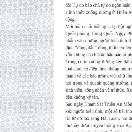
đòi Tự do báo chí, tự do ngôn luận,
Hình thức xuống đường ở Thiên An
cộng.
Mới hôm cuối tuần qua, tại hội ngh
Quốc phòng Trung Quốc Ngụy Phư
nhắm vào những người biểu tình ở
định “đúng đắn” đồng thời nêu lên
vẫn không có chút ân hận nào từ 
Trong cuộc xuống đường kéo dài n
loại chưa có điện thoại thông minh v
thanh và các báo tường viết chữ lớ
nơi trong và quanh quảng trường, 
sinh viên, công nhân và trí thức. Xe
đều không ký tên.
Sau ngày Thảm Sát Thiên An Môn 
xác người biểu tình, một số bài t
rồi từ đó fax sang Đài Loan, nơi
thơ này được truyền thông Hoa Kỳ g