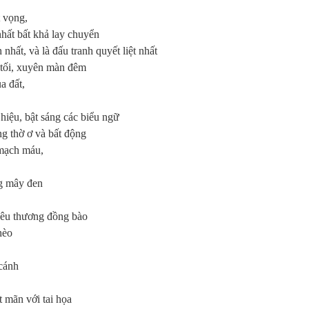
t vọng,
ất bất khả lay chuyển
hất, và là đấu tranh quyết liệt nhất
 tối, xuyên màn đêm
a đất,
 hiệu, bật sáng các biểu ngữ
g thờ ơ và bất động
 mạch máu,
ng mây đen
 yêu thương đồng bào
hèo
 cánh
t mãn với tai họa