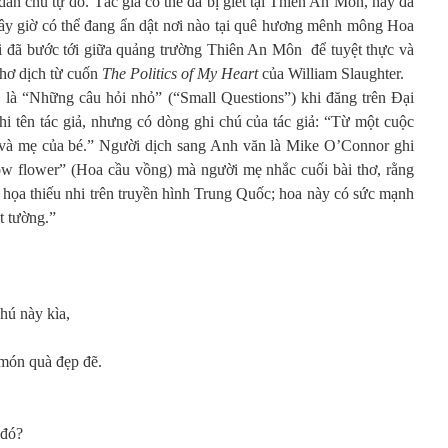
 dân chủ tự do. Tác giả có thể đã bị giết tại Thiên An Môn, hay đã
 bây giờ có thể đang ẩn dật nơi nào tại quê hương mênh mông Hoa
i đã bước tới giữa quảng trường Thiên An Môn để tuyệt thực và
thơ dịch từ cuốn
The Politics of My Heart
của William Slaughter.
ề là “Những câu hỏi nhỏ” (“Small Questions”) khi đăng trên Đại
 tên tác giả, nhưng có dòng ghi chú của tác giả: “Từ một cuộc
i và mẹ của bé.” Người dịch sang Anh văn là Mike O’Connor ghi
ow flower” (Hoa cầu vồng) mà người mẹ nhắc cuối bài thơ, rằng
t họa thiếu nhi trên truyền hình Trung Quốc; hoa này có sức mạnh
t tường.”
hú này kìa,
ón quà đẹp đẽ.
 đó?