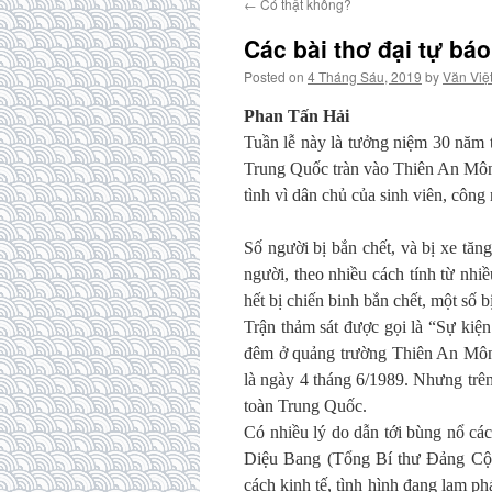
←
Có thật không?
Các bài thơ đại tự báo
Posted on
4 Tháng Sáu, 2019
by
Văn Việ
Phan Tấn Hải
Tuần lễ này là tưởng niệm 30 năm
Trung Quốc tràn vào Thiên An Môn 
tình vì dân chủ của sinh viên, công 
Số người bị bắn chết, và bị xe tăn
người, theo nhiều cách tính từ nhi
hết bị chiến binh bắn chết, một số b
Trận thảm sát được gọi là “Sự kiệ
đêm ở quảng trường Thiên An Môn 
là ngày 4 tháng 6/1989. Nhưng trên 
toàn Trung Quốc.
Có nhiều lý do dẫn tới bùng nổ cá
Diệu Bang (Tổng Bí thư Đảng Cộng
cách kinh tế, tình hình đang lạm ph