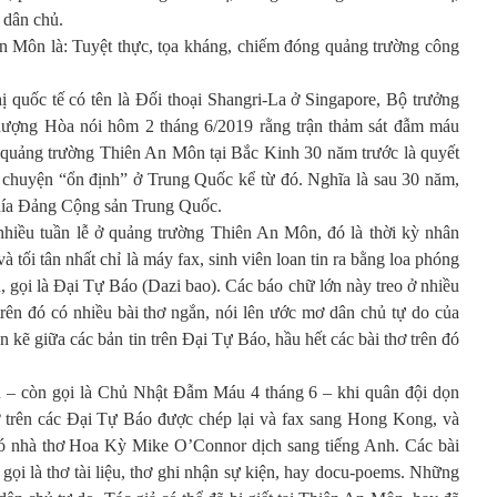
 dân chủ.
 Môn là: Tuyệt thực, tọa kháng, chiếm đóng quảng trường công
ị quốc tế có tên là Đối thoại Shangri-La ở Singapore, Bộ trưởng
ợng Hòa nói hôm 2 tháng 6/2019 rằng trận thảm sát đẫm máu
 quảng trường Thiên An Môn tại Bắc Kinh 30 năm trước là quyết
 chuyện “ổn định” ở Trung Quốc kể từ đó. Nghĩa là sau 30 năm,
phía Đảng Cộng sản Trung Quốc.
hiều tuần lễ ở quảng trường Thiên An Môn, đó là thời kỳ nhân
à tối tân nhất chỉ là máy fax, sinh viên loan tin ra bằng loa phóng
n, gọi là Đại Tự Báo (Dazi bao). Các báo chữ lớn này treo ở nhiều
trên đó có nhiều bài thơ ngắn, nói lên ước mơ dân chủ tự do của
n kẽ giữa các bản tin trên Đại Tự Báo, hầu hết các bài thơ trên đó
– còn gọi là Chủ Nhật Đẫm Máu 4 tháng 6 – khi quân đội dọn
hơ trên các Đại Tự Báo được chép lại và fax sang Hong Kong, và
 đó nhà thơ Hoa Kỳ Mike O’Connor dịch sang tiếng Anh. Các bài
ọi là thơ tài liệu, thơ ghi nhận sự kiện, hay docu-poems. Những