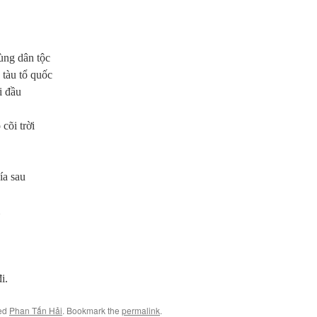
ùng dân tộc
 tàu tổ quốc
i đầu
cõi trời
ía sau
i.
ed
Phan Tấn Hải
. Bookmark the
permalink
.