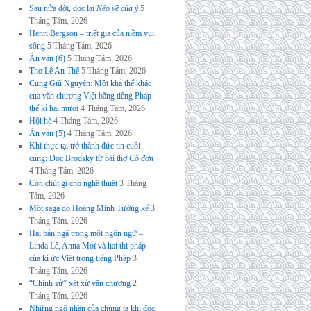
Sau nửa đời, đọc lại
Nẻo về của ý
5
Tháng Tám, 2026
Henri Bergson – triết gia của niềm vui
sống
5 Tháng Tám, 2026
Án văn (6)
5 Tháng Tám, 2026
Thơ Lê An Thế
5 Tháng Tám, 2026
Cung Giũ Nguyên: Một khả thể khác
của văn chương Việt bằng tiếng Pháp
thế kỉ hai mươi
4 Tháng Tám, 2026
Hội hè
4 Tháng Tám, 2026
Án văn (5)
4 Tháng Tám, 2026
Khi thực tại trở thành đức tin cuối
cùng: Đọc Brodsky từ bài thơ
Cô đơn
4 Tháng Tám, 2026
Còn chút gì cho nghệ thuật
3 Tháng
Tám, 2026
Một saga do Hoàng Minh Tường kể
3
Tháng Tám, 2026
Hai bản ngã trong một ngôn ngữ –
Linda Lê, Anna Moï và hai thi pháp
của kí ức Việt trong tiếng Pháp
3
Tháng Tám, 2026
“Chính sử” xét xử văn chương
2
Tháng Tám, 2026
Những ngộ nhận của chúng ta khi đọc