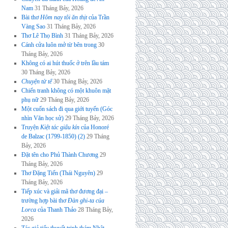
Nam
31 Tháng Bảy, 2026
Bài thơ
Hôm nay tôi ăn thịt
của Trần
Vàng Sao
31 Tháng Bảy, 2026
Thơ Lê Thọ Bình
31 Tháng Bảy, 2026
Cánh cửa luôn mở từ bên trong
30
Tháng Bảy, 2026
Không có ai hút thuốc ở trên lầu tám
30 Tháng Bảy, 2026
Chuyện tử tế
30 Tháng Bảy, 2026
Chiến tranh không có một khuôn mặt
phụ nữ
29 Tháng Bảy, 2026
Một cuốn sách đi qua giới tuyến (Góc
nhìn Văn học sử)
29 Tháng Bảy, 2026
Truyện
Kiệt tác giấu kín
của Honoré
de Balzac (1799-1850) (2)
29 Tháng
Bảy, 2026
Đặt tên cho Phủ Thành Chương
29
Tháng Bảy, 2026
Thơ Đặng Tiến (Thái Nguyên)
29
Tháng Bảy, 2026
Tiếp xúc và giải mã thơ đương đại –
trường hợp bài thơ
Đàn ghi-ta của
Lorca
của Thanh Thảo
28 Tháng Bảy,
2026