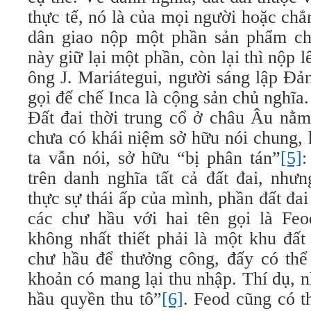
thực tế, nó là của mọi người hoặc ch
dân giao nộp một phần sản phẩm ch
này giữ lại một phần, còn lại thì nộp
ông J. Mariátegui, người sáng lập Đả
gọi đế chế Inca là cộng sản chủ nghĩ
Đất đai thời trung cổ ở châu Âu nằm
chưa có khái niệm sở hữu nói chung, 
ta vẫn nói, sở hữu “bị phân tán”
[5]
:
trên danh nghĩa tất cả đất đai, như
thực sự thái ấp của mình, phần đất đai
các chư hầu với hai tên gọi là Feo
không nhất thiết phải là một khu đấ
chư hầu để thưởng công, đấy có thể
khoản có mang lại thu nhập. Thí dụ, 
hầu quyền thu tô”
[6]
. Feod cũng có t