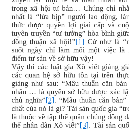
trong xã hội tư bản… Chúng chỉ nh
nhất là “lừa bịp” người lao động, l
thức được quyền lợi giai cấp và cuộ
tuyên truyền “tư tưởng” hòa bình giữ
đồng thuận xã hội!”
[1]
Cứ như là “n
suốt ngày chỉ làm mỗi một việc là
điểm tư sản về sở hữu vậy!
Vậy thì các luật gia Xô viết giảng g
các quan hệ sở hữu tồn tại trên thự
giảng như sau: “Mâu thuẫn căn bản
nhân … là quyền sở hữu được xác lập
chủ nghĩa”
[2]
. “Mâu thuẫn căn bản” t
chất của nó là gì? Tài sản quốc gia “
là thuộc về tập thể quần chúng đông đ
thể nhân dân Xô viết”
[3]
. Tài sản quố