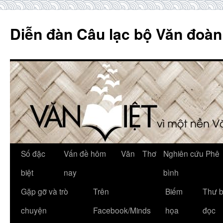
Skip
to
Diễn đàn Câu lạc bộ Văn đoàn
content
Số đặc
Vấn đề hôm
Văn
Thơ
Nghiên cứu Phê
biệt
nay
bình
Gặp gỡ và trò
Trên
Biếm
Thư 
chuyện
Facebook/Minds
họa
đọc