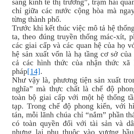
sang kinh tế thị trường”, trạm hải qua
chỉ giữa các nước cộng hòa mà ngay
từng thành phố.
Trước khi kết thúc việc mô tả hệ thống
ta, theo đúng truyền thống mác-xít, p
các giai cấp và các quan hệ của họ v
hệ sản xuất vốn là hạ tầng cơ sở của 
cả các hình thức của nhận thức xã h
pháp
[14]
.
Như vậy là, phương tiện sản xuất tro
nghĩa” mà thực chất là chế độ phon
toàn bộ giai cấp với một hệ thống t
tạp. Trong chế độ phong kiến, với h
tán, mỗi lãnh chúa chỉ “nắm” phần th
có toàn quyền đối với tài sản và d
nhưng lại phụ thuộc vào vương hầu