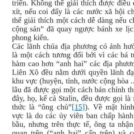
triển. Không thể giải thích được điề
xít, nếu coi đấy là các nước xã hội c
thể giải thích một cách dễ dàng nếu 
cộng sản” đã quay ngược bánh xe lịc
phong kiến.
Các lãnh chúa địa phương có ảnh hưở
là một cách tương đối bởi vì các bá 
hàm cao hơn “anh hai” các địa phươn
Liên Xô đều nằm dưới quyền lãnh đạ
khu vực (huyện, tỉnh, nước cộng hòa ..
lâu đã được gọi một cách bán chính th
đây, họ, kể cả Stalin, đều được gọi l
thức là “ông chủ”
[15]
). Về mặt hình
vực là do các ủy viên ban chấp hàn
bầu, nhưng trên thực tế, ông ta nhận
quan trên (“anh hai” cấp trên) và c