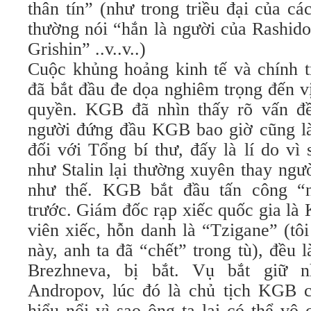
thân tín” (như trong triều đại của c
thường nói “hắn là người của Rashido
Grishin” ..v..v..)
Cuộc khủng hoảng kinh tế và chính t
đã bắt đầu đe dọa nghiêm trọng đến v
quyền. KGB đã nhìn thấy rõ vấn đề
người đứng đầu KGB bao giờ cũng là
đối với Tổng bí thư, đấy là lí do vì
như Stalin lại thường xuyên thay ng
như thế. KGB bắt đầu tấn công “
trước. Giám đốc rạp xiếc quốc gia là
viên xiếc, hỗn danh là “Tzigane” (tô
này, anh ta đã “chết” trong tù), đều 
Brezhneva, bị bắt. Vụ bắt giữ n
Andropov, lúc đó là chủ tịch KGB 
hiểu nổi vì sao ông ta lại có thể vô