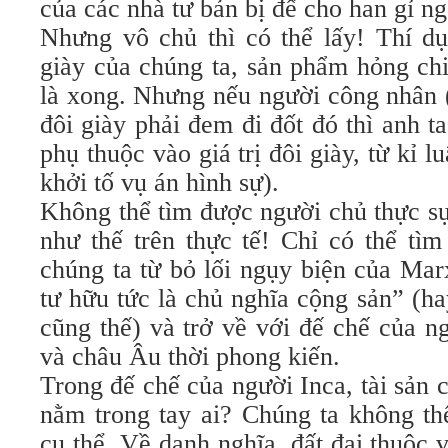
của các nhà tư bản bị để cho han gỉ n
Nhưng vô chủ thì có thể lấy! Thí dụ
giày của chúng ta, sản phẩm hỏng ch
là xong. Nhưng nếu người công nhân 
đôi giày phải đem đi đốt đó thì anh ta
phụ thuộc vào giá trị đôi giày, từ kỉ 
khởi tố vụ án hình sự).
Không thể tìm được người chủ thực s
như thế trên thực tế! Chỉ có thể tìm
chúng ta từ bỏ lối ngụy biện của Mar
tư hữu tức là chủ nghĩa cộng sản” (ha
cũng thế) và trở về với đế chế của n
và châu Âu thời phong kiến.
Trong đế chế của người Inca, tài sản c
nằm trong tay ai? Chúng ta không th
cụ thể. Về danh nghĩa, đất đai thuộc v