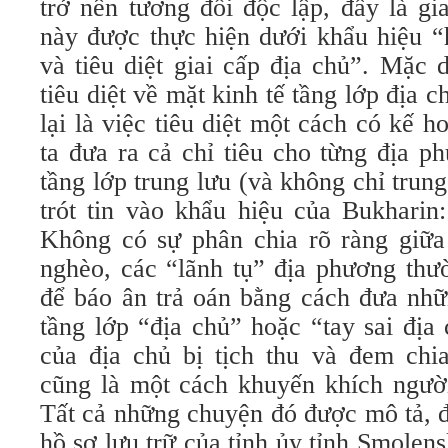
trở nên tương đối độc lập, đấy là gi
này được thực hiện dưới khẩu hiệu “
và tiêu diệt giai cấp địa chủ”. Mặc d
tiêu diệt về mặt kinh tế tầng lớp địa c
lại là việc tiêu diệt một cách có kế h
ta đưa ra cả chỉ tiêu cho từng địa p
tầng lớp trung lưu (và không chỉ trun
trót tin vào khẩu hiệu của Bukharin
Không có sự phân chia rõ ràng giữa
nghèo, các “lãnh tụ” địa phương thư
để báo ân trả oán bằng cách đưa nhữ
tầng lớp “địa chủ” hoặc “tay sai địa
của địa chủ bị tịch thu và đem chi
cũng là một cách khuyến khích người
Tất cả những chuyện đó được mô tả, đ
hồ sơ lưu trữ của tỉnh ủy tỉnh Smolens