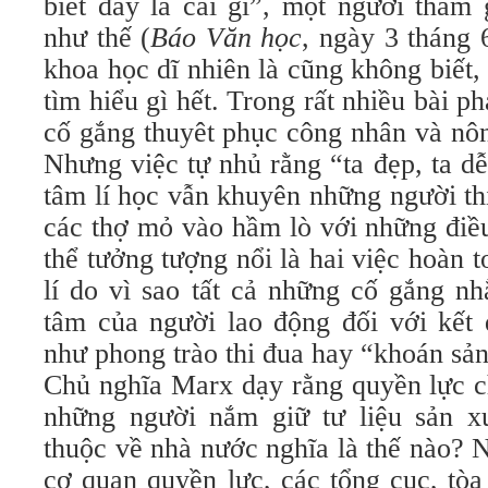
biết đấy là cái gì”, một người tham 
như thế (
Báo Văn học
, ngày 3 tháng
khoa học dĩ nhiên là cũng không biết
tìm hiểu gì hết. Trong rất nhiều bài p
cố gắng thuyêt phục công nhân và nôn
Nhưng việc tự nhủ rằng “ta đẹp, ta d
tâm lí học vẫn khuyên những người thi
các thợ mỏ vào hầm lò với những điề
thể tưởng tượng nổi là hai việc hoàn 
lí do vì sao tất cả những cố gắng n
tâm của người lao động đối với kết 
như phong trào thi đua hay “khoán sản
Chủ nghĩa Marx dạy rằng quyền lực ch
những người nắm giữ tư liệu sản xu
thuộc về nhà nước nghĩa là thế nào?
cơ quan quyền lực, các tổng cục, tò