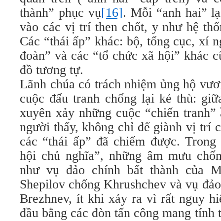
thành” phục vụ
[16]
. Mỗi “anh hai” l
vào các vị trí then chốt, y như hệ th
Các “thái ấp” khác: bộ, tổng cục, xí n
đoàn” và các “tổ chức xã hội” khác c
đồ tương tự.
Lãnh chúa có trách nhiệm ủng hộ vươ
cuộc đấu tranh chống lại kẻ thù: gi
xuyên xảy những cuộc “chiến tranh” ầ
người thấy, không chỉ để giành vị trí
các “thái ấp” đã chiếm được. Trong 
hội chủ nghĩa”, những âm mưu chốn
như vụ đảo chính bất thành của M
Shepilov chống Khrushchev và vụ đảo
Brezhnev, ít khi xảy ra vì rất nguy 
đầu bằng các đòn tấn công mang tính 