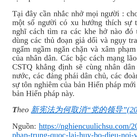
Tại đây cần nhắc nhở mọi người : cho
một số người có xu hướng thích sự t
nghĩ cách tìm ra các khe hở nào đó 
dùng các thủ đoạn giả dối và ngụy tr
ngấm ngầm ngăn chặn và xâm phạm 
của nhân dân. Các bậc cách mạng lão
CSTQ khẳng định sẽ cùng nhân dân 
nước, các đảng phái dân chủ, các đoà
sự tôn nghiêm của bản Hiến pháp mới
bản Hiến pháp này.
T
heo
新
宪
法
为
何取消
“
党的
领导
”(2
Nguồn:
https://nghiencuulichsu.com/2
phap-trung-quoc-lai-huy-bo-dieu-noi-