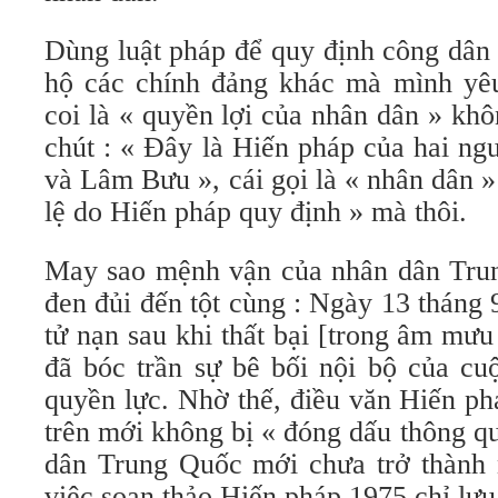
Dùng luật pháp để quy định công dân
hộ các chính đảng khác mà mình yêu
coi là « quyền lợi của nhân dân » kh
chút : « Đây là Hiến pháp của hai n
và Lâm Bưu », cái gọi là « nhân dân »
lệ do Hiến pháp quy định » mà thôi.
May sao mệnh vận của nhân dân Tru
đen đủi đến tột cùng : Ngày 13 thán
tử nạn sau khi thất bại [trong âm mư
đã bóc trần sự bê bối nội bộ của cu
quyền lực. Nhờ thế, điều văn Hiến ph
trên mới không bị « đóng dấu thông qu
dân Trung Quốc mới chưa trở thành
việc soạn thảo Hiến pháp 1975 chỉ lưu l