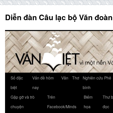
Skip
to
Diễn đàn Câu lạc bộ Văn đoàn
content
Số đặc
Vấn đề hôm
Văn
Thơ
Nghiên cứu Phê
biệt
nay
bình
Gặp gỡ và trò
Trên
Biếm
Thư 
chuyện
Facebook/Minds
họa
đọc