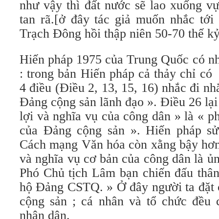
như vậy thì đất nước sẽ lao xuống v
tan rã.[ở đây tác giả muốn nhắc tới
Trạch Đông hồi thập niên 50-70 thế k
Hiến pháp 1975 của Trung Quốc có nhi
: trong bản Hiến pháp cả thảy chỉ có 
4 điều (Điều 2, 13, 15, 16) nhắc đi nh
Đảng cộng sản lãnh đạo ». Điều 26 lạ
lợi và nghĩa vụ của công dân » là « p
của Đảng cộng sản ». Hiến pháp sửa
Cách mạng Văn hóa còn xằng bậy hơn k
và nghĩa vụ cơ bản của công dân là ủ
Phó Chủ tịch Lâm bạn chiến đấu thân
hộ Đảng CSTQ. » Ở đây người ta đặt 
cộng sản ; cá nhân và tổ chức đều
nhân dân.