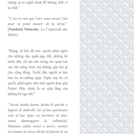
chúng ta có nghệ thuật để không chết vì
sự thật.”
“L’art et rien que l’art, nous avons l’art
pour ne point mourir de la vérité.”
(
Friedrich
Nietzsche
,
Le Crépuscule des
Idoles
)
.
“Mạng xã hội đã trao quyền phát ngôn
cho những đạo quân ngu dốt, những kẻ
trước đây chỉ tán dóc trong các quán bar
sau khi uống rượu mà không gây hại gì
cho cộng đồng. Trước đây người ta bảo
bọn họ im miệng ngay. Ngày nay họ có
quyền phát ngôn như một người đoạt giải
Nobel. Đây chính là sự xâm lăng của
những kẻ ngu dốt.”
“Social media danno diritto di parola a
legioni di imbecilli che prima parlavano
solo al
bar dopo un bicchiere di vino,
senza danneggiare la collettività.
Venivano subito messi a
tacere, mentre
ora hanno lo stesso diritto di parola di un