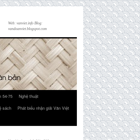
Web: vanviet.info Blog:
vandoanviet.blogspot.com
 54-75
Nghệ thuật
ệ sách
Phát biểu nhận giải Văn Việt