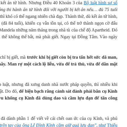
i kết án tử hình. Nhưng Điều 40 Khoản 3 của
Bộ luật hình sự số
ng thi hành án tử hình đối với người bị kết án nếu… đủ 75 tuổi
 thì khó có thể ngang nhiên chà đạp. Thành thử, dù kết án tử hình,
 (đã 84 tuổi), khiến cụ vẫn tồn tại, có thể trở thành ngọn cờ đấu
n Mandela những năm tháng trong nhà tù của chế độ Apartheid. Đó
ì thế không thể bắt, mà phải giết. Ngay tại Đồng Tâm. Vào ngày
hỉ bị giết, mà
trước khi bị giết còn bị tra tấn hết sức dã man,
thây. Man rợ một cách lộ liễu, vừa để trả thù, vừa để dằn mặt
p luật, nhưng đã xưng danh nhà nước pháp quyền, thì nhiều khi
uật. Do đó,
để biện bạch rằng cảnh sát đành phải bắn cụ Kình
 vu khống cụ Kình đã dùng dao và cầm lựu đạn để tấn công
i đã dành phần 1 để viết về cái chết oan ức của cụ Kình, và phủ
 trên tay của ông Lê Đình Kình cầm giữ quả lựu đạn"
, như Thiếu