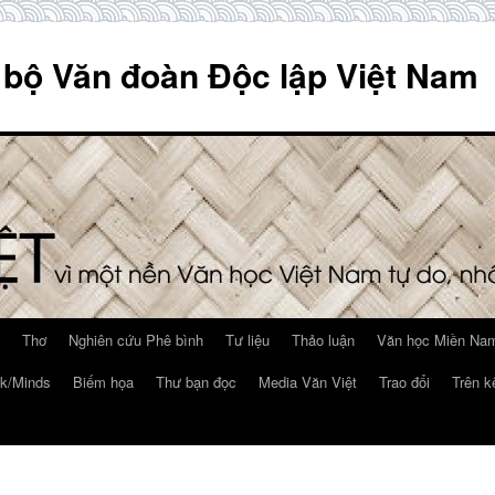
 bộ Văn đoàn Độc lập Việt Nam
Thơ
Nghiên cứu Phê bình
Tư liệu
Thảo luận
Văn học Miền Nam
k/Minds
Biếm họa
Thư bạn đọc
Media Văn Việt
Trao đổi
Trên k