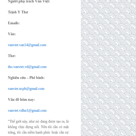
Người phụ trách Văn Việt:
Trịnh Y Thư
Emails:
Văn:
vanviet.van14@gmail.com
Thơ:
tho.vanviet.vd@gmail.com
Nghiên cứu – Phê bình:
vanviet.ncpb@gmail.com
Vấn đề hôm nay:
vanviet.vdhn1@gmail.com
“Thế giới này, như nó đang được tạo ra, là
không chịu đựng nổi. Nên tôi cần có mặt
trăng, tôi cần niềm hạnh phúc hoặc cần sự