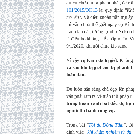
dù cụ chưa từng phạm phải, để rồ
101/2015/QH13
lại quy định:
"Khô
trở lên"
. Và điều khoản trần trụi ấy
thì vẫn chưa thể giết ngay cụ Kình
tranh lâu dài, tương tự như Nelso
là điều họ không thể chấp nhận. V
9/1/2020, khi trời chưa kịp sáng.
Vì vậy
cụ Kình đã bị giết.
Không c
và sau khi bị giết còn bị phanh 
toàn dân.
Dù luôn sẵn sàng chà đạp lên phá
vẫn phải làm ra vẻ tuân thủ pháp l
trong hoàn cảnh bất đắc dĩ, họ
người thi hành công vụ.
Trong bài
"
Tội ác Đồng Tâm
"
, tô
định việc
"khi khám nghiệm tử thi,