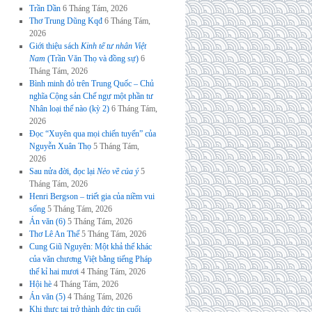
Trần Dần
6 Tháng Tám, 2026
Thơ Trung Dũng Kqđ
6 Tháng Tám,
2026
Giới thiệu sách
Kinh tế tư nhân Việt
Nam
(Trần Văn Thọ và đồng sự)
6
Tháng Tám, 2026
Bình minh đỏ trên Trung Quốc – Chủ
nghĩa Cộng sản Chế ngự một phần tư
Nhân loại thế nào (kỳ 2)
6 Tháng Tám,
2026
Đọc “Xuyên qua mọi chiến tuyến” của
Nguyễn Xuân Thọ
5 Tháng Tám,
2026
Sau nửa đời, đọc lại
Nẻo về của ý
5
Tháng Tám, 2026
Henri Bergson – triết gia của niềm vui
sống
5 Tháng Tám, 2026
Án văn (6)
5 Tháng Tám, 2026
Thơ Lê An Thế
5 Tháng Tám, 2026
Cung Giũ Nguyên: Một khả thể khác
của văn chương Việt bằng tiếng Pháp
thế kỉ hai mươi
4 Tháng Tám, 2026
Hội hè
4 Tháng Tám, 2026
Án văn (5)
4 Tháng Tám, 2026
Khi thực tại trở thành đức tin cuối