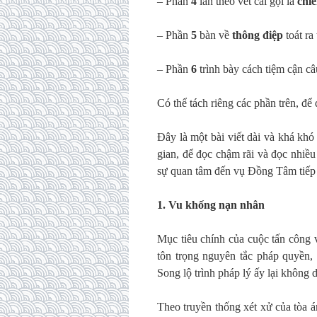
– Phần
4
lần theo vết cái gọi là
chiế
– Phần
5
bàn về
thông điệp
toát ra
– Phần
6
trình bày cách tiệm cận c
Có thể tách riêng các phần trên, để
Đây là một bài viết dài và khá khó
gian, để đọc chậm rãi và đọc nhiều
sự quan tâm đến vụ Đồng Tâm tiếp
1. Vu khống nạn nhân
Mục tiêu chính của cuộc tấn công
tôn trọng nguyên tắc pháp quyền, th
Song lộ trình pháp lý ấy lại không
Theo truyền thống xét xử của tòa á