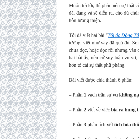
Muốn trả lời, thì phải hiểu sự thật
đã, đang và sẽ diễn ra, cho dù ch
hồn lương thiện.
Tôi đã viết hai bài
"
Tội ác Đồng T
tưởng, viết như vậy đã quá đủ. So
chưa đọc, hoặc đọc rồi nhưng vẫn c
hai bài ấy, nên cứ suy luận vu vơ
hơn tỏ cái sự thật phũ phàng.
Bài viết được chia thành 6 phần:
– Phần
1
vạch trần sự
vu khống n
– Phần
2
viết về việc
bịa ra hung 
– Phần
3
phân tích
vết tích hỏa thi