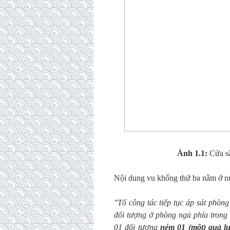
Ảnh 1.1:
Cửa sắ
Nội dung vu khống thứ ba nằm ở nử
"Tổ công tác tiếp tục áp sát phòn
đối tượng ở phòng ngủ phía trong
01 đối tượng
ném 01 (một) quả l