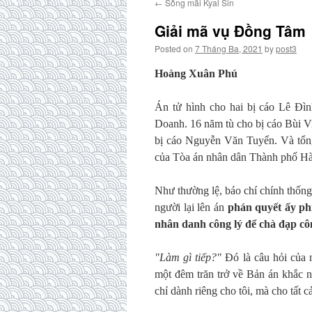
←
Sống mãi Kyal Sin
Giải mã vụ Đồng Tâm
Posted on
7 Tháng Ba, 2021
by
post3
Hoàng Xuân Phú
Án tử hình cho hai bị cáo Lê Đì
Doanh. 16 năm tù cho bị cáo Bùi V
bị cáo Nguyễn Văn Tuyển. Và tổng
của Tòa án nhân dân Thành phố Hà
Như thường lệ, báo chí chính thống
người lại lên án
phán quyết ấy phi
nhân danh công lý để chà đạp cô
"Làm gì tiếp?"
Đó là câu hỏi của 
một đêm trăn trở về Bản án khắc 
chỉ dành riêng cho tôi, mà cho tất 