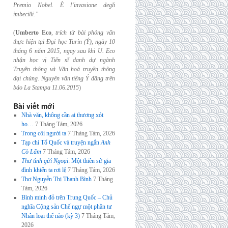
Premio Nobel. È l’invasione
degli
imbecilli.”
(
Umberto Eco
,
trích từ bài phỏng vấn
thực hiện tại Đại học Turin (Ý), ngày 10
tháng 6
năm 2015, ngay sau khi U. Eco
nhận học vị Tiến sĩ danh dự ngành
Truyền thông và
Văn hoá truyền thông
đại chúng. Nguyên văn tiếng Ý đăng trên
báo La Stampa
11.06.2015
)
Bài viết mới
Nhà văn, không cần ai thương xót
họ…
7 Tháng Tám, 2026
Trong cõi người ta
7 Tháng Tám, 2026
Tạp chí Tổ Quốc và truyện ngắn
Anh
Cò Lấm
7 Tháng Tám, 2026
Thư tình gửi Ngoại
: Một thiên sử gia
đình khiến ta rơi lệ
7 Tháng Tám, 2026
Thơ Nguyễn Thị Thanh Bình
7 Tháng
Tám, 2026
Bình minh đỏ trên Trung Quốc – Chủ
nghĩa Cộng sản Chế ngự một phần tư
Nhân loại thế nào (kỳ 3)
7 Tháng Tám,
2026