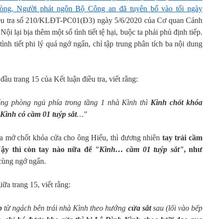
ng, Người phát ngôn Bộ Công an đã tuyên bố vào tối ngày
iều tra số 210/KLĐT-PC01(Đ3) ngày 5/6/2020 của Cơ quan Cảnh
i lại bịa thêm một số tình tiết tệ hại, buộc ta phải phủ định tiếp.
ình tiết phi lý quá ngớ ngẩn, chỉ tập trung phân tích ba nội dung
u trang 15 của Kết luận điều tra, viết rằng:
ống phòng ngủ phía trong tầng 1 nhà Kình thì
Kình chốt khóa
Kình có cầm 01 tuýp sắt
…"
ra mở chốt khóa cửa cho ông Hiểu, thì đương nhiên
tay trái cầm
Vậy thì còn tay nào nữa để
"Kình… cầm 01 tuýp sắt"
,
như
 cùng ngớ ngẩn.
ữa trang 15, viết rằng:
p
từ ngách bên trái nhà Kình theo hướng
cửa sắt
sau (lối vào bếp