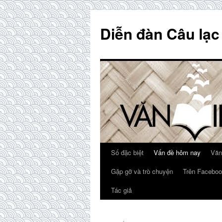
Skip
to
Diễn đàn Câu lạc
content
Số đặc biệt
Vấn đề hôm nay
Văn
Gặp gỡ và trò chuyện
Trên Faceboo
Tác giả