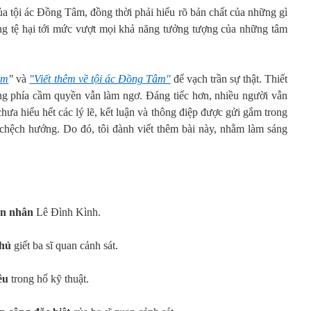
 của tội ác Đồng Tâm, đồng thời phải hiểu rõ bản chất của những gì
úng tệ hại tới mức vượt mọi khả năng tưởng tượng của những tâm
âm
"
và
"Viết thêm về tội ác Đồng Tâm"
để vạch trần sự thật. Thiết
ng phía cầm quyền vẫn làm ngơ. Đáng tiếc hơn, nhiều người vẫn
hưa hiểu hết các lý lẽ, kết luận và thông điệp được gửi gắm trong
, chệch hướng. Do đó, tôi đành viết thêm bài này, nhằm làm sáng
ạn nhân
Lê Đình Kình.
thủ
giết ba sĩ quan cảnh sát.
êu
trong hố kỹ thuật.