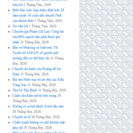
trăn trở
1 Tháng Tám, 2026
Biên bản cuộc họp thẩm định hơn 20
năm trước về cuốn tiểu thuyết
Thời
của thánh thần
1 Tháng Tám, 2026
Án văn (4)
1 Tháng Tám, 2026
Chuyên gia Phạm Chi Lan: Công lao
của 80% người dân phải được ghi
nhận
31 Tháng Bảy, 2026
Bảo vệ Mekong và Salween: Từ
Tuyên bố ASEAN về quyền môi
trường đến cơ chế thực thi
31 Tháng
Bảy, 2026
Chuyến du hành của Hoàng đế An
Nam
31 Tháng Bảy, 2026
Bài thơ
Hôm nay tôi ăn thịt
của Trần
Vàng Sao
31 Tháng Bảy, 2026
Thơ Lê Thọ Bình
31 Tháng Bảy, 2026
Cánh cửa luôn mở từ bên trong
30
Tháng Bảy, 2026
Không có ai hút thuốc ở trên lầu tám
30 Tháng Bảy, 2026
Chuyện tử tế
30 Tháng Bảy, 2026
Chiến tranh không có một khuôn mặt
phụ nữ
29 Tháng Bảy, 2026