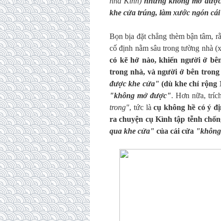
nhà Kình)
nhưng không mở được, 
khe cửa trúng, làm xước ngón cái
Bọn bịa đặt chẳng thèm bận tâm, rằ
cố định nằm sâu trong tường nhà (
có kẽ hở nào, khiến người ở bên
trong nhà, và người ở bên trong
được khe cửa"
(dù khe chỉ rộng 
"không mở được"
. Hơn nữa, trí
trong"
, tức là
cụ không hề có ý đ
ra chuyện cụ Kình tập tễnh chống
qua khe cửa"
của cái cửa
"không