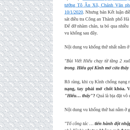
tướng Tô Ân Xô, Chánh Văn phò
10/1/2020
. Nhưng bản Kết luận đ
sát điều tra Công an Thành phố Hà Nộ
Để đỡ nhàm chán, ta bỏ qua nhiều t
vu khống sau đây.
Nội dung vu khống thứ nhất nằm ở đầ
"Bùi Viết Hiểu chạy từ tầng 2 xu
trong
.
Hiểu gọi Kình mở cửa thấy 
Rõ ràng, khi cụ Kình chống nạng 
nạng, tay phải mở chốt khóa. 
"Hiểu… thấy"
?
Quả là bịa đặt vô
Nội dung vu khống thứ hai nằm ở gi
"Tổ công tác …
tiến hành đột nhậ