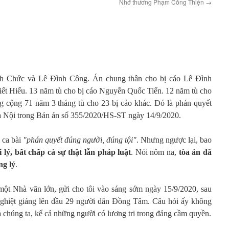
Nhớ thương Phạm Công Thiện
→
nh Chức và Lê Đình Công. Án chung thân cho bị cáo Lê Đình
iết Hiểu. 13 năm tù cho bị cáo Nguyễn Quốc Tiến. 12 năm tù cho
 cộng 71 năm 3 tháng tù cho 23 bị cáo khác. Đó là phán quyết
 Nội trong Bản án số 355/2020/HS-ST ngày 14/9/2020.
 ca bài
"phán quyết đúng người, đúng tội"
. Nhưng ngược lại, bao
 lý, bất chấp cả sự thật lẫn pháp luật
. Nói nôm na,
tòa án đã
ng lý
.
một Nhà văn lớn, gửi cho tôi vào sáng sớm ngày 15/9/2020, sau
nghiệt giáng lên đầu 29 người dân Đồng Tâm. Câu hỏi ấy không
cả chúng ta, kể cả những người có lương tri trong đảng cầm quyền.