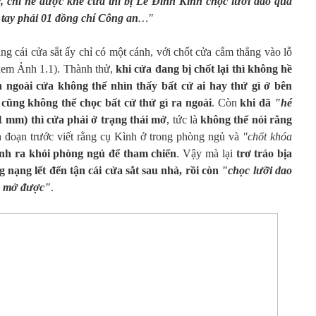
chỉ hé được khe cửa thì bị Lê Đình Kình chọc lưỡi dao qua
 tay phải 01 đồng chí Công an
…"
ng cái cửa sắt ấy chỉ có một cánh, với chốt cửa cắm thẳng vào lỗ
xem Ảnh 1.1). Thành thử,
khi cửa đang bị chốt lại thì không hề
 ngoài cửa không thể nhìn thấy bất cứ ai hay thứ gì ở bên
 cũng không thể chọc bất cứ thứ gì ra ngoài
. Còn
khi đã
"hé
1 mm) thì cửa phải ở trạng thái mở
, tức là
không thể nói rằng
ch đoạn trước viết rằng cụ Kình ở trong phòng ngủ và
"chốt khóa
ịnh ra khỏi phòng ngủ để tham chiến
. Vậy mà lại
trơ tráo bịa
 nạng lết đến tận cái cửa sắt sau nhà, rồi còn
"chọc lưỡi dao
 mở được"
.