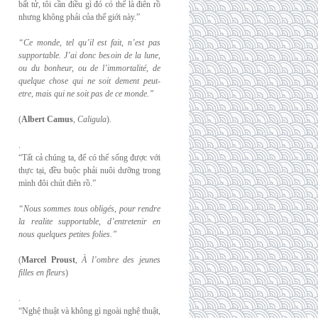
bất tử, tôi cần điều gì đó có thể là điên rồ
nhưng không phải của thế giới này.”
“Ce monde, tel qu’il est fait, n’est pas
supportable. J’ai donc besoin de la lune,
ou du
bonheur, ou de l’immortalité, de
quelque chose qui ne soit dement peut-
etre, mais qui
ne soit pas de ce monde.”
(
Albert Camus
,
Caligula
).
.
“Tất cả chúng ta, để có thể sống được với
thực tại, đều buộc phải nuôi dưỡng trong
mình đôi chút điên rồ.”
“Nous sommes tous obligés, pour rendre
la realite supportable, d’entretenir en
nous
quelques petites folies.”
(
Marcel Proust
,
À l’ombre des jeunes
filles en fleurs
)
.
“Nghệ thuật và không gì ngoài nghệ thuật,