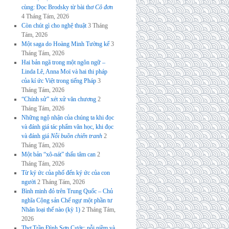
cùng: Đọc Brodsky từ bài thơ
Cô đơn
4 Tháng Tám, 2026
Còn chút gì cho nghệ thuật
3 Tháng
Tám, 2026
Một saga do Hoàng Minh Tường kể
3
Tháng Tám, 2026
Hai bản ngã trong một ngôn ngữ –
Linda Lê, Anna Moï và hai thi pháp
của kí ức Việt trong tiếng Pháp
3
Tháng Tám, 2026
“Chính sử” xét xử văn chương
2
Tháng Tám, 2026
Những ngộ nhận của chúng ta khi đọc
và đánh giá tác phẩm văn học, khi đọc
và đánh giá
Nỗi buồn chiến tranh
2
Tháng Tám, 2026
Một bản “xô-nát” thấu tâm can
2
Tháng Tám, 2026
Từ ký ức của phố đến ký ức của con
người
2 Tháng Tám, 2026
Bình minh đỏ trên Trung Quốc – Chủ
nghĩa Cộng sản Chế ngự một phần tư
Nhân loại thế nào (kỳ 1)
2 Tháng Tám,
2026
Thơ Trần Đình Sơn Cước: nỗi niềm và