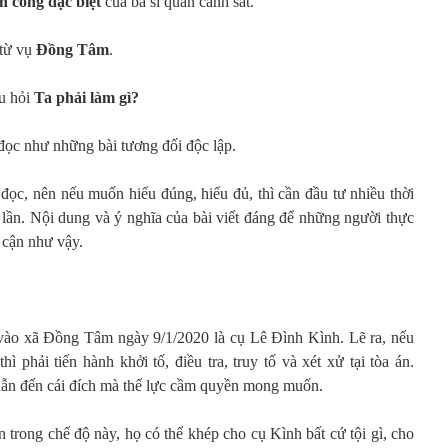
n công đặc biệt
của ba sĩ quan cảnh sát.
 từ vụ
Đồng Tâm
.
âu hỏi
Ta phải làm gì?
 đọc như những bài tương đối độc lập.
 đọc, nên nếu muốn hiểu đúng, hiểu đủ, thì cần đầu tư nhiều thời
 lần. Nội dung và ý nghĩa của bài viết đáng để những người thực
 cận như vậy.
 vào xã Đồng Tâm ngày 9/1/2020 là cụ Lê Đình Kình. Lẽ ra, nếu
ì phải tiến hành khởi tố, điều tra, truy tố và xét xử tại tòa án.
 dẫn đến cái đích mà thế lực cầm quyền mong muốn.
n trong chế độ này, họ có thể khép cho cụ Kình bất cứ tội gì, cho