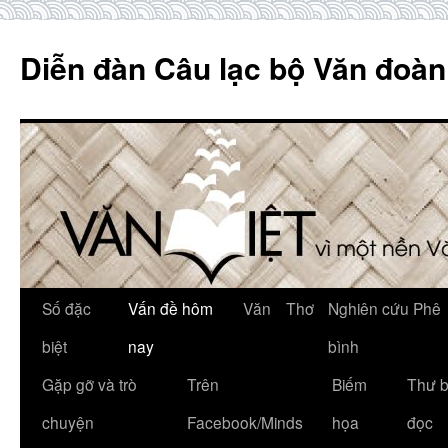
Skip
to
Diễn đàn Câu lạc bộ Văn đoàn
content
Số đặc
Vấn đề hôm
Văn
Thơ
Nghiên cứu Phê
biệt
nay
bình
Gặp gỡ và trò
Trên
Biếm
Thư 
chuyện
Facebook/Minds
họa
đọc