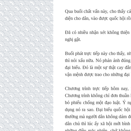
Qua buổi chất vấn này, cho thấy cá
diện cho dân, vào được quốc hội rồi
Đã có nhiều nhận xét không thiện
nghị gật.
Buổi phát trực tiếp này cho thấy, 
thì nói xấu nữa. Nó phản ảnh đúng 
đại biểu. Đó là một sự thật cay đắ
vận mệnh được trao cho những đại 
Chương trình trực tiếp hôm nay,
Chương trình không chỉ đơn thuần l
bỏ phiếu chống một đạo luật. Ý ng
dụng nó ra sao. Đại biểu quốc hội
thường mà người dân không dám độn
dân chủ thì lúc ấy xã hội mới bình
những điều mặc nhiên, chứ không c