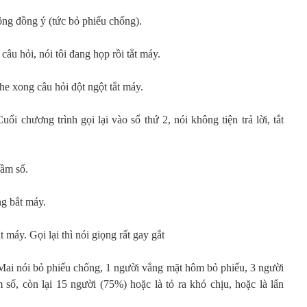
ông đồng ý (tức bỏ phiếu chống).
u hỏi, nói tôi đang họp rồi tắt máy.
 xong câu hỏi đột ngột tắt máy.
 chương trình gọi lại vào số thứ 2, nói không tiện trả lời, tắt
ầm số.
g bắt máy.
áy. Gọi lại thì nói giọng rất gay gắt
Mai nói bỏ phiếu chống, 1 người vắng mặt hôm bỏ phiếu, 3 người
 số, còn lại 15 người (75%) hoặc là tỏ ra khó chịu, hoặc là lẩn