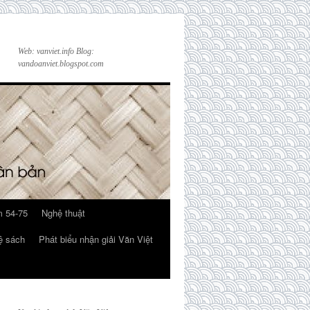
Web: vanviet.info Blog:
vandoanviet.blogspot.com
 54-75
Nghệ thuật
ệ sách
Phát biểu nhận giải Văn Việt