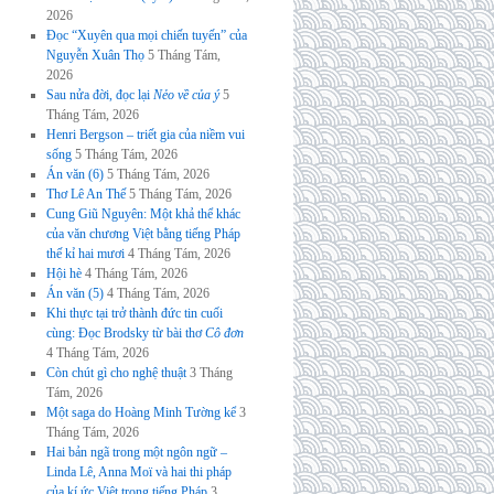
2026
Đọc “Xuyên qua mọi chiến tuyến” của
Nguyễn Xuân Thọ
5 Tháng Tám,
2026
Sau nửa đời, đọc lại
Nẻo về của ý
5
Tháng Tám, 2026
Henri Bergson – triết gia của niềm vui
sống
5 Tháng Tám, 2026
Án văn (6)
5 Tháng Tám, 2026
Thơ Lê An Thế
5 Tháng Tám, 2026
Cung Giũ Nguyên: Một khả thể khác
của văn chương Việt bằng tiếng Pháp
thế kỉ hai mươi
4 Tháng Tám, 2026
Hội hè
4 Tháng Tám, 2026
Án văn (5)
4 Tháng Tám, 2026
Khi thực tại trở thành đức tin cuối
cùng: Đọc Brodsky từ bài thơ
Cô đơn
4 Tháng Tám, 2026
Còn chút gì cho nghệ thuật
3 Tháng
Tám, 2026
Một saga do Hoàng Minh Tường kể
3
Tháng Tám, 2026
Hai bản ngã trong một ngôn ngữ –
Linda Lê, Anna Moï và hai thi pháp
của kí ức Việt trong tiếng Pháp
3