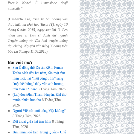
Premio Nobel. È l’invasione
degli
imbecilli.”
(
Umberto Eco
,
trích từ bài phỏng vấn
thực hiện tại Đại học Turin (Ý), ngày 10
tháng 6
năm 2015, ngay sau khi U. Eco
nhận học vị Tiến sĩ danh dự ngành
Truyền thông và
Văn hoá truyền thông
đại chúng. Nguyên văn tiếng Ý đăng trên
báo La Stampa
11.06.2015
)
Bài viết mới
Sau lễ động thổ Dự án Kênh Funan
Techo cách đây hai năm, cần một tầm
nhìn mới: Từ “một công trình” sang
“một hệ thống” thủy văn ảnh hưởng
trên toàn lưu vực
8 Tháng Tám, 2026
(Lại) đọc Đinh Thanh Huyền: Khi thơ
muốn nhiều hơn thơ
8 Tháng Tám,
2026
Người Việt còn nói tiếng Việt không?
8 Tháng Tám, 2026
Đối thoại giữa hai tấm hình
8 Tháng
Tám, 2026
Bình minh đỏ trên Trung Quốc – Chủ