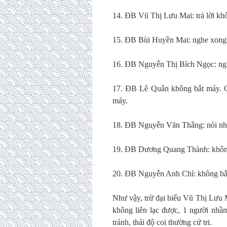
14. ĐB Vũ Thị Lưu Mai: trả lời kh
15. ĐB Bùi Huyền Mai: nghe xong câ
16. ĐB Nguyễn Thị Bích Ngọc: nghe
17. ĐB Lê Quân không bắt máy. Cuối
máy.
18. ĐB Nguyễn Văn Thắng: nói nh
19. ĐB Dương Quang Thành: khôn
20. ĐB Nguyễn Anh Chí: không bắt m
Như vậy, trừ đại biểu Vũ Thị Lưu 
không liên lạc được, 1 người nhầm
tránh, thái độ coi thường cử tri.