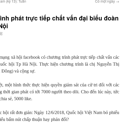
am (kỳ 13): Tuấn
Có một ngày
→
ình phát trực tiếp chất vấn đại biểu đoàn
Nội
ệt
mạng xã hội facebook có chương trình phát trực tiếp chất vấn các
Quốc hội Tp Hà Nội. Thực hiện chương trình là chị Nguyễn Thị
 Đông) và cộng sự.
ệt, một hình thức thực hiện quyền giám sát của cử tri đối với các
g thời gian phát có tới 7000 người theo dõi. Cho đến lúc này, tức
hia sẻ, 5000 like.
ốc hội rất đơn giản: Ngày 12/6/2018, Quốc hội Việt Nam bỏ phiếu
iểu bấm nút chấp thuận hay phản đối?