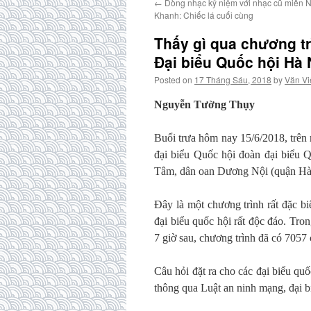
←
Dòng nhạc kỷ niệm với nhạc cũ miền N
Khanh: Chiếc lá cuối cùng
Thấy gì qua chương tr
Đại biểu Quốc hội Hà 
Posted on
17 Tháng Sáu, 2018
by
Văn Vi
Nguyễn Tường Thụy
Buổi trưa hôm nay 15/6/2018, trên 
đại biểu Quốc hội đoàn đại biểu 
Tâm, dân oan Dương Nội (quận Hà
Đây là một chương trình rất đặc bi
đại biểu quốc hội rất độc đáo. Tron
7 giờ sau, chương trình đã có 7057 c
Câu hỏi đặt ra cho các đại biểu qu
thông qua Luật an ninh mạng, đại b