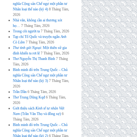
nghĩa Cộng sản Chế ngự một phần tư
Nhân loại thế nào (kỳ 4)
8 Tháng Tám,
2026
Nhà văn, không cần ai thương xót
họ…
7 Tháng Tám, 2026
Trong cõi người ta
7 Tháng Tám, 2026
Tạp chí Tổ Quốc và truyện ngắn
Anh
Cò Lấm
7 Tháng Tám, 2026
Thư tình gửi Ngoại
: Một thiên sử gia
đình khiến ta rơi lệ
7 Tháng Tám, 2026
Thơ Nguyễn Thị Thanh Bình
7 Tháng
Tám, 2026
Bình minh đỏ trên Trung Quốc – Chủ
nghĩa Cộng sản Chế ngự một phần tư
Nhân loại thế nào (kỳ 3)
7 Tháng Tám,
2026
Trần Dần
6 Tháng Tám, 2026
Thơ Trung Dũng Kqđ
6 Tháng Tám,
2026
Giới thiệu sách
Kinh tế tư nhân Việt
Nam
(Trần Văn Thọ và đồng sự)
6
Tháng Tám, 2026
Bình minh đỏ trên Trung Quốc – Chủ
nghĩa Cộng sản Chế ngự một phần tư
Nhân loại thế nào (kỳ 2)
6 Tháng Tám,