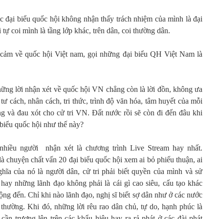
c đại biểu quốc hội không nhận thấy trách nhiệm của mình là đại
 tự coi mình là tầng lớp khác, trên dân, coi thường dân.
 cảm về quốc hội Việt nam, gọi những đại biểu QH Việt Nam là
những lời nhận xét về quốc hội VN chẳng còn là lời đồn, không ưa
tư cách, nhân cách, tri thức, trình độ văn hóa, tâm huyết của mỗi
ng và đau xót cho cử tri VN. Đất nước rồi sẽ còn đi đến đâu khi
biểu quốc hội như thế này?
 nhiều người nhận xét là chương trình Live Stream hay nhất.
à chuyện chất vấn 20 đại biểu quốc hội xem ai bỏ phiếu thuận, ai
hĩa của nó là người dân, cử tri phải biết quyền của mình và sử
 hay những lãnh đạo không phải là cái gì cao siêu, cấu tạo khác
g đến. Chỉ khi nào lãnh đạo, nghị sĩ biết sợ dân như ở các nước
 thường. Khi đó, những lời rêu rao dân chủ, tự do, hạnh phúc là
ần trương lên trên các khẩu hiệu hay ra rả phát ở các đài phát