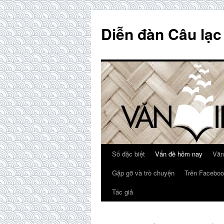
Skip
to
Diễn đàn Câu lạc
content
Số đặc biệt
Vấn đề hôm nay
Văn
Gặp gỡ và trò chuyện
Trên Faceboo
Tác giả