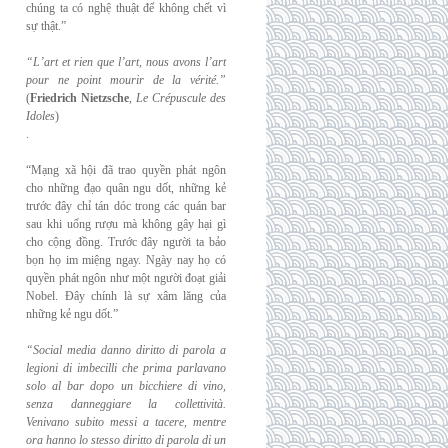
chúng ta có nghệ thuật để không chết vì
sự thật.”
“L’art et rien que l’art, nous avons l’art
pour ne point mourir de la vérité.”
(
Friedrich
Nietzsche
,
Le Crépuscule des
Idoles
)
.
“Mạng xã hội đã trao quyền phát ngôn
cho những đạo quân ngu dốt, những kẻ
trước đây chỉ tán dóc trong các quán bar
sau khi uống rượu mà không gây hại gì
cho cộng đồng. Trước đây người ta bảo
bọn họ im miệng ngay. Ngày nay họ có
quyền phát ngôn như một người đoạt giải
Nobel. Đây chính là sự xâm lăng của
những kẻ ngu dốt.”
“Social media danno diritto di parola a
legioni di imbecilli che prima parlavano
solo al
bar dopo un bicchiere di vino,
senza danneggiare la collettività.
Venivano subito messi a
tacere, mentre
ora hanno lo stesso diritto di parola di un