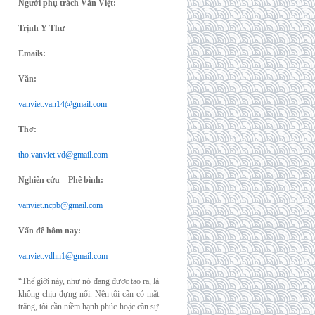
Người phụ trách Văn Việt:
Trịnh Y Thư
Emails:
Văn:
vanviet.van14@gmail.com
Thơ:
tho.vanviet.vd@gmail.com
Nghiên cứu – Phê bình:
vanviet.ncpb@gmail.com
Vấn đề hôm nay:
vanviet.vdhn1@gmail.com
“Thế giới này, như nó đang được tạo ra, là
không chịu đựng nổi. Nên tôi cần có mặt
trăng, tôi cần niềm hạnh phúc hoặc cần sự