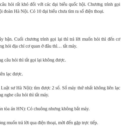
câu hỏi rất khó đối với các đại biểu quốc hội. Chương trình gọi
hội đoàn Hà Nội. Có 10 đại biểu chưa tìm ra số điện thoại.
bận. Cuối chương trình gọi lại thì trả lời muốn hỏi thì đến cơ
ưng hỏi địa chỉ cơ quan ở đâu thì… tắt máy.
âu hỏi thì tắt gọi lại không được.
ên lạc được.
uật sư Hà Nội): tìm được 2 số. Số máy thứ nhất không liên lạc
g nghe câu hỏi thì tắt máy.
n tòa án HN): Có chuông nhưng không bắt máy.
muốn trả lời qua điện thoại, mời đến gặp trực tiếp.