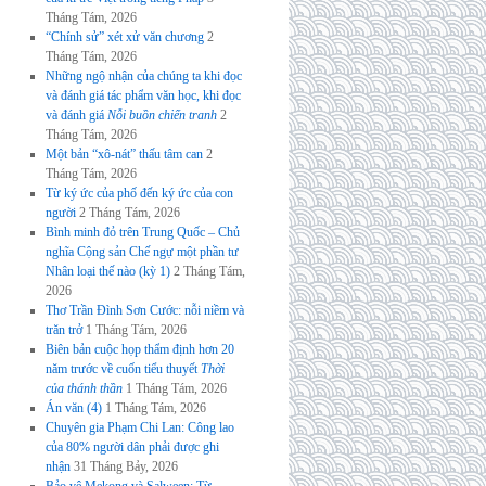
Tháng Tám, 2026
“Chính sử” xét xử văn chương
2
Tháng Tám, 2026
Những ngộ nhận của chúng ta khi đọc
và đánh giá tác phẩm văn học, khi đọc
và đánh giá
Nỗi buồn chiến tranh
2
Tháng Tám, 2026
Một bản “xô-nát” thấu tâm can
2
Tháng Tám, 2026
Từ ký ức của phố đến ký ức của con
người
2 Tháng Tám, 2026
Bình minh đỏ trên Trung Quốc – Chủ
nghĩa Cộng sản Chế ngự một phần tư
Nhân loại thế nào (kỳ 1)
2 Tháng Tám,
2026
Thơ Trần Đình Sơn Cước: nỗi niềm và
trăn trở
1 Tháng Tám, 2026
Biên bản cuộc họp thẩm định hơn 20
năm trước về cuốn tiểu thuyết
Thời
của thánh thần
1 Tháng Tám, 2026
Án văn (4)
1 Tháng Tám, 2026
Chuyên gia Phạm Chi Lan: Công lao
của 80% người dân phải được ghi
nhận
31 Tháng Bảy, 2026