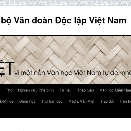
 bộ Văn đoàn Độc lập Việt Nam
Thơ
Nghiên cứu Phê bình
Tư liệu
Thảo luận
Văn học Miền Nam
k/Minds
Biếm họa
Thư bạn đọc
Media Văn Việt
Trao đổi
Trên k