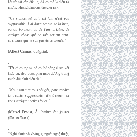
bất tử, tôi cần điều gì đó có thể là điên rồ
nhưng không phải của thế giới này.”
“Ce monde, tel qu’il est fait, n’est pas
supportable. J’ai donc besoin de la lune,
ou du
bonheur, ou de l’immortalité, de
quelque chose qui ne soit dement peut-
etre, mais qui
ne soit pas de ce monde.”
(
Albert Camus
,
Caligula
).
.
“Tất cả chúng ta, để có thể sống được với
thực tại, đều buộc phải nuôi dưỡng trong
mình đôi chút điên rồ.”
“Nous sommes tous obligés, pour rendre
la realite supportable, d’entretenir en
nous
quelques petites folies.”
(
Marcel Proust
,
À l’ombre des jeunes
filles en fleurs
)
.
“Nghệ thuật và không gì ngoài nghệ thuật,