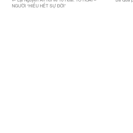
NGƯỜI “HIỂU HẾT SỰ ĐỜI”