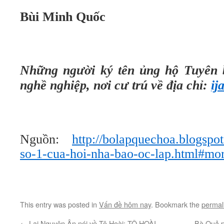
Bùi Minh Quốc
Những người ký tên ủng hộ Tuyên b
nghề nghiệp, nơi cư trú về địa chỉ:
ij
Nguồn:
http://bolapquechoa.blogspo
so-1-cua-hoi-nha-bao-oc-lap.html#mo
This entry was posted in
Vấn đề hôm nay
. Bookmark the
permal
←
Lại Nguyên Ân nói về Tô Hoài: TÔ HOÀI –
Bà Quả p