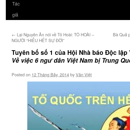
Tác
giả
←
Lại Nguyên Ân nói về Tô Hoài: TÔ HOÀI –
Bà Quả p
NGƯỜI “HIỂU HẾT SỰ ĐỜI”
Tuyên bố số 1 của Hội Nhà báo Độc lập
Về việc 6 ngư dân Việt Nam bị Trung Q
Posted on
12 Tháng Bảy, 2014
by
Văn Việt