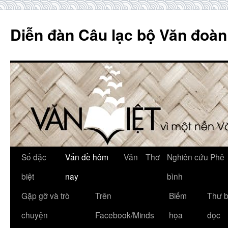
Skip
to
Diễn đàn Câu lạc bộ Văn đoàn
content
Số đặc
Vấn đề hôm
Văn
Thơ
Nghiên cứu Phê
biệt
nay
bình
Gặp gỡ và trò
Trên
Biếm
Thư 
chuyện
Facebook/Minds
họa
đọc