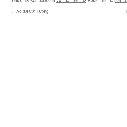
This entry was posted in
Vấn đề hôm nay
. Bookmark the
permal
←
Áo dài Cát Tường