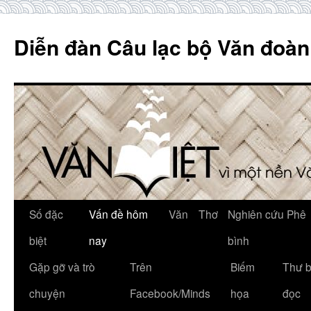
Skip
to
Diễn đàn Câu lạc bộ Văn đoàn
content
Số đặc
Vấn đề hôm
Văn
Thơ
Nghiên cứu Phê
biệt
nay
bình
Gặp gỡ và trò
Trên
Biếm
Thư 
chuyện
Facebook/Minds
họa
đọc