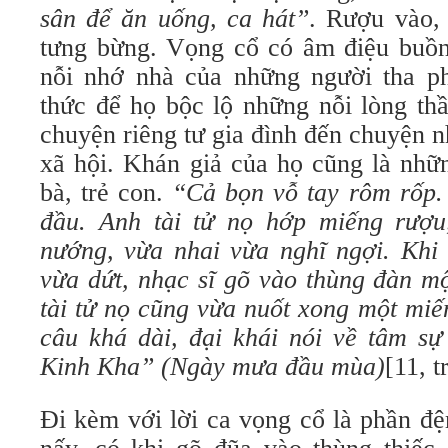
sân để ăn uống, ca hát”
. Rượu vào, 
tưng bừng. Vọng cổ có âm điệu buồn,
nỗi nhớ nhà của những người tha p
thức để họ bộc lộ những nỗi lòng thầ
chuyện riêng tư gia đình đến chuyện nh
xã hội. Khán giả của họ cũng là nhữ
bà, trẻ con.
“Cả bọn vỗ tay rôm rốp.
đầu. Anh tài tử nọ hớp miếng rượu
nướng, vừa nhai vừa nghĩ ngợi. Khi 
vừa dứt, nhạc sĩ gõ vào thùng đàn mộ
tài tử nọ cũng vừa nuốt xong một miế
câu khá dài, đại khái nói về tâm sự
Kinh Kha” (Ngày mưa đầu mùa)
[11, t
Đi kèm với lời ca vọng cổ là phần đ