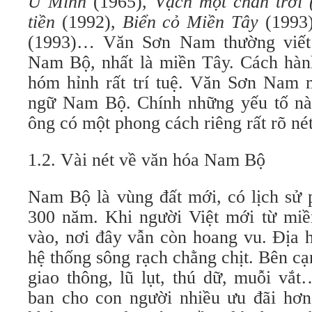
U Minh
(1965),
Vạch một chân trời 
tiền
(1992),
Biển cỏ Miền Tây
(1993
(1993)… Văn Sơn Nam thường viết 
Nam Bộ, nhất là miền Tây. Cách hành
hóm hỉnh rất trí tuệ. Văn Sơn Nam
ngữ Nam Bộ. Chính những yếu tố nà
ông có một phong cách riêng rất rõ nét
1.2. Vài nét về văn hóa Nam Bộ
Nam Bộ là vùng đất mới, có lịch sử 
300 năm. Khi người Việt mới từ mi
vào, nơi đây vẫn còn hoang vu. Địa h
hệ thống sông rạch chằng chịt. Bên c
giao thông, lũ lụt, thú dữ, muỗi vắ
ban cho con người nhiều ưu đãi hơn