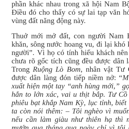
phần khác nhau trong xã hội Nam B
Điều đó cho thấy có sự lai tạp văn hó
vùng đất năng động này.
Thuở mới mở đất, con người Nam B
khăn, sông nước hoang vu, đi lại khó
người”. Vì họ có tính hiếu khách nên 
chưa rõ gốc tích cũng đều được dân l
Trong
Ruộng Lò Bom
, nhân vật Tư
được dân làng đón tiếp niềm nở: “
M
xuất hiện một tay “anh hùng mới,” gọ
hắn to lớn xác, vai u thịt bắp. Tư C
phiêu bạt khắp Nam Kỳ, lục tỉnh, biế
ta còn nói thêm: – Tôi nghèo vì muố
nếu cần làm giàu như thiên hạ thì
mướn qua tháng qua ngày chỉ vì tôi