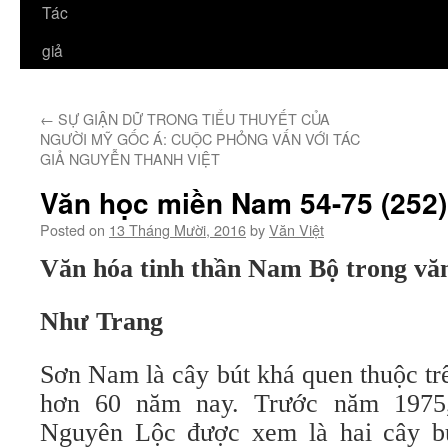
Tác
giả
←
SỰ GIẬN DỮ TRONG TIỂU THUYẾT CỦA
NGƯỜI MỸ GỐC Á: CUỘC PHỎNG VẤN VỚI TÁC
GIẢ NGUYỄN THANH VIỆT
Văn học miền Nam 54-75 (252)
Posted on
13 Tháng Mười, 2016
by
Văn Việt
Văn hóa tinh thần Nam Bộ trong vă
Như Trang
Sơn Nam là cây bút khá quen thuộc t
hơn 60 năm nay. Trước năm 197
Nguyên Lộc được xem là hai cây bú