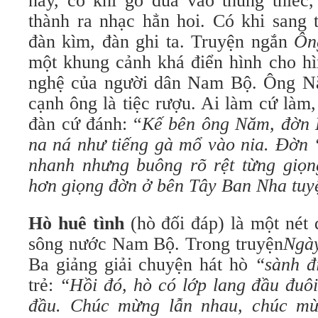
nấy, có khi gõ đũa vào thùng thiế
thành ra nhạc hẳn hoi. Có khi sang 
đàn kìm, đàn ghi ta. Truyện ngắn
Ôn
một khung cảnh khá điển hình cho hì
nghệ của người dân Nam Bộ. Ông Nă
cạnh ông là tiệc rượu. Ai làm cứ làm, 
đàn cứ đánh: “
Kế bên ông Năm, đờn K
na ná như tiếng gà mổ vào nia. Đờn “
nhanh nhưng buông rõ rệt từng giọ
hơn giọng đờn ở bên Tây Ban Nha tuyệ
Hò huê tình
(hò đối đáp) là một nét 
sông nước Nam Bộ. Trong truyện
Ngày
Ba giảng giải chuyện hát hò
“sành đ
trẻ:
“Hồi đó, hò có lớp lang đầu đuô
đầu. Chúc mừng lẫn nhau, chúc mừ