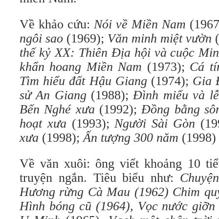
Về khảo cứu:
Nói về Miền Nam
(196
ngôi sao
(1969);
Văn minh miệt vườn
thế kỷ XX: Thiên Địa hội và cuộc Mi
khẩn hoang Miền Nam
(1973);
Cá t
Tìm hiểu đất Hậu Giang
(1974);
Gia 
sử An Giang
(1988);
Đình miếu và l
Bến Nghé xưa
(1992);
Đồng bằng sô
hoạt xưa
(1993);
Người Sài Gòn
(19
xưa
(1998);
Ấn tượng 300 năm
(1998) 
Về văn xuôi: ông viết khoảng 10 tiể
truyện ngắn. Tiêu biểu như:
Chuyện
Hương rừng Cà Mau (1962) Chim quy
Hình bóng cũ (1964), Vọc nước giỡn