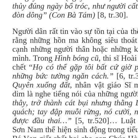
thủy đúng ngày bổ tróc, như người cấ
đòn dông”
(Con Bà Tám)
[8, tr.30].
Người dân rất tin vào sự tồn tại của t
rằng những hồn ma không siêu thoát 
cạnh những người thân hoặc những kẻ
mình. Trong
Hình bóng cũ
, thi sĩ Hoà
chết “
Họ có thể gặp tôi bất cứ giờ 
những bức tường ngăn cách.”
[6, tr
Quyên xuống đất,
nhân vật giáo Sĩ 
dim là nghe tiếng nói của những người
thây, trở thành cát bụi nhưng thằng 
quách; tay đập muỗi rừng, nó cười, n
được đầu thai…”
[5, tr.520]… Luật
Sơn Nam thể hiện sinh động trong tiể