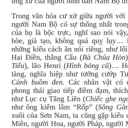
ứng xử của người bình dân Nam Bộ th
Trong văn hóa cư xử giữa người với 
người Nam Bộ có sự thống nhất tron
của họ là bộc trực, nghĩ sao nói vậy
hòe, giả tạo, không quá quỵ lụy… 
những kiểu cách ăn nói riêng, như lố
Hai Điền, thằng Cẩu (
Bà Chúa Hòn
Tiểu
), lão Henri (
Hình bóng cũ
)… Ho
tàng, nghĩa hiệp như tướng cướp T
Cánh buồm đen
. Các nhân vật có 
phong thái giao tiếp điềm đạm, thích
như Lục cụ Tăng Liên (
Chiếc ghe ng
như ông kiểm lâm “Rốp” (
Sông Gà
xuôi của Sơn Nam, ta cũng gặp kiểu 
Miên, người Hoa, người Pháp, người