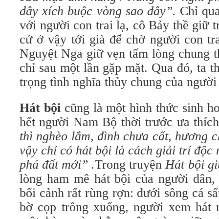
dây xích buộc vòng sao đây”.
Chỉ qua
với người con trai lạ, cô Bảy thề giữ t
cứ ở vậy tới già để chờ người con tr
Nguyệt Nga giữ vẹn tấm lòng chung t
chỉ sau một lần gặp mặt. Qua đó, ta t
trọng tình nghĩa thủy chung của ngườ
Hát bội
cũng là một hình thức sinh h
hết người Nam Bộ thời trước ưa thíc
thì nghèo lắm, đình chưa cất, hương 
vậy chỉ có hát bội là cách giải trí độc
phá đất mới” .
Trong truyện
Hát bội g
lòng ham mê hát bội của người dân, 
bối cảnh rất rùng rợn: dưới sông cá s
bờ cọp trông xuống, người xem hát n