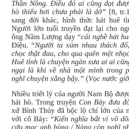
Thần Nông. Điều đó ai cũng đạt được
hò thiếu hơi chưa phải là dở”
[8, tr
sang đời khác, hình thức hát huê tì
Người lớn tuổi truyền đạt lại cho ng
ông Năm Lượng dạy “
cái nghề hát hu
Điệu. “
Người ta xúm nhau thách đố,
chọc thật đau, cho qua quên mệt nhọc
Huê tình là chuyện ngàn xưa ai ai cũ
ngại là khi về nhà một mình trong 
nghĩ chuyện xằng bậy.”
(
Vọc nước giỡ
Nhiều triết lý của người Nam Bộ được
hát hò. Trong truyện
Con Bảy đưa đ
xứ Bình Thủy đã bộc lộ chí lớn của m
với cô Bảy: “
Kiến nghĩa bất vi vô dõ
cứu mạc anh hùng / Nàng còn nghĩ phậ