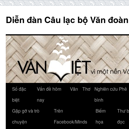
Skip
to
Diễn đàn Câu lạc bộ Văn đoàn
content
Số đặc
Vấn đề hôm
Văn
Thơ
Nghiên cứu Phê
biệt
nay
bình
Gặp gỡ và trò
Trên
Biếm
Thư 
chuyện
Facebook/Minds
họa
đọc