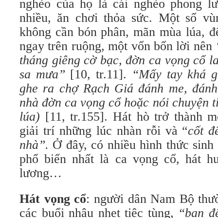
nghèo của họ là cái nghèo phong lưu
nhiều, ăn chơi thỏa sức. Một số vùn
không cần bón phân, mãn mùa lúa, đ
ngay trên ruộng, một vốn bốn lời nên
tháng giêng cờ bạc, đờn ca vọng cổ la
sa mưa”
[10, tr.11].
“Mấy tay khá 
ghe ra chợ Rạch Giá đánh me, đánh v
nhà đờn ca vọng cổ hoặc nói chuyện t
lúa)
[11, tr.155]. Hát hò trở thành m
giải trí những lúc nhàn rỗi và “
cốt đ
nhà”.
Ở đây, có nhiều hình thức sinh
phổ biến nhất là ca vọng cổ, hát hu
lương…
Hát vọng cổ
: người dân Nam Bộ thườ
các buổi nhậu nhẹt tiệc tùng,
“ban đ