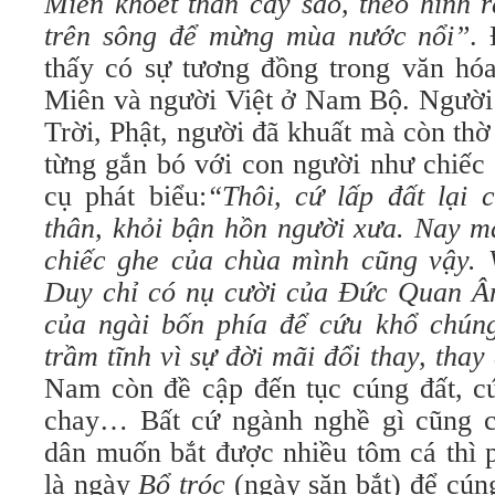
Miên khoét thân cây sao, theo hình 
trên sông để mừng mùa nước nổi”
.
thấy có sự tương đồng trong văn hóa
Miên và người Việt ở Nam Bộ. Người 
Trời, Phật, người đã khuất mà còn th
từng gắn bó với con người như chiếc
cụ phát biểu:
“Thôi, cứ lấp đất lại 
thân, khỏi bận hồn người xưa. Nay m
chiếc ghe của chùa mình cũng vậy. V
Duy chỉ có nụ cười của Đức Quan 
của ngài bốn phía để cứu khổ chúng
trầm tĩnh vì sự đời mãi đổi thay, thay
Nam còn đề cập đến tục cúng đất, cú
chay… Bất cứ ngành nghề gì cũng c
dân muốn bắt được nhiều tôm cá thì p
là ngày
Bổ tróc
(ngày săn bắt) để cún