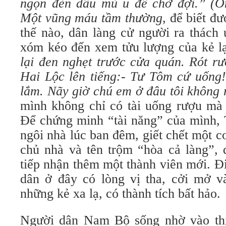
ngọn đèn dầu mù u để chờ đợi.” (
Một vũng máu tầm thường
, để biết đ
thế nào, dân làng cử người ra thách
xóm kéo đến xem tửu lượng của kẻ lạ
lại đen nghẹt trước cửa quán. Rót r
Hai Lộc lên tiếng:- Tư Tôm cứ uống
lắm. Nãy giờ chú em ở đâu tôi không 
mình không chỉ có tài uống rượu mà 
Để chứng minh “tài năng” của mình,
ngôi nhà lúc ban đêm, giết chết một 
chủ nhà và tên trộm “hòa cả làng”, 
tiếp nhận thêm một thành viên mới. Đ
dân ở đây có lòng vị tha, cởi mở 
những kẻ xa lạ, có thành tích bất hảo.
Người dân Nam Bộ sống nhờ vào thi