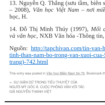
13. Nguyễn Q. Thắng (sưu tầm, biên s
– 2008),
Văn học Việt Nam – nơi mi
học, H.
14. Đỗ Thị Minh Thúy (1997),
Mối 
và văn học,
NXB Văn hóa -Thông tin,
Nguồn:
http://tapchivan.com/tin-van
tinh-than-nam-bo-trong-van-xuoi-cua
trang)-742.html
This entry was posted in
Văn học Miền Nam 54-75
. Bookmark t
←
SỰ GIẬN DỮ TRONG TIỂU THUYẾT CỦA
NGƯỜI MỸ GỐC Á: CUỘC PHỎNG VẤN VỚI TÁC
GIẢ NGUYỄN THANH VIỆT