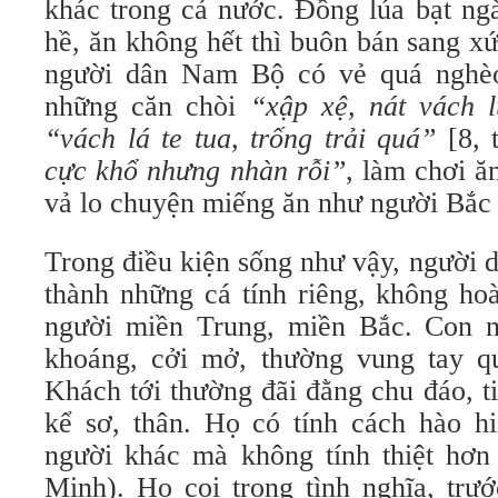
khác trong cả nước. Đồng lúa bạt ng
hề, ăn không hết thì buôn bán sang x
người dân Nam Bộ có vẻ quá nghèo
những căn chòi
“xập xệ, nát vách
“vách lá te tua, trống trải quá”
[8, 
cực khổ nhưng nhàn rỗi”
, làm chơi ăn
vả lo chuyện miếng ăn như người Bắc
Trong điều kiện sống như vậy, người
thành những cá tính riêng, không ho
người miền Trung, miền Bắc. Con
khoáng, cởi mở, thường vung tay qu
Khách tới thường đãi đằng chu đáo, ti
kể sơ, thân. Họ có tính cách hào hi
người khác mà không tính thiệt hơ
Minh). Họ coi trọng tình nghĩa, trư