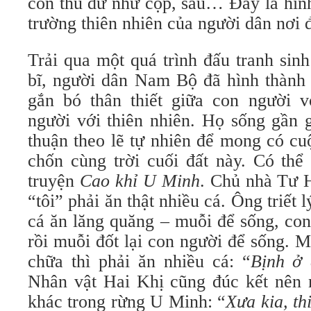
con thú dữ như cọp, sấu… Đây là hìn
trường thiên nhiên của người dân nơi 
Trải qua một quá trình đấu tranh sinh
bĩ, người dân Nam Bộ đã hình thành
gắn bó thân thiết giữa con người 
người với thiên nhiên. Họ sống gần g
thuận theo lẽ tự nhiên để mong có cu
chốn cùng trời cuối đất này. Có thể 
truyện
Cao khỉ U Minh
. Chủ nhà Tư 
“tôi” phải ăn thật nhiều cá. Ông triết 
cá ăn lăng quăng – muỗi để sống, con
rồi muỗi đốt lại con người để sống. M
chữa thì phải ăn nhiều cá: “
Bịnh ở 
Nhân vật Hai Khị cũng đúc kết nên m
khác trong rừng U Minh: “
Xưa kia, th