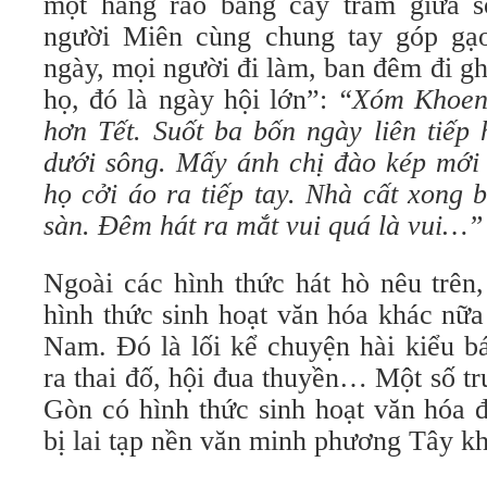
một hàng rào bằng cây tràm giữa s
người Miên cùng chung tay góp gạo
ngày, mọi người đi làm, ban đêm đi gh
họ, đó là ngày hội lớn”:
“Xóm Khoen 
hơn Tết. Suốt ba bốn ngày liên tiếp
dưới sông. Mấy ánh chị đào kép mới 
họ cởi áo ra tiếp tay. Nhà cất xong b
sàn. Đêm hát ra mắt vui quá là vui…
Ngoài các hình thức hát hò nêu trên,
hình thức sinh hoạt văn hóa khác nữa
Nam. Đó là lối kể chuyện hài kiểu bá
ra thai đố, hội đua thuyền… Một số tru
Gòn có hình thức sinh hoạt văn hóa 
bị lai tạp nền văn minh phương Tây kh