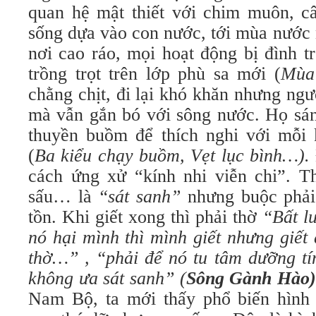
quan hệ mật thiết với chim muôn, c
sống dựa vào con nước, tới mùa nước n
nơi cao ráo, mọi hoạt động bị đình trợ
trồng trọt trên lớp phù sa mới (
Mùa 
chằng chịt, đi lại khó khăn nhưng ng
mà vẫn gắn bó với sông nước. Họ sán
thuyền buồm để thích nghi với mỗi
(
Ba kiểu chạy buồm, Vẹt lục bình…).
cách ứng xử “kính nhi viễn chi”. Th
sấu… là
“sát sanh”
nhưng buộc phải 
tồn. Khi giết xong thì phải thờ
“Bất l
nó hại mình thì mình giết nhưng giết
thờ…” , “phải để nó tu tâm dưỡng tín
không ưa sát sanh” (
Sông Gành Hào)
Nam Bộ, ta mới thấy phổ biến hình