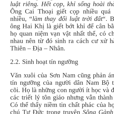
luật riêng. Hết cọp, khỉ sống hoài 
Ông Cai Thoại giết cọp nhiều quá 
nhiều, “
làm thay đổi luật trời đất
“. 
ông Hai Khị là giết bớt khỉ để cân bằ
họ quan niệm vạn vật nhất thể, có c
nhau nên từ đó sinh ra cách cư xử h
Thiên – Địa – Nhân.
2.2. Sinh hoạt tín ngưỡng
Văn xuôi của Sơn Nam cũng phản ánh
tín ngưỡng của người dân Nam Bộ t
cõi. Họ là những con người ít học và
các triết lý tôn giáo nhưng vẫn thành 
Có thể thấy niềm tin chất phác của h
chú Tư Đức trong truyện
Sông Gành