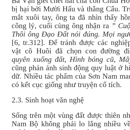
Bá Vạn giết chết hai cha con Chúa Hò
bị hại bởi Mười Hấu và thằng Cẩu. T
mắt xuôi tay, ông ta đã nhìn thấy hồ
công lý, cuối cùng ông nhận ra
” Cuộc
Thôi ông Đạo Đất nói đúng. Mọi ngườ
[6, tr.312]. Để tránh được các nghi
vật cô Huôi đã chọn con đường đi
quyên xuống đất, Hình bóng cũ,
Mây
cũng phản ánh sinh động quy luật ở h
dữ. Nhiều tác phẩm của Sơn Nam mang
có kết cục giống như truyện cổ tích.
2.3. Sinh hoạt văn nghệ
Sống trên một vùng đất được thiên nh
Nam Bộ không phải lo lắng nhiều v