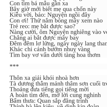
Con tìm bá mẫu gần xa
Bây giờ mới biết mẹ qua chốn này
Kiều vời, bảo: Nguyện ngồi đây
Con ơi! Thử nắm bóng mây xem nào
Trẻ reo: mẹ bắt được sao?
Nàng cười, ôm Nguyện nghiêng vào v
Chẳng ai bắt được mây bay
Đêm đêm lơ lửng, ngày ngày lang tha
Khác chi cánh bướm nhuỵ vàng
Tìm bay vơ vẩn dưới tàng hoa thơm
***
Thôn xa giải khói nhoà hơn
Tà dương thẫm mảnh thâm sơn cuối tr
Thoảng đưa tiếng gọi tiếng mời
A hoàn tìm đến, mở lời cung nghinh
Bẩm thưa: Quan sắp đăng trình
Thỉnh bà lên kiệu, về dinh kịp đoàn