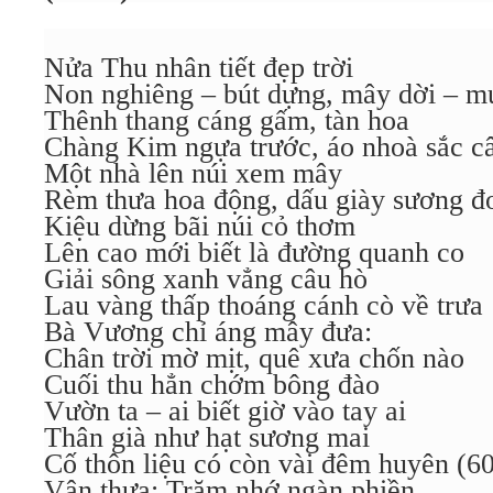
Nửa Thu nhân tiết đẹp trời
Non nghiêng – bút dựng, mây dời – m
Thênh thang cáng gấm, tàn hoa
Chàng Kim ngựa trước, áo nhoà sắc c
Một nhà lên núi xem mây
Rèm thưa hoa động, dấu giày sương đ
Kiệu dừng bãi núi cỏ thơm
Lên cao mới biết là đường quanh co
Giải sông xanh vẳng câu hò
Lau vàng thấp thoáng cánh cò về trưa
Bà Vương chỉ áng mây đưa:
Chân trời mờ mịt, quê xưa chốn nào
Cuối thu hẳn chớm bông đào
Vườn ta – ai biết giờ vào tay ai
Thân già như hạt sương mai
Cố thôn liệu có còn vài đêm huyên (60
Vân thưa: Trăm nhớ ngàn phiền