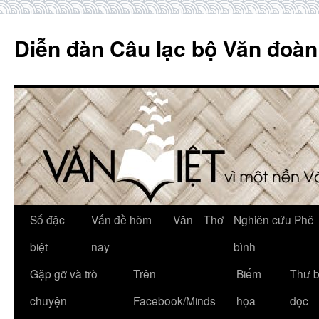
Skip
to
Diễn đàn Câu lạc bộ Văn đoàn
content
Số đặc
Vấn đề hôm
Văn
Thơ
Nghiên cứu Phê
biệt
nay
bình
Gặp gỡ và trò
Trên
Biếm
Thư 
chuyện
Facebook/Minds
họa
đọc