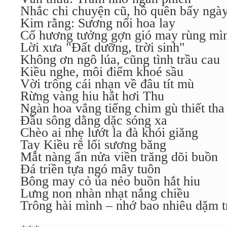
Nhắc chi chuyện cũ, hồ quên bấy ngà
Kim rằng: Sương nổi hoa lay
Cố hương tưởng gợn gió may rùng mì
Lời xưa "Đất dưỡng, trời sinh"
Không ơn ngô lúa, cũng tình trầu cau
Kiều nghe, môi điểm khoé sầu
Vời trông cái nhạn về đâu tít mù
Rừng vàng hiu hắt hơi Thu
Ngàn hoa vẳng tiếng chim gù thiết tha
Đầu sông dằng dặc sóng xa
Chèo ai nhẹ lướt la đà khói giăng
Tay Kiều rẽ lối sương băng
Mắt nàng ẩn nửa viền trăng dõi buồn
Đá triền tựa ngó mây tuôn
Bông may cỏ úa nẻo buồn hắt hiu
Lưng non nhàn nhạt nắng chiều
Trông hài mình – nhớ bao nhiêu dặm 