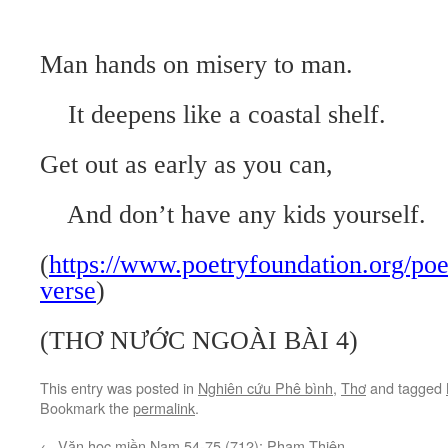
Man hands on misery to man.
It deepens like a coastal shelf.
Get out as early as you can,
And don’t have any kids yourself.
(
https://www.poetryfoundation.org/poe
verse
)
(THƠ NƯỚC NGOÀI BÀI 4)
This entry was posted in
Nghiên cứu Phê bình
,
Thơ
and tagged
Bookmark the
permalink
.
←
Văn học miền Nam 54-75 (712): Phạm Thiên