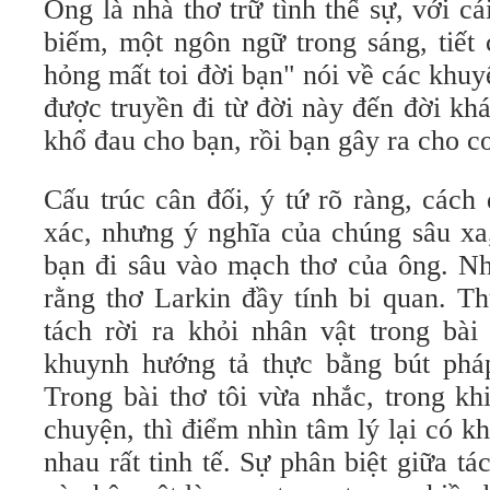
Ông là nhà thơ trữ tình thế sự, với c
biếm, một ngôn ngữ trong sáng, tiết
hỏng mất toi đời bạn" nói về các khu
được truyền đi từ đời này đến đời kh
khổ đau cho bạn, rồi bạn gây ra cho co
Cấu trúc cân đối, ý tứ rõ ràng, cách
xác, nhưng ý nghĩa của chúng sâu xa
bạn đi sâu vào mạch thơ của ông. Nh
rằng thơ Larkin đầy tính bi quan. T
tách rời ra khỏi nhân vật trong bài
khuynh hướng tả thực bằng bút pháp
Trong bài thơ tôi vừa nhắc, trong kh
chuyện, thì điểm nhìn tâm lý lại có kh
nhau rất tinh tế. Sự phân biệt giữa tá