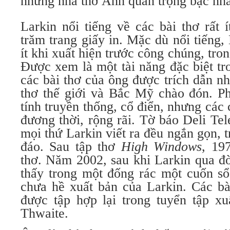
những nhà thơ Anh quan trọng bậc nhấ
Larkin nổi tiếng về các bài thơ rất 
trăm trang gi
ấy in
. Mặc dù nổi tiếng,
ít khi xuất hiện trư
ớc
công chúng, tron
Được xem là một tài năng đặc biệt tr
các bài thơ của ông được trích dẫn n
thơ thế giới và Bắc Mỹ chào đón. P
tính truyền thống, cổ điển, nhưng các c
đương thời, rộng rãi. Tờ báo Deli Tel
mọi thứ Larkin viết ra đều ngắn gọn, 
đáo. Sau tập thơ
High Windows
, 19
thơ. Năm 2002, sau khi Larkin qua đờ
thấy trong một đống rác một cuốn sổ
chưa hề xuất bản của Larkin. Các bà
được tập hợp lại trong tuyển tập x
Thwaite.