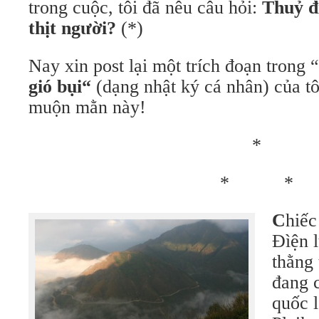
trong cuộc, tôi đã nêu câu hỏi:
Thuỷ đi
thịt người?
(*)
Nay xin post lại một trích đoạn trong “
gió bụi“
(dạng nhật ký cá nhân) của tôi
muộn mằn này!
*
* *
C
hiếc
Đìện 
thằng 
đang 
quốc 