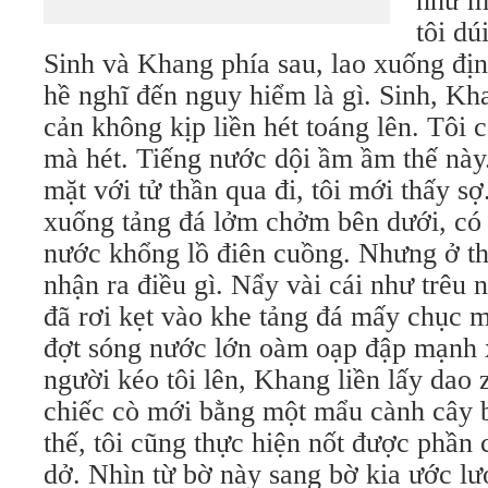
như m
tôi d
Sinh và Khang phía sau, lao xuống đị
hề nghĩ đến nguy hiểm là gì. Sinh, K
cản không kịp liền hét toáng lên. Tôi 
mà hét. Tiếng nước dội ầm ầm thế này
mặt với tử thần qua đi, tôi mới thấy sợ.
xuống tảng đá lởm chởm bên dưới, có t
nước khổng lồ điên cuồng. Nhưng ở th
nhận ra điều gì. Nẩy vài cái như trêu 
đã rơi kẹt vào khe tảng đá mấy chục 
đợt sóng nước lớn oàm oạp đập mạnh
người kéo tôi lên, Khang liền lấy dao 
chiếc cò mới bằng một mẩu cành cây 
thế, tôi cũng thực hiện nốt được phần
dở. Nhìn từ bờ này sang bờ kia ước l