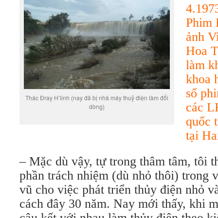
4.197
Phim 
ảnh V
Hoa T
làm kh
khoa 
số ph
Thác Đray H’linh (nay đã bị nhà máy thuỷ điện làm đổi
các L
dòng)
quốc 
tại H
– Mặc dù vậy, tự trong thâm tâm, tôi 
phần trách nhiệm (dù nhỏ thôi) trong v
vũ cho việc phát triển thủy điện nhỏ 
cách đây 30 năm. Nay mới thấy, khi m
câu kết với nhau làm thủy điện theo ki