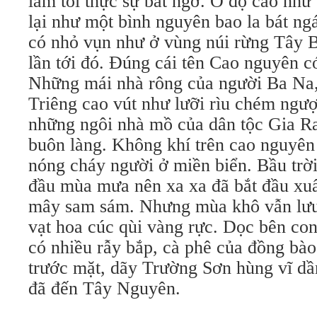
làm tôi thực sự bất ngờ. Ở độ cao như
lại như một bình nguyên bao la bát n
có nhỏ vụn như ở vùng núi rừng Tây B
lần tới đó. Đúng cái tên Cao nguyên có
Những mái nhà rông của người Ba Na
Triêng cao vút như lưỡi rìu chém ngượ
những ngôi nhà mồ của dân tộc Gia Rai
buôn làng. Không khí trên cao nguyên 
nóng cháy người ở miền biển. Bầu trời
đầu mùa mưa nên xa xa đã bắt đầu xu
mây sam sám. Nhưng mùa khô vẫn lưu
vạt hoa cúc qùi vàng rực. Dọc bên co
có nhiều rẫy bắp, cà phê của đồng bào
trước mặt, dãy Trường Sơn hùng vĩ dần
đã đến Tây Nguyên.