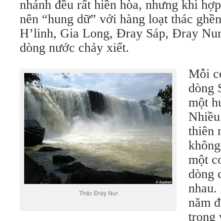
nhánh đều rất hiền hòa, nhưng khi hợp
nên “hung dữ” với hàng loạt thác ghền
H’linh, Gia Long, Đray Sáp, Đray Nu
dòng nước chảy xiết.
Mỗi co
dòng 
một h
Nhiều
thiên 
không 
một c
dòng 
nhau.
Thác Đray Nur
năm đ
trong