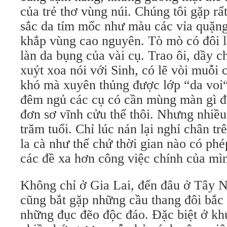
của trẻ thơ vùng núi. Chúng tôi gặp rất
sắc da tím mốc như màu các vỉa quặng
khắp vùng cao nguyên. Tò mò có đôi lầ
làn da bụng của vài cụ. Trao ôi, dầy c
xuýt xoa nói với Sinh, có lẽ vòi muỗi 
khó mà xuyên thủng được lớp “da voi“
đêm ngủ các cụ có cần mùng màn gì đ
đơn sơ vĩnh cửu thế thôi. Nhưng nhiều
trăm tuổi. Chỉ lúc nán lại nghỉ chân t
la cà như thế chứ thời gian nào có phé
các đề xa hơn công việc chính của mì
Không chỉ ở Gia Lai, đến đâu ở Tây N
cũng bắt gặp những cầu thang đôi bắc 
những đục đẽo độc đáo. Đặc biệt ở kh