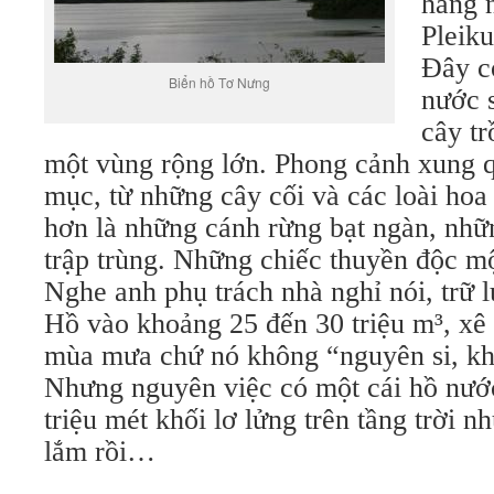
hàng 
Pleiku
Đây c
Biển hồ Tơ Nưng
nước 
cây tr
một vùng rộng lớn. Phong cảnh xung q
mục, từ những cây cối và các loài hoa
hơn là những cánh rừng bạt ngàn, nhữ
trập trùng. Những chiếc thuyền độc mộ
Nghe anh phụ trách nhà nghỉ nói, trữ
Hồ vào khoảng 25 đến 30 triệu m³, xê
mùa mưa chứ nó không “nguyên si, kh
Nhưng nguyên việc có một cái hồ nước
triệu mét khối lơ lửng trên tầng trời n
lắm rồi…