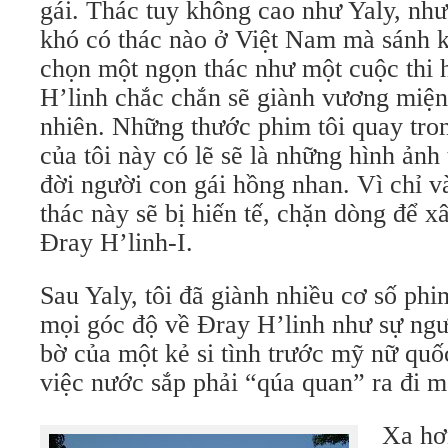
gái. Thác tuy không cao như Yaly, như
khó có thác nào ở Việt Nam mà sánh k
chọn một ngọn thác như một cuộc thi h
H’linh chắc chắn sẽ giành vương miệ
nhiên. Những thước phim tôi quay tro
của tôi này có lẽ sẽ là những hình ảnh
đời người con gái hồng nhan. Vì chỉ v
thác này sẽ bị hiến tế, chặn dòng để 
Đray H’linh-I.
Sau Yaly, tôi đã giành nhiều cơ số phi
mọi góc độ về Đray H’linh như sự ngư
bờ của một kẻ si tình trước mỹ nữ quố
việc nước sắp phải “qúa quan” ra đi m
Xa hơ