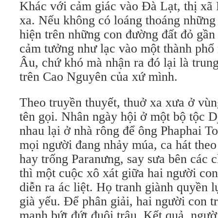
Khác với cảm giác vào Đà Lạt, thị xã P
xa. Nếu không có loáng thoáng những 
hiện trên những con đường đất đỏ gần 
cảm tưởng như lạc vào một thành phố 
Âu, chứ khó mà nhận ra đó lại là trun
trên Cao Nguyên của xứ mình.
Theo truyền thuyết, thuở xa xưa ở vù
tên gọi. Nhân ngày hội ở một bộ tộc D
nhau lại ở nhà rông để ông Phaphai To
mọi người đang nhảy múa, ca hát theo
hay trống Paranưng, say sưa bên các 
thì một cuộc xô xát giữa hai người con 
diễn ra ác liệt. Họ tranh giành quyền 
già yếu. Để phân giải, hai người con t
mạnh bứt đứt đuôi trâu. Kết quả, ngườ