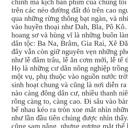
chính mà kịch bản phim của chúng tôi
trên các nẻo đường đất đỏ trên cao 
qua những rừng thông bạt ngàn, và nh
vào huyền thoại như Dah, Bla, Pô Kô
hoang sơ và hùng vĩ là những buôn là
dân tộc: Ba Na, Brâm, Gia Rai, Xê
đây vẫn còn giữ nguyên vẹn những ph
như lễ đâm trâu, lễ ăn cơm mới, lễ tế t
Họ là những cư dân nông nghiệp trồng
một vụ, phụ thuộc vào nguồn nước trời
sinh hoạt chung và cũng là nơi diễn ra
nào càng đông dân cư, nhiều thanh niê
rông càng to, càng cao. Đi sâu vào bản
bế nhau kéo ra tròn xoe mắt nhìn nhữ
như lần đầu tiên chúng được nhìn thấ
cũng sạm nắng, nhưng gương mặt thể h