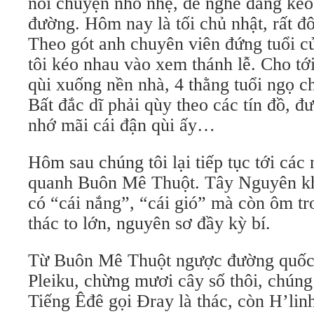
nói chuyện nhỏ nhẹ, dễ nghe đang kéo
đường. Hôm nay là tối chủ nhật, rất đô
Theo gót anh chuyên viên đứng tuổi c
tôi kéo nhau vào xem thánh lễ. Cho tớ
qùi xuống nền nhà, 4 thằng tuổi ngọ ch
Bất đắc dĩ phải qùy theo các tín đồ, đ
nhớ mãi cái đận qùi ấy…
Hôm sau chúng tôi lại tiếp tục tới các 
quanh Buôn Mê Thuột. Tây Nguyên kh
có “cái nắng”, “cái gió” mà còn ôm t
thác to lớn, nguyên sơ đầy kỳ bí.
Từ Buôn Mê Thuột ngược đường quốc
Pleiku, chừng mươi cây số thôi, chúng
Tiếng Êđê gọi Đray là thác, còn H’lin