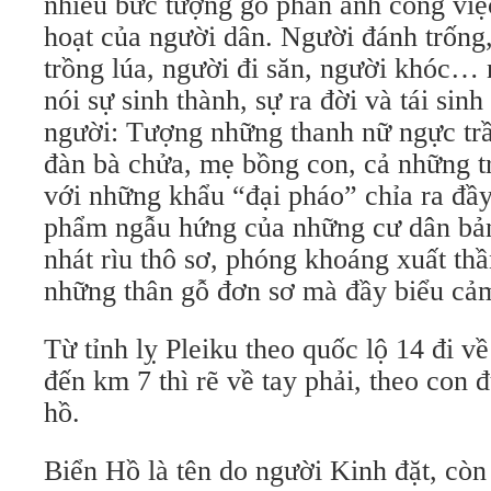
nhiều bức tượng gỗ phản ánh công việ
hoạt của người dân. Người đánh trống,
trồng lúa, người đi săn, người khóc… 
nói sự sinh thành, sự ra đời và tái sin
người: Tượng những thanh nữ ngực trầ
đàn bà chửa, mẹ bồng con, cả những t
với những khẩu “đại pháo” chỉa ra đầ
phẩm ngẫu hứng của những cư dân bản
nhát rìu thô sơ, phóng khoáng xuất th
những thân gỗ đơn sơ mà đầy biểu cả
Từ tỉnh lỵ Pleiku theo quốc lộ 14 đi v
đến km 7 thì rẽ về tay phải, theo con
hồ.
Biển Hồ là tên do người Kinh đặt, còn 