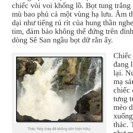
chiếc vòi voi khổng lồ. Bọt tung trắn
mù bao phủ cả một vùng hạ lưu. Âm 
dại như tiếng rú rít của hung thần ngh
tim, đảm bảo không thể đứng trên đỉn
dòng Sê San ngầu bọt dữ rằn ấy.
Chiếc
đang 
lại. 
mạ sá
chiếc 
tưng t
mèo dư
xuống
thác. 
Thác Yaly (nay đã không còn hiện hữu)