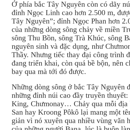
Ở phía bắc Tây Nguyên còn có dãy nú
đỉnh Ngọc Linh cao hơn 2.500 m, được
Tây Nguyên”; đỉnh Ngọc Phan hơn 2.0
của những dòng sông chảy về miền Tr
sông Thu Bồn, sông Trà Khúc, sông B
nguyên sinh và đặc dụng, như Chưmon
Thầy. Nhưng tiếc thay đại công trình
đang triển khai, còn quá bề bộn, nên c
bay qua mà tới đó được.
Những dòng sông ở bắc Tây Nguyên đ
những đỉnh núi cao đầy truyền thuyết
King, Chưmonay… Chảy qua mỗi địa b
San hay Kroong Pôkô lại mang một tê
giản vì nó xuyên qua nhiều vùng văn h
của những người Bana, lúc là buôn là