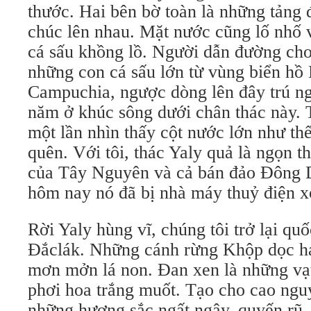
thước. Hai bên bờ toàn là những tảng
chúc lên nhau. Mặt nước cũng lố nhố 
cá sấu khồng lồ. Người dẫn đường cho 
những con cá sấu lớn từ vùng biển h
Campuchia, ngược dòng lên đây trú ng
năm ở khúc sông dưới chân thác này. 
một lần nhìn thấy cột nước lớn như th
quên. Với tôi, thác Yaly quả là ngọn t
của Tây Nguyên và cả bán đảo Đông D
hôm nay nó đã bị nhà máy thuỷ điện x
Rời Yaly hùng vĩ, chúng tôi trở lại quố
Đắclák. Những cánh rừng Khộp dọc h
mơn mởn lá non. Đan xen là những vạ
phơi hoa trắng muốt. Tạo cho cao ng
những hương sắc ngất ngây, quyến rũ