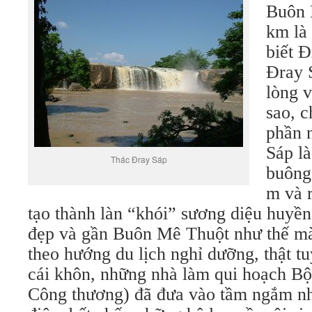
Buôn 
km là
biết 
Đray 
lòng 
sao, c
phần 
Sáp l
Thác Đray Sáp
buông
m và 
tạo thành làn “khói” sương diệu huyề
đẹp và gần Buôn Mê Thuột như thế mà 
theo hướng du lịch nghỉ dưỡng, thật t
cái khôn, những nhà làm qui hoạch Bộ
Công thương) đã đưa vào tầm ngắm nh