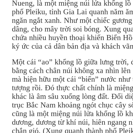
Nueng, là một miệng núi lửa khổng lồ
phố Pleiku, tỉnh Gia Lai quanh năm ă
ngăn ngắt xanh. Như một chiếc gương 
dâng, cho mây trời soi bóng. Xung q
chứa nhiều huyền thoại khiến Biển Hồ 
ký ức của cả dân bản địa và khách vãn
Một cái “ao” khổng lồ giữa lưng trời,
bằng cách chân núi không xa nhìn lên
mà hiện hữu một cái “biển” nước như 
tượng rồi. Đó thực chất chính là miện
khác là âm sâu xuống lòng đất. Đối di
trục Bắc Nam khoảng ngót chục cây s
cũng là một miệng núi lửa khổng lồ k
dương, dương từ khí núi, hiên ngang 
chắn gió. (Xung quanh thành phố Plei