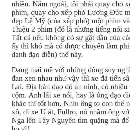
nhiều. Năm ngoái, tôi phải quay cho 
phim, quay cho xếp phó Lương Đức m
đẹp Lệ Mỹ (của xếp phó) một phim v
Thiệu 2 phim (đó là những tiếng nói sin
Tất cả nếu không có sự gật đầu của cá
ấy thì khó mà có được chuyến làm phi
danh đạo diễn) thế này.
Đang mải mê với những dòng suy nghĩ
đan xen nhau như vậy thì xe đã tiến s
Lai. Địa bàn dạo đó an ninh, có nhiều
cộm. Anh lái xe nói, hay là ông đạo di
khác thì tốt hơn. Nhìn ông to con thế n
xô, đi xe U át, Fullro, nó nhầm ông v
Nga lên Tây Nguyên tìm quặng mà để 
ho gì!