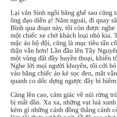
Lại văn Sinh ngồi băng ghế sau cũng t
ông đạo diễn ạ! Năm ngoái, đi quay s
Bình qua đoạn này, tôi còn được nghe 
một chiếc xe chở khách loại nhỏ kia. 
mặc áo bộ đội, cũng là mục tiêu tấn c
thận vẫn hơn! Lần đầu lên Tây Nguyê
một vùng đất đầy huyền thoại, khiến t
Nghe lời mọi người khuyên, tôi cởi bỏ
vào bằng chiếc áo kẻ sọc đen, mắt vẫ
quanh co dốc dựng ngược đầy bí hiểm
Càng lên cao, cảm giác về núi rừng tr
bị mất dần. Xa xa, những vạt luá xanh
kém gì những cánh đồng thẳng cánh c