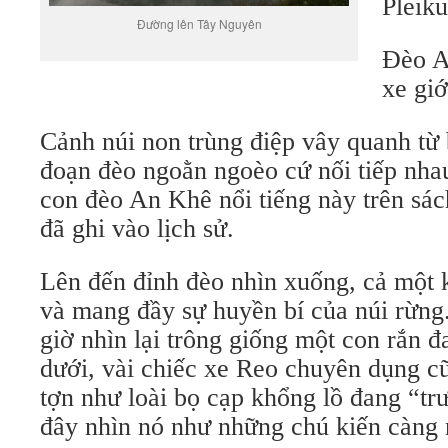
Pleiku
Đường lên Tây Nguyên
Đèo A
xe giớ
Cảnh núi non trùng điệp vây quanh từ
đoạn đèo ngoằn ngoèo cứ nối tiếp nha
con đèo An Khê nổi tiếng này trên sác
đã ghi vào lịch sử.
Lên đến đỉnh đèo nhìn xuống, cả một 
và mang đầy sự huyền bí của núi rừng
giờ nhìn lại trông giống một con rắn 
dưới, vài chiếc xe Reo chuyên dụng c
tợn như loài bọ cạp khổng lồ đang “tr
đây nhìn nó như những chú kiến càng 