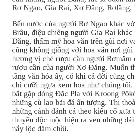
Rơ Ngao, Gia Rai, Xơ Ðăng, Rơlăng
Bến nước của người Rơ Ngao khác vớ
Brâu, điệu chiêng người Gia Rai khác
Ðăng, thẩm mỹ hoa văn trên gùi nơi v
cũng không giống với hoa văn nơi gùi
hương vị ché rượu cần người Rơmăm 
rượu cần của người Xơ Ðăng. Muốn th
tầng văn hóa ấy, có khi cả đời cũng ch
chi cưỡi ngựa xem hoa như chúng tôi.
bắt gặp dòng Ðăc Pla với Kroong Pôkô
những cù lao bãi đá ấn tượng. Thi tho
những cảnh đánh cá theo kiểu cổ xưa 
thuyền độc mộc hiện ra ven những dải
nẩy lộc đâm chồi.