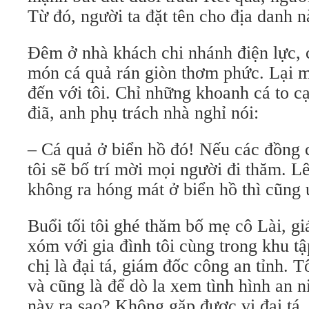
Từ đó, người ta đặt tên cho địa danh n
Đêm ở nhà khách chi nhánh điện lực, 
món cá quả rán giòn thơm phức. Lại m
đến với tôi. Chỉ những khoanh cá to 
điã, anh phụ trách nhà nghỉ nói:
– Cá quả ở biển hồ đó! Nếu các đồng c
tôi sẽ bố trí mời mọi người đi thăm. 
không ra hóng mát ở biển hồ thì cũng 
Buổi tối tôi ghé thăm bố mẹ cô Lài, gi
xóm với gia đình tôi cùng trong khu t
chị là đại tá, giám đốc công an tỉnh. 
và cũng là để dò la xem tình hình an 
này ra sao? Không gặp được vị đại tá.