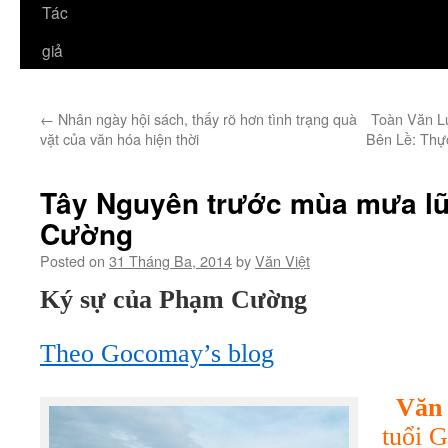
Tác
giả
←
Nhân ngày hội sách, thấy rõ hơn tình trạng quà
Toàn Văn L
vặt của văn hóa hiện thời
Bên Lề: Th
Tây Nguyên trước mùa mưa l
Cường
Posted on
31 Tháng Ba, 2014
by
Văn Việt
Ký sự của Phạm Cường
Theo Gocomay’s blog
Văn 
tuổi 