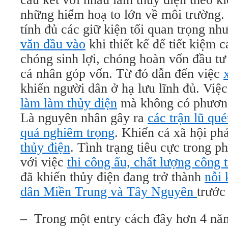
những hiểm hoạ to lớn về môi trường.
tính đủ các giữ kiện tối quan trọng nh
văn đầu vào
khi thiết kế để tiết kiệm 
chóng sinh lợi, chóng hoàn vốn đầu t
cá nhân góp vốn. Từ đó dẫn đến việc
khiến người dân ở hạ lưu lĩnh đủ. Việ
làm làm thủy điện
mà không có phương
Là nguyên nhân gây ra
các trận lũ qué
quả nghiêm trọng
. Khiến cả xã hội ph
thủy điện
. Tình trạng tiêu cực trong p
với việc
thi công ẩu, chất lượng công
đã khiến thủy điện đang trở thành
nỗi 
dân Miền Trung và Tây Nguyên
trướ
– Trong một entry cách đây hơn 4 nă