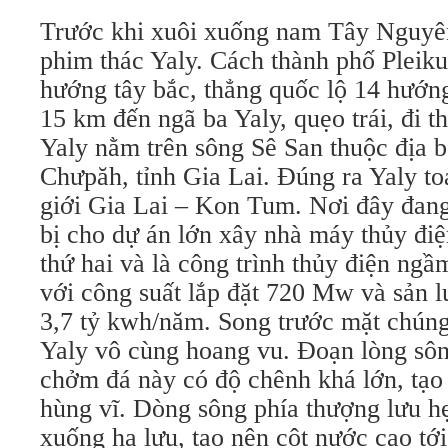
Trước khi xuôi xuống nam Tây Nguyên
phim thác Yaly. Cách thành phố Plei
hướng tây bắc, thẳng quốc lộ 14 hướ
15 km đến ngã ba Yaly, quẹo trái, đi t
Yaly nằm trên sông Sê San thuộc địa b
Chưpăh, tỉnh Gia Lai. Đúng ra Yaly t
giới Gia Lai – Kon Tum. Nơi đây đang
bị cho dự án lớn xây nhà máy thủy điệ
thứ hai và là công trình thủy điện ng
với công suất lắp đặt 720 Mw và sản l
3,7 tỷ kwh/năm. Song trước mặt chúng 
Yaly vô cùng hoang vu. Đoạn lòng sô
chởm đá này có độ chênh khá lớn, tạo
hùng vĩ. Dòng sông phía thượng lưu 
xuống hạ lưu, tạo nên cột nước cao tớ