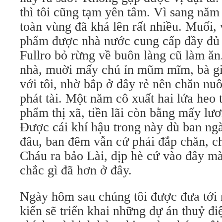
thì tôi cũng tạm yên tâm. Vì sang năm
toàn vùng đã khá lên rất nhiều. Muối,
phẩm được nhà nước cung cấp đầy đủ 
Fullro bỏ rừng về buôn làng cũ làm ăn
nhà, muời mấy chú ỉn mũm mĩm, bà gi
với tôi, nhờ bắp ở đây rẻ nên chăn nuôi
phát tài. Một năm cô xuất hai lứa heo 
phẩm thị xã, tiền lãi còn bằng mấy lư
Được cái khí hậu trong này dù ban ng
đâu, ban đêm vẫn cứ phải đắp chăn, 
Cháu ra bảo Lài, dịp hè cứ vào đây mà
chắc gì đã hơn ở đây.
Ngày hôm sau chúng tôi được đưa tới
kiến sẽ triển khai những dự án thuỷ đi