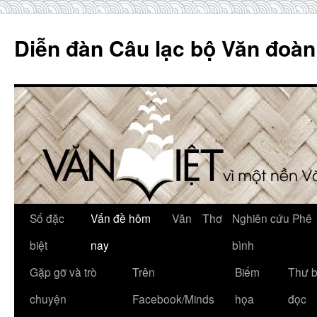
Skip
to
Diễn đàn Câu lạc bộ Văn đoàn
content
Số đặc
Vấn đề hôm
Văn
Thơ
Nghiên cứu Phê
biệt
nay
bình
Gặp gỡ và trò
Trên
Biếm
Thư 
chuyện
Facebook/Minds
họa
đọc