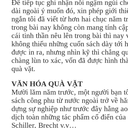
Để tiếp tục ghi nhận nỗi ngậm ngùi ch
dài ngoài ý muốn đó, xin phép giới thi
ngắn tôi đã viết từ hơn hai chục năm t
trong bài nay không còn mang tính cập 
cái tinh thần nêu lên trong bài thì na
không thiếu những cuốn sách dày tới 
được in ra, nhưng nhìn kỹ thì chẳng q
chàng lùn to xác, vốn đã được hình th
quà vặt.
VĂN HÓA QUÀ VẶT
Mười lăm năm trước, một người bạn tô
sách công phu từ nước ngoài trở về hă
dựng sự nghiệp như trước đây hằng ao
dịch toàn những tác phẩm cổ điển của 
Schiller, Brecht v.v…