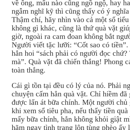
về ông, mẩu nào cũng ngồ ngộ, hay ha
ngẫm nghĩ kỹ thì cũng thấy có ý nghĩa
Thậm chí, hãy nhìn vào cả một số tiểu
không gì khác, cũng là thứ quà vặt giú
giờ, ngoài ra cam đoan không bắt ngườ
Người viết tặc lưỡi: “Cốt sao có tiền”.
hẳn hoi “sách phải có người đọc chứ? 
mà”. Quà vặt đã chiến thắng! Phong c
toàn thắng.
Cái gì tồn tại đều có lý của nó. Phải 
chuyện cấm hẳn quà vặt. Chỉ hiềm đã 
được lấn át bữa chính. Một người chủ 
khi xem sổ tiêu pha, nếu thấy tiền quà
mấy bữa chính, hẳn không khỏi giật mì
hãm ngay tình trạng lộn tùng phèo ấy l