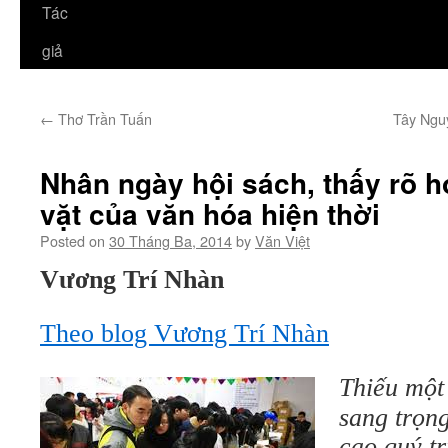
Tác
giả
←
Thơ Trần Tuấn
Tây Ngu
Nhân ngày hội sách, thấy rõ h
vặt của văn hóa hiện thời
Posted on
30 Tháng Ba, 2014
by
Văn Việt
Vương Trí Nhàn
Theo blog Vương Trí Nhàn
Thiếu một 
sang trọng
cao quý tr