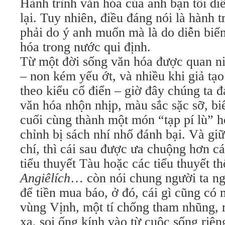
Hành trình văn hóa của anh bạn tôi di
lại. Tuy nhiên, điều đáng nói là hành 
phải do ý anh muốn mà là do diễn biế
hóa trong nước qui định.
Từ một đời sống văn hóa được quan n
– non kém yếu ớt, và nhiều khi giả tạ
theo kiểu cổ điển – giờ đây chúng ta 
văn hóa nhộn nhịp, màu sắc sặc sỡ, bi
cuối cùng thành một món “tạp pí lù” 
chỉnh bị sách nhí nhố đánh bại. Và giữ
chí, thì cái sau được ưa chuộng hơn cá
tiểu thuyết Tàu hoặc các tiểu thuyết t
Angiêlích
… còn nói chung người ta ng
để tiền mua báo, ở đó, cái gì cũng có m
vùng Vịnh, một tí chống tham nhũng, r
xa, soi ống kính vào từ cuộc sống riên