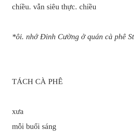
chiều. vẫn siêu thực. chiều
*ôi. nhớ Đinh Cường ở quán cà phê S
TÁCH CÀ PHÊ
xưa
mỗi buổi sáng