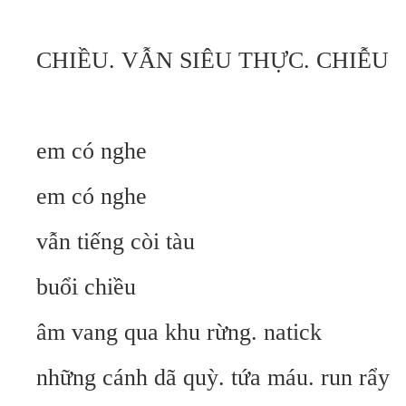
CHIỀU. VẪN SIÊU THỰC. CHIỄU
em có nghe
em có nghe
vẫn tiếng còi tàu
buổi chiều
âm vang qua khu rừng. natick
những cánh dã quỳ. tứa máu. run rẩy