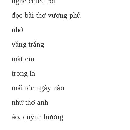
nghe chiều rơi
đọc bài thơ vương phủ
nhớ
vầng trăng
mắt em
trong lá
mái tóc ngày nào
như thơ anh
ảo. quỳnh hương