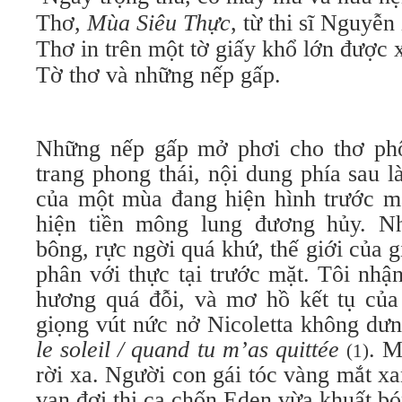
Thơ,
Mùa Siêu Thực
, từ thi sĩ Nguyễ
Thơ in trên một tờ giấy khổ lớn được 
Tờ thơ và những nếp gấp.
Những nếp gấp mở phơi cho thơ phô
trang phong thái, nội dung phía sau l
của một mùa đang hiện hình trước m
hiện tiền mông lung đương hủy. 
bông, rực ngời quá khứ, thế giới của 
phân với thực tại trước mặt. Tôi nhậ
hương quá đỗi, và mơ hồ kết tụ của
giọng vút nức nở Nicoletta không dư
le soleil / quand tu m’as quittée
. M
(1)
rời xa. Người con gái tóc vàng mắt 
vạn đợi thi ca chốn Eden vừa khuất b