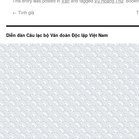
This entry was posted in
Văn
and tagged
Vũ Hoàng Thư
. Book
←
Tình già
T
Diễn đàn Câu lạc bộ Văn đoàn Độc lập Việt Nam