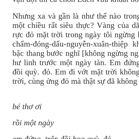
Nhưng xa và gần là như thế nào tro
một chiều rất siêu thực? Vàng của d
rực đỏ mặt trời trong ngày tôi ngừng
chấm-đóng-dấu-nguyễn-xuân-thiệp k
bậc thang bước nghĩ [không ngừng ngh
hư linh trước một ngày tàn. Em đứng
đồi quỳ. đỏ. Em đi vớt mặt trời khôn
trời, cùng ửng đỏ mà thật sự đã không
bé thơ ơi
rồi một ngày
em đứng. trên đồi hoa quỳ. đỏ