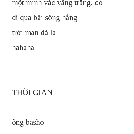
một mình vác vầng trăng. đỏ
đi qua bãi sông hằng
trời mạn đà la
hahaha
THỜI GIAN
ông basho