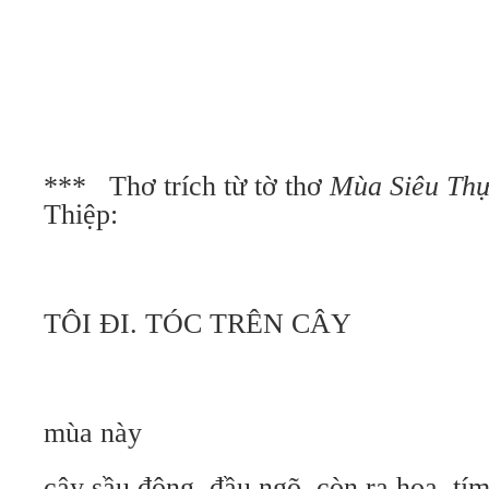
*** Thơ trích từ tờ thơ
Mùa Siêu Th
Thiệp:
TÔI ĐI. TÓC TRÊN CÂY
mùa này
cây sầu đông. đầu ngõ. còn ra hoa. tí