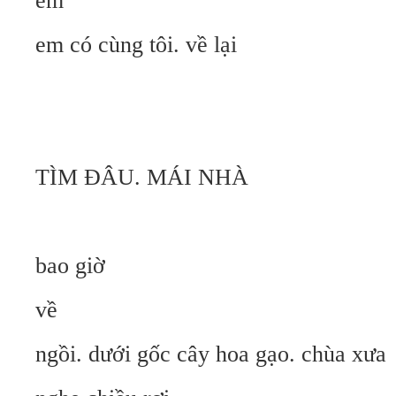
em
em có cùng tôi. về lại
TÌM ĐÂU. MÁI NHÀ
bao giờ
về
ngồi. dưới gốc cây hoa gạo. chùa xưa