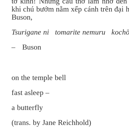
tờ kinh! Những câu thơ làm nhớ đến
khi chú bướm nằm xếp cánh trên đại 
Buson,
Tsurigane ni tomarite nemuru kochō
–
Buson
on the temple bell
fast asleep –
a butterfly
(trans. by Jane Reichhold)