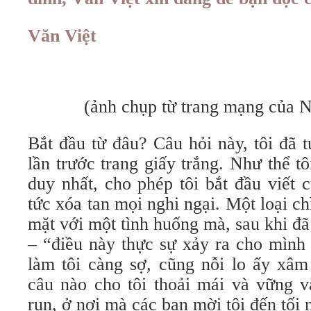
Văn Việt
(ảnh chụp từ trang mạng của N
Bắt đầu từ đâu? Câu hỏi này, tôi đã 
lần trước trang giấy trắng. Như thể tô
duy nhất, cho phép tôi bắt đầu viết 
tức xóa tan mọi nghi ngại. Một loại c
mặt với một tình huống mà, sau khi đã
– “điều này thực sự xảy ra cho mình 
làm tôi càng sợ, cũng nỗi lo ấy xâm
câu nào cho tôi thoải mái và vững 
run, ở nơi mà các bạn mời tôi đến tối n