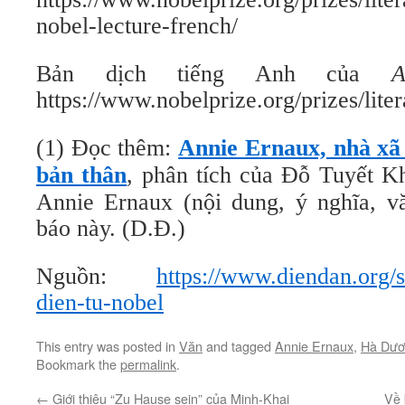
nobel-lecture-french/
Bản dịch tiếng Anh của
A
https://www.nobelprize.org/prizes/lite
(1) Đọc thêm:
Annie Ernaux, nhà xã 
bản thân
, phân tích của Đỗ Tuyết K
Annie Ernaux (nội dung, ý nghĩa, 
báo này. (D.Đ.)
Nguồn:
https://www.diendan.org/
dien-tu-nobel
This entry was posted in
Văn
and tagged
Annie Ernaux
,
Hà Dươ
Bookmark the
permalink
.
←
Giới thiệu “Zu Hause sein” của Minh-Khai
Về 