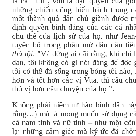
là cái "tôi", vốn là đặc quyền của giớ
những chiến công hiển hách trong c
một thành quả dân chủ giành được tr
định quyền bình đẳng của các cá nhâ
chủ thể của lịch sử của họ, như Jea
tuyên bố trong phần mở đầu đầu ti
thú tội
: "Và đừng ai cãi rằng, khi chỉ
dân, tôi không có gì nói đáng để độc
tôi có thể đã sống trong bóng tối nào,
hơn và tốt hơn các vị Vua, thì câu ch
thú vị hơn câu chuyện của họ ”.
Không phải niềm tự hào bình dân này
rằng…) mà là mong muốn sử dụng cái 
cả nam tính và nữ tính – như một cô
lại những cảm giác mà ký ức đã chôn