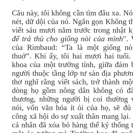
Câu này, tôi không cần tìm đâu xa. Nó 
nét, dữ dội của nó. Ngắn gọn Không t
viết sáu mươi năm trước trong nhật ký
để trả thù cho giống nòi của mình
".
của Rimbaud: “Ta là một giống n
thuở”. Khi ấy, tôi hai mươi hai tuổi
khoa của một trường tỉnh, giữa đám b
người thuộc tầng lớp tư sản địa phươ
thơ nghĩ rằng viết sách, trở thành m
dòng họ gồm nông dân không có đất
thương, những người bị coi thường 
nói, vốn văn hóa ít ỏi của họ, sẽ đ
công xã hội do sự xuất thân mang lại
cá nhân đã xóa bỏ hàng thế kỷ thống t