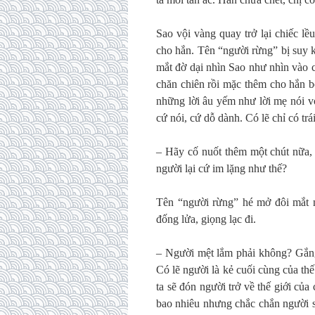
Sao vội vàng quay trở lại chiếc lề
cho hắn. Tên “người rừng” bị suy k
mắt đờ dại nhìn Sao như nhìn vào 
chăn chiên rồi mặc thêm cho hắn 
những lời âu yếm như lời mẹ nói v
cứ nói, cứ dỗ dành. Có lẽ chỉ có tr
– Hãy cố nuốt thêm một chút nữa, 
người lại cứ im lặng như thế?
Tên “người rừng” hé mở đôi mắt m
đống lửa, giọng lạc đi.
– Người mệt lắm phải không? Gắng
Có lẽ người là kẻ cuối cùng của th
ta sẽ đón người trở về thế giới của
bao nhiêu nhưng chắc chắn người s