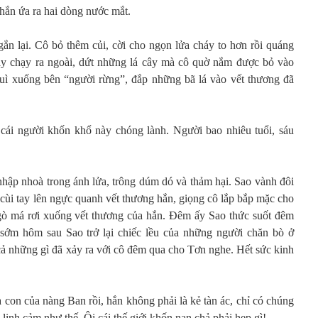
 hắn ứa ra hai dòng nước mắt.
n lại. Cô bỏ thêm củi, cời cho ngọn lửa cháy to hơn rồi quáng
y chạy ra ngoài, dứt những lá cây mà cô quờ nắm được bỏ vào
uì xuống bên “người rừng”, đắp những bã lá vào vết thương đã
 cái người khốn khổ này chóng lành. Người bao nhiêu tuổi, sáu
hập nhoà trong ánh lửa, trông dúm dó và thảm hại. Sao vành đôi
 cùi tay lên ngực quanh vết thương hắn, giọng cô lắp bắp mặc cho
 gò má rơi xuống vết thương của hắn. Đêm ấy Sao thức suốt đêm
 sớm hôm sau Sao trở lại chiếc lều của những người chăn bò ở
 cả những gì đã xảy ra với cô đêm qua cho Tơn nghe. Hết sức kinh
 con của nàng Ban rồi, hắn không phải là kẻ tàn ác, chỉ có chúng
 linh cảm như thế. Ôi cái thế giới khốn nạn chả phải hẹp gì!