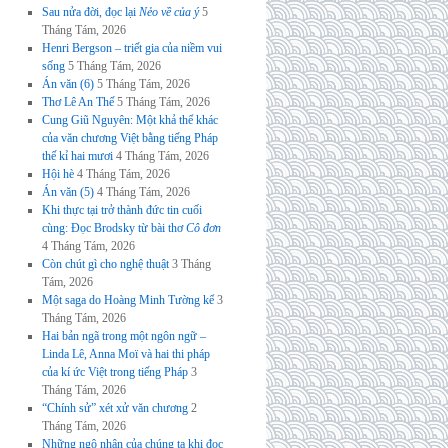
Sau nửa đời, đọc lại
Nẻo về của ý
5
Tháng Tám, 2026
Henri Bergson – triết gia của niềm vui
sống
5 Tháng Tám, 2026
Án văn (6)
5 Tháng Tám, 2026
Thơ Lê An Thế
5 Tháng Tám, 2026
Cung Giũ Nguyên: Một khả thể khác
của văn chương Việt bằng tiếng Pháp
thế kỉ hai mươi
4 Tháng Tám, 2026
Hội hè
4 Tháng Tám, 2026
Án văn (5)
4 Tháng Tám, 2026
Khi thực tại trở thành đức tin cuối
cùng: Đọc Brodsky từ bài thơ
Cô đơn
4 Tháng Tám, 2026
Còn chút gì cho nghệ thuật
3 Tháng
Tám, 2026
Một saga do Hoàng Minh Tường kể
3
Tháng Tám, 2026
Hai bản ngã trong một ngôn ngữ –
Linda Lê, Anna Moï và hai thi pháp
của kí ức Việt trong tiếng Pháp
3
Tháng Tám, 2026
“Chính sử” xét xử văn chương
2
Tháng Tám, 2026
Những ngộ nhận của chúng ta khi đọc