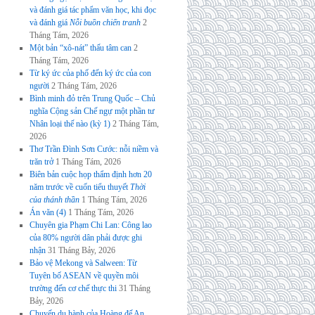
và đánh giá tác phẩm văn học, khi đọc
và đánh giá
Nỗi buồn chiến tranh
2
Tháng Tám, 2026
Một bản “xô-nát” thấu tâm can
2
Tháng Tám, 2026
Từ ký ức của phố đến ký ức của con
người
2 Tháng Tám, 2026
Bình minh đỏ trên Trung Quốc – Chủ
nghĩa Cộng sản Chế ngự một phần tư
Nhân loại thế nào (kỳ 1)
2 Tháng Tám,
2026
Thơ Trần Đình Sơn Cước: nỗi niềm và
trăn trở
1 Tháng Tám, 2026
Biên bản cuộc họp thẩm định hơn 20
năm trước về cuốn tiểu thuyết
Thời
của thánh thần
1 Tháng Tám, 2026
Án văn (4)
1 Tháng Tám, 2026
Chuyên gia Phạm Chi Lan: Công lao
của 80% người dân phải được ghi
nhận
31 Tháng Bảy, 2026
Bảo vệ Mekong và Salween: Từ
Tuyên bố ASEAN về quyền môi
trường đến cơ chế thực thi
31 Tháng
Bảy, 2026
Chuyến du hành của Hoàng đế An