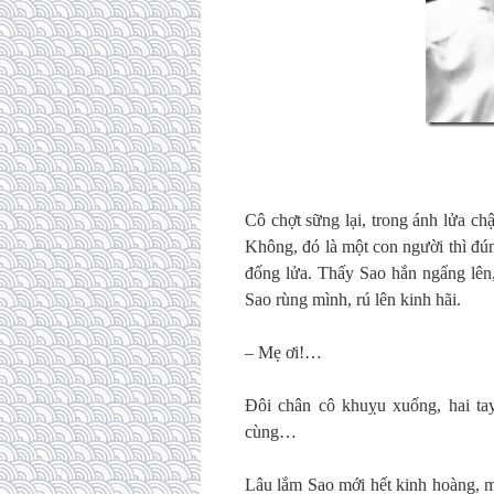
Cô chợt sững lại, trong ánh lửa ch
Không, đó là một con người thì đúng
đống lửa. Thấy Sao hắn ngẩng lên
Sao rùng mình, rú lên kinh hãi.
– Mẹ ơi!…
Đôi chân cô khuỵu xuống, hai ta
cùng…
Lâu lắm Sao mới hết kinh hoàng, m