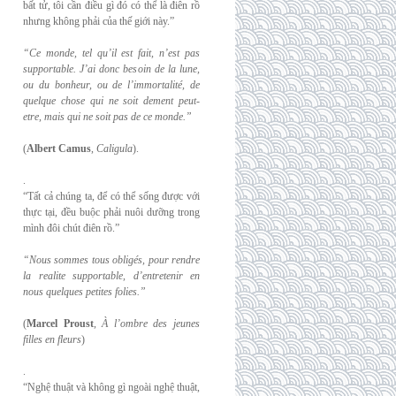
bất tử, tôi cần điều gì đó có thể là điên rồ
nhưng không phải của thế giới này.”
“Ce monde, tel qu’il est fait, n’est pas
supportable. J’ai donc besoin de la lune,
ou du
bonheur, ou de l’immortalité, de
quelque chose qui ne soit dement peut-
etre, mais qui
ne soit pas de ce monde.”
(
Albert Camus
,
Caligula
).
.
“Tất cả chúng ta, để có thể sống được với
thực tại, đều buộc phải nuôi dưỡng trong
mình đôi chút điên rồ.”
“Nous sommes tous obligés, pour rendre
la realite supportable, d’entretenir en
nous
quelques petites folies.”
(
Marcel Proust
,
À l’ombre des jeunes
filles en fleurs
)
.
“Nghệ thuật và không gì ngoài nghệ thuật,