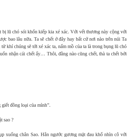
t bị lũ chó sói khốn kiếp kia xé xác. Với vết thương này cộng với
được bao lâu nữa. Ta sẽ chết ở đây hay bất cứ nơi nào trên núi Ta
tử khí chúng sẽ tới xé xác ta, nấm mồ của ta là trong bụng lũ chó
uốn nhận cái chết ấy… Thôi, đằng nào cũng chết, thà ta chết bởi
 giết đồng loại của mình”.
ật sao ?
sụp xuống chân Sao. Hắn ngước gương mặt đau khổ nhìn cô với