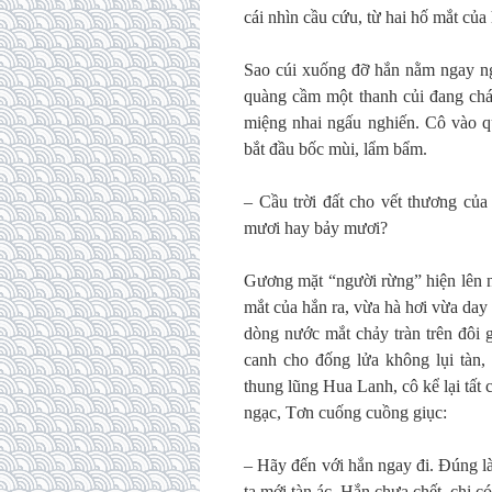
cái nhìn cầu cứu, từ hai hố mắt của
Sao cúi xuống đỡ hắn nằm ngay ngắ
quàng cầm một thanh củi đang chá
miệng nhai ngấu nghiến. Cô vào q
bắt đầu bốc mùi, lẩm bẩm.
– Cầu trời đất cho vết thương của
mươi hay bảy mươi?
Gương mặt “người rừng” hiện lên n
mắt của hắn ra, vừa hà hơi vừa day
dòng nước mắt chảy tràn trên đôi
canh cho đống lửa không lụi tàn,
thung lũng Hua Lanh, cô kể lại tất
ngạc, Tơn cuống cuồng giục:
– Hãy đến với hắn ngay đi. Đúng là
ta mới tàn ác. Hắn chưa chết, chị có