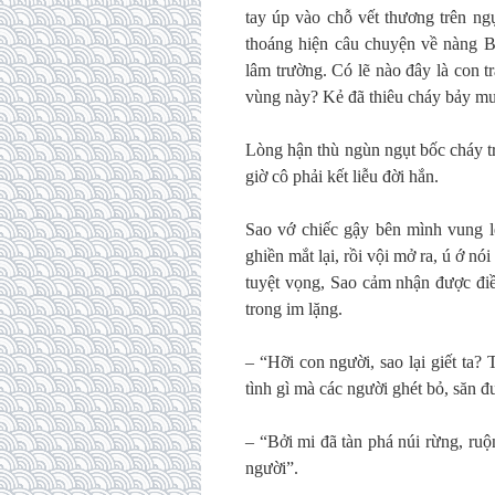
tay úp vào chỗ vết thương trên ng
thoáng hiện câu chuyện về nàng B
lâm trường. Có lẽ nào đây là con t
vùng này? Kẻ đã thiêu cháy bảy mư
Lòng hận thù ngùn ngụt bốc cháy t
giờ cô phải kết liễu đời hắn.
Sao vớ chiếc gậy bên mình vung l
ghiền mắt lại, rồi vội mở ra, ú ớ n
tuyệt vọng, Sao cảm nhận được điề
trong im lặng.
– “Hỡi con người, sao lại giết ta?
tình gì mà các người ghét bỏ, săn đu
– “Bởi mi đã tàn phá núi rừng, ruộ
người”.