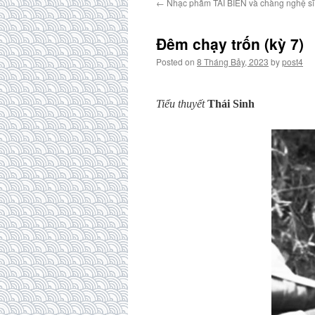
←
Nhạc phẩm TAI BIẾN và chàng nghệ sĩ t
Đêm chạy trốn (kỳ 7)
Posted on
8 Tháng Bảy, 2023
by
post4
Tiểu thuyết
Thái Sinh