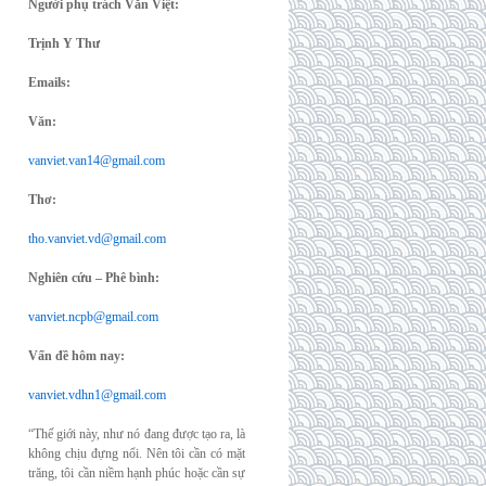
Người phụ trách Văn Việt:
Trịnh Y Thư
Emails:
Văn:
vanviet.van14@gmail.com
Thơ:
tho.vanviet.vd@gmail.com
Nghiên cứu – Phê bình:
vanviet.ncpb@gmail.com
Vấn đề hôm nay:
vanviet.vdhn1@gmail.com
“Thế giới này, như nó đang được tạo ra, là
không chịu đựng nổi. Nên tôi cần có mặt
trăng, tôi cần niềm hạnh phúc hoặc cần sự