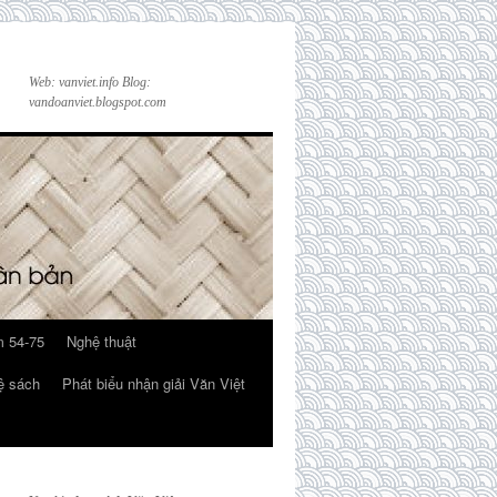
Web: vanviet.info Blog:
vandoanviet.blogspot.com
 54-75
Nghệ thuật
ệ sách
Phát biểu nhận giải Văn Việt