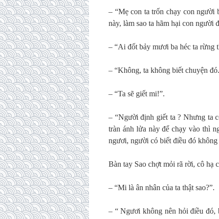
– “Mẹ con ta trốn chạy con người b
này, làm sao ta hãm hại con người 
– “Ai đốt bảy mươi ba héc ta rừng 
– “Không, ta không biết chuyện đó
– “Ta sẽ giết mi!”.
– “Người định giết ta ? Nhưng ta c
tràn ánh lửa này để chạy vào thì n
ngươi, người có biết điều đó không 
Bàn tay Sao chợt mỏi rã rời, cô hạ 
– “Mi là ân nhân của ta thật sao?”.
– “ Ngươi không nên hỏi điều đó, b