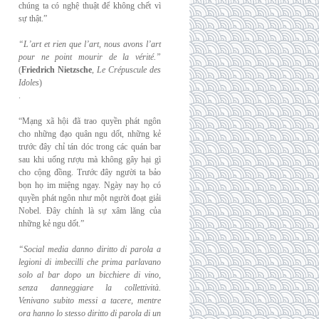
chúng ta có nghệ thuật để không chết vì
sự thật.”
“L’art et rien que l’art, nous avons l’art
pour ne point mourir de la vérité.”
(
Friedrich
Nietzsche
,
Le Crépuscule des
Idoles
)
.
“Mạng xã hội đã trao quyền phát ngôn
cho những đạo quân ngu dốt, những kẻ
trước đây chỉ tán dóc trong các quán bar
sau khi uống rượu mà không gây hại gì
cho cộng đồng. Trước đây người ta bảo
bọn họ im miệng ngay. Ngày nay họ có
quyền phát ngôn như một người đoạt giải
Nobel. Đây chính là sự xâm lăng của
những kẻ ngu dốt.”
“Social media danno diritto di parola a
legioni di imbecilli che prima parlavano
solo al
bar dopo un bicchiere di vino,
senza danneggiare la collettività.
Venivano subito messi a
tacere, mentre
ora hanno lo stesso diritto di parola di un