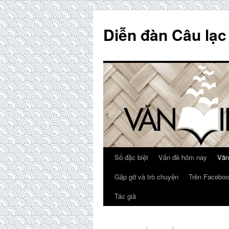
Skip
to
Diễn đàn Câu lạc
content
Số đặc biệt
Vấn đề hôm nay
Văn
Gặp gỡ và trò chuyện
Trên Faceboo
Tác giả