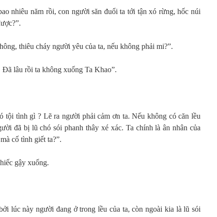
ao nhiêu năm rồi, con người săn đuổi ta tới tận xó rừng, hốc núi
được?”.
thông, thiêu cháy người yêu của ta, nếu không phải mi?”.
. Đã lâu rồi ta không xuống Ta Khao”.
ó tội tình gì ? Lẽ ra người phải cảm ơn ta. Nếu không có căn lều
gười đã bị lũ chó sói phanh thây xé xác. Ta chính là ân nhân của
mà cố tình giết ta?”.
chiếc gậy xuống.
ởi lúc này người đang ở trong lều của ta, còn ngoài kia là lũ sói