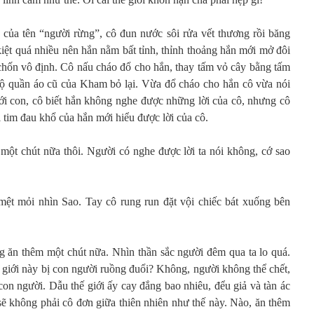
u của tên “người rừng”, cô đun nước sôi rửa vết thương rồi băng
iệt quá nhiều nên hắn nằm bất tỉnh, thỉnh thoảng hắn mới mở đôi
chốn vô định. Cô nấu cháo đổ cho hắn, thay tấm vỏ cây bằng tấm
bộ quần áo cũ của Kham bỏ lại. Vừa đổ cháo cho hắn cô vừa nói
ới con, cô biết hắn không nghe được những lời của cô, nhưng cô
ái tim đau khổ của hắn mới hiểu được lời của cô.
một chút nữa thôi. Người có nghe được lời ta nói không, cớ sao
ệt mỏi nhìn Sao. Tay cô rung run đặt vội chiếc bát xuống bên
 ăn thêm một chút nữa. Nhìn thần sắc người đêm qua ta lo quá.
ế giới này bị con người ruồng đuổi? Không, người không thể chết,
 con người. Dẫu thế giới ấy cay đắng bao nhiêu, đểu giả và tàn ác
ẽ không phải cô đơn giữa thiên nhiên như thế này. Nào, ăn thêm