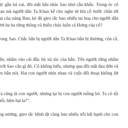
ực gần bả vai, đôi mắt hắn nhìn Sao như cầu khẩn. Trong óc cô
an mà người dân Ta Khao kể cho nghe từ khi cô bước chân tới
rai của nàng Ban, kẻ đã gieo rắc bao nhiêu tai hoạ cho người dân
ơi ba ha rừng thông và thiêu cháy luôn cả Hưng của cô?
rong Sao. Chắc hắn bị người dân Ta Khao bắn bị thương, còn cô,
ên, nhằm vào cái đầu bù xù tóc của hắn. Tên người rừng nhắm
ói với Sao câu gì đó. Cô không hiểu, nhưng qua đôi mắt đau đớn và
u hắn nói. Hai con người nhìn nhau và cuộc đối thoại không lời
 Ta cũng là con người, nhưng lại bị con người ruồng bỏ. Ta có tội
ổi, hãm hại ta?”.
ng nương, gieo rắc bệnh tật cùng bao nhiêu nỗi bất hạnh cho con