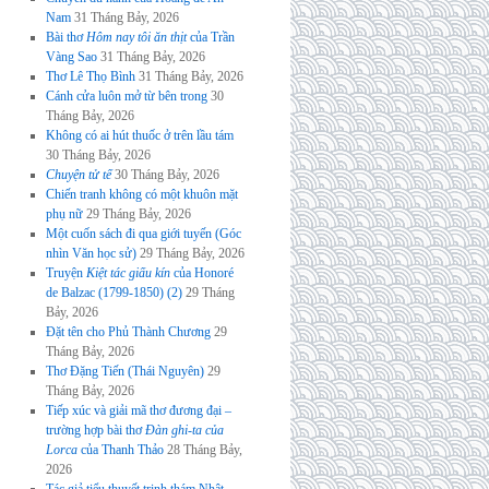
Nam
31 Tháng Bảy, 2026
Bài thơ
Hôm nay tôi ăn thịt
của Trần
Vàng Sao
31 Tháng Bảy, 2026
Thơ Lê Thọ Bình
31 Tháng Bảy, 2026
Cánh cửa luôn mở từ bên trong
30
Tháng Bảy, 2026
Không có ai hút thuốc ở trên lầu tám
30 Tháng Bảy, 2026
Chuyện tử tế
30 Tháng Bảy, 2026
Chiến tranh không có một khuôn mặt
phụ nữ
29 Tháng Bảy, 2026
Một cuốn sách đi qua giới tuyến (Góc
nhìn Văn học sử)
29 Tháng Bảy, 2026
Truyện
Kiệt tác giấu kín
của Honoré
de Balzac (1799-1850) (2)
29 Tháng
Bảy, 2026
Đặt tên cho Phủ Thành Chương
29
Tháng Bảy, 2026
Thơ Đặng Tiến (Thái Nguyên)
29
Tháng Bảy, 2026
Tiếp xúc và giải mã thơ đương đại –
trường hợp bài thơ
Đàn ghi-ta của
Lorca
của Thanh Thảo
28 Tháng Bảy,
2026