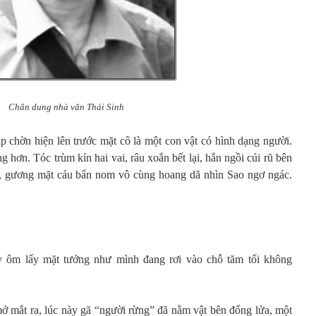
Chân dung nhà văn Thái Sinh
ập chờn hiện lên trước mặt cô là một con vật có hình dạng người.
 hơn. Tóc trùm kín hai vai, râu xoắn bết lại, hắn ngồi cúi rũ bên
, gương mặt cáu bẩn nom vô cùng hoang dã nhìn Sao ngơ ngác.
y ôm lấy mặt tưởng như mình đang rơi vào chỗ tăm tối không
ở mắt ra, lúc này gã “người rừng” đã nằm vật bên đống lửa, một