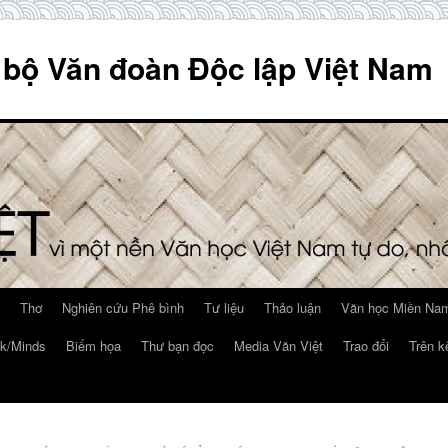
 bộ Văn đoàn Độc lập Việt Nam
Thơ
Nghiên cứu Phê bình
Tư liệu
Thảo luận
Văn học Miền Nam
k/Minds
Biếm họa
Thư bạn đọc
Media Văn Việt
Trao đổi
Trên k