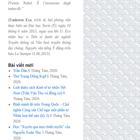
Premio Nobel. È l’invasione
degli
imbecilli.”
(
Umberto Eco
,
trích từ bài phỏng vấn
thực hiện tại Đại học Turin (Ý), ngày 10
tháng 6
năm 2015, ngay sau khi U. Eco
nhận học vị Tiến sĩ danh dự ngành
Truyền thông và
Văn hoá truyền thông
đại chúng. Nguyên văn tiếng Ý đăng trên
báo La Stampa
11.06.2015
)
Bài viết mới
Trần Dần
6 Tháng Tám, 2026
Thơ Trung Dũng Kqđ
6 Tháng Tám,
2026
Giới thiệu sách
Kinh tế tư nhân Việt
Nam
(Trần Văn Thọ và đồng sự)
6
Tháng Tám, 2026
Bình minh đỏ trên Trung Quốc – Chủ
nghĩa Cộng sản Chế ngự một phần tư
Nhân loại thế nào (kỳ 2)
6 Tháng Tám,
2026
Đọc “Xuyên qua mọi chiến tuyến” của
Nguyễn Xuân Thọ
5 Tháng Tám,
2026