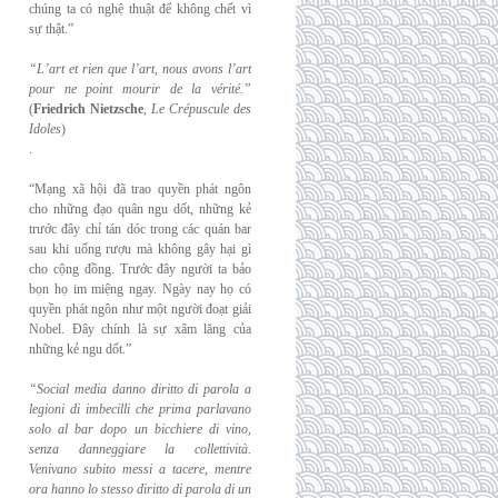
chúng ta có nghệ thuật để không chết vì
sự thật.”
“L’art et rien que l’art, nous avons l’art
pour ne point mourir de la vérité.”
(
Friedrich
Nietzsche
,
Le Crépuscule des
Idoles
)
.
“Mạng xã hội đã trao quyền phát ngôn
cho những đạo quân ngu dốt, những kẻ
trước đây chỉ tán dóc trong các quán bar
sau khi uống rượu mà không gây hại gì
cho cộng đồng. Trước đây người ta bảo
bọn họ im miệng ngay. Ngày nay họ có
quyền phát ngôn như một người đoạt giải
Nobel. Đây chính là sự xâm lăng của
những kẻ ngu dốt.”
“Social media danno diritto di parola a
legioni di imbecilli che prima parlavano
solo al
bar dopo un bicchiere di vino,
senza danneggiare la collettività.
Venivano subito messi a
tacere, mentre
ora hanno lo stesso diritto di parola di un