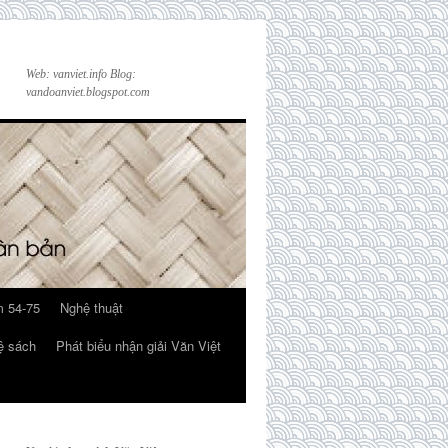
Web: vanviet.info Blog:
vandoanviet.blogspot.com
 54-75
Nghệ thuật
ệ sách
Phát biểu nhận giải Văn Việt