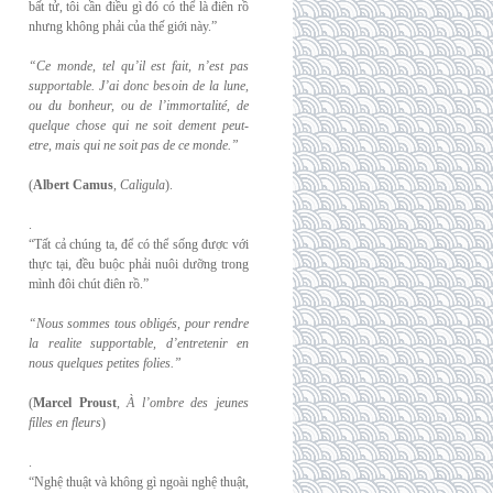
bất tử, tôi cần điều gì đó có thể là điên rồ
nhưng không phải của thế giới này.”
“Ce monde, tel qu’il est fait, n’est pas
supportable. J’ai donc besoin de la lune,
ou du
bonheur, ou de l’immortalité, de
quelque chose qui ne soit dement peut-
etre, mais qui
ne soit pas de ce monde.”
(
Albert Camus
,
Caligula
).
.
“Tất cả chúng ta, để có thể sống được với
thực tại, đều buộc phải nuôi dưỡng trong
mình đôi chút điên rồ.”
“Nous sommes tous obligés, pour rendre
la realite supportable, d’entretenir en
nous
quelques petites folies.”
(
Marcel Proust
,
À l’ombre des jeunes
filles en fleurs
)
.
“Nghệ thuật và không gì ngoài nghệ thuật,