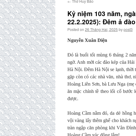
←
Thơ Huy Bảo
Kỷ niệm 103 năm, ngày
22.2.2025): Đêm ả đà
Posted on
26 Tháng Hai, 2025
by
post3
Nguyễn Xuân Diện
Đó là buổi tối mùng 6 tháng 2 nă
ngờ. Anh mời các đào kép của Hải P
Hà Nội. Đêm Hà Nội se lạnh, thời t
gặp còn có các nhà văn, nhà thơ,
Hoàng Liên Sơn, bà Lưu Nga (mẹ củ
ăn mặc chỉnh tề theo lối cổ bước l
được.
Hoàng Cầm nằm đó, da dẻ hồng hào
vội vàng lấy thêm ghế cho khách n
tràn ngập căn phòng khi Vân Đình
Hoàng Cầm xúc động lắm!