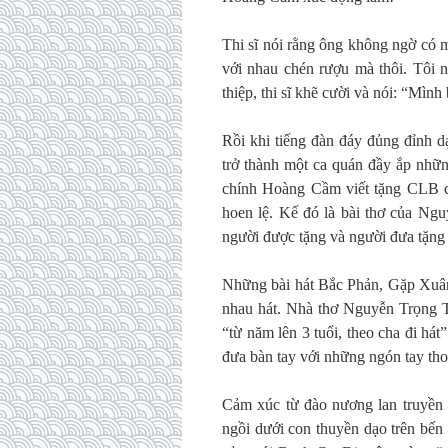
Thi sĩ nói rằng ông không ngờ có m
với nhau chén rượu mà thôi. Tôi n
thiệp, thi sĩ khẽ cười và nói: “Mình 
Rồi khi tiếng đàn đáy đủng đỉnh d
trở thành một ca quán đầy ắp nhữ
chính Hoàng Cầm viết tặng CLB ca
hoen lệ. Kế đó là bài thơ của Ng
người được tặng và người đưa tặng 
Những bài hát Bắc Phản, Gặp Xuâ
nhau hát. Nhà thơ Nguyễn Trọng T
“từ năm lên 3 tuổi, theo cha đi hát
đưa bàn tay với những ngón tay tho
Cảm xúc từ đào nương lan truyền
ngồi dưới con thuyền dạo trên b