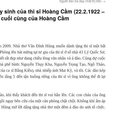
Người đàn bà đẹp nhất thị trấn
→
 sinh của thi sĩ Hoàng Cầm (22.2.1922 –
o cuối cùng của Hoàng Cầm
m 2009. Nhà thơ Vân Đình Hùng muốn dành tặng thi sĩ một bất
hòng lên hát mừng tại tư gia của thi sĩ ở số nhà 43 Lý Quốc Sư,
iết rất đẹp như đang chiều lòng văn nhân và ả đào. Cùng dự cuộc
 nhà phê bình: Nguyễn Thụy Kha, Nguyễn Trọng Tạo, Ngô Thảo,
a ca sĩ Bằng Kiều), nhà nhiếp ảnh Mai Kỳ, và tôi. Các đào kép
ên tầng 5 đến tận buồng riêng của thi sĩ vì ông không thể đi lại
, khi thấy khách đến thi sĩ vui hẳn lên. Các con cháu của ông
gồi ngay bên cửa của một căn phòng chật chội. Không khí ấm áp
 Hùng mở lời dâng tặng nhà thơ một đêm ả đào do anh tổ chức.