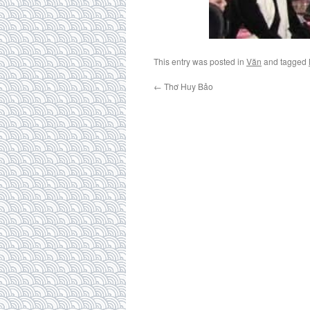
This entry was posted in
Văn
and tagged
←
Thơ Huy Bảo