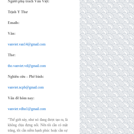
Người phụ trách Văn Việt:
Trịnh Y Thư
Emails:
Văn:
vanviet.van14@gmail.com
Thơ:
tho.vanviet.vd@gmail.com
Nghiên cứu – Phê bình:
vanviet.ncpb@gmail.com
Vấn đề hôm nay:
vanviet.vdhn1@gmail.com
“Thế giới này, như nó đang được tạo ra, là
không chịu đựng nổi. Nên tôi cần có mặt
trăng, tôi cần niềm hạnh phúc hoặc cần sự