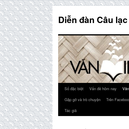
Skip
to
Diễn đàn Câu lạc
content
Số đặc biệt
Vấn đề hôm nay
Văn
Gặp gỡ và trò chuyện
Trên Faceboo
Tác giả