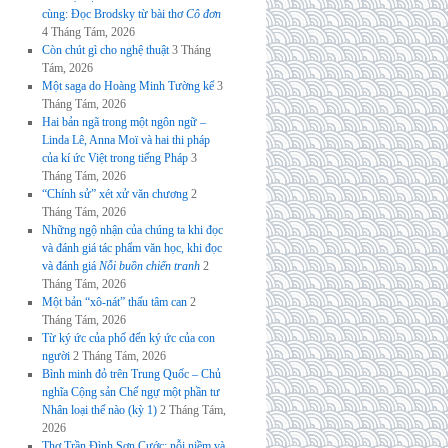
cùng: Đọc Brodsky từ bài thơ
Cô đơn
4 Tháng Tám, 2026
Còn chút gì cho nghệ thuật
3 Tháng
Tám, 2026
Một saga do Hoàng Minh Tường kể
3
Tháng Tám, 2026
Hai bản ngã trong một ngôn ngữ –
Linda Lê, Anna Moï và hai thi pháp
của kí ức Việt trong tiếng Pháp
3
Tháng Tám, 2026
“Chính sử” xét xử văn chương
2
Tháng Tám, 2026
Những ngộ nhận của chúng ta khi đọc
và đánh giá tác phẩm văn học, khi đọc
và đánh giá
Nỗi buồn chiến tranh
2
Tháng Tám, 2026
Một bản “xô-nát” thấu tâm can
2
Tháng Tám, 2026
Từ ký ức của phố đến ký ức của con
người
2 Tháng Tám, 2026
Bình minh đỏ trên Trung Quốc – Chủ
nghĩa Cộng sản Chế ngự một phần tư
Nhân loại thế nào (kỳ 1)
2 Tháng Tám,
2026
Thơ Trần Đình Sơn Cước: nỗi niềm và