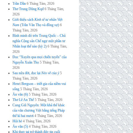
Trần Dần
6 Tháng Tám, 2026
Thơ Trung Dũng Kqđ
6 Tháng Tám,
2026
Giới thiệu sách
Kinh tế tư nhân Việt
Nam
(Trần Văn Thọ và đồng sự)
6
Tháng Tám, 2026
Bình minh đỏ trên Trung Quốc – Chủ
nghĩa Cộng sản Chế ngự một phần tư
Nhân loại thế nào (kỳ 2)
6 Tháng Tám,
2026
Đọc “Xuyên qua mọi chiến tuyến” của
Nguyễn Xuân Thọ
5 Tháng Tám,
2026
Sau nửa đời, đọc lại
Nẻo về của ý
5
Tháng Tám, 2026
Henri Bergson – triết gia của niềm vui
sống
5 Tháng Tám, 2026
Án văn (6)
5 Tháng Tám, 2026
Thơ Lê An Thế
5 Tháng Tám, 2026
Cung Giũ Nguyên: Một khả thể khác
của văn chương Việt bằng tiếng Pháp
thế kỉ hai mươi
4 Tháng Tám, 2026
Hội hè
4 Tháng Tám, 2026
Án văn (5)
4 Tháng Tám, 2026
Khi thực tại trở thành đức tin cuối