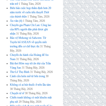
trăn trở
1 Tháng Tám, 2026
Biên bản cuộc họp thẩm định hơn 20
năm trước về cuốn tiểu thuyết
Thời
của thánh thần
1 Tháng Tám, 2026
Án văn (4)
1 Tháng Tám, 2026
Chuyên gia Phạm Chi Lan: Công lao
của 80% người dân phải được ghi
nhận
31 Tháng Bảy, 2026
Bảo vệ Mekong và Salween: Từ
Tuyên bố ASEAN về quyền môi
trường đến cơ chế thực thi
31 Tháng
Bảy, 2026
Chuyến du hành của Hoàng đế An
Nam
31 Tháng Bảy, 2026
Bài thơ
Hôm nay tôi ăn thịt
của Trần
Vàng Sao
31 Tháng Bảy, 2026
Thơ Lê Thọ Bình
31 Tháng Bảy, 2026
Cánh cửa luôn mở từ bên trong
30
Tháng Bảy, 2026
Không có ai hút thuốc ở trên lầu tám
30 Tháng Bảy, 2026
Chuyện tử tế
30 Tháng Bảy, 2026
Chiến tranh không có một khuôn mặt
phụ nữ
29 Tháng Bảy, 2026