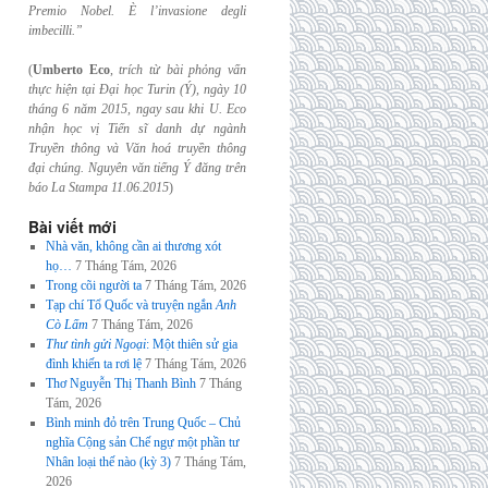
Premio Nobel. È l’invasione
degli
imbecilli.”
(
Umberto Eco
,
trích từ bài phỏng vấn
thực hiện tại Đại học Turin (Ý), ngày 10
tháng 6
năm 2015, ngay sau khi U. Eco
nhận học vị Tiến sĩ danh dự ngành
Truyền thông và
Văn hoá truyền thông
đại chúng. Nguyên văn tiếng Ý đăng trên
báo La Stampa
11.06.2015
)
Bài viết mới
Nhà văn, không cần ai thương xót
họ…
7 Tháng Tám, 2026
Trong cõi người ta
7 Tháng Tám, 2026
Tạp chí Tổ Quốc và truyện ngắn
Anh
Cò Lấm
7 Tháng Tám, 2026
Thư tình gửi Ngoại
: Một thiên sử gia
đình khiến ta rơi lệ
7 Tháng Tám, 2026
Thơ Nguyễn Thị Thanh Bình
7 Tháng
Tám, 2026
Bình minh đỏ trên Trung Quốc – Chủ
nghĩa Cộng sản Chế ngự một phần tư
Nhân loại thế nào (kỳ 3)
7 Tháng Tám,
2026