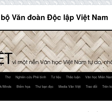
 bộ Văn đoàn Độc lập Việt Nam
Thơ
Nghiên cứu Phê bình
Tư liệu
Thảo luận
Văn học Miền Nam
k/Minds
Biếm họa
Thư bạn đọc
Media Văn Việt
Trao đổi
Trên k