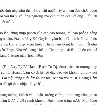
ột sinh nhật như thế này, vì chỉ nghĩ mấy anh em đến chơi, uống
ói với thi sĩ về lòng ngưỡng mộ của mình đối với ông. Rất lịch
biết mà!”.
ạo lên, cùng nhịp phách của các đào nương, thì căn phòng bỗng
ng tri âm. Đào nương Đỗ Quyên ngâm bài “Ca trù hoài cảm” do
 trù Hải Phòng xuân trước. Thi sĩ cảm động lắm, đôi mắt như
uyễn Thụy Kha viết tặng Hoàng Cầm được cất lên, khiến cho cả
lặng đi trong niềm hoài niệm.
n (Tản Đà), Tỳ Bà Hành (Bạch Cư Dị) được các đào nương thay
ạo hỏi Hoàng Cầm có đi hát cô đầu bao giờ không, thì ông nói
”. Lại một tràng cười ấm áp lan tỏa, sẻ chia với thi sĩ. Hoàng Cầm
n dài gõ theo nhịp trống chầu.
 sang những khách văn nhân, tưởng chừng như đang cùng nhau
ến Tầm Dương giữa canh khuya mênh mông trăng nước. Mối đồng