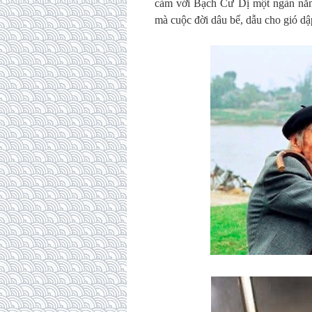
cảm với Bạch Cư Dị một ngàn năm
mà cuộc đời dâu bể, dẫu cho gió dậ