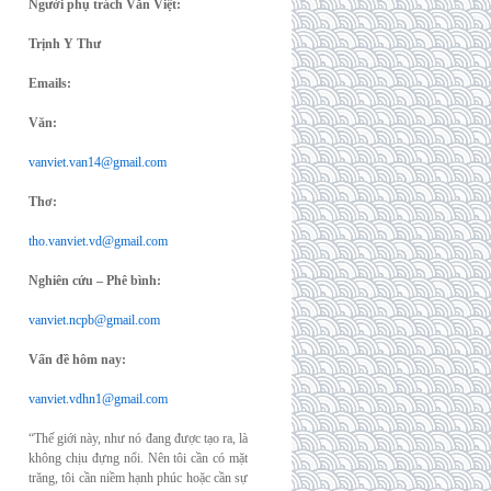
Người phụ trách Văn Việt:
Trịnh Y Thư
Emails:
Văn:
vanviet.van14@gmail.com
Thơ:
tho.vanviet.vd@gmail.com
Nghiên cứu – Phê bình:
vanviet.ncpb@gmail.com
Vấn đề hôm nay:
vanviet.vdhn1@gmail.com
“Thế giới này, như nó đang được tạo ra, là
không chịu đựng nổi. Nên tôi cần có mặt
trăng, tôi cần niềm hạnh phúc hoặc cần sự