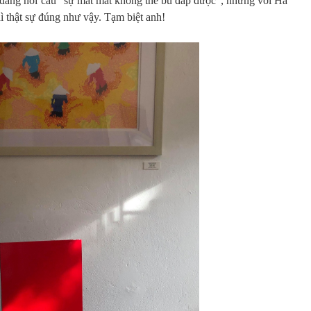
ễ dàng nói câu “sự mất mát không thể bù đắp được”, nhưng với Hà
ì thật sự đúng như vậy. Tạm biệt anh!