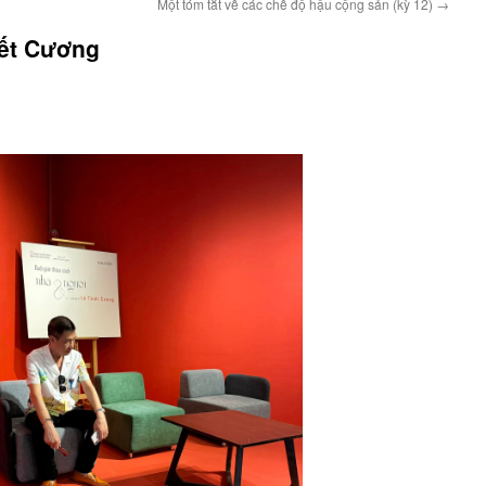
Một tóm tắt về các chế độ hậu cộng sản (kỳ 12)
→
iết Cương