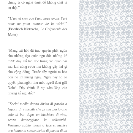
chúng ta có nghệ thuật để không chết vì
sự thật.”
“L’art et rien que l’art, nous avons l’art
pour ne point mourir de la vérité.”
(
Friedrich
Nietzsche
,
Le Crépuscule des
Idoles
)
.
“Mạng xã hội đã trao quyền phát ngôn
cho những đạo quân ngu dốt, những kẻ
trước đây chỉ tán dóc trong các quán bar
sau khi uống rượu mà không gây hại gì
cho cộng đồng. Trước đây người ta bảo
bọn họ im miệng ngay. Ngày nay họ có
quyền phát ngôn như một người đoạt giải
Nobel. Đây chính là sự xâm lăng của
những kẻ ngu dốt.”
“Social media danno diritto di parola a
legioni di imbecilli che prima parlavano
solo al
bar dopo un bicchiere di vino,
senza danneggiare la collettività.
Venivano subito messi a
tacere, mentre
ora hanno lo stesso diritto di parola di un