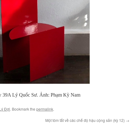
ry 39A Lý Quốc Sư. Ảnh: Phạm Kỳ Nam
Lý Đợi
. Bookmark the
permalink
.
Một tóm tắt về các chế độ hậu cộng sản (kỳ 12)
→