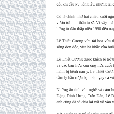
đôi khi cầu kỳ, lộng lẫy, nhưng lại
Có lẽ chính nhờ hai chiều xuôi ngư
vươn tới tinh thần tu sĩ. Vì vậy m
hứng từ đầu thập niên 1990 đến nay
Lê Thiết Cương vừa tài hoa vừa t
sống đơn độc, vừa hà khắc vừa b
Lê Thiết Cương được khích lệ trở 
và các bạn hữu của ông nửa cuối t
mình bị bệnh nan y, Lê Thiết Cươn
cầm ly hầu rượu bạn bè, ngay cả vớ
Những ân tình văn nghệ và cảm h
Đặng Đình Hưng, Trần Dần, Lê Đ
anh cũng đã sẻ chia lại với vô vàn 