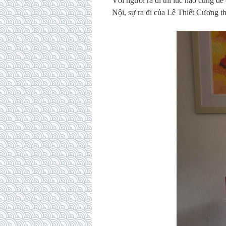
Với người ra đi thì lúc nào cũng d
Nội, sự ra đi của Lê Thiết Cương th