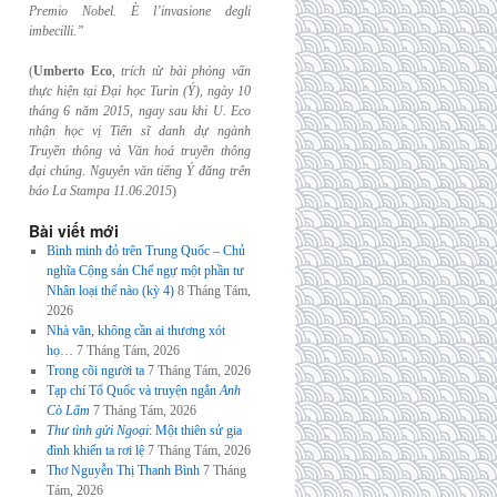
Premio Nobel. È l’invasione
degli
imbecilli.”
(
Umberto Eco
,
trích từ bài phỏng vấn
thực hiện tại Đại học Turin (Ý), ngày 10
tháng 6
năm 2015, ngay sau khi U. Eco
nhận học vị Tiến sĩ danh dự ngành
Truyền thông và
Văn hoá truyền thông
đại chúng. Nguyên văn tiếng Ý đăng trên
báo La Stampa
11.06.2015
)
Bài viết mới
Bình minh đỏ trên Trung Quốc – Chủ
nghĩa Cộng sản Chế ngự một phần tư
Nhân loại thế nào (kỳ 4)
8 Tháng Tám,
2026
Nhà văn, không cần ai thương xót
họ…
7 Tháng Tám, 2026
Trong cõi người ta
7 Tháng Tám, 2026
Tạp chí Tổ Quốc và truyện ngắn
Anh
Cò Lấm
7 Tháng Tám, 2026
Thư tình gửi Ngoại
: Một thiên sử gia
đình khiến ta rơi lệ
7 Tháng Tám, 2026
Thơ Nguyễn Thị Thanh Bình
7 Tháng
Tám, 2026