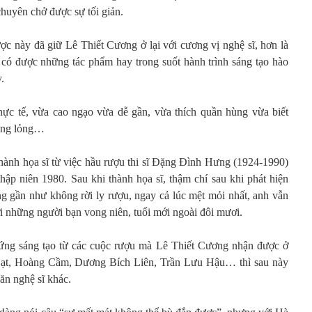
 chuyên chở được sự tối giản.
ợc này đã giữ Lê Thiết Cương ở lại với cương vị nghệ sĩ, hơn là
à có được những tác phẩm hay trong suốt hành trình sáng tạo hào
.
hực tế, vừa cao ngạo vừa dễ gần, vừa thích quần hùng vừa biết
uông lỏng…
thành họa sĩ từ việc hầu rượu thi sĩ Đặng Đình Hưng (1924-1990)
hập niên 1980. Sau khi thành họa sĩ, thậm chí sau khi phát hiện
g gần như không rời ly rượu, ngay cả lúc mệt mỏi nhất, anh vẫn
i những người bạn vong niên, tuổi mới ngoài đôi mươi.
ứng sáng tạo từ các cuộc rượu mà Lê Thiết Cương nhận được ở
ạt, Hoàng Cầm, Dương Bích Liên, Trần Lưu Hậu… thì sau này
văn nghệ sĩ khác.