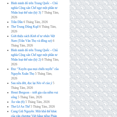
Bình minh đỏ trên Trung Quốc – Chủ
nghĩa Cộng sản Chế ngự một phần tư
Nhân loại thế nào (kỳ 3)
7 Tháng Tám,
2026
Trần Dần
6 Tháng Tám, 2026
Thơ Trung Dũng Kqđ
6 Tháng Tám,
2026
Giới thiệu sách
Kinh tế tư nhân Việt
Nam
(Trần Văn Thọ và đồng sự)
6
Tháng Tám, 2026
Bình minh đỏ trên Trung Quốc – Chủ
nghĩa Cộng sản Chế ngự một phần tư
Nhân loại thế nào (kỳ 2)
6 Tháng Tám,
2026
Đọc “Xuyên qua mọi chiến tuyến” của
Nguyễn Xuân Thọ
5 Tháng Tám,
2026
Sau nửa đời, đọc lại
Nẻo về của ý
5
Tháng Tám, 2026
Henri Bergson – triết gia của niềm vui
sống
5 Tháng Tám, 2026
Án văn (6)
5 Tháng Tám, 2026
Thơ Lê An Thế
5 Tháng Tám, 2026
Cung Giũ Nguyên: Một khả thể khác
của văn chương Việt bằng tiếng Pháp