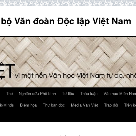
 bộ Văn đoàn Độc lập Việt Nam
Thơ
Nghiên cứu Phê bình
Tư liệu
Thảo luận
Văn học Miền Nam
k/Minds
Biếm họa
Thư bạn đọc
Media Văn Việt
Trao đổi
Trên k