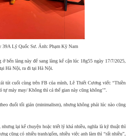
ry 39A Lý Quốc Sư. Ảnh: Phạm Kỳ Nam
 ở bến làng này để sang làng kế cận lúc 18g55 ngày 17/7/2025,
ại Hà Nội, ra đi tại Hà Nội.
ái tút cuối cùng trên FB của mình, Lê Thiết Cương viết: “Thiền
ó tự mảy may/ Không thì cả thế gian này cũng không’”.
heo đuổi tối giản (minimalism), nhưng không phải lúc nào cũng
 nhưng lại kể chuyện hoặc triết lý khá nhiều, nghĩa là kỹ thuật thì
hưng cũng có nhiều tranh/gốm, nhiều việc anh làm thì “rất nhiều”,