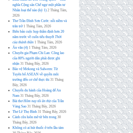
nghĩa Cộng sản Chế ngự một phần tư
Nhân loại thế nào (kỳ 1)
2 Tháng Tám,
2026
Thơ Trần Đình Sơn Cước: nỗi niềm và
trăn trở
1 Tháng Tám, 2026
Biên bản cuộc họp thẩm định hơn 20
năm trước về cuốn tiểu thuyết
Thời
của thánh thần
1 Tháng Tám, 2026
Án văn (4)
1 Tháng Tám, 2026
Chuyên gia Phạm Chi Lan: Công lao
của 80% người dân phải được ghi
nhận
31 Tháng Bảy, 2026
Bảo vệ Mekong và Salween: Từ
Tuyên bố ASEAN về quyền môi
trường đến cơ chế thực thi
31 Tháng
Bảy, 2026
Chuyến du hành của Hoàng đế An
Nam
31 Tháng Bảy, 2026
Bài thơ
Hôm nay tôi ăn thịt
của Trần
Vàng Sao
31 Tháng Bảy, 2026
Thơ Lê Thọ Bình
31 Tháng Bảy, 2026
Cánh cửa luôn mở từ bên trong
30
Tháng Bảy, 2026
Không có ai hút thuốc ở trên lầu tám