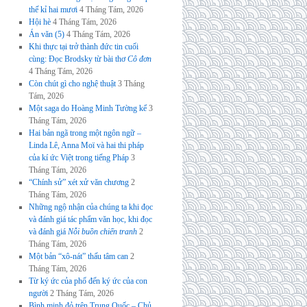
thế kỉ hai mươi
4 Tháng Tám, 2026
Hội hè
4 Tháng Tám, 2026
Án văn (5)
4 Tháng Tám, 2026
Khi thực tại trở thành đức tin cuối
cùng: Đọc Brodsky từ bài thơ
Cô đơn
4 Tháng Tám, 2026
Còn chút gì cho nghệ thuật
3 Tháng
Tám, 2026
Một saga do Hoàng Minh Tường kể
3
Tháng Tám, 2026
Hai bản ngã trong một ngôn ngữ –
Linda Lê, Anna Moï và hai thi pháp
của kí ức Việt trong tiếng Pháp
3
Tháng Tám, 2026
“Chính sử” xét xử văn chương
2
Tháng Tám, 2026
Những ngộ nhận của chúng ta khi đọc
và đánh giá tác phẩm văn học, khi đọc
và đánh giá
Nỗi buồn chiến tranh
2
Tháng Tám, 2026
Một bản “xô-nát” thấu tâm can
2
Tháng Tám, 2026
Từ ký ức của phố đến ký ức của con
người
2 Tháng Tám, 2026
Bình minh đỏ trên Trung Quốc – Chủ