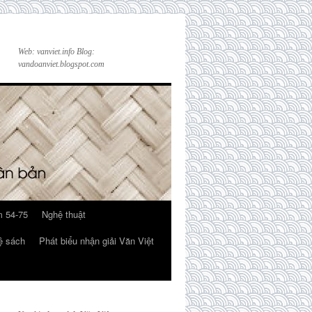
Web: vanviet.info Blog:
vandoanviet.blogspot.com
 54-75
Nghệ thuật
ệ sách
Phát biểu nhận giải Văn Việt