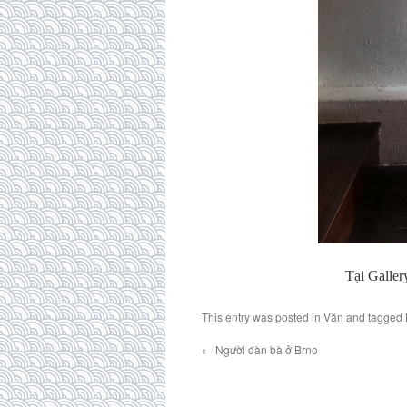
Tại Galle
This entry was posted in
Văn
and tagged
←
Người đàn bà ở Brno