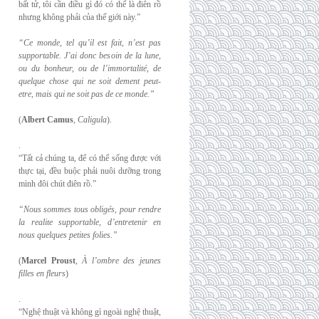
bất tử, tôi cần điều gì đó có thể là điên rồ
nhưng không phải của thế giới này.”
“Ce monde, tel qu’il est fait, n’est pas
supportable. J’ai donc besoin de la lune,
ou du
bonheur, ou de l’immortalité, de
quelque chose qui ne soit dement peut-
etre, mais qui
ne soit pas de ce monde.”
(
Albert Camus
,
Caligula
).
.
“Tất cả chúng ta, để có thể sống được với
thực tại, đều buộc phải nuôi dưỡng trong
mình đôi chút điên rồ.”
“Nous sommes tous obligés, pour rendre
la realite supportable, d’entretenir en
nous
quelques petites folies.”
(
Marcel Proust
,
À l’ombre des jeunes
filles en fleurs
)
.
“Nghệ thuật và không gì ngoài nghệ thuật,