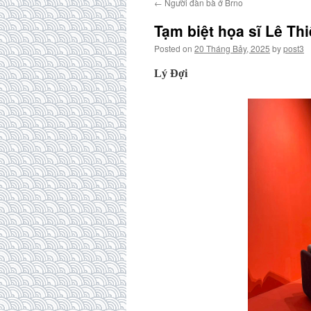
←
Người đàn bà ở Brno
Tạm biệt họa sĩ Lê Th
Posted on
20 Tháng Bảy, 2025
by
post3
Lý Đợi