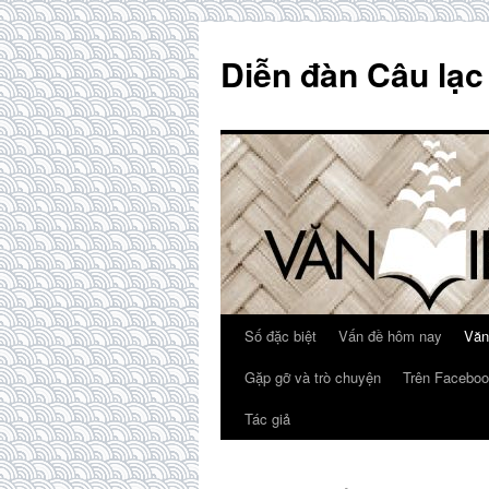
Skip
to
Diễn đàn Câu lạc
content
Số đặc biệt
Vấn đề hôm nay
Văn
Gặp gỡ và trò chuyện
Trên Faceboo
Tác giả