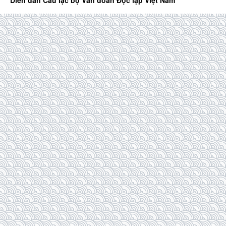
Diễn đàn Câu lạc bộ Văn đoàn Độc lập Việt Nam