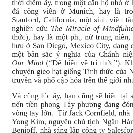
thời điểm ấy, trong một căn hộ nhỏ ở 
đá công viên ở Munich, hay là tro
Stanford, California, một sinh viên 
nghiên cứu
The Miracle of Mindfuln
thức), hay là một phụ nữ trung niên,
hưu ở San Diego, Mexico City, đang 
một bản sắc ý nghĩa của Chánh ni
Our Mind
(“Để hiểu về tri thức”). Kh
chuyện gieo hạt giống Tỉnh thức của 
truyền và phổ cập hóa trên thế giới nh
Và cũng lúc ấy, bạn cũng sẽ hiểu tại 
tiến tiền phong Tây phương đang đó
vòng tay lớn. Từ Jack Cornfield, nhà 
Yong Kim, nguyên chủ tịch Ngân Hàn
Benioff, nhà sáng lập công ty Salesf