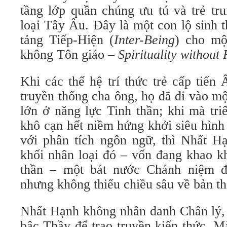
tầng lớp quần chúng ưu tú và trẻ tr
loại Tây Âu. Đây là một con lộ sinh t
tảng Tiếp-Hiện (
Inter-Being
) cho mộ
không Tôn giáo –
Spirituality without 
Khi các thế hệ trí thức trẻ cấp tiến
truyền thống cha ông, họ đã đi vào m
lớn ở năng lực Tinh thần; khi mà tr
khô cạn hết niềm hứng khởi siêu hình
với phân tích ngôn ngữ, thì Nhất 
khối nhân loại đó – vốn đang khao k
thần – một bát nước Chánh niệm đ
nhưng không thiếu chiều sâu về bản th
Nhất Hạnh không nhân danh Chân lý, 
bậc Thầy để trao truyền kiến thức. M