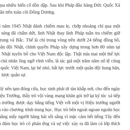
i qua nhiều biến cố dồn dập. Sau khi Pháp đầu hàng Đức Quốc Xã
quân trên toàn cõi Đông Dương.
3 năm 1945 Nhật đánh chiếm mau lẹ, chớp nhoáng chỉ qua một
súng đã chấm dứt, lính Nhật thay lính Pháp tuần tra chiếm giữ
ung và Bắc. Thế là chỉ trong vòng trên dưới 24 tiếng đồng hồ,
quân đội Nhật, chính quyền Pháp xây dựng trong hơn 80 năm tại
 Nhật tuyên bố cho Việt Nam độc lập. Thật mỉa mai một thế lực
 chủ nhân ông ngỡ vĩnh viễn, là tác giả một trăm năm nô lệ cũng
 quốc Việt Nam, lại bé nhỏ, bất lực trước một quân đội hung hãn,
h lược quân sự.
ý nên tạm đóng cửa, học sinh phải di tản khắp nơi, cho đến ngày
 Trưởng, thầy trò vội vàng mang khăn gói trở lại ký túc xá tiếp
n trường được dạy bằng tiếng Việt với một vị Hiệu trưởng người
m vào chương trình trung học. Học trò bên ngoài ngoan ngoãn học
chẳng mấy người hăng hái sốt sắng vì mặc cảm hết tiếng Tây đến
n đám học trò có phản ứng và sự việc xảy ra đã làm cả lớp thích