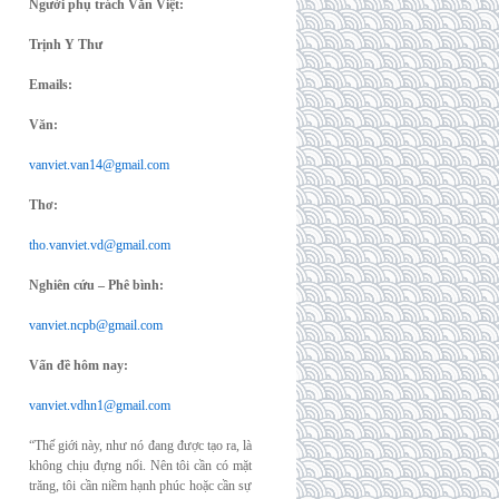
Người phụ trách Văn Việt:
Trịnh Y Thư
Emails:
Văn:
vanviet.van14@gmail.com
Thơ:
tho.vanviet.vd@gmail.com
Nghiên cứu – Phê bình:
vanviet.ncpb@gmail.com
Vấn đề hôm nay:
vanviet.vdhn1@gmail.com
“Thế giới này, như nó đang được tạo ra, là
không chịu đựng nổi. Nên tôi cần có mặt
trăng, tôi cần niềm hạnh phúc hoặc cần sự