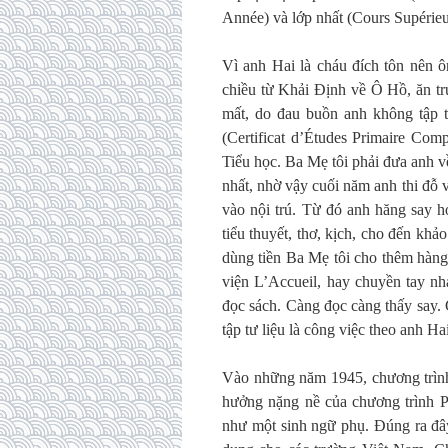
Année) và lớp nhất (Cours Supérieu
Vì anh Hai là cháu đích tôn nên 
chiều từ Khải Định về Ô Hồ, ăn trư
mất, do đau buồn anh không tập t
(Certificat d’Études Primaire Com
Tiểu học. Ba Mẹ tôi phải đưa anh v
nhất, nhờ vậy cuối năm anh thi đỗ 
vào nội trú. Từ đó anh hăng say h
tiểu thuyết, thơ, kịch, cho đến khảo
dùng tiền Ba Mẹ tôi cho thêm hàng
viện L’Accueil, hay chuyền tay n
đọc sách. Càng đọc càng thấy say. 
tập tư liệu là công việc theo anh Ha
Vào những năm 1945, chương trình
hưởng nặng nề của chương trình P
như một sinh ngữ phụ. Đúng ra đây