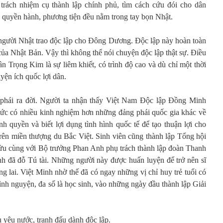
trách nhiệm cụ thành lập chính phủ, tìm cách cứu đói cho dân
ả quyền hành, phương tiện đều nằm trong tay bọn Nhật.
người Nhật trao độc lập cho Đông Dương. Độc lập này hoàn toàn
 của Nhật Bản. Vậy thì không thể nói chuyện độc lập thật sự. Điều
ần Trọng Kim là sự liêm khiết, có trình độ cao và dù chỉ một thời
yện ích quốc lợi dân.
 phái ra đời. Người ta nhận thấy Việt Nam Độc lập Đồng Minh
 chức có nhiều kinh nghiệm hơn những đảng phái quốc gia khác về
h quyền và biết lợi dụng tình hình quốc tế để tạo thuận lợi cho
rên miền thượng du Bắc Việt. Sinh viên cũng thành lập Tổng hội
u cùng với Bộ trưởng Phan Anh phụ trách thành lập đoàn Thanh
h đã đỗ Tú tài. Những người này được huấn luyện để trở nên sĩ
 lai. Việt Minh nhờ thế đã có ngay những vị chỉ huy trẻ tuổi có
tình nguyện, đa số là học sinh, vào những ngày đầu thành lập Giải
 yêu nước, tranh đấu dành độc lập.