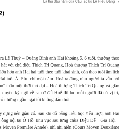
Lá thư đầu năm của Câu lạc bộ Lê Hiếu Đằng
→
2)
 ra Lệ Thuỷ – Quảng Bình anh Hai khoảng 5, 6 tuổi, thường theo
 hát với chú điệu Thích Trí Quang, Hoà thượng Thích Trí Quang
ớn hơn anh Hai hai tuổi theo tuổi khai sinh, còn theo tuổi âm lịch
 Hai tuổi Ất Sửu chỉ một năm. Hoá ra đúng như người ta vẫn nói
“bạn” thân một thời thơ dại – Hoà thượng Thích Trí Quang và giáo
 duyên kỳ ngộ về sau ở đất Huế đô lúc mỗi người đã có vị trí,
 có những ngần ngại tôi không dám hỏi.
ây dựng nên giàu có. Sau khi đỗ bằng Tiểu học Yếu lược, anh Hai
 ông nội tại Ô Hồ, khu vực sau lưng chùa Diệu Đế – Gia Hội –
ours Moyen Première Année), nhì nhị niên (Cours Moyen Deuxième