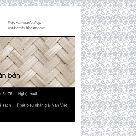
Web: vanviet.info Blog:
vandoanviet.blogspot.com
 54-75
Nghệ thuật
ệ sách
Phát biểu nhận giải Văn Việt