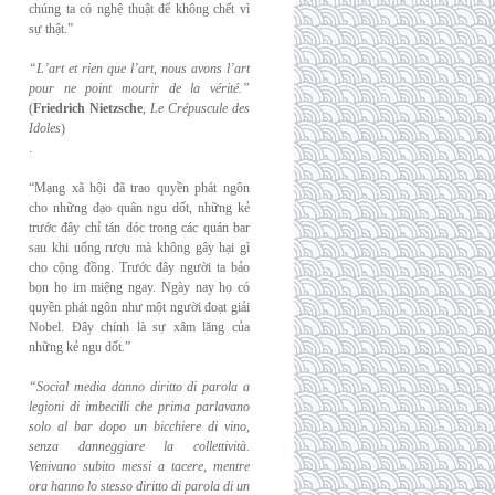
chúng ta có nghệ thuật để không chết vì
sự thật.”
“L’art et rien que l’art, nous avons l’art
pour ne point mourir de la vérité.”
(
Friedrich
Nietzsche
,
Le Crépuscule des
Idoles
)
.
“Mạng xã hội đã trao quyền phát ngôn
cho những đạo quân ngu dốt, những kẻ
trước đây chỉ tán dóc trong các quán bar
sau khi uống rượu mà không gây hại gì
cho cộng đồng. Trước đây người ta bảo
bọn họ im miệng ngay. Ngày nay họ có
quyền phát ngôn như một người đoạt giải
Nobel. Đây chính là sự xâm lăng của
những kẻ ngu dốt.”
“Social media danno diritto di parola a
legioni di imbecilli che prima parlavano
solo al
bar dopo un bicchiere di vino,
senza danneggiare la collettività.
Venivano subito messi a
tacere, mentre
ora hanno lo stesso diritto di parola di un