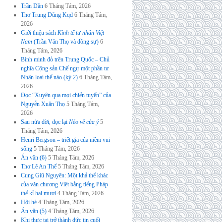
Trần Dần
6 Tháng Tám, 2026
Thơ Trung Dũng Kqđ
6 Tháng Tám,
2026
Giới thiệu sách
Kinh tế tư nhân Việt
Nam
(Trần Văn Thọ và đồng sự)
6
Tháng Tám, 2026
Bình minh đỏ trên Trung Quốc – Chủ
nghĩa Cộng sản Chế ngự một phần tư
Nhân loại thế nào (kỳ 2)
6 Tháng Tám,
2026
Đọc “Xuyên qua mọi chiến tuyến” của
Nguyễn Xuân Thọ
5 Tháng Tám,
2026
Sau nửa đời, đọc lại
Nẻo về của ý
5
Tháng Tám, 2026
Henri Bergson – triết gia của niềm vui
sống
5 Tháng Tám, 2026
Án văn (6)
5 Tháng Tám, 2026
Thơ Lê An Thế
5 Tháng Tám, 2026
Cung Giũ Nguyên: Một khả thể khác
của văn chương Việt bằng tiếng Pháp
thế kỉ hai mươi
4 Tháng Tám, 2026
Hội hè
4 Tháng Tám, 2026
Án văn (5)
4 Tháng Tám, 2026
Khi thực tại trở thành đức tin cuối