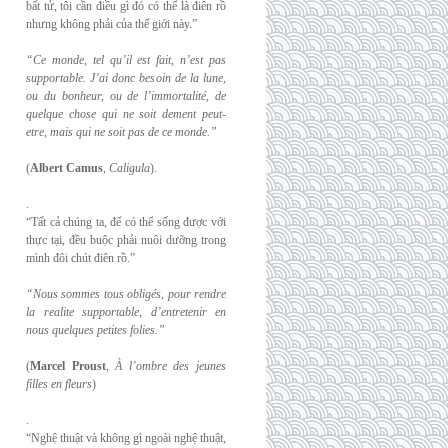
bất tử, tôi cần điều gì đó có thể là điên rồ
nhưng không phải của thế giới này.”
“Ce monde, tel qu’il est fait, n’est pas
supportable. J’ai donc besoin de la lune,
ou du
bonheur, ou de l’immortalité, de
quelque chose qui ne soit dement peut-
etre, mais qui
ne soit pas de ce monde.”
(
Albert Camus
,
Caligula
).
.
“Tất cả chúng ta, để có thể sống được với
thực tại, đều buộc phải nuôi dưỡng trong
mình đôi chút điên rồ.”
“Nous sommes tous obligés, pour rendre
la realite supportable, d’entretenir en
nous
quelques petites folies.”
(
Marcel Proust
,
À l’ombre des jeunes
filles en fleurs
)
.
“Nghệ thuật và không gì ngoài nghệ thuật,