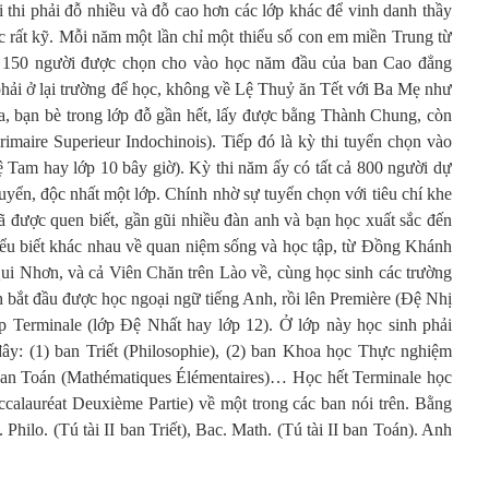
 thi phải đỗ nhiều và đỗ cao hơn các lớp khác để vinh danh thầy
c rất kỹ. Mỗi năm một lần chỉ một thiểu số con em miền Trung từ
 150 người được chọn cho vào học năm đầu của ban Cao đẳng
phải ở lại trường để học, không về Lệ Thuỷ ăn Tết với Ba Mẹ như
, bạn bè trong lớp đỗ gần hết, lấy được bằng Thành Chung, còn
imaire Superieur Indochinois). Tiếp đó là kỳ thi tuyển chọn vào
 Tam hay lớp 10 bây giờ). Kỳ thi năm ấy có tất cả 800 người dự
 tuyển, độc nhất một lớp. Chính nhờ sự tuyển chọn với tiêu chí khe
ã được quen biết, gần gũi nhiều đàn anh và bạn học xuất sắc đến
hiểu biết khác nhau về quan niệm sống và học tập, từ Đồng Khánh
ui Nhơn, và cả Viên Chăn trên Lào về, cùng học sinh các trường
h bắt đầu được học ngoại ngữ tiếng Anh, rồi lên Première (Đệ Nhị
lớp Terminale (lớp Đệ Nhất hay lớp 12). Ở lớp này học sinh phải
ây: (1) ban Triết (Philosophie), (2) ban Khoa học Thực nghiệm
 ban Toán (Mathématiques Élémentaires)… Học hết Terminale học
Baccalauréat Deuxième Partie) về một trong các ban nói trên. Bằng
. Philo. (Tú tài II ban Triết), Bac. Math. (Tú tài II ban Toán). Anh