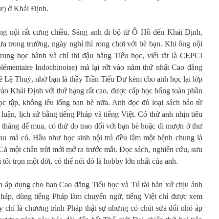
r) ở Khải Định.
ông nội rất cưng chiều. Sáng anh đi bộ từ Ô Hồ đến Khải Định,
a trong trường, ngày nghỉ thì rong chơi với bè bạn. Khi ông nội
rung học hành và chỉ thi đậu bằng Tiểu học, viết tắt là CEPCI
plémentaire Indochinoise) mà lại rớt vào năm thứ nhất Cao đẳng
ề Lệ Thuỷ, nhờ bạn là thầy Trần Tiếu Dư kèm cho anh học lại lớp
vào Khải Định với thứ hạng rất cao, được cấp học bổng toàn phần
ọc tập, không lêu lổng bạn bè nữa. Anh đọc đủ loại sách báo từ
 luận, lịch sử bằng tiếng Pháp và tiếng Việt. Có thứ anh nhịn tiêu
 tháng để mua, có thứ do trao đổi với bạn bè hoặc đi mượn ở thư
hau mà có. Hầu như học sinh nội trú đều lâm một bệnh chung là
Cả một chân trời mới mở ra trước mắt. Đọc sách, nghiên cứu, sưu
i tôi trọn một đời, có thể nói đó là hobby lớn nhất của anh.
 áp dụng cho ban Cao đẳng Tiểu học và Tú tài bản xứ chịu ảnh
háp, dùng tiếng Pháp làm chuyển ngữ, tiếng Việt chỉ được xem
 chỉ là chương trình Pháp thật sự nhưng có chút sửa đổi nhỏ áp