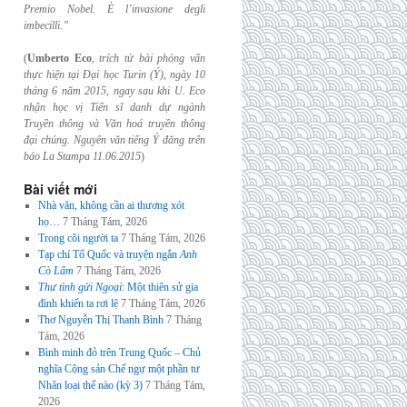
Premio Nobel. È l’invasione
degli
imbecilli.”
(
Umberto Eco
,
trích từ bài phỏng vấn
thực hiện tại Đại học Turin (Ý), ngày 10
tháng 6
năm 2015, ngay sau khi U. Eco
nhận học vị Tiến sĩ danh dự ngành
Truyền thông và
Văn hoá truyền thông
đại chúng. Nguyên văn tiếng Ý đăng trên
báo La Stampa
11.06.2015
)
Bài viết mới
Nhà văn, không cần ai thương xót
họ…
7 Tháng Tám, 2026
Trong cõi người ta
7 Tháng Tám, 2026
Tạp chí Tổ Quốc và truyện ngắn
Anh
Cò Lấm
7 Tháng Tám, 2026
Thư tình gửi Ngoại
: Một thiên sử gia
đình khiến ta rơi lệ
7 Tháng Tám, 2026
Thơ Nguyễn Thị Thanh Bình
7 Tháng
Tám, 2026
Bình minh đỏ trên Trung Quốc – Chủ
nghĩa Cộng sản Chế ngự một phần tư
Nhân loại thế nào (kỳ 3)
7 Tháng Tám,
2026