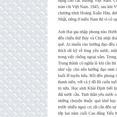
dụng cho các trường Việt Nam. Chư
toàn cõi Việt Nam. 1945, sau khi V
chương trình Hoàng Xuân Hãn, được
Nhật, riêng ở miền Nam thì vì có sự
Anh Hai gia nhập phong trào Hướ
đến chiều thứ Bảy và Chủ nhật đoà
quê. Ai muốn vào hướng đạo đều qu
thích rất kỹ về lòng yêu nước, m
trong việc chống ngoại xâm. Trong 
Trung thành có nghĩa là khi cần thì
như vậy cho nên hướng đạo sinh t
buổi lễ tuyên hứa. Rồi đến phong t
thanh niên, với cả ý đồ lôi cuốn tu
trị nữa. Học sinh Khải Định biết l
đất nước cần. Tinh thần yêu nước cò
những chuyện thuộc quá khứ hay đ
trước nhiều nguy cơ, rất cần đến s
lớp hai năm cuối Cao đẳng Tiểu h