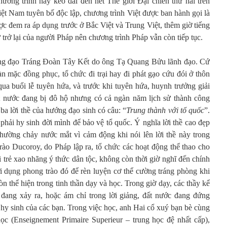
ơng trình này kéo dài đến hết Thế giới Đại chiến thứ hai trên
iệt Nam tuyên bố độc lập, chương trình Việt được ban hành gọi là
 đem ra áp dụng trước ở Bắc Việt và Trung Việt, thêm giờ tiếng
 trở lại của người Pháp nên chương trình Pháp vẫn còn tiếp tục.
ng đạo Tráng Đoàn Tây Kết do ông Tạ Quang Bửu lãnh đạo. Cứ
n mặc đồng phục, tổ chức đi trại hay đi phát gạo cứu đói ở thôn
a buổi lễ tuyên hứa, và trước khi tuyên hứa, huynh trưởng giải
ột nước đang bị đô hộ nhưng có cả ngàn năm lịch sử thành công
ba lời thề của hướng đạo sinh có câu: “
Trung thành với tổ quốc
”.
 phải hy sinh đời mình để bảo vệ tổ quốc. Ý nghĩa lời thề cao đẹp
hường chảy nước mắt vì cảm động khi nói lên lời thề này trong
rào Ducoroy, do Pháp lập ra, tổ chức các hoạt động thể thao cho
ổi trẻ xao nhãng ý thức dân tộc, không còn thời giờ nghĩ đến chính
ợi dụng phong trào đó để rèn luyện cơ thể cường tráng phòng khi
n thể hiện trong tinh thần dạy và học. Trong giờ dạy, các thầy kể
ang xảy ra, hoặc ám chỉ trong lời giảng, đất nước đang đứng
ự hy sinh của các bạn. Trong việc học, anh Hai cổ xuý bạn bè cùng
ọc (Enseignement Primaire Superieur – trung học đệ nhất cấp),