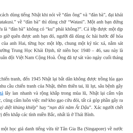
cách dùng tiếng Nhật khi nói về “đàn ông” và “đàn bà”, đại khái
atakusi.” về “đàn bà” thì dùng chữ “Watasi”. Một anh bạn đứng
rứa là “đàn bà” không có “ku” phải không?”. Cả lớp được một dịp
o giờ quên được anh bạn đó, người đã dùng óc hài hước để hóa
n của anh Hai, từng học một lớp, chung một ký túc xá, nằm sát
rường Trung Học Khải Định, từ niên học 1940 – 46, sau này là
n đội Việt Nam Cộng Hoà. Ông đã tự sát vào ngày cuối tháng
chiến tranh, đến 1945 Nhật lại bắt dân không được trồng lúa gạo
u cầu chiến tranh của Nhật, thêm thiên tai, lũ lụt, sâu bệnh gây
tả
lây lan nhanh và rộng khắp trong mùa lũ, Nhật lại cấm vận
, cũng cấm luôn việc mở kho gạo cứu đói, tất cả góp phần gây ra
ỷ diệt khủng khiếp
” hay “
nạn đói năm Ất Dậu
”. Xác người chết
 đến khắp các tỉnh miền Bắc, nhất là ở Thái Bình.
 một học giả danh tiếng vừa từ Tân Gia Ba (Singapore) về nước