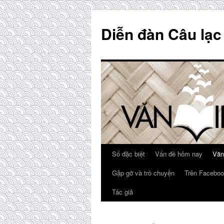
Skip
to
Diễn đàn Câu lạc
content
Số đặc biệt
Vấn đề hôm nay
Văn
Gặp gỡ và trò chuyện
Trên Faceboo
Tác giả