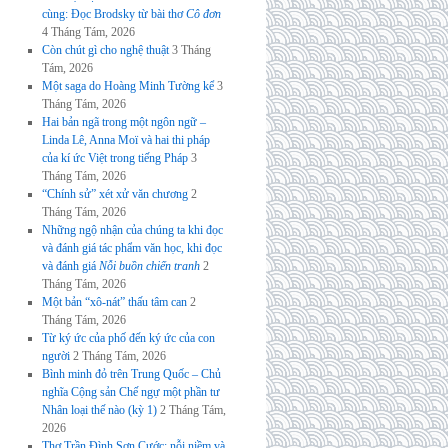
cùng: Đọc Brodsky từ bài thơ
Cô đơn
4 Tháng Tám, 2026
Còn chút gì cho nghệ thuật
3 Tháng
Tám, 2026
Một saga do Hoàng Minh Tường kể
3
Tháng Tám, 2026
Hai bản ngã trong một ngôn ngữ –
Linda Lê, Anna Moï và hai thi pháp
của kí ức Việt trong tiếng Pháp
3
Tháng Tám, 2026
“Chính sử” xét xử văn chương
2
Tháng Tám, 2026
Những ngộ nhận của chúng ta khi đọc
và đánh giá tác phẩm văn học, khi đọc
và đánh giá
Nỗi buồn chiến tranh
2
Tháng Tám, 2026
Một bản “xô-nát” thấu tâm can
2
Tháng Tám, 2026
Từ ký ức của phố đến ký ức của con
người
2 Tháng Tám, 2026
Bình minh đỏ trên Trung Quốc – Chủ
nghĩa Cộng sản Chế ngự một phần tư
Nhân loại thế nào (kỳ 1)
2 Tháng Tám,
2026
Thơ Trần Đình Sơn Cước: nỗi niềm và