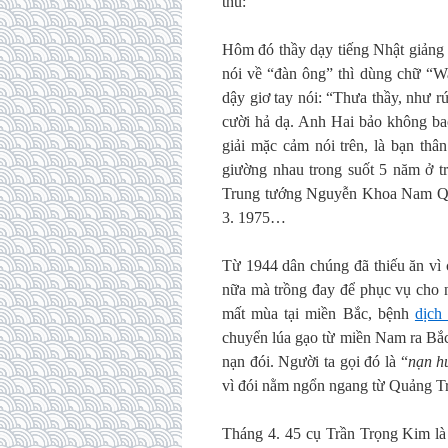
thú:
Hôm đó thầy dạy tiếng Nhật giảng 
nói về “đàn ông” thì dùng chữ “W
dậy giơ tay nói: “Thưa thầy, như 
cười hả dạ. Anh Hai bảo không ba
giải mặc cảm nói trên, là bạn thâ
giường nhau trong suốt 5 năm ở t
Trung tướng Nguyễn Khoa Nam Quâ
3. 1975…
Từ 1944 dân chúng đã thiếu ăn vì 
nữa mà trồng đay để phục vụ cho nh
mất mùa tại miền Bắc, bệnh
dịch 
chuyển lúa gạo từ miền Nam ra Bắc
nạn đói. Người ta gọi đó là “
nạn hu
vì đói nằm ngổn ngang từ Quảng Trị
Tháng 4. 45 cụ Trần Trọng Kim là