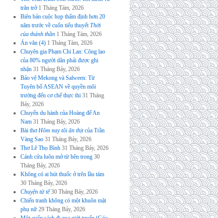
trăn trở
1 Tháng Tám, 2026
Biên bản cuộc họp thẩm định hơn 20
năm trước về cuốn tiểu thuyết
Thời
của thánh thần
1 Tháng Tám, 2026
Án văn (4)
1 Tháng Tám, 2026
Chuyên gia Phạm Chi Lan: Công lao
của 80% người dân phải được ghi
nhận
31 Tháng Bảy, 2026
Bảo vệ Mekong và Salween: Từ
Tuyên bố ASEAN về quyền môi
trường đến cơ chế thực thi
31 Tháng
Bảy, 2026
Chuyến du hành của Hoàng đế An
Nam
31 Tháng Bảy, 2026
Bài thơ
Hôm nay tôi ăn thịt
của Trần
Vàng Sao
31 Tháng Bảy, 2026
Thơ Lê Thọ Bình
31 Tháng Bảy, 2026
Cánh cửa luôn mở từ bên trong
30
Tháng Bảy, 2026
Không có ai hút thuốc ở trên lầu tám
30 Tháng Bảy, 2026
Chuyện tử tế
30 Tháng Bảy, 2026
Chiến tranh không có một khuôn mặt
phụ nữ
29 Tháng Bảy, 2026