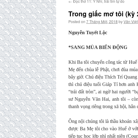
←
Đọc thơ 11: Ý Nhi, trái tim tự do
Trong giấc mơ tôi (kỳ 
Posted on
7 Tháng Một, 2018
by
Văn Việt
Nguyễn Tuyết Lộc
*SANG MÙA BIỂN ĐỘNG
Khi Ba tôi chuyển công tác từ Huế
Mẹ đến chùa lễ Phật, chơi đùa múa
bây giờ. Chú điệu Thích Trí Quang l
thì chú điệu tuổi Giáp Tí hơn anh
“trái đất tròn”, ai ngờ hai người 
sư Nguyễn Văn Hai, anh tôi – còn
thanh vọng riêng trong xã hội, hẳn
Ông nội chúng tôi là thầu khoán x
được Ba Mẹ tôi cho vào Huế ở với
tiếp tục học lớp nhì nhất niên (C