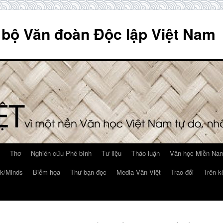
 bộ Văn đoàn Độc lập Việt Nam
Thơ
Nghiên cứu Phê bình
Tư liệu
Thảo luận
Văn học Miền Nam
k/Minds
Biếm họa
Thư bạn đọc
Media Văn Việt
Trao đổi
Trên k