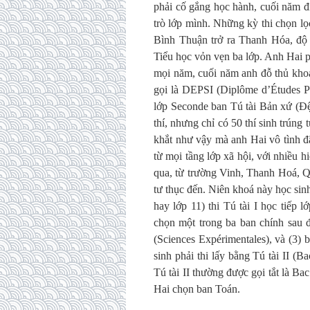
phải cố gắng học hành, cuối năm đi
trò lớp mình. Những kỳ thi chọn lọ
Bình Thuận trở ra Thanh Hóa, độ
Tiểu học vỏn vẹn ba lớp. Anh Hai 
mọi năm, cuối năm anh đỗ thủ khoa
gọi là DEPSI (Diplôme d’Études Pr
lớp Seconde ban Tú tài Bản xứ (Đệ
thí, nhưng chỉ có 50 thí sinh trúng
khắt như vậy mà anh Hai vô tình đ
từ mọi tầng lớp xã hội, với nhiều 
qua, từ trường Vinh, Thanh Hoá, Q
tư thục đến. Niên khoá này học sin
hay lớp 11) thi Tú tài I học tiếp 
chọn một trong ba ban chính sau đ
(Sciences Expérimentales), và (3)
sinh phải thi lấy bằng Tú tài II (
Tú tài II thường được gọi tắt là Bac
Hai chọn ban Toán.