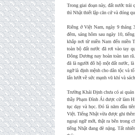
Trong giai đoạn này, đất nước trả
thì Nhật thiết lập căn cứ và đóng 
Riêng ở Việt Nam, ngày 9 tháng 
đêm, sáng hôm sau ngày 10, tiếng 
khắp nơi từ miền Nam đến miền Tr
toàn bộ đất nước đã rơi vào tay 
Đông Dương nay hoàn toàn tan rã.
đã là người đô hộ một đất nước, là
ngỡ là định mệnh cho dân tộc và tổ
lấn lướt về sức mạnh vũ khí và sác
Trường Khải Định chưa có ai quản l
thầy Phạm Đình Ái được cử làm Hiệu
tục dạy và học. Đó là năm đầu tiê
Việt. Tiếng Nhật vừa được ghi thê
ngoại ngữ mới, thật ra bên trong 
tiếng Nhật đang đè nặng. Tất nhiê