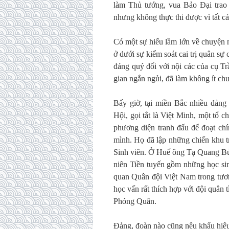
làm Thủ tướng, vua Bảo Đại trao 
nhưng không thực thi được vì tất c
Có một sự hiểu lầm lớn về chuyện 
ở dưới sự kiểm soát cai trị quân sự
đáng quý đối với nội các của cụ Tr
gian ngắn ngủi, đã làm không ít chu
Bấy giờ, tại miền Bắc nhiều đảng
Hội, gọi tắt là Việt Minh, một tổ
phương diện tranh đấu để đoạt chín
mình. Họ đã lập những chiến khu t
Sinh viên. Ở Huế ông Tạ Quang Bử
niên Tiền tuyến gồm những học sin
quan Quân đội Việt Nam trong tương
học vấn rất thích hợp với đội quân 
Phóng Quân.
Đảng, đoàn nào cũng nêu khẩu hiệu