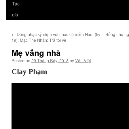
Tác
giả
←
Dòng nhạc kỷ niệm với nhạc cũ miền Nam (kỳ
Bỗng nhớ ng
19): Mặc Thế Nhân: Trả tôi về
Mẹ vắng nhà
Posted on
29 Tháng Bảy, 2018
by
Văn Việt
Clay Phạm