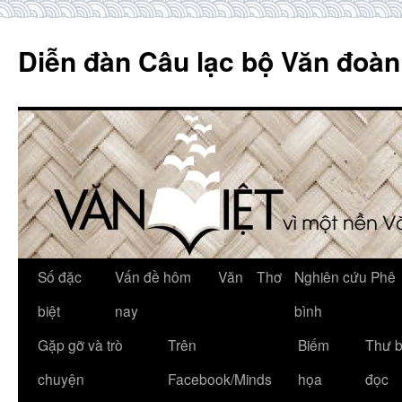
Skip
to
Diễn đàn Câu lạc bộ Văn đoàn
content
Số đặc
Vấn đề hôm
Văn
Thơ
Nghiên cứu Phê
biệt
nay
bình
Gặp gỡ và trò
Trên
Biếm
Thư 
chuyện
Facebook/Minds
họa
đọc