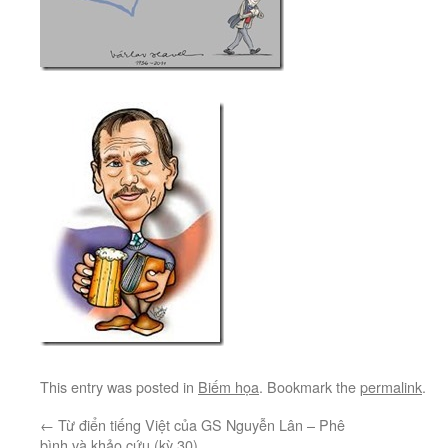
This entry was posted in
Biếm họa
. Bookmark the
permalink
.
←
Từ điển tiếng Việt của GS Nguyễn Lân – Phê
bình và khảo cứu (kỳ 30)