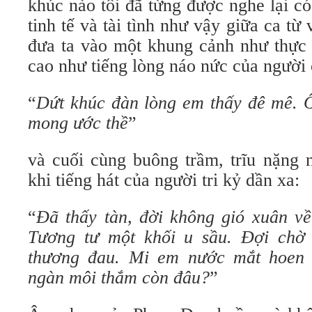
khúc nào tôi đã từng được nghe lại c
tinh tế và tài tình như vậy giữa ca từ
đưa ta vào một khung cảnh như thực 
cao như tiếng lòng náo nức của người 
“
Dứt khúc đàn lòng em thấy đê mê. Ô
mong ước thề
”
và cuối cùng buông trầm, trĩu nặng 
khi tiếng hát của người tri kỷ dần xa:
“
Đã thấy tàn, đời không gió xuân về,
Tương tư một khối u sầu. Đợi chờ 
thương đau. Mi em nước mắt hoen
ngàn môi thắm còn đâu?
”