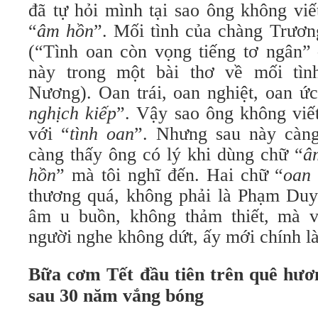
đã tự hỏi mình tại sao ông không viế
“
âm hồn
”. Mối tình của chàng Trươn
(“Tình oan còn vọng tiếng tơ ngân” 
này trong một bài thơ về mối tì
Nương). Oan trái, oan nghiệt, oan ức
nghịch kiếp
”. Vậy sao ông không viế
với “
tình oan
”. Nhưng sau này càng
càng thấy ông có lý khi dùng chữ “
â
hồn
” mà tôi nghĩ đến. Hai chữ “
oan
thương quá, không phải là Phạm Duy
âm u buồn, không thảm thiết, mà v
người nghe không dứt, ấy mới chính là
Bữa cơm Tết đầu tiên trên quê hươn
sau 30 năm vắng bóng