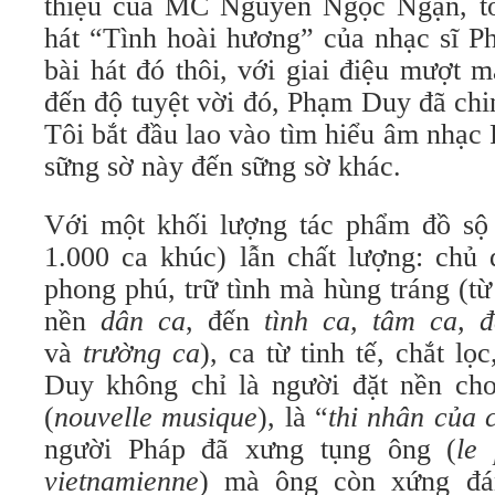
thiệu của MC Nguyễn Ngọc Ngạn, tôi
hát “Tình hoài hương” của nhạc sĩ P
bài hát đó thôi, với giai điệu mượt 
đến độ tuyệt vời đó, Phạm Duy đã chi
Tôi bắt đầu lao vào tìm hiểu âm nhạc
sững sờ này đến sững sờ khác.
Với một khối lượng tác phẩm đồ sộ 
1.000 ca khúc) lẫn chất lượng: chủ 
phong phú, trữ tình mà hùng tráng (t
nền
dân ca
, đến
tình ca, tâm ca, 
và
trường ca
), ca từ tinh tế, chắt lọ
Duy không chỉ là người đặt nền ch
(
nouvelle musique
), là “
thi nhân của 
người Pháp đã xưng tụng ông (
le
vietnamienne
) mà ông còn xứng đá