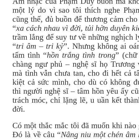
Âm nhạc của Phạm Duy buồn mà khôn
một lý do vì sao tôi thích nghe Ph
cũng thế, đủ buồn để thương cảm cho
“
xa cách nhau vì đời, tủi hờn duyên k
trầm lắng để suy tư về những nghịch l
“
tri âm – tri kỷ
”. Nhưng không ai oán
tấm tình “
hồn trắng tình trong
” (chữ
chàng ngư phủ – nghệ sĩ họ Trương v
mà tình vẫn chưa tan, cho đi hết cả 
kiệt cả sức mình, cho dù có không đ
thì người nghệ sĩ – tâm hồn yêu ấy c
trách móc, chỉ lặng lẽ, u uần kết th
đời.
Có một thắc mắc tôi đã muốn khi nào
Đó là về câu “
Nâng niu một chén âm 