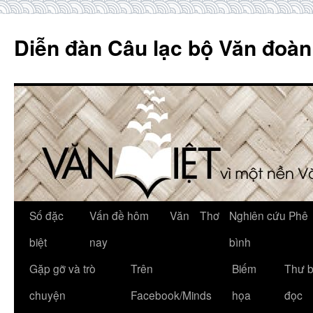
Skip
to
Diễn đàn Câu lạc bộ Văn đoàn
content
Số đặc
Vấn đề hôm
Văn
Thơ
Nghiên cứu Phê
biệt
nay
bình
Gặp gỡ và trò
Trên
Biếm
Thư 
chuyện
Facebook/Minds
họa
đọc