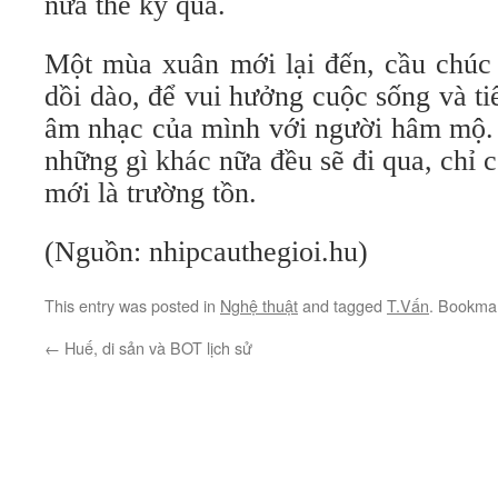
nửa thế kỷ qua.
Một mùa xuân mới lại đến, cầu chúc 
dồi dào, để vui hưởng cuộc sống và tiế
âm nhạc của mình với người hâm mộ. C
những gì khác nữa đều sẽ đi qua, chỉ 
mới là trường tồn.
(Nguồn: nhipcauthegioi.hu)
This entry was posted in
Nghệ thuật
and tagged
T.Vấn
. Bookma
←
Huế, di sản và BOT lịch sử