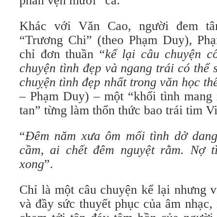
phân vẹn mười” cả.
Khác với Văn Cao, người đem t
“Trương Chi” (theo Phạm Duy), Ph
chỉ đơn thuần “
kể lại câu chuyện c
chuyện tình đẹp và ngang trái có thể
chuỵện tình đẹp nhất trong văn học thế
– Phạm Duy) – một “khối tình mang 
tan” từng làm thổn thức bao trái tim Vi
“
Đêm năm xưa ôm mối tình dở dang
cầm, ai chết đêm nguyệt rằm. Nợ t
xong
”.
Chỉ là một câu chuyện kể lại nhưng 
và đầy sức thuyết phục của âm nhạc, 