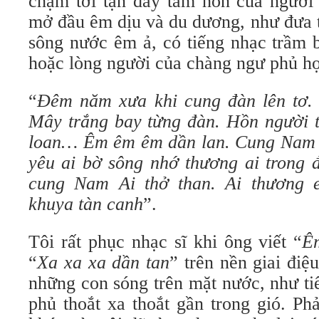
chạm tới tận đáy tâm hồn của người
mở đầu êm dịu và du dương, như đưa 
sông nước êm ả, có tiếng nhạc trầm
hoặc lòng người của chàng ngư phủ h
“
Đêm năm xưa khi cung đàn lên tơ. 
Mây trắng bay từng đàn. Hồn người t
loan… Êm êm êm dần lan. Cung Nam
yêu ai bờ sông nhớ thương ai trong đ
cung Nam Ai thở than. Ai thương 
khuya tàn canh
”.
Tôi rất phục nhạc sĩ khi ông viết “
Ê
“
Xa xa xa dần tan
” trên nền giai điệ
những con sóng trên mặt nước, như ti
phủ thoắt xa thoắt gần trong gió. Ph