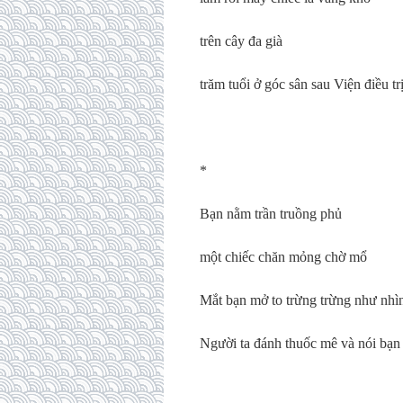
trên cây đa già
trăm tuổi ở góc sân sau Viện điều tr
*
Bạn nằm trần truồng phủ
một chiếc chăn mỏng chờ mổ
Mắt bạn mở to trừng trừng như nhì
Người ta đánh thuốc mê và nói bạn