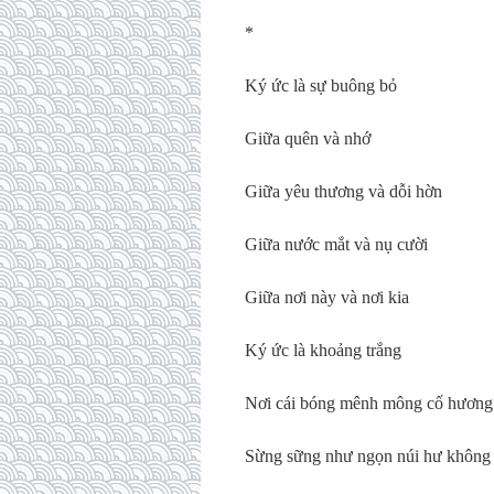
*
Ký ức là sự buông bỏ
Giữa quên và nhớ
Giữa yêu thương và dỗi hờn
Giữa nước mắt và nụ cười
Giữa nơi này và nơi kia
Ký ức là khoảng trắng
Nơi cái bóng mênh mông cố hương
Sừng sững như ngọn núi hư không