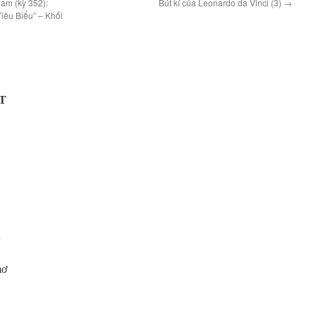
am (kỳ 352):
Bút kí của Leonardo da Vinci (3)
→
iêu Biểu” – Khối
T
n
mơ