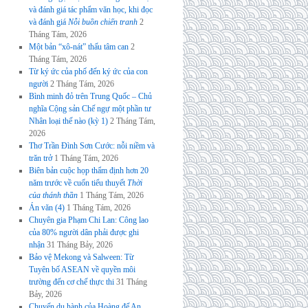
và đánh giá tác phẩm văn học, khi đọc
và đánh giá
Nỗi buồn chiến tranh
2
Tháng Tám, 2026
Một bản “xô-nát” thấu tâm can
2
Tháng Tám, 2026
Từ ký ức của phố đến ký ức của con
người
2 Tháng Tám, 2026
Bình minh đỏ trên Trung Quốc – Chủ
nghĩa Cộng sản Chế ngự một phần tư
Nhân loại thế nào (kỳ 1)
2 Tháng Tám,
2026
Thơ Trần Đình Sơn Cước: nỗi niềm và
trăn trở
1 Tháng Tám, 2026
Biên bản cuộc họp thẩm định hơn 20
năm trước về cuốn tiểu thuyết
Thời
của thánh thần
1 Tháng Tám, 2026
Án văn (4)
1 Tháng Tám, 2026
Chuyên gia Phạm Chi Lan: Công lao
của 80% người dân phải được ghi
nhận
31 Tháng Bảy, 2026
Bảo vệ Mekong và Salween: Từ
Tuyên bố ASEAN về quyền môi
trường đến cơ chế thực thi
31 Tháng
Bảy, 2026
Chuyến du hành của Hoàng đế An