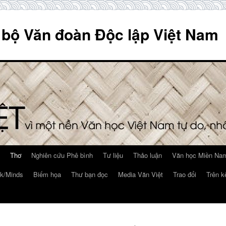
 bộ Văn đoàn Độc lập Việt Nam
Thơ
Nghiên cứu Phê bình
Tư liệu
Thảo luận
Văn học Miền Nam
k/Minds
Biếm họa
Thư bạn đọc
Media Văn Việt
Trao đổi
Trên k