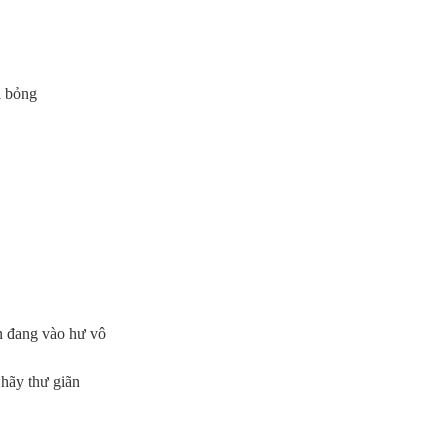
ị bỏng
n đang vào hư vô
 hãy thư giãn