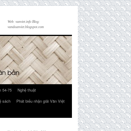
Web: vanviet.info Blog:
vandoanviet.blogspot.com
 54-75
Nghệ thuật
ệ sách
Phát biểu nhận giải Văn Việt