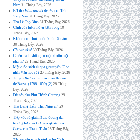
Nam
31 Tháng Bảy, 2026
Bài thơ
Hôm nay tôi ăn thịt
của Trần
Vàng Sao
31 Tháng Bảy, 2026
Thơ Lê Thọ Bình
31 Tháng Bảy, 2026
Cánh cửa luôn mở từ bên trong
30
Tháng Bảy, 2026
Không có ai hút thuốc ở trên lầu tám
30 Tháng Bảy, 2026
Chuyện tử tế
30 Tháng Bảy, 2026
Chiến tranh không có một khuôn mặt
phụ nữ
29 Tháng Bảy, 2026
Một cuốn sách đi qua giới tuyến (Góc
nhìn Văn học sử)
29 Tháng Bảy, 2026
Truyện
Kiệt tác giấu kín
của Honoré
de Balzac (1799-1850) (2)
29 Tháng
Bảy, 2026
Đặt tên cho Phủ Thành Chương
29
Tháng Bảy, 2026
Thơ Đặng Tiến (Thái Nguyên)
29
Tháng Bảy, 2026
Tiếp xúc và giải mã thơ đương đại –
trường hợp bài thơ
Đàn ghi-ta của
Lorca
của Thanh Thảo
28 Tháng Bảy,
2026