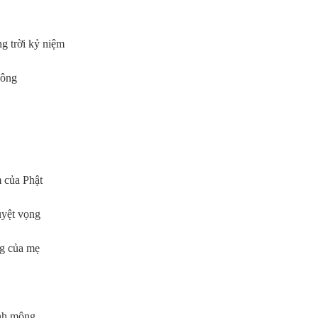
g trời kỷ niệm
hông
m của Phật
uyệt vọng
ng của mẹ
ênh mông