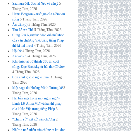
Sau nửa đời, đọc lại
Nẻo về của ý
5
Tháng Tám, 2026
Henri Bergson – triết gia của niềm vui
sống
5 Tháng Tám, 2026
Án văn (6)
5 Tháng Tám, 2026
Thơ Lê An Thế
5 Tháng Tám, 2026
Cung Giũ Nguyên: Một khả thể khác
của văn chương Việt bằng tiếng Pháp
thế kỉ hai mươi
4 Tháng Tám, 2026
Hội hè
4 Tháng Tám, 2026
Án văn (5)
4 Tháng Tám, 2026
Khi thực tại trở thành đức tin cuối
cùng: Đọc Brodsky từ bài thơ
Cô đơn
4 Tháng Tám, 2026
Còn chút gì cho nghệ thuật
3 Tháng
Tám, 2026
Một saga do Hoàng Minh Tường kể
3
Tháng Tám, 2026
Hai bản ngã trong một ngôn ngữ –
Linda Lê, Anna Moï và hai thi pháp
của kí ức Việt trong tiếng Pháp
3
Tháng Tám, 2026
“Chính sử” xét xử văn chương
2
Tháng Tám, 2026
Những ngộ nhận của chúng ta khi đọc