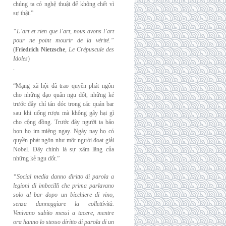
chúng ta có nghệ thuật để không chết vì
sự thật.”
“L’art et rien que l’art, nous avons l’art
pour ne point mourir de la vérité.”
(
Friedrich
Nietzsche
,
Le Crépuscule des
Idoles
)
.
“Mạng xã hội đã trao quyền phát ngôn
cho những đạo quân ngu dốt, những kẻ
trước đây chỉ tán dóc trong các quán bar
sau khi uống rượu mà không gây hại gì
cho cộng đồng. Trước đây người ta bảo
bọn họ im miệng ngay. Ngày nay họ có
quyền phát ngôn như một người đoạt giải
Nobel. Đây chính là sự xâm lăng của
những kẻ ngu dốt.”
“Social media danno diritto di parola a
legioni di imbecilli che prima parlavano
solo al
bar dopo un bicchiere di vino,
senza danneggiare la collettività.
Venivano subito messi a
tacere, mentre
ora hanno lo stesso diritto di parola di un