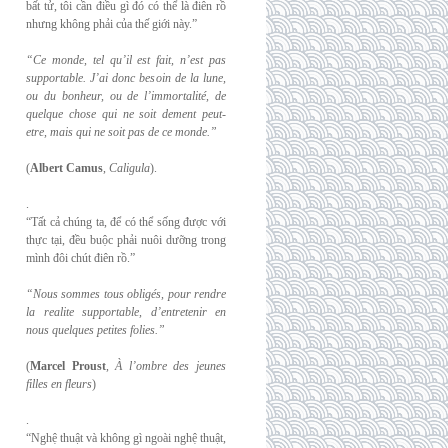
bất tử, tôi cần điều gì đó có thể là điên rồ
nhưng không phải của thế giới này.”
“Ce monde, tel qu’il est fait, n’est pas
supportable. J’ai donc besoin de la lune,
ou du
bonheur, ou de l’immortalité, de
quelque chose qui ne soit dement peut-
etre, mais qui
ne soit pas de ce monde.”
(
Albert Camus
,
Caligula
).
.
“Tất cả chúng ta, để có thể sống được với
thực tại, đều buộc phải nuôi dưỡng trong
mình đôi chút điên rồ.”
“Nous sommes tous obligés, pour rendre
la realite supportable, d’entretenir en
nous
quelques petites folies.”
(
Marcel Proust
,
À l’ombre des jeunes
filles en fleurs
)
.
“Nghệ thuật và không gì ngoài nghệ thuật,