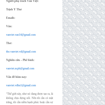
Người phụ trách Văn Việt:
Trịnh Y Thư
Emails:
Văn:
vanviet.van14@gmail.com
Thơ:
tho.vanviet.vd@gmail.com
Nghiên cứu – Phê bình:
vanviet.ncpb@gmail.com
Vấn đề hôm nay:
vanviet.vdhn1@gmail.com
“Thế giới này, như nó đang được tạo ra, là
không chịu đựng nổi. Nên tôi cần có mặt
trăng, tôi cần niềm hạnh phúc hoặc cần sự