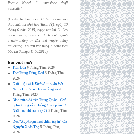
Premio Nobel. È l’invasione
degli
imbecilli.”
(
Umberto Eco
,
trích từ bài phỏng vấn
thực hiện tại Đại học Turin (Ý), ngày 10
tháng 6
năm 2015, ngay sau khi U. Eco
nhận học vị Tiến sĩ danh dự ngành
Truyền thông và
Văn hoá truyền thông
đại chúng. Nguyên văn tiếng Ý đăng trên
báo La Stampa
11.06.2015
)
Bài viết mới
Trần Dần
6 Tháng Tám, 2026
Thơ Trung Dũng Kqđ
6 Tháng Tám,
2026
Giới thiệu sách
Kinh tế tư nhân Việt
Nam
(Trần Văn Thọ và đồng sự)
6
Tháng Tám, 2026
Bình minh đỏ trên Trung Quốc – Chủ
nghĩa Cộng sản Chế ngự một phần tư
Nhân loại thế nào (kỳ 2)
6 Tháng Tám,
2026
Đọc “Xuyên qua mọi chiến tuyến” của
Nguyễn Xuân Thọ
5 Tháng Tám,
2026