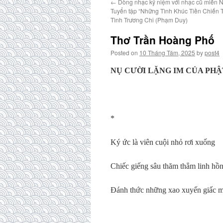
←
Dòng nhạc kỷ niệm với nhạc cũ miền N
Tuyển tập “Những Tình Khúc Tiền Chiến T
Tình Trương Chi (Phạm Duy)
Thơ Trần Hoàng Phố
Posted on
10 Tháng Tám, 2025
by
post4
NỤ CƯỜI LẶNG IM CỦA PHẬ
*
Ký ức là viên cuội nhỏ rơi xuống
Chiếc giếng sâu thăm thẳm linh hồ
Đánh thức những xao xuyến giấc 