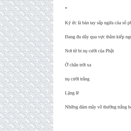
*
Ký ức là bàn tay sấp ngửa của số p
Đang đu dây qua vực thẳm kiếp ng
Nơi từ bi nụ cười của Phật
Ở chân trời xa
nụ cười trắng
Lặng lẽ
Những đám mây vô thường trắng b