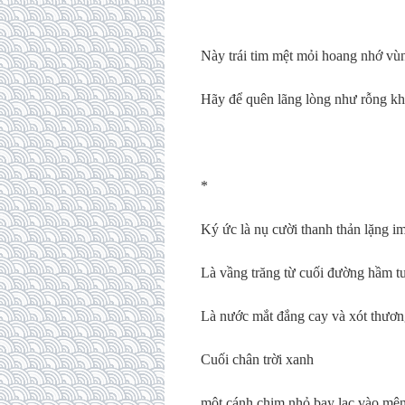
Này trái tim mệt mỏi hoang nhớ vùn
Hãy để quên lãng lòng như rỗng k
*
Ký ức là nụ cười thanh thản lặng i
Là vầng trăng từ cuối đường hầm t
Là nước mắt đắng cay và xót thươ
Cuối chân trời xanh
một cánh chim nhỏ bay lạc vào m