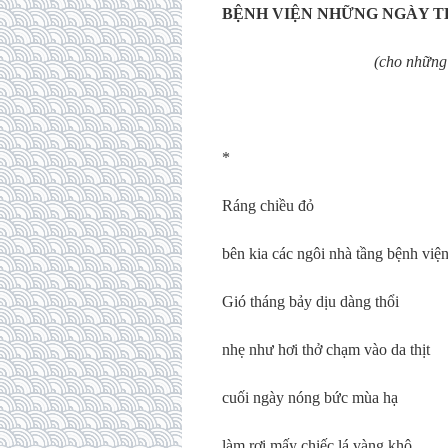
BỆNH VIỆN NHỮNG NGÀY 
(cho những ngày nằm b
*
Ráng chiều đỏ
bên kia các ngôi nhà tầng bệnh việ
Gió tháng bảy dịu dàng thổi
nhẹ như hơi thở chạm vào da thịt
cuối ngày nóng bức mùa hạ
làm rơi mấy chiếc lá vàng khô