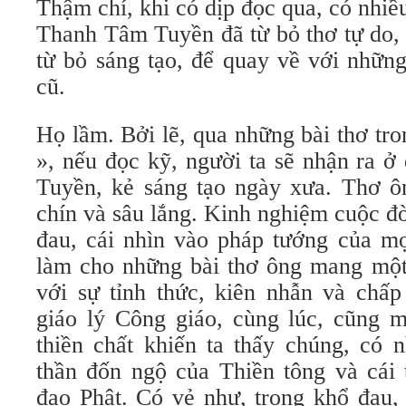
Thậm chí, khi có dịp đọc qua, có nhiề
Thanh Tâm Tuyền đã từ bỏ thơ tự do, 
từ bỏ sáng tạo, để quay về với những
cũ.
Họ lầm. Bởi lẽ, qua những bài thơ tr
», nếu đọc kỹ, người ta sẽ nhận ra 
Tuyền, kẻ sáng tạo ngày xưa. Thơ ô
chín và sâu lắng. Kinh nghiệm cuộc đ
đau, cái nhìn vào pháp tướng của mọ
làm cho những bài thơ ông mang một 
với sự tỉnh thức, kiên nhẫn và chấp
giáo lý Công giáo, cùng lúc, cũng 
thiền chất khiến ta thấy chúng, có n
thần đốn ngộ của Thiền tông và cái 
đạo Phật. Có vẻ như, trong khổ đau,