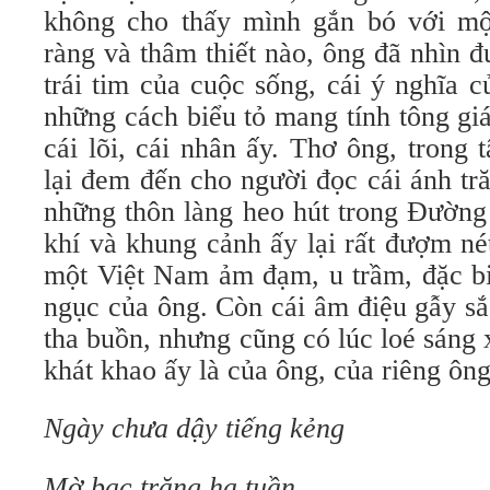
không cho thấy mình gắn bó với một
ràng và thâm thiết nào, ông đã nhìn 
trái tim của cuộc sống, cái ý nghĩa 
những cách biểu tỏ mang tính tông gi
cái lõi, cái nhân ấy. Thơ ông, trong 
lại đem đến cho người đọc cái ánh tr
những thôn làng heo hút trong Ðường
khí và khung cảnh ấy lại rất đượm né
một Việt Nam ảm đạm, u trầm, đặc bi
ngục của ông. Còn cái âm điệu gẫy sắ
tha buồn, nhưng cũng có lúc loé sáng
khát khao ấy là của ông, của riêng ông
Ngày chưa dậy tiếng kẻng
Mờ bạc trăng hạ tuần