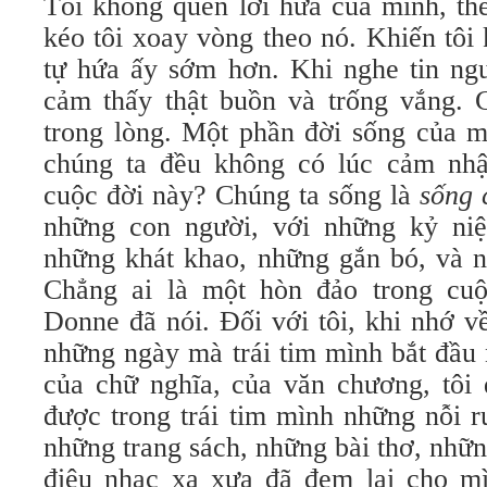
Tôi không quên lời hứa của mình, th
kéo tôi xoay vòng theo nó. Khiến tôi 
tự hứa ấy sớm hơn. Khi nghe tin ngườ
cảm thấy thật buồn và trống vắng. 
trong lòng. Một phần đời sống của m
chúng ta đều không có lúc cảm nhậ
cuộc đời này? Chúng ta sống là
sống 
những con người, với những kỷ n
những khát khao, những gắn bó, và n
Chẳng ai là một hòn đảo trong cuộ
Donne đã nói. Ðối với tôi, khi nhớ v
những ngày mà trái tim mình bắt đầu
của chữ nghĩa, của văn chương, tôi 
được trong trái tim mình những nỗi r
những trang sách, những bài thơ, nhữ
điệu nhạc xa xưa đã đem lại cho m