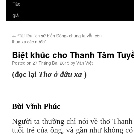
Tác
giả
←
“Tài liệu lịch sử biển Đông- chúng ta vẫn còn
thua xa các nước”
Biệt khúc cho Thanh Tâm Tuy
Posted on
27 Tháng Ba, 2015
by
Văn Việt
(đọc lại
Thơ ở đâu xa
)
Bùi Vĩnh Phúc
Người ta thường chỉ nói về thơ Thanh
tuổi trẻ của ông, và gần như không có