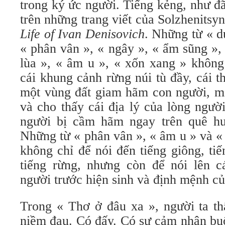
trong ký ức người. Tiếng kẻng, như đã
trên những trang viết của Solzhenitsy
Life of Ivan Denisovich
. Những từ « dứ
« phân vân », « ngây », « ẩm sũng »,
lùa », « âm u », « xốn xang » không
cái khung cảnh rừng núi tù đầy, cái th
một vùng đất giam hãm con người, m
và cho thấy cái địa lý của lòng ngườ
người bị cầm hãm ngay trên quê hư
Những từ « phân vân », « âm u » và «
không chỉ để nói đến tiếng giông, tiế
tiếng rừng, nhưng còn để nói lên c
người trước hiện sinh và định mệnh củ
Trong « Thơ ở đâu xa », người ta th
niềm đau. Có đấy. Có sự cảm nhận buố