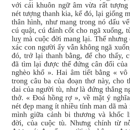
với cái khuôn ngữ âm vừa rất tượng 
nét tượng thanh kia, kế đó, lại giống 
thân hình, như mang trong nó dấu vế
cú quật, cú đánh cốt cho ngã xuống, t
luỵ mà cuộc đời mang lại. Thế nhưng 
xác con người ấy vẫn không ngã xuống
đó, trở lại thanh bằng, để cho thấy, c
đã tìm lại được thế đứng cân đối của
nghèo khổ ». Hai âm tiết bằng « vô 
trong câu ba của đoạn thơ này, cho 
dai của người tù, như là đứng thẳng ng
thở. « Ðoá hồng rợ », về mặt ý nghĩa
nét đẹp mang ít nhiều tính man dã mà
mình giữa cảnh bi thương và khốc li
đời, của cuộc tù. Nhưng chính từ n