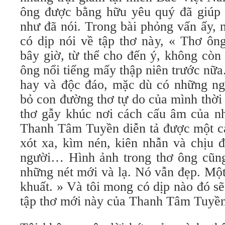
ông được bằng hữu yêu quý đã giúp i
như đã nói. Trong bài phỏng vấn ấy, n
có dịp nói về tập thơ này, « Thơ ô
bây giờ, từ thể cho đến ý, không còn
ông nổi tiếng mấy thập niên trước nữ
hay và độc đáo, mặc dù có những ngư
bỏ con đường thơ tự do của mình thờ
thơ gẫy khúc nơi cách cấu âm của nh
Thanh Tâm Tuyền diễn tả được một cá
xót xa, kìm nén, kiên nhẫn và chịu 
người… Hình ảnh trong thơ ông cũng
những nét mới và lạ. Nó vẫn đẹp. Một 
khuất. » Và tôi mong có dịp nào đó s
tập thơ mới này của Thanh Tâm Tuyền