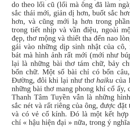
do theo lối cũ (lối mà ông đã làm ng
sắc thái mới, giản dị hơn, buốt sắc 
hơn, và cũng mới lạ hơn trong phầ
trong tiết nhịp và vần điệu, ngoài mộ
đẹp, thơ mộng và thiết tha đến nao lò
gái vào những dịp sinh nhật của cô, 
bát mà hình ảnh rất mới (mới như bú
lại là những bài thơ tám chữ, bảy c
bốn chữ. Một số bài chỉ có bốn câu,
Ðường, đôi khi lại như thơ
haiku
của 
những bài thơ mang phong khí cổ ấy, 
Thanh Tâm Tuyền vẫn là những hình ả
sắc nét và rất riêng của ông, được đặt
và có vẻ cổ kính. Ðó là một kết hợp
chí « hậu hiện đại » nữa, trong ý nghĩa