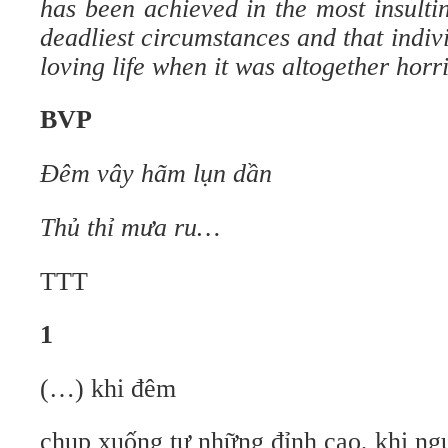
has been achieved in the most insulti
deadliest circumstances and that indiv
loving life when it was altogether horr
BVP
Ðêm vây hãm lụn dần
Thủ thỉ mưa ru…
TTT
1
(…) khi đêm
chụp xuống tự những đỉnh cao, khi ngư