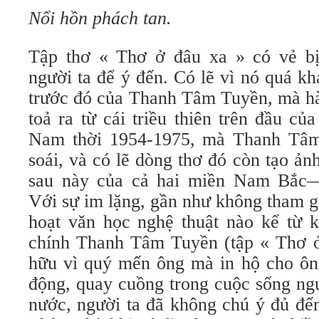
Nổi hồn phách tan.
Tập thơ « Thơ ở đâu xa » có vẻ bị
người ta để ý đến. Có lẽ vì nó quá khá
trước đó của Thanh Tâm Tuyền, mà 
toả ra từ cái triều thiên trên đầu c
Nam thời 1954-1975, mà Thanh Tâm
soái, và có lẽ dòng thơ đó còn tạo ản
sau này của cả hai miền Nam Bắc—
Với sự im lặng, gần như không tham g
hoạt văn học nghệ thuật nào kể từ k
chính Thanh Tâm Tuyền (tập « Thơ ở
hữu vì quý mến ông mà in hộ cho ông
động, quay cuồng trong cuộc sống ngư
nước, người ta đã không chú ý đủ đến