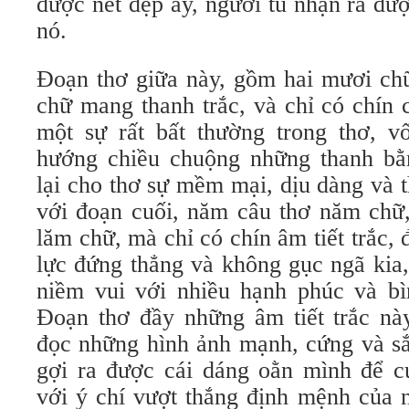
được nét đẹp ấy, người tù nhận ra được
nó.
Ðoạn thơ giữa này, gồm hai mươi chữ
chữ mang thanh trắc, và chỉ có chín
một sự rất bất thường trong thơ, 
hướng chiều chuộng những thanh bằ
lại cho thơ sự mềm mại, dịu dàng và 
với đoạn cuối, năm câu thơ năm chữ,
lăm chữ, mà chỉ có chín âm tiết trắc, 
lực đứng thẳng và không gục ngã kia, 
niềm vui với nhiều hạnh phúc và bì
Ðoạn thơ đầy những âm tiết trắc n
đọc những hình ảnh mạnh, cứng và sắ
gợi ra được cái dáng oằn mình để c
với ý chí vượt thắng định mệnh của n