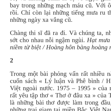
bay trong những mạch máu cũ. Với ôn
rồi. Chỉ còn lại những tiếng mưa ru 
những ngày xa vắng cũ.
Chàng thi sĩ đã ra đi. Và chúng ta, n
sớt cho nhau nỗi ngậm ngùi.
Hạt mưa 
niềm từ biệt / Hoàng hôn bàng hoàng
2
Trong một bài phỏng vấn rất nhiều nă
cuốn sách « Lý luận và Phê bình / 
Việt ngoài nước. 1975 – 1995 » của m
rất yêu tập thơ « Thơ ở đâu xa » củ
là những bài thơ được làm trong đầu
những trại giam tại miền Bắc Việt Na