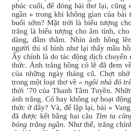
phúc cuối, để đóng bài thơ lại, cũng
ngần » trong khi không gian của bài 
buổi sớm? Mặt trời là biểu tượng ch
trăng là biểu tượng cho âm tính, cho
dàng, đằm thắm. Nhìn ánh hồng lên
người thi sĩ hình như lại thấy mầu h
Ấy chính là do tác động dịch chuyển 
thức. Ánh trăng hồng có lẽ đã đem về
của những ngày tháng cũ. Chợt nhớ 
trong một loạt thơ về
« ngôi nhà đỏ tr
thời ’70 của Thanh Tâm Tuyền. Nhữn
ánh trăng. Có hay không sự hoạt động
thức ở đây? Và, để lập lại, bài « Van
đã được kết bằng hai câu
Tim ta cũn
bóng trăng ngần
. Như thế, trăng chín