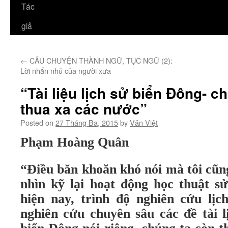
Tác
giả
←
CÂU CHUYỆN THÀNH NGỮ, TỤC NGỮ (2):
Lời nhắn nhủ của người xưa
“Tài liệu lịch sử biển Đông- c
thua xa các nước”
Posted on
27 Tháng Ba, 2015
by
Văn Việt
Phạm Hoàng Quân
“Điều băn khoăn khó nói mà tôi cũng
nhìn kỹ lại hoạt động học thuật s
hiện nay, trình độ nghiên cứu lịc
nghiên cứu chuyên sâu các đề tài l