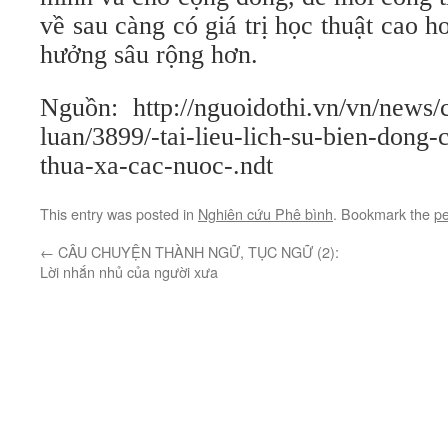
về sau càng có giá trị học thuật cao 
hưởng sâu rộng hơn.
Nguồn: http://nguoidothi.vn/vn/news
luan/3899/-tai-lieu-lich-su-bien-dong
thua-xa-cac-nuoc-.ndt
This entry was posted in
Nghiên cứu Phê bình
. Bookmark the
pe
←
CÂU CHUYỆN THÀNH NGỮ, TỤC NGỮ (2):
Lời nhắn nhủ của người xưa