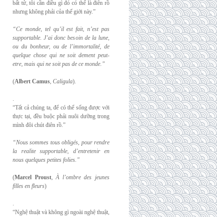
bất tử, tôi cần điều gì đó có thể là điên rồ
nhưng không phải của thế giới này.”
“Ce monde, tel qu’il est fait, n’est pas
supportable. J’ai donc besoin de la lune,
ou du
bonheur, ou de l’immortalité, de
quelque chose qui ne soit dement peut-
etre, mais qui
ne soit pas de ce monde.”
(
Albert Camus
,
Caligula
).
.
“Tất cả chúng ta, để có thể sống được với
thực tại, đều buộc phải nuôi dưỡng trong
mình đôi chút điên rồ.”
“Nous sommes tous obligés, pour rendre
la realite supportable, d’entretenir en
nous
quelques petites folies.”
(
Marcel Proust
,
À l’ombre des jeunes
filles en fleurs
)
.
“Nghệ thuật và không gì ngoài nghệ thuật,