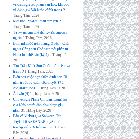
và đánh giá tác phẩm văn học, khi đọc
và đánh giá
Nỗi buồn chiến tranh
2
Tháng Tám, 2026
Một bản “xô-nát” thấu tâm can
2
Tháng Tám, 2026
Từ ký ức của phố đến ký ức của con
người
2 Tháng Tám, 2026
Bình minh đỏ trên Trung Quốc – Chủ
nghĩa Cộng sản Chế ngự một phần tư
Nhân loại thế nào (kỳ 1)
2 Tháng Tám,
2026
Thơ Trần Đình Sơn Cước: nỗi niềm và
trăn trở
1 Tháng Tám, 2026
Biên bản cuộc họp thẩm định hơn 20
năm trước về cuốn tiểu thuyết
Thời
của thánh thần
1 Tháng Tám, 2026
Án văn (4)
1 Tháng Tám, 2026
Chuyên gia Phạm Chi Lan: Công lao
của 80% người dân phải được ghi
nhận
31 Tháng Bảy, 2026
Bảo vệ Mekong và Salween: Từ
Tuyên bố ASEAN về quyền môi
trường đến cơ chế thực thi
31 Tháng
Bảy, 2026
Chuyến du hành của Hoàng đế An