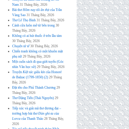
Nam
31 Tháng Bảy, 2026
Bài thơ
Hôm nay tôi ăn thịt
của Trần
Vàng Sao
31 Tháng Bảy, 2026
Thơ Lê Thọ Bình
31 Tháng Bảy, 2026
Cánh cửa luôn mở từ bên trong
30
Tháng Bảy, 2026
Không có ai hút thuốc ở trên lầu tám
30 Tháng Bảy, 2026
Chuyện tử tế
30 Tháng Bảy, 2026
Chiến tranh không có một khuôn mặt
phụ nữ
29 Tháng Bảy, 2026
Một cuốn sách đi qua giới tuyến (Góc
nhìn Văn học sử)
29 Tháng Bảy, 2026
Truyện
Kiệt tác giấu kín
của Honoré
de Balzac (1799-1850) (2)
29 Tháng
Bảy, 2026
Đặt tên cho Phủ Thành Chương
29
Tháng Bảy, 2026
Thơ Đặng Tiến (Thái Nguyên)
29
Tháng Bảy, 2026
Tiếp xúc và giải mã thơ đương đại –
trường hợp bài thơ
Đàn ghi-ta của
Lorca
của Thanh Thảo
28 Tháng Bảy,
2026