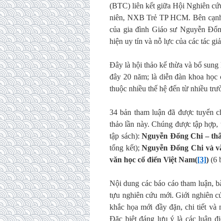
(BTC) liên kết giữa Hội Nghiên c
niên, NXB Trẻ TP HCM. Bên cạnh đó
của gia đình Giáo sư Nguyễn Đổng
hiện uy tín và nỗ lực của các tác g
Đây là hội thảo kế thừa và bổ sung 
đây 20 năm; là diễn đàn khoa học
thuộc nhiều thế hệ đến từ nhiều trư
34 bản tham luận đã được tuyển c
thảo lần này. Chúng được tập hợp,
tập sách):
Nguyễn Đổng Chi – thâ
tổng kết);
Nguyễn Đổng Chi và vă
văn học cổ điển Việt Nam(
[3]
)
(6 
Nội dung các báo cáo tham luận, bà
tựu nghiên cứu mới. Giới nghiên c
khắc họa mới đầy đặn, chi tiết v
Đặc biệt đáng lưu ý là các luận đ