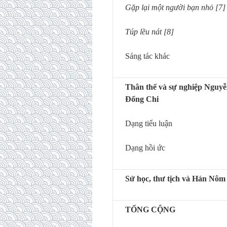
Gặp lại một người bạn nhỏ [7]
Túp lều nát [8]
Sáng tác khác
Thân thế và sự nghiệp Nguy
Đổng Chi
Dạng tiểu luận
Dạng hồi ức
Sử học, thư tịch và Hán Nôm
TỔNG CỘNG