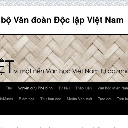
 bộ Văn đoàn Độc lập Việt Nam
Thơ
Nghiên cứu Phê bình
Tư liệu
Thảo luận
Văn học Miền Nam
k/Minds
Biếm họa
Thư bạn đọc
Media Văn Việt
Trao đổi
Trên k