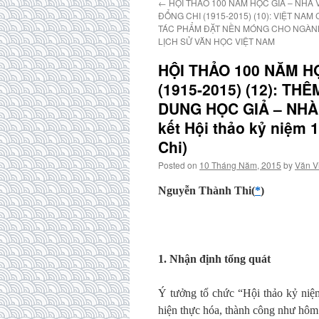
←
HỘI THẢO 100 NĂM HỌC GIẢ – NHÀ
ĐỔNG CHI (1915-2015) (10): VIỆT NAM
TÁC PHẨM ĐẶT NỀN MÓNG CHO NGÀN
LỊCH SỬ VĂN HỌC VIỆT NAM
HỘI THẢO 100 NĂM H
(1915-2015) (12): T
DUNG HỌC GIẢ – NHÀ
kết Hội thảo kỷ niệm
Chi)
Posted on
10 Tháng Năm, 2015
by
Văn V
Nguyễn Thành Thi(
*
)
1. Nhận định tổng quát
Ý tưởng tổ chức “Hội thảo kỷ ni
hiện thực hóa, thành công như hôm 