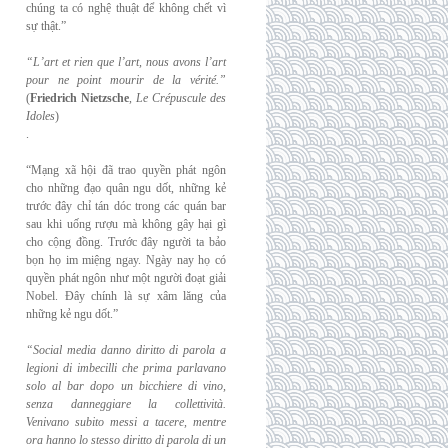
chúng ta có nghệ thuật để không chết vì
sự thật.”
“L’art et rien que l’art, nous avons l’art
pour ne point mourir de la vérité.”
(
Friedrich
Nietzsche
,
Le Crépuscule des
Idoles
)
.
“Mạng xã hội đã trao quyền phát ngôn
cho những đạo quân ngu dốt, những kẻ
trước đây chỉ tán dóc trong các quán bar
sau khi uống rượu mà không gây hại gì
cho cộng đồng. Trước đây người ta bảo
bọn họ im miệng ngay. Ngày nay họ có
quyền phát ngôn như một người đoạt giải
Nobel. Đây chính là sự xâm lăng của
những kẻ ngu dốt.”
“Social media danno diritto di parola a
legioni di imbecilli che prima parlavano
solo al
bar dopo un bicchiere di vino,
senza danneggiare la collettività.
Venivano subito messi a
tacere, mentre
ora hanno lo stesso diritto di parola di un