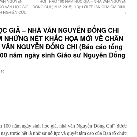
 VĂN NGUYỄN
HỘI THẢO 100 NĂM HỌC GIẢ – NHÀ VĂN NGUYỄN
 CỔ VĂN HỌC SỬ,
ĐỔNG CHI (1915-2015) (13): LỜI TRI ÂN CỦA GIA ĐÌNH
H NGHIÊN CỨU
→
ỌC GIẢ – NHÀ VĂN NGUYỄN ĐỔNG CHI
HÊM NHỮNG NÉT KHẮC HỌA MỚI VỀ CHÂN
 VĂN NGUYỄN ĐỔNG CHI (Báo cáo tổng
 100 năm ngày sinh Giáo sư Nguyễn Đổng
iệt
ệm 100 năm ngày sinh học giả, nhà văn Nguyễn Đổng Chi” được
nay, trước hết là nhờ sự nỗ lực và quyết tâm cao của Ban tổ chức