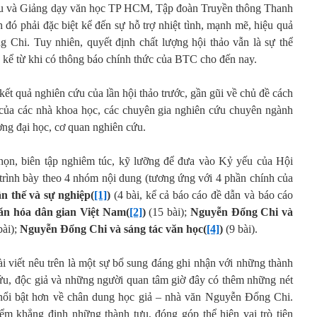
ứu và Giảng dạy văn học TP HCM, Tập đoàn Truyền thông Thanh
 phải đặc biệt kể đến sự hỗ trợ nhiệt tình, mạnh mẽ, hiệu quả
 Chi. Tuy nhiên, quyết định chất lượng hội thảo vẫn là sự thể
iả kể từ khi có thông báo chính thức của BTC cho đến nay.
kết quả nghiên cứu của lần hội thảo trước, gần gũi về chủ đề cách
 của các nhà khoa học, các chuyên gia nghiên cứu chuyên ngành
ờng đại học, cơ quan nghiên cứu.
họn, biên tập nghiêm túc, kỹ lưỡng để đưa vào Kỷ yếu của Hội
 trình bày theo 4 nhóm nội dung (tương ứng với 4 phần chính của
n thế và sự nghiệp(
[1]
)
(4 bài, kể cả báo cáo đề dẫn và báo cáo
n hóa dân gian Việt Nam(
[2]
)
(15 bài);
Nguyễn Đổng Chi và
bài);
Nguyễn Đổng Chi và sáng tác văn học(
[4]
)
(9 bài).
i viết nêu trên là một sự bổ sung đáng ghi nhận với những thành
ứu, độc giả và những người quan tâm giờ đây có thêm những nét
à nổi bật hơn về chân dung học giả – nhà văn Nguyễn Đổng Chi.
iểm khẳng định những thành tựu, đóng góp thể hiện vai trò tiên