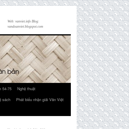
Web: vanviet.info Blog:
vandoanviet.blogspot.com
 54-75
Nghệ thuật
ệ sách
Phát biểu nhận giải Văn Việt