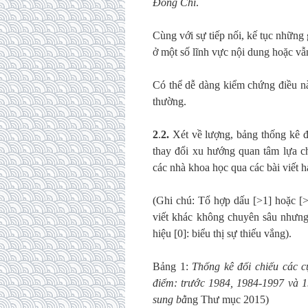
Đổng Chi
.
Cùng với sự tiếp nối, kế tục những 
ở một số lĩnh vực nội dung hoặc vẫ
Có thể dễ dàng kiểm chứng điều nà
thường.
2
.
2.
Xét về lượng, bảng thống kê đố
thay đổi xu hướng quan tâm lựa c
các nhà khoa học qua các bài viết 
(Ghi chú: Tổ hợp dấu [>1] hoặc [>6
viết khác không chuyên sâu nhưng
hiệu [0]: biểu thị sự thiếu vắng).
Bảng 1:
Thống kê đối chiếu các c
điểm: trước 1984, 1984-1997 và 
sung bằ
ng Thư mục 2015)