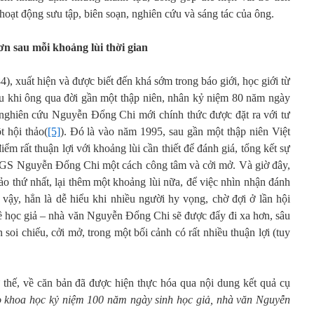
hoạt động sưu tập, biên soạn, nghiên cứu và sáng tác của ông.
n sau mỗi khoảng lùi thời gian
, xuất hiện và được biết đến khá sớm trong báo giới, học giới từ
sau khi ông qua đời gần một thập niên, nhân kỷ niệm 80 năm ngày
 nghiên cứu Nguyễn Đổng Chi mới chính thức được đặt ra với tư
t hội thảo(
[5]
). Đó là vào năm 1995, sau gần một thập niên Việt
ểm rất thuận lợi với khoảng lùi cần thiết để đánh giá, tổng kết sự
a GS Nguyễn Đổng Chi một cách công tâm và cởi mở. Và giờ đây,
hảo thứ nhất, lại thêm một khoảng lùi nữa, để việc nhìn nhận đánh
 vậy, hẳn là dễ hiểu khi nhiều người hy vọng, chờ đợi ở lần hội
về học giả – nhà văn Nguyễn Đổng Chi sẽ được đẩy đi xa hơn, sâu
 soi chiếu, cởi mở, trong một bối cảnh có rất nhiều thuận lợi (tuy
thế, về căn bản đã được hiện thực hóa qua nội dung kết quả cụ
o khoa học kỷ niệm 100 năm ngày sinh học giả, nhà văn Nguyễn