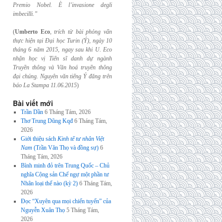
Premio Nobel. È l’invasione
degli
imbecilli.”
(
Umberto Eco
,
trích từ bài phỏng vấn
thực hiện tại Đại học Turin (Ý), ngày 10
tháng 6
năm 2015, ngay sau khi U. Eco
nhận học vị Tiến sĩ danh dự ngành
Truyền thông và
Văn hoá truyền thông
đại chúng. Nguyên văn tiếng Ý đăng trên
báo La Stampa
11.06.2015
)
Bài viết mới
Trần Dần
6 Tháng Tám, 2026
Thơ Trung Dũng Kqđ
6 Tháng Tám,
2026
Giới thiệu sách
Kinh tế tư nhân Việt
Nam
(Trần Văn Thọ và đồng sự)
6
Tháng Tám, 2026
Bình minh đỏ trên Trung Quốc – Chủ
nghĩa Cộng sản Chế ngự một phần tư
Nhân loại thế nào (kỳ 2)
6 Tháng Tám,
2026
Đọc “Xuyên qua mọi chiến tuyến” của
Nguyễn Xuân Thọ
5 Tháng Tám,
2026