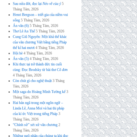
Sau nửa đời, đọc lại
Nẻo về của ý
5
Tháng Tám, 2026
Henri Bergson – triết gia của niềm vui
sống
5 Tháng Tám, 2026
Án văn (6)
5 Tháng Tám, 2026
Thơ Lê An Thế
5 Tháng Tám, 2026
Cung Giũ Nguyên: Một khả thể khác
của văn chương Việt bằng tiếng Pháp
thế kỉ hai mươi
4 Tháng Tám, 2026
Hội hè
4 Tháng Tám, 2026
Án văn (5)
4 Tháng Tám, 2026
Khi thực tại trở thành đức tin cuối
cùng: Đọc Brodsky từ bài thơ
Cô đơn
4 Tháng Tám, 2026
Còn chút gì cho nghệ thuật
3 Tháng
Tám, 2026
Một saga do Hoàng Minh Tường kể
3
Tháng Tám, 2026
Hai bản ngã trong một ngôn ngữ –
Linda Lê, Anna Moï và hai thi pháp
của kí ức Việt trong tiếng Pháp
3
Tháng Tám, 2026
“Chính sử” xét xử văn chương
2
Tháng Tám, 2026
Những ngộ nhận của chúng ta khi đọc