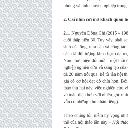
phong và tính chuyên nghiệp trong 
2. Cái nhìn cởi mở khách quan hơ
2
.1. Nguyễn Đổng Chi (2015 – 1984)
cuối thập niên 30. Tuy vậy, phải 
sinh của ông, nhu cầu và công tác
cách là đối tượng khoa học của mộ
Nam thực hiện đổi mới – một thời đi
nghiệp nghiên cứu và sáng tạo củ
đã 20 năm trôi qua, kể từ lần hội t
giá có cơ hội đạt độ chín hơn. Bởi
thảo thứ hai này, việc nghiên cứu 
và toàn diện hơn với nhiều góc nhìn
vẫn có những khó khăn riêng).
Theo chúng tôi, niềm hy vọng như 
thể của hội thảo lần này –
Hội thả