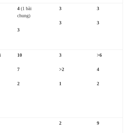
4
(1 bài
3
3
chung)
3
3
3
i
10
3
>6
7
>2
4
2
1
2
2
9