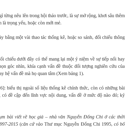
gì từng nêu lên trong hội thảo trước, là sự mở rộng, khơi sâu thêm
n là trọng yếu, hoặc còn mới mẻ.
y bằng một vài thao tác thống kê, hoặc so sánh, đối chiếu thông
i chiếu dưới đây có thể mang lại một ý niệm về sự tiếp nối hay
họn góc nhìn, khía cạnh vấn đề thuộc đối tượng nghiên cứu của
hay hệ vấn đề mà họ quan tâm (Xem bảng 1).
]: biểu thị ngoài số liệu thống kê chính thức, còn có những bài
 có đề cập đến lĩnh vực nội dung, vấn đề ở mức độ nào đó; ký
ụm bài viết về học giả – nhà văn Nguyễn Đổng Chi ở các thời
1997-2015
(
căn cứ vào
Thư mục Nguyễn Đổng Chi 1995,
có bổ