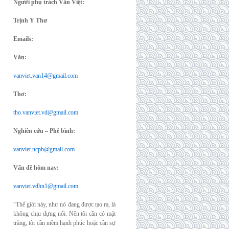
Người phụ trách Văn Việt:
Trịnh Y Thư
Emails:
Văn:
vanviet.van14@gmail.com
Thơ:
tho.vanviet.vd@gmail.com
Nghiên cứu – Phê bình:
vanviet.ncpb@gmail.com
Vấn đề hôm nay:
vanviet.vdhn1@gmail.com
“Thế giới này, như nó đang được tạo ra, là
không chịu đựng nổi. Nên tôi cần có mặt
trăng, tôi cần niềm hạnh phúc hoặc cần sự