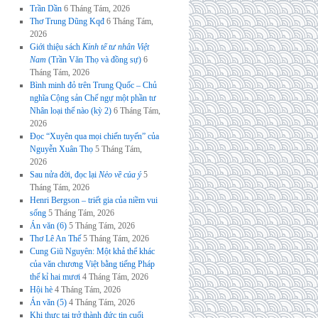
Trần Dần
6 Tháng Tám, 2026
Thơ Trung Dũng Kqđ
6 Tháng Tám,
2026
Giới thiệu sách
Kinh tế tư nhân Việt
Nam
(Trần Văn Thọ và đồng sự)
6
Tháng Tám, 2026
Bình minh đỏ trên Trung Quốc – Chủ
nghĩa Cộng sản Chế ngự một phần tư
Nhân loại thế nào (kỳ 2)
6 Tháng Tám,
2026
Đọc “Xuyên qua mọi chiến tuyến” của
Nguyễn Xuân Thọ
5 Tháng Tám,
2026
Sau nửa đời, đọc lại
Nẻo về của ý
5
Tháng Tám, 2026
Henri Bergson – triết gia của niềm vui
sống
5 Tháng Tám, 2026
Án văn (6)
5 Tháng Tám, 2026
Thơ Lê An Thế
5 Tháng Tám, 2026
Cung Giũ Nguyên: Một khả thể khác
của văn chương Việt bằng tiếng Pháp
thế kỉ hai mươi
4 Tháng Tám, 2026
Hội hè
4 Tháng Tám, 2026
Án văn (5)
4 Tháng Tám, 2026
Khi thực tại trở thành đức tin cuối