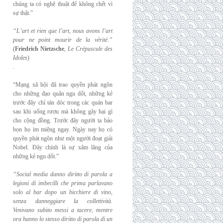
chúng ta có nghệ thuật để không chết vì
sự thật.”
“L’art et rien que l’art, nous avons l’art
pour ne point mourir de la vérité.”
(
Friedrich
Nietzsche
,
Le Crépuscule des
Idoles
)
.
“Mạng xã hội đã trao quyền phát ngôn
cho những đạo quân ngu dốt, những kẻ
trước đây chỉ tán dóc trong các quán bar
sau khi uống rượu mà không gây hại gì
cho cộng đồng. Trước đây người ta bảo
bọn họ im miệng ngay. Ngày nay họ có
quyền phát ngôn như một người đoạt giải
Nobel. Đây chính là sự xâm lăng của
những kẻ ngu dốt.”
“Social media danno diritto di parola a
legioni di imbecilli che prima parlavano
solo al
bar dopo un bicchiere di vino,
senza danneggiare la collettività.
Venivano subito messi a
tacere, mentre
ora hanno lo stesso diritto di parola di un