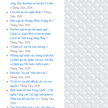
cùng: Đọc Brodsky từ bài thơ
Cô đơn
4 Tháng Tám, 2026
Còn chút gì cho nghệ thuật
3 Tháng
Tám, 2026
Một saga do Hoàng Minh Tường kể
3
Tháng Tám, 2026
Hai bản ngã trong một ngôn ngữ –
Linda Lê, Anna Moï và hai thi pháp
của kí ức Việt trong tiếng Pháp
3
Tháng Tám, 2026
“Chính sử” xét xử văn chương
2
Tháng Tám, 2026
Những ngộ nhận của chúng ta khi đọc
và đánh giá tác phẩm văn học, khi đọc
và đánh giá
Nỗi buồn chiến tranh
2
Tháng Tám, 2026
Một bản “xô-nát” thấu tâm can
2
Tháng Tám, 2026
Từ ký ức của phố đến ký ức của con
người
2 Tháng Tám, 2026
Bình minh đỏ trên Trung Quốc – Chủ
nghĩa Cộng sản Chế ngự một phần tư
Nhân loại thế nào (kỳ 1)
2 Tháng Tám,
2026
Thơ Trần Đình Sơn Cước: nỗi niềm và