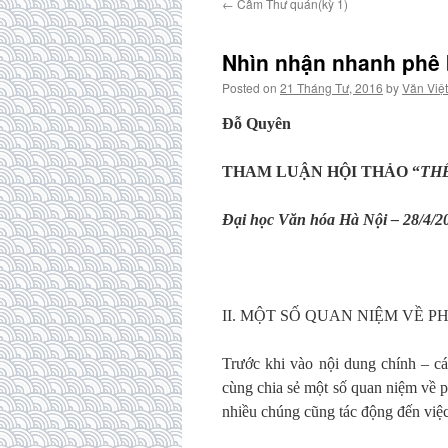
←
Cầm Thư quán(kỳ 1)
Nhìn nhận nhanh phê b
Posted on
21 Tháng Tư, 2016
by
Văn Việt
Đỗ Quyên
THAM LUẬN HỘI THẢO “
THẾ
Đại học Văn hóa Hà Nội – 28/4/2
II. MỘT SỐ QUAN NIỆM VỀ P
Trước khi vào nội dung chính – cá
cùng chia sẻ một số quan niệm về ph
nhiều chúng cũng tác động đến việc