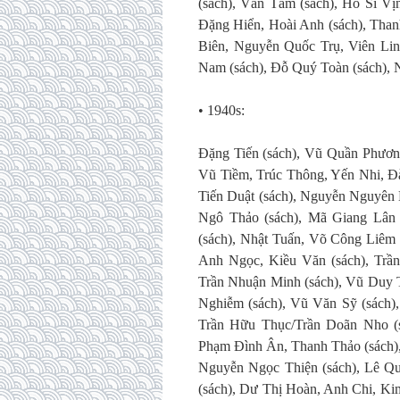
(sách), Văn Tâm (sách), Hồ Sĩ Vị
Đặng Hiển, Hoài Anh (sách), Tha
Biên, Nguyễn Quốc Trụ, Viên Lin
Nam (sách), Đỗ Quý Toàn (sách), 
• 1940s:
Đặng Tiến (sách), Vũ Quần Phương
Vũ Tiềm, Trúc Thông, Yến Nhi, Đ
Tiến Duật (sách), Nguyễn Nguyên B
Ngô Thảo (sách), Mã Giang Lân 
(sách), Nhật Tuấn, Võ Công Liêm 
Anh Ngọc, Kiều Văn (sách), Trầ
Trần Nhuận Minh (sách), Vũ Duy 
Nghiễm (sách), Vũ Văn Sỹ (sách)
Trần Hữu Thục/Trần Doãn Nho (s
Phạm Đình Ân, Thanh Thảo (sách), 
Nguyễn Ngọc Thiện (sách), Lê Qu
(sách), Dư Thị Hoàn, Anh Chi, K