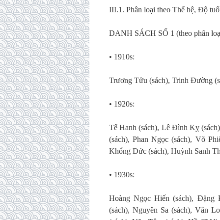
III.1. Phân loại theo Thế hệ, Độ tuổ
DANH SÁCH SỐ 1 (theo phân loại 
• 1910s:
Trương Tửu (sách), Trinh Đường (s
• 1920s:
Tế Hanh (sách), Lê Đình Kỵ (sách
(sách), Phan Ngọc (sách), Võ Phi
Khổng Ðức (sách), Huỳnh Sanh Thôn
• 1930s:
Hoàng Ngọc Hiến (sách), Đặng 
(sách), Nguyên Sa (sách), Vân L