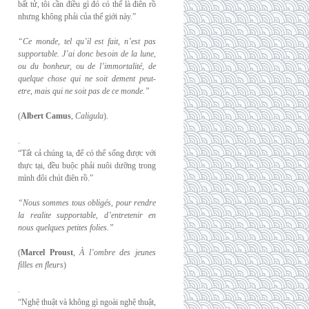
bất tử, tôi cần điều gì đó có thể là điên rồ
nhưng không phải của thế giới này.”
“Ce monde, tel qu’il est fait, n’est pas
supportable. J’ai donc besoin de la lune,
ou du
bonheur, ou de l’immortalité, de
quelque chose qui ne soit dement peut-
etre, mais qui
ne soit pas de ce monde.”
(
Albert Camus
,
Caligula
).
.
“Tất cả chúng ta, để có thể sống được với
thực tại, đều buộc phải nuôi dưỡng trong
mình đôi chút điên rồ.”
“Nous sommes tous obligés, pour rendre
la realite supportable, d’entretenir en
nous
quelques petites folies.”
(
Marcel Proust
,
À l’ombre des jeunes
filles en fleurs
)
.
“Nghệ thuật và không gì ngoài nghệ thuật,