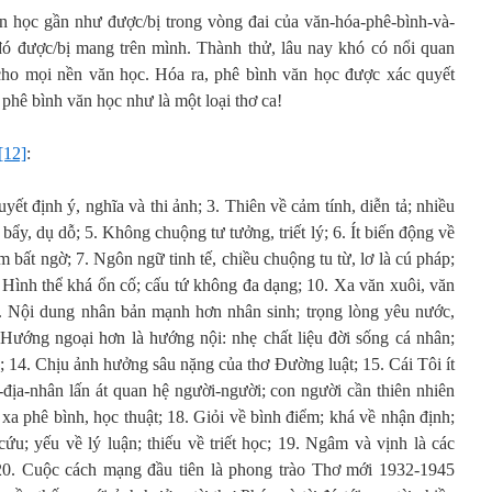
văn học gần như được/bị trong vòng đai của văn-hóa-phê-bình-và-
đó được/bị mang trên mình. Thành thử, lâu nay khó có nổi quan
ho mọi nền văn học. Hóa ra, phê bình văn học được xác quyết
phê bình văn học như là một loại thơ ca!
[12]
:
ết định ý, nghĩa và thi ảnh; 3. Thiên về cảm tính, diễn tả; nhiều
bẩy, dụ dỗ; 5. Không chuộng tư tưởng, triết lý; 6. Ít biến động về
m bất ngờ; 7. Ngôn ngữ tinh tế, chiều chuộng tu từ, lơ là cú pháp;
9. Hình thể khá ổn cố; cấu tứ không đa dạng; 10. Xa văn xuôi, văn
 12. Nội dung nhân bản mạnh hơn nhân sinh; trọng lòng yêu nước,
. Hướng ngoại hơn là hướng nội: nhẹ chất liệu đời sống cá nhân;
ên; 14. Chịu ảnh hưởng sâu nặng của thơ Đường luật; 15. Cái Tôi ít
-địa-nhân lấn át quan hệ người-người; con người cần thiên nhiên
 xa phê bình, học thuật; 18. Giỏi về bình điểm; khá về nhận định;
ứu; yếu về lý luận; thiếu về triết học; 19. Ngâm và vịnh là các
20. Cuộc cách mạng đầu tiên là phong trào Thơ mới 1932-1945