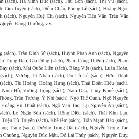
nh (sách), Hà Minh Đức (sách), Thu Bồn (sách), Thi Vũ (sách),
nh Tâm Tuyền (sách), Diễm Châu, Phong Lê (sách), Hoàng Ngọc
h (sách), Nguyễn Huệ Chi (sách), Nguyễn Tiến Văn, Trần Văn
Nguyễn Đăng Thường, v.v.
 (sách), Trần Đình Sử (sách), Huỳnh Phan Anh (sách), Nguyễn
ào Trung Đạo, Gia Dũng (sách), Phạm Công Thiện (sách), Phạm
ảy (sách), Mai Quốc Liên (sách), Bằng Việt (sách), Luân Hoán,
(sách), Vương Trí Nhàn (sách), Du Tử Lê (sách), Hữu Thỉnh
(sách), Thi Hoàng, Hoàng Hưng (sách), Thái Doãn Hiểu (sách),
n Ninh Hồ, Vương Trọng (sách), Nam Dao, Thụy Khuê (sách),
Thông, Trần Trương, Ý Nhi (sách), Ngô Thế Oanh, Ngô Nguyên
, Hoàng Vũ Thuật (sách), Ngô Văn Tao, Lại Nguyên Ân (sách),
ách), Lò Ngân Sủn (sách), Hồng Diệu (sách), Thái Kim Lan,
Triệu Từ Truyền (sách), Khế Iêm (sách), Trần Mạnh Hảo (sách),
ang Trang (sách), Dương Trọng Dật (sách), Nguyễn Trọng Tạo
im Chuông, Nguyễn Đức Mậu, Đỗ Lai Thúy (sách), Nguyễn Duy,