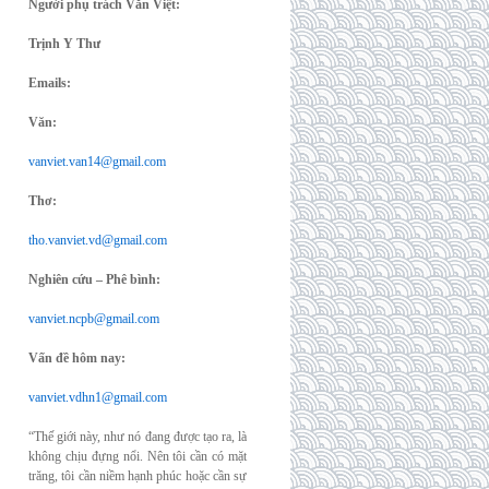
Người phụ trách Văn Việt:
Trịnh Y Thư
Emails:
Văn:
vanviet.van14@gmail.com
Thơ:
tho.vanviet.vd@gmail.com
Nghiên cứu – Phê bình:
vanviet.ncpb@gmail.com
Vấn đề hôm nay:
vanviet.vdhn1@gmail.com
“Thế giới này, như nó đang được tạo ra, là
không chịu đựng nổi. Nên tôi cần có mặt
trăng, tôi cần niềm hạnh phúc hoặc cần sự