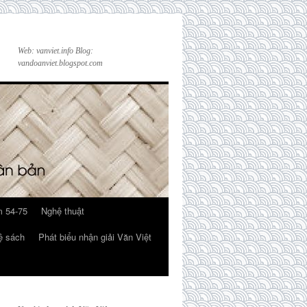
Web: vanviet.info Blog:
vandoanviet.blogspot.com
 54-75
Nghệ thuật
ệ sách
Phát biểu nhận giải Văn Việt