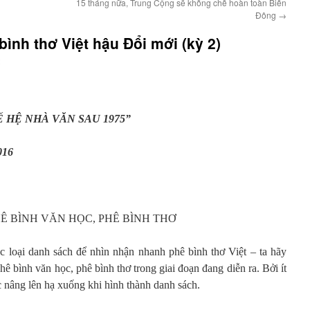
15 tháng nữa, Trung Cộng sẽ khống chế hoàn toàn Biển
Đông
→
ình thơ Việt hậu Đổi mới (kỳ 2)
 HỆ NHÀ VĂN SAU 1975”
016
HÊ BÌNH VĂN HỌC, PHÊ BÌNH THƠ
c loại danh sách để nhìn nhận nhanh phê bình thơ Việt – ta hãy
ê bình văn học, phê bình thơ trong giai đoạn đang diễn ra. Bởi ít
 nâng lên hạ xuống khi hình thành danh sách.