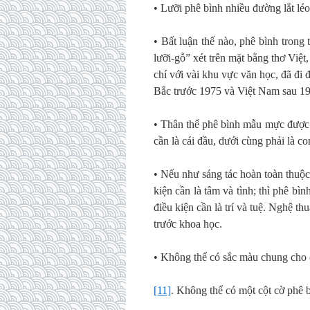
• Lưỡi phê bình nhiều đường lắt léo
• Bất luận thế nào, phê bình tron
lưỡi-gỗ” xét trên mặt bằng thơ Việt
chí với vài khu vực văn học, đã đi
Bắc trước 1975 và Việt Nam sau 19
• Thân thể phê bình mẫu mực được mô
cần là cái đầu, dưới cùng phải là co
• Nếu như sáng tác hoàn toàn thuộc 
kiện cần là tâm và tình; thì phê bìn
điều kiện cần là trí và tuệ. Nghệ t
trước khoa học.
• Không thể có sắc màu chung cho c
[11]
. Không thể có một cột cờ phê b