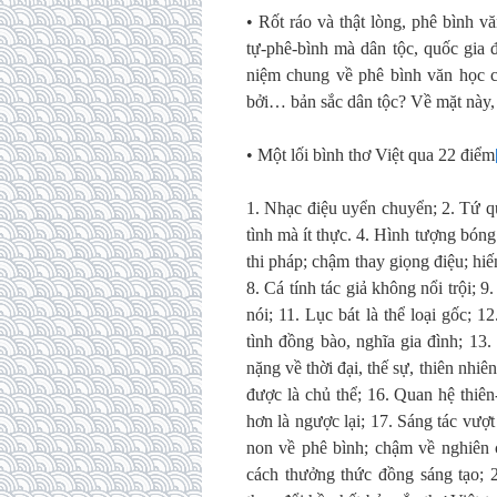
• Rốt ráo và thật lòng, phê bình 
tự-phê-bình mà dân tộc, quốc gia 
niệm chung về phê bình văn học c
bởi… bản sắc dân tộc? Về mặt này, 
• Một lối bình thơ Việt qua 22 điểm
1. Nhạc điệu uyển chuyển; 2. Tứ quy
tình mà ít thực. 4. Hình tượng bóng 
thi pháp; chậm thay giọng điệu; hiế
8. Cá tính tác giả không nổi trội; 
nói; 11. Lục bát là thể loại gốc;
tình đồng bào, nghĩa gia đình; 13
nặng về thời đại, thế sự, thiên nhi
được là chủ thể; 16. Quan hệ thiên
hơn là ngược lại; 17. Sáng tác vượt
non về phê bình; chậm về nghiên c
cách thưởng thức đồng sáng tạo; 