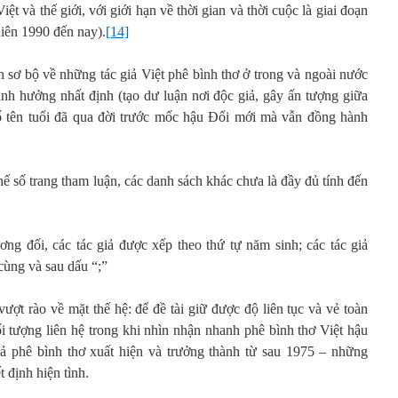
ệt và thế giới, với giới hạn về thời gian và thời cuộc là giai đoạn
iên 1990 đến nay).
[14]
h sơ bộ về những tác giả Việt phê bình thơ ở trong và ngoài nước
ảnh hưởng nhất định (tạo dư luận nơi độc giả, gây ấn tượng giữa
 tên tuổi đã qua đời trước mốc hậu Đổi mới mà vẫn đồng hành
ố trang tham luận, các danh sách khác chưa là đầy đủ tính đến
ơng đối, các tác giả được xếp theo thứ tự năm sinh; các tác giả
cùng và sau dấu “;”
ượt rào về mặt thế hệ: để đề tài giữ được độ liên tục và vẻ toàn
i tượng liên hệ trong khi nhìn nhận nhanh phê bình thơ Việt hậu
iả phê bình thơ xuất hiện và trưởng thành từ sau 1975 – những
 định hiện tình.