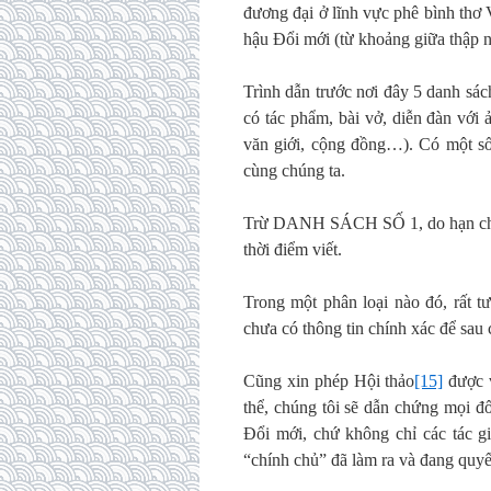
đương đại ở lĩnh vực phê bình thơ Vi
hậu Đổi mới (từ khoảng giữa thập n
Trình dẫn trước nơi đây 5 danh sác
có tác phẩm, bài vở, diễn đàn với 
văn giới, cộng đồng…). Có một số
cùng chúng ta.
Trừ DANH SÁCH SỐ 1, do hạn chế s
thời điểm viết.
Trong một phân loại nào đó, rất tư
chưa có thông tin chính xác để sau 
Cũng xin phép Hội thảo
[15]
được v
thể, chúng tôi sẽ dẫn chứng mọi đố
Đổi mới, chứ không chỉ các tác g
“chính chủ” đã làm ra và đang quyết