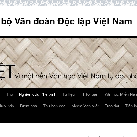
 bộ Văn đoàn Độc lập Việt Nam
Thơ
Nghiên cứu Phê bình
Tư liệu
Thảo luận
Văn học Miền Nam
k/Minds
Biếm họa
Thư bạn đọc
Media Văn Việt
Trao đổi
Trên k