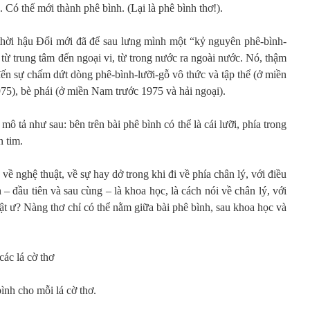
. Có thế mới thành phê bình. (Lại là phê bình thơ!).
g thời hậu Đổi mới đã để sau lưng mình một “kỷ nguyên phê-bình-
, từ trung tâm đến ngoại vi, từ trong nước ra ngoài nước. Nó, thậm
 đến sự chấm dứt dòng phê-bình-lưỡi-gỗ vô thức và tập thể (ở miền
75), bè phái (ở miền Nam trước 1975 và hải ngoại).
 tả như sau: bên trên bài phê bình có thể là cái lưỡi, phía trong
n tim.
về nghệ thuật, về sự hay dở trong khi đi về phía chân lý, với điều
h – đầu tiên và sau cùng – là khoa học, là cách nói về chân lý, với
huật ư? Nàng thơ chỉ có thể nằm giữa bài phê bình, sau khoa học và
ác lá cờ thơ
ình cho mỗi lá cờ thơ.