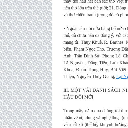
thay đổi hầu hết bản sắc thơ Việt 
nền thơ lớn trên thế giới; 21. Đóng
và thơ chiến tranh (trong đó có phon
• Ngoài câu nói nửa báng bổ nửa c
thú, dù chưa hẳn đã đồng ý, với cá
mạng từ: Thụy Khuê, R. Barthes, 
biên, Phạm Ngọc Thọ, Trương Đăn
Anh, Trần Đình Sử, Phong Lê, C
Lã Nguyên, Đặng Tiến, Lưu Khán
Khoa, Đoàn Trọng Huy, Bùi Việt
Thiện, Nguyễn Thùy Giang,
Lại N
III. MỘT VÀI DANH SÁCH 
HẬU ĐỔI MỚI
Trong mấy năm qua chúng tôi thu 
nhận về nội dung và nghệ thuật (nhậ
và xuất xứ (thế hệ, khuynh hướng,