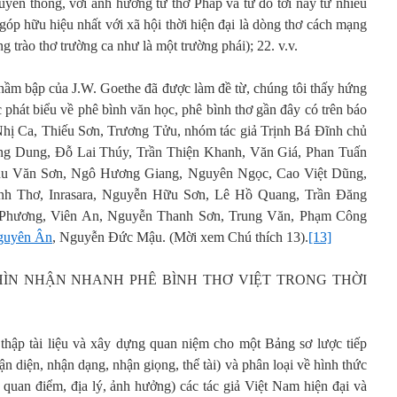
truyền thống, với ảnh hưởng từ thơ Pháp và từ đó tới nay từ nhiều
 góp hữu hiệu nhất với xã hội thời hiện đại là dòng thơ cách mạng
g trào thơ trường ca như là một trường phái); 22. v.v.
hầm bập của J.W. Goethe đã được làm đề từ, chúng tôi thấy hứng
c phát biểu về phê bình văn học, phê bình thơ gần đây có trên báo
Nhị Ca, Thiếu Sơn, Trương Tửu, nhóm tác giả Trịnh Bá Đĩnh chủ
g Dung, Đỗ Lai Thúy, Trần Thiện Khanh, Văn Giá, Phan Tuấn
hu Văn Sơn, Ngô Hương Giang, Nguyên Ngọc, Cao Việt Dũng,
h Thơ, Inrasara, Nguyễn Hữu Sơn, Lê Hồ Quang, Trần Đăng
 Phương, Viên An, Nguyễn Thanh Sơn, Trung Văn, Phạm Công
guyên Ân
, Nguyễn Đức Mậu. (Mời xem Chú thích 13).
[13]
NHÌN NHẬN NHANH PHÊ BÌNH THƠ VIỆT TRONG THỜI
thập tài liệu và xây dựng quan niệm cho một Bảng sơ lược tiếp
n diện, nhận dạng, nhận giọng, thể tài) và phân loại về hình thức
 quan điểm, địa lý, ảnh hưởng) các tác giả Việt Nam hiện đại và