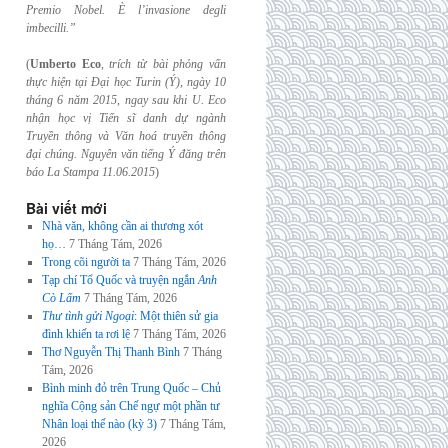
Premio Nobel. È l’invasione
degli
imbecilli.”
(
Umberto Eco
,
trích từ bài phỏng vấn
thực hiện tại Đại học Turin (Ý), ngày 10
tháng 6
năm 2015, ngay sau khi U. Eco
nhận học vị Tiến sĩ danh dự ngành
Truyền thông và
Văn hoá truyền thông
đại chúng. Nguyên văn tiếng Ý đăng trên
báo La Stampa
11.06.2015
)
Bài viết mới
Nhà văn, không cần ai thương xót
họ…
7 Tháng Tám, 2026
Trong cõi người ta
7 Tháng Tám, 2026
Tạp chí Tổ Quốc và truyện ngắn
Anh
Cò Lấm
7 Tháng Tám, 2026
Thư tình gửi Ngoại
: Một thiên sử gia
đình khiến ta rơi lệ
7 Tháng Tám, 2026
Thơ Nguyễn Thị Thanh Bình
7 Tháng
Tám, 2026
Bình minh đỏ trên Trung Quốc – Chủ
nghĩa Cộng sản Chế ngự một phần tư
Nhân loại thế nào (kỳ 3)
7 Tháng Tám,
2026