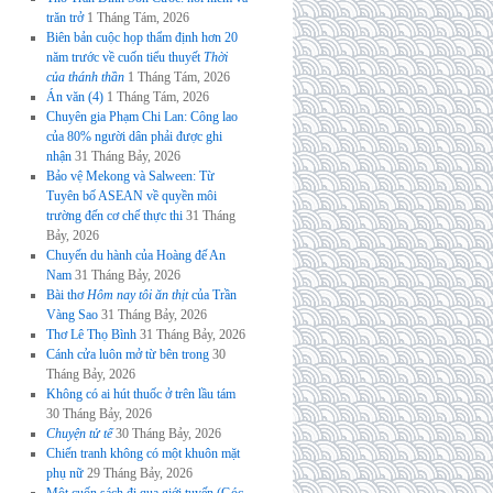
trăn trở
1 Tháng Tám, 2026
Biên bản cuộc họp thẩm định hơn 20
năm trước về cuốn tiểu thuyết
Thời
của thánh thần
1 Tháng Tám, 2026
Án văn (4)
1 Tháng Tám, 2026
Chuyên gia Phạm Chi Lan: Công lao
của 80% người dân phải được ghi
nhận
31 Tháng Bảy, 2026
Bảo vệ Mekong và Salween: Từ
Tuyên bố ASEAN về quyền môi
trường đến cơ chế thực thi
31 Tháng
Bảy, 2026
Chuyến du hành của Hoàng đế An
Nam
31 Tháng Bảy, 2026
Bài thơ
Hôm nay tôi ăn thịt
của Trần
Vàng Sao
31 Tháng Bảy, 2026
Thơ Lê Thọ Bình
31 Tháng Bảy, 2026
Cánh cửa luôn mở từ bên trong
30
Tháng Bảy, 2026
Không có ai hút thuốc ở trên lầu tám
30 Tháng Bảy, 2026
Chuyện tử tế
30 Tháng Bảy, 2026
Chiến tranh không có một khuôn mặt
phụ nữ
29 Tháng Bảy, 2026