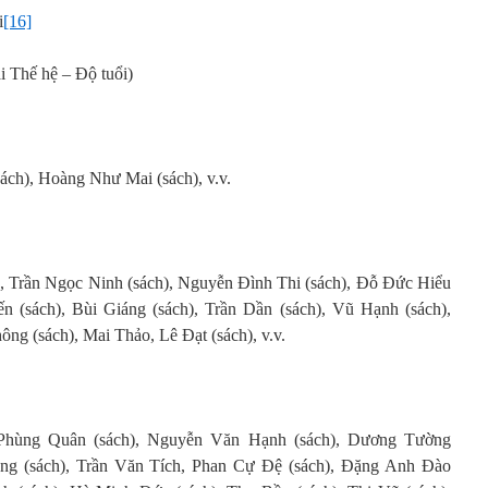
i
[16]
Thế hệ – Độ tuổi)
ách), Hoàng Như Mai (sách), v.v.
), Trần Ngọc Ninh (sách), Nguyễn Đình Thi (sách), Đỗ Đức Hiểu
ến (sách), Bùi Giáng (sách), Trần Dần (sách), Vũ Hạnh (sách),
g (sách), Mai Thảo, Lê Đạt (sách), v.v.
Phùng Quân (sách), Nguyễn Văn Hạnh (sách), Dương Tường
ong (sách), Trần Văn Tích, Phan Cự Đệ (sách), Đặng Anh Đào