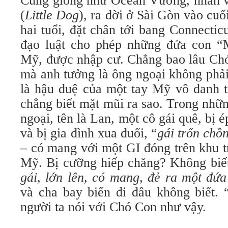
Cũng giống như Ocean Vương, nhân vậ
(
Little Dog
), ra đời ở Sài Gòn vào cu
hai tuổi, đặt chân tới bang Connecti
đạo luật cho phép những đứa con “M
Mỹ, được nhập cư. Chẳng bao lâu Chó
mà anh tưởng là ông ngoại không phải
là hậu duệ của một tay Mỹ vô danh ti
chẳng biết mặt mũi ra sao. Trong nhữ
ngoại, tên là Lan, một cô gái quê, bị 
và bị gia đình xua đuổi, “
gái trốn chồ
– có mang với một GI đóng trên khu 
Mỹ. Bị cưỡng hiếp chăng? Không biết
gái, lớn lên, có mang, đẻ ra một đứa
và cha bay biến đi đâu không biết. 
người ta nói với Chó Con như vậy.