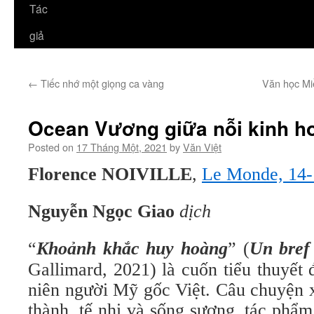
Tác
giả
←
Tiếc nhớ một giọng ca vàng
Văn học Mi
Ocean Vương giữa nỗi kinh ho
Posted on
17 Tháng Một, 2021
by
Văn Việt
Florence NOIVILLE
,
Le Monde, 14-
Nguyễn Ngọc Giao
dịch
“
Khoảnh khắc huy hoàng
” (
Un bref 
Gallimard, 2021) là cuốn tiểu thuyết
niên người Mỹ gốc Việt. Câu chuyện 
thành, tế nhị và sống sượng, tác phẩ