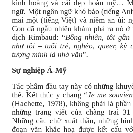
kinh hoàng và cái đẹp hoàn mỹ… M
ngữ. Một ngôn ngữ khó bảo (tiếng An
mai một (tiếng Việt) và niềm an ủi: 
Con đã ngẫu nhiên khám phá ra nó ở 
dịch Rimbaud: “
Bỗng nhiên, tôi gần
như tôi – tuổi trẻ, nghèo, queer, kỳ
tượng mình là nhà văn
”.
Sự nghiệp Á-Mỹ
Tác phẩm đầu tay này có những khuyết
thê. Kết thúc y chang “
Je me souvien
(Hachette, 1978), không phải là phần
những trang viết của chàng trai 31 
Những câu chữ xuất thần, những hình
đoạn văn khắc hoạ được kết cấu vớ