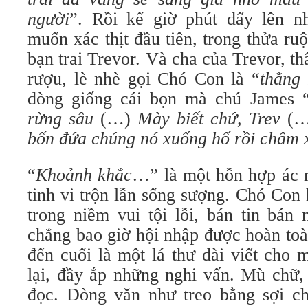
người
”. Rồi kể giờ phút dấy lên 
muốn xác thịt đầu tiên, trong thửa ruộ
bạn trai Trevor. Và cha của Trevor, th
rượu, lè nhè gọi Chó Con là “
thằng
dòng giống cái bọn mà chú James 
rừng sâu
(…)
Mày biết chứ, Trev
(
bốn đứa chúng nó xuống hố rồi châm x
“
Khoảnh khắc
…” là một hỗn hợp ác
tinh vi trộn lẫn sống sượng. Chó Con
trong niềm vui tội lỗi, bán tin bán 
chẳng bao giờ hội nhập được hoàn toà
đến cuối là một lá thư dài viết cho m
lại, đầy ắp những nghi vấn. Mù chữ,
đọc. Dòng văn như treo bằng sợi ch