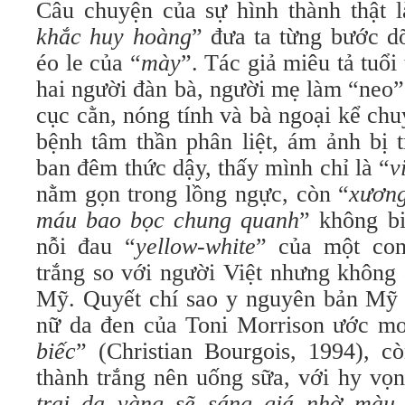
Câu chuyện của sự hình thành thật l
khắc huy hoàng
” đưa ta từng bước dõ
éo le của “
mày
”. Tác giả miêu tả tuổ
hai người đàn bà, người mẹ làm “neo”
cục cằn, nóng tính và bà ngoại kể ch
bệnh tâm thần phân liệt, ám ảnh bị 
ban đêm thức dậy, thấy mình chỉ là “
v
nằm gọn trong lồng ngực, còn “
xương
máu bao bọc chung quanh
” không bi
nỗi đau “
yellow-white
” của một co
trắng so với người Việt nhưng không 
Mỹ. Quyết chí sao y nguyên bản Mỹ 
nữ da đen của Toni Morrison ước m
biếc
” (Christian Bourgois, 1994), c
thành trắng nên uống sữa, với hy vọn
trai da vàng sẽ sáng giá nhờ màu 