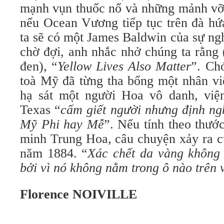
mạnh vụn thuốc nổ và những mảnh vỡ 
nếu Ocean Vương tiếp tục trên đà hứ
ta sẽ có một James Baldwin của sự n
chờ đợi, anh nhắc nhở chúng ta rằng
đen), “
Yellow Lives Also Matter
”. Ch
toà Mỹ đã từng tha bổng một nhân vi
hạ sát một người Hoa vô danh, việ
Texas “
cấm giết người nhưng định ngh
Mỹ Phi hay Mễ
”. Nếu tính theo thướ
minh Trung Hoa, câu chuyện xảy ra c
năm 1884. “
Xác chết da vàng không 
bởi vì nó không nằm trong ô nào trên 
Florence NOIVILLE