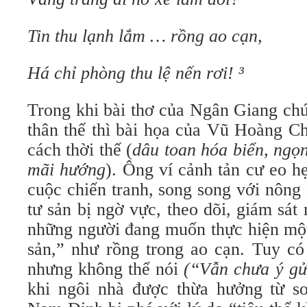
Tin thu lạnh lắm … rồng ao cạn,
Há chỉ phòng thu lệ nến rơi! ³
Trong khi bài thơ của Ngân Giang ch
thân thế thì bài họa của Vũ Hoàng C
cách thời thế (
dâu toan hóa biển, ngọ
mãi hướng
). Ông ví cảnh tản cư eo h
cuộc chiến tranh, song song với nông n
tư sản bị ngờ vực, theo dõi, giám sát
những người đang muốn thực hiện mộ
sản,” như rồng trong ao cạn. Tuy có
nhưng không thể nói
(“Vẫn chưa ý gử
khi ngôi nhà được thừa hưởng từ s