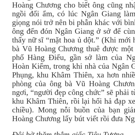
Hoàng Chương cho biết ông cũng nhậ
ngồi đối ẩm, có lúc Ngân Giang làm
giọng nói trở nên bi phẫn khác với bì
ông đến đón Ngân Giang ở sở để cùng
thấy nữ sĩ “mặt hoa ủ dột.” (Khi mới
bà Vũ Hoàng Chương thuê được một 
phố Hàng Điếu, gần sở làm của N
Hoàn Kiếm, trong khi nhà của Ngân G
Phụng, khu Khâm Thiên, xa hơn nhiề
phòng của ông bà Vũ Hoàng Chương
ngơi, “người đẹp công chức” sẽ phải t
khu Khâm Thiên, rồi lại hối hả đạp x
chiều). Mong nỗi buồn của bạn gi
Hoàng Chương lấy bút viết rồi đưa Ng
Đôi bờ thăm thẳm giấc Tiêu Tương