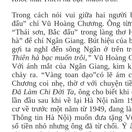
Trong cách nói vui giữa hai người
đẩu” chỉ Vũ Hoàng Chương. Ông từn
“Thái sơn, Bắc đẩu” trong làng thơ 
hà” để chỉ Ngân Giang. Bút hiệu của 
gợi ta nghĩ đến sông Ngân ở trên t
Thiên hà bạc muốn trôi,”
Vũ Hoàng C
Với ánh mắt của Ngân Giang, kim k
chảy ra. “Vàng toan dạo”có lẽ ám 
Chương coi nhẹ, thờ ơ với chuyện ti
Đã Làm Chi Đời Ta,
ông
cho biết kh
lần đầu sau khi về lại Hà Nội năm 1
cư về trước một năm từ 1949, đang là
Thông tin Hà Nội) muốn đưa tặng 
số tiền nhỏ nhưng ông đã từ chối. Ý