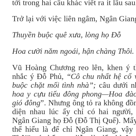
tới trong hai câu khác viết ra ít lâu sau
Trở lại với việc liên ngâm, Ngân Giang
Thuyền buộc quê xưa, lòng họ Đỗ
Hoa cười năm ngoái, hận chàng Thôi.
Vũ Hoàng Chương reo lên, khen ý th
nhắc ý Đỗ Phủ,
“Cô chu nhất hệ cố
buộc chặt mối tình nhà”;
câu dưới n
hoa y cựu tiếu đông phong—Hoa đào
gió đông
”. Nhưng ông tỏ ra không đồn
diện nhau lúc ấy chỉ có hai người
Ngân Giang họ Đỗ (Đỗ Thị Quế). Mấy
thể hiểu là để chỉ Ngân Giang, vậ