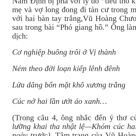
Nam Định bị phá với lý do “tiêu thổ 
mẹ và vợ long đong đi tản cư trong m
với hai bàn tay trắng,Vũ Hoàng Chươ
sau trong bài “Phó giang hồ.” Ông là
dịch:
Cơ nghiệp buông trôi ở Vị thành
Ném theo đời loạn kiếp lênh đênh
Lửa dâng bốn mặt khô xương trắng
Cúc nở hai lần ướt áo xanh…
(Trong câu 4, ông nhắc đến ý thơ 
lưỡng khai tha nhật lệ—Khóm cúc hai
ngày trước).
Tâm trạng của Vũ Hoàn