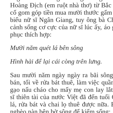
Hoàng Địch (em ruột nhà thơ) từ Bắc
cố gom góp tiền mua mười thước gấm
biếu nữ sĩ Ngân Giang, tuy ông bà C
cảnh sống cơ cực của nữ sĩ lúc ấy, áo
phục thích hợp:
Mười năm quét lá bên sông
Hình hài để lại cái còng trên lưng.
Sau mười năm ngày ngày ra bãi sông
bán, tối về rửa bát thuê, làm việc quầ
gạo nấu cháo cho mấy mẹ con lay lắt
sĩ thiên tài của nước Việt đã đến tuổi
lá, rửa bát và chai lọ thuê được nữa
nghèo nàn bên bờ sông để kiếm sống: