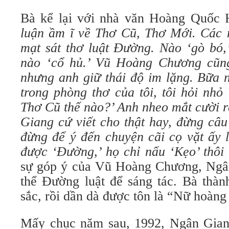
Bà kể lại với nhà văn Hoàng Quốc 
luận ầm ĩ về Thơ Cũ, Thơ Mới. Các n
mạt sát thơ luật Đường. Nào ‘gò bó,’
nào ‘cổ hủ.’ Vũ Hoàng Chương cũng
nhưng anh giữ thái độ im lặng. Bữa 
trong phòng thơ của tôi, tôi hỏi nh
Thơ Cũ thế nào?’ Anh nheo mắt cười r
Giang cứ viết cho thật hay, đừng câu
đừng để ý đến chuyện cãi cọ vặt ấy 
được ‘Đường,’ họ chỉ nấu ‘Kẹo’ thôi
sự góp ý của Vũ Hoàng Chương, Ngân
thể Đường luật để sáng tác. Bà thàn
sắc, rồi dần dà được tôn là “Nữ hoàng
Mấy chục năm sau, 1992, Ngân Gia