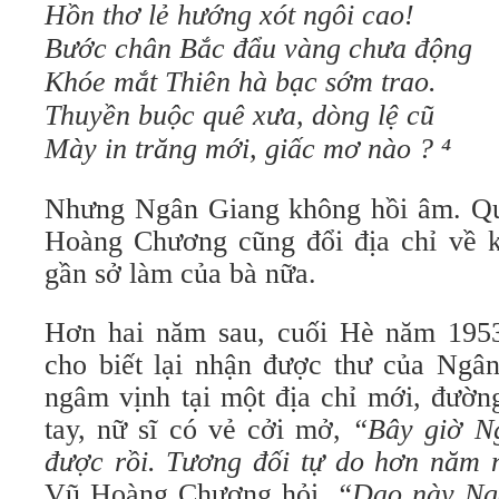
Hồn thơ lẻ hướng xót ngôi cao!
Bước chân Bắc đẩu vàng chưa động
Khóe mắt Thiên hà bạc sớm trao.
Thuyền buộc quê xưa, dòng lệ cũ
Mày in trăng mới, giấc mơ nào ? ⁴
Nhưng Ngân Giang không hồi âm. Qu
Hoàng Chương cũng đổi địa chỉ về 
gần sở làm của bà nữa.
Hơn hai năm sau, cuối Hè năm 19
cho biết lại nhận được thư của Ngâ
ngâm vịnh tại một địa chỉ mới, đườn
tay, nữ sĩ có vẻ cởi mở,
“Bây giờ N
được rồi. Tương đối tự do hơn năm 
Vũ Hoàng Chương hỏi,
“Dạo này Ng