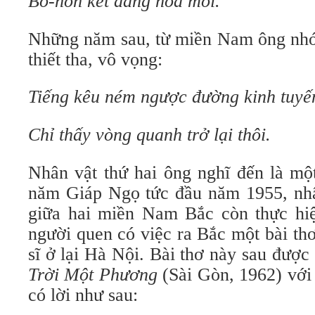
Bồ-hòn kết đắng hoa môi.
Những năm sau, từ miền Nam ông nhớ 
thiết tha, vô vọng:
Tiếng kêu ném ngược đường kinh tuyế
Chỉ thấy vòng quanh trở lại thôi.
Nhân vật thứ hai ông nghĩ đến là mộ
năm Giáp Ngọ tức đầu năm 1955, nhâ
giữa hai miền Nam Bắc còn thực hi
người quen có việc ra Bắc một bài th
sĩ ở lại Hà Nội. Bài thơ này sau được 
Trời Một Phương
(Sài Gòn, 1962) với 
có lời như sau: