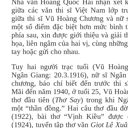
Nhà văn Hoàng Quốc Hải nhận xét kh
giữa các văn thi sĩ Việt Nam lớp tr
giữa thi sĩ Vũ Hoàng Chương và nữ 
một số điểm đặc biệt hơn mức bình t
phía sau, xin được giới thiệu và giải 
họa, liên ngâm của hai vị, cùng những
tay hoặc gửi cho nhau.
Tuy hai người trạc tuổi (Vũ Hoàng
Ngân Giang: 20.3.1916), nữ sĩ Ngân
chương, báo chí biết đến trước thi
Mãi đến năm 1940, ở tuổi 25, Vũ Hoà
thơ đầu tiên (
Thơ Say
) trong khi Ng
một “thần đồng.” Hai câu thơ đầu đờ
(1922), bài thơ “Vịnh Kiều” được
(1924), tuyển tập thơ văn
Giọt Lệ Xuâ