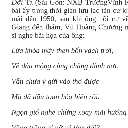
Đời
Ta (Sài Gòn: NXB TrươngVĩnh Ký
bài ấy trong thời gian lưu lạc tản cư
mãi đến 1950, sau khi ông hồi cư 
Giang đến thăm, Vũ Hoàng Chương m
sĩ nghe bài họa của ông:
Lửa khóa mây then bốn vách trời,
Về đâu mộng cũng chẳng đành nơi.
Vẫn chưa ý gửi vào thơ được
Mà đã dâu toan hóa biển rồi.
Ngọn gió nghe chừng xoay mãi hướng
Vầng trăng ai nỡ xẻ làm đôi?