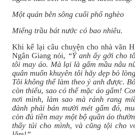
Một quán bên sông cuối phố nghèo
Miếng trầu bát nước có bao nhiêu.
Khi kể lại câu chuyện cho nhà văn H
Ngân Giang nói,
“
Ý anh ấy gởi cho t
tôi may áo. Mà lại là gấm mầu nâu nữ
quân muốn khuyên tôi hãy dẹp bỏ lòng 
Tôi không thể làm theo ý anh được. B
còn thiếu, sao có thể mặc áo gấm! Co
nơi mình, làm sao mà rảnh rang miền
đành phải bán mười mét gấm đó, mu
còn đủ tiền may một bộ quần áo thường
thấy tủi cho mình, và cũng tội cho 
lắm!”