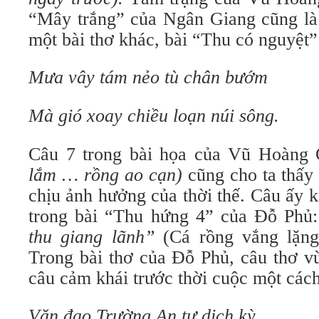
“Mây trắng” của Ngân Giang cũng là 
một bài thơ khác, bài “Thu có nguyệt”
Mưa vây tám nẻo tù chân bướm
Mà gió xoay chiều loạn núi sông.
Câu 7 trong bài họa của Vũ Hoàn
lắm … rồng ao cạn)
cũng cho ta thấy 
chịu ảnh hưởng của thời thế. Câu ấy 
trong bài “Thu hứng 4” của Đỗ Phủ
thu giang lãnh”
(Cá rồng vắng lặng,
Trong bài thơ của Đỗ Phủ, câu thơ v
câu cảm khái trước thời cuộc một cách
Văn đạo Trường An tự dịch kỳ