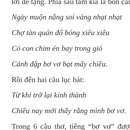
lời đề tặng. Phía sau tấm kia là bốn câ
Ngày muộn nắng soi vàng nhạt nhạt
Chợ tàn quán đổ bóng xiêu xiêu
Có con chim én bay trong gió
Cánh đập bơ vơ bạt mấy chiều.
Rồi đến hai câu lục bát:
Từ khi trở lại kinh thành
Chiều nay mới thấy rằng mình bơ vơ.
Trong 6 câu thơ, tiếng “bơ vơ” đượ