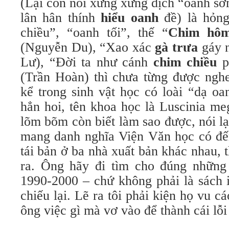
(Lại còn nói xưng xưng dịch “oanh s
lân hân thính
hiểu oanh
đề) là hỏng
chiều”, “oanh tối”, thế “
Chim h
(Nguyễn Du), “Xao xác
gà trưa
gáy 
Lư), “Đời ta như cánh
chim chiều
p
(Trần Hoàn) thì chưa từng được ngh
kể trong sinh vật học có loài “dạ
hẳn hoi, tên khoa học là Luscinia me
lõm bõm còn biết làm sao được, nói l
mang danh nghĩa Viện Văn học có đến
tái bản ở ba nhà xuất bản khác nhau,
ra. Ông hãy đi tìm cho đúng những
1990-2000 – chứ không phải là sách i
chiếu lại. Lẽ ra tôi phải kiện họ vu cá
ông việc gì mà vơ vào để thành cái lỗ