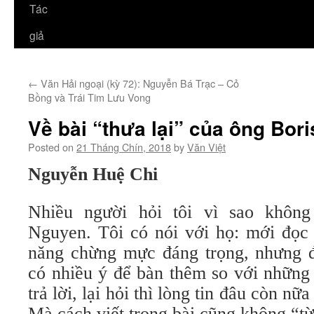
Tác
giả
←
Văn Hải ngoại (kỳ 72): Nguyễn Bá Trạc – Cỏ
Bồng và Trái Tim Lưu Vong
Về bài “thưa lại” của ông Bor
Posted on
21 Tháng Chín, 2018
by
Văn Việt
Nguyễn Huệ Chi
Nhiều người hỏi tôi vì sao không 
Nguyen. Tôi có nói với họ: mới đọc 
năng chừng mực đáng trọng, nhưng đ
có nhiều ý để bàn thêm so với những g
trả lời, lại hỏi thì lòng tin đâu còn nữ
Mà cách viết trong bài cũng không “từ