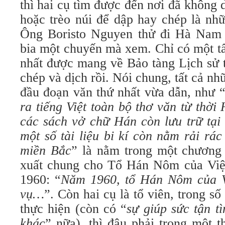
thì hai cụ tìm được đến nơi đã không d
hoặc trèo núi để dập hay chép là nh
Ông Boristo Nguyen thử đi Hà Nam 
bia một chuyến mà xem. Chỉ có một t
nhất được mang về Bảo tàng Lịch sử 
chép và dịch rồi. Nói chung, tất cả nh
đầu đoạn văn thứ nhất vừa dẫn, như 
ra tiếng Việt toàn bộ thơ văn từ thời 
các sách vở chữ Hán còn lưu trữ tại 
một số tài liệu bi kí còn nằm rải rá
miền Bắc
”
là nằm trong một chương 
xuất chung cho Tổ Hán Nôm của Việ
1960: “
Năm 1960, tổ Hán Nôm của V
vụ…
”. Còn hai cụ là tổ viên, trong số
thực hiện (còn có “
sự giúp sức tận 
khác
” nữa), thì đâu phải trong một t