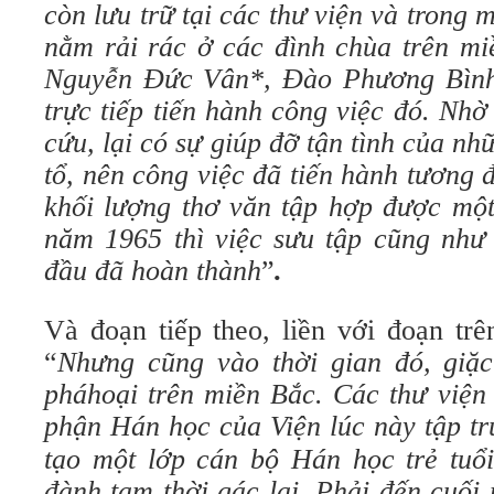
còn lưu trữ tại các thư viện và trong mộ
nằm rải rác ở các đình chùa trên m
Nguyễn Đức Vân*, Đào Phương Bình,
trực tiếp tiến hành công việc đó. Nhờ
cứu, lại có sự gi
ú
p
đ
ỡ tận t
ì
nh của nh
tổ, nên công việc đã tiến hành t
ươ
ng
khối lượng th
ơ
văn tập hợp được một
năm 1965 thì việc sưu tập
c
ũ
ng nh
đ
ầu
đã
ho
à
n th
à
nh
”
.
Và đoạn tiếp theo, liền với đoạn trê
“
Nh
ư
ng
c
ũ
ng
v
à
o
thời
gian
đó,
giặc
ph
á
hoại
tr
ê
n
miền
Bắc
.
C
á
c
th
ư
viện
phận
H
á
n
học
của
Viện
l
ú
c
n
à
y
tập
t
tạo
một
lớp
c
á
n
bộ
H
á
n
học
trẻ
tuổi
đà
nh
tạm
thời
g
á
c
lại
.
Phải
đ
ến
cuối