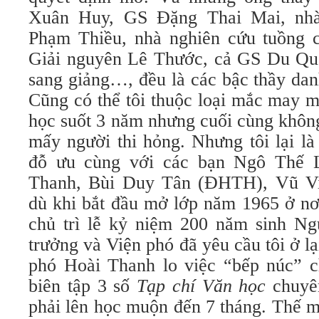
Xuân Huy, GS Đặng Thai Mai, nh
Phạm Thiều, nhà nghiên cứu tuồng 
Giải nguyên Lê Thước, cả GS Du Qu
sang giảng…, đều là các bậc thầy dan
Cũng có thể tôi thuộc loại mắc may m
học suốt 3 năm nhưng cuối cùng không
mấy người thi hỏng. Nhưng tôi lại l
đỗ ưu cùng với các bạn Ngô Thế 
Thanh, Bùi Duy Tân (ĐHTH), Vũ V
dù khi bắt đầu mở lớp năm 1965 ở nơi
chủ trì lễ kỷ niệm 200 năm sinh Ng
trưởng và Viện phó đã yêu cầu tôi ở l
phó Hoài Thanh lo việc “bếp núc” c
biên tập 3 số
Tạp chí Văn học
chuyê
phải lên học muộn đến 7 tháng. Thế m