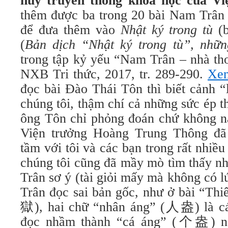
huy truyền thống khoa học của Vi
thêm được ba trong 20 bài Nam Trân 
để đưa thêm vào
Nhật ký trong tù
(
(
Bản dịch “Nhật ký trong tù”, nhữn
trong tập kỷ yếu “Nam Trân – nhà thơ
NXB Tri thức, 2017, tr. 289-290.
Xem
đọc bài Đào Thái Tôn thì biết cảnh 
chúng tôi, thậm chí cả những sức ép t
ông Tôn chỉ phỏng đoán chứ không 
Viện trưởng Hoàng Trung Thông đã 
tầm với tôi và các bạn trong rất nhiề
chúng tôi cũng đã mầy mò tìm thấy n
Trân sơ ý (tài giỏi mấy mà không có 
Trân đọc sai bản gốc, như ở bài “T
獄), hai chữ “nhân áng” (人盎) là cá
đọc nhầm thành “cá áng” (个盎) ngh