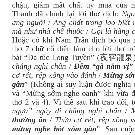
chậu, giảm mất chất uy mua của n
Thanh đã chỉnh lại lời thơ dịch:
Ngo
ang người
/
Ang chất trong lao biết
mà như nhà chế thuốc
/
Gọi là hàng 
Hoặc có khi Nam Trân dịch bỏ qua n
thơ 7 chữ cổ điển làm cho lời thơ tr
bài “Dạ túc Long Tuyền” (夜宿龍泉)
chẳng nghỉ chân
/
Đêm “gà năm vị” 
cơ rét, rệp xông vào đánh
/
Mừng sớm
gần
” (Không ai suy luận được nghĩa
và “Mừng sớm nghe oanh” khi vừa đọ
thơ 2 và 4). Vì thế sau khi trao đổi, t
ngựa” ngày đi chẳng nghỉ chân
/
M
thường ăn
/
Thừa cơ rét, rệp xông 
mừng nghe hót xóm gần
”. Sau cuộ