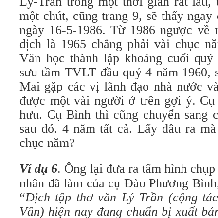
Lý-Trần trong một thời gian rất lâu,
một chút, cũng trang 9, sẽ thấy ngay
ngày 16-5-1986. Từ 1986 ngược về 
dịch là 1965 chẳng phải vài chục nă
Văn học thành lập khoảng cuối quý
sưu tầm TVLT đầu quý 4 năm 1960, 
Mai gặp các vị lãnh đạo nhà nước v
được một vài người ở trên gợi ý. C
hưu. Cụ Bình thì cũng chuyển sang 
sau đó. 4 năm tất cả. Lấy đâu ra mà
chục năm?
Ví dụ 6
. Ông lại đưa ra tấm hình chụp
nhân đã làm của cụ Đào Phương Bình,
“
Dịch tập thơ văn Lý Trần (cộng tá
Vân) hiện nay đang chuẩn bị xuất bả