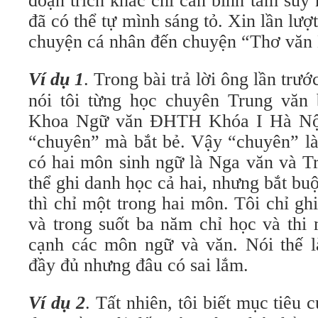
đoạn trích khác chỉ cần bình tâm suy n
đã có thể tự mình sáng tỏ. Xin lần lượ
chuyện cá nhân đến chuyện “Thơ văn
Ví dụ 1
. Trong bài trả lời ông lần trước
nói tôi từng học chuyên Trung văn
Khoa Ngữ văn ĐHTH Khóa I Hà Nội
“chuyên” mà bắt bẻ. Vậy “chuyên” là
có hai môn sinh ngữ là Nga văn và Tr
thể ghi danh học cả hai, nhưng bắt buộ
thì chỉ một trong hai môn. Tôi chỉ g
và trong suốt ba năm chỉ học và thi
cạnh các môn ngữ và văn. Nói thế l
đầy đủ nhưng đâu có sai lắm.
Ví dụ 2
. Tất nhiên, tôi biết mục tiêu 