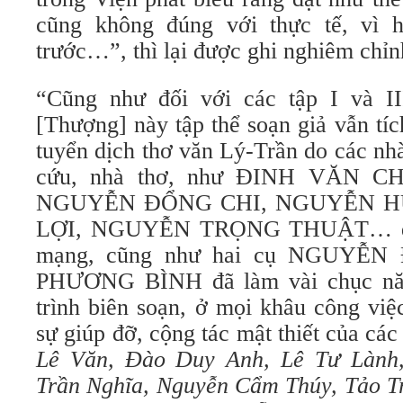
cũng không đúng với thực tế, vì h
trước…”, thì lại được ghi nghiêm chỉ
“Cũng như đối với các tập I và II
[Thượng] này tập thể soạn giả vẫn tí
tuyển dịch thơ văn Lý-Trần do các nh
cứu, nhà thơ, như ĐINH VĂN C
NGUYỄN ĐỔNG CHI, NGUYỄN H
LỢI, NGUYỄN TRỌNG THUẬT… đã 
mạng, cũng như hai cụ NGUYỄ
PHƯƠNG BÌNH đã làm vài chục năm
trình biên soạn, ở mọi khâu công việ
sự giúp đỡ, cộng tác mật thiết của cá
Lê Văn, Đào Duy Anh, Lê Tư Lành
Trần Nghĩa, Nguyễn Cẩm Thúy, Tảo T