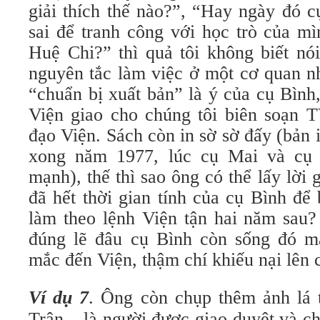
giải thích thế nào?”, “Hay ngày đó c
sai để tranh công với học trò của m
Huệ Chi?” thì quả tôi không biết nó
nguyên tắc làm việc ở một cơ quan n
“chuẩn bị xuất bản” là ý của cụ Bình
Viện giao cho chúng tôi biên soạn T
đạo Viện. Sách còn in sờ sờ đấy (bản 
xong năm 1977, lúc cụ Mai và cụ
mạnh), thế thì sao ông có thể lấy lời 
đã hết thời gian tính của cụ Bình để
làm theo lệnh Viện tận hai năm sau
đúng lẽ đâu cụ Bình còn sống đó m
mắc đến Viện, thậm chí khiếu nại lên 
Ví dụ 7
. Ông còn chụp thêm ảnh lá
Trân – là người được giao duyệt và c