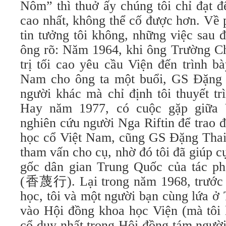
Nôm” thì thuở ấy chúng tôi chỉ đạt đ
cao nhất, không thể cố được hơn. Về 
tin tưởng tôi không, những việc sau 
ông rõ: Năm 1964, khi ông Trường Ch
trị tối cao yêu cầu Viện đến trình b
Nam cho ông ta một buổi, GS Đặng 
người khác mà chỉ định tôi thuyết tr
Hay năm 1977, có cuộc gặp giữa 
nghiên cứu người Nga Riftin để trao 
học cổ Việt Nam, cũng GS Đặng Thai 
tham vấn cho cụ, nhờ đó tôi đã giúp cụ
gốc dân gian Trung Quốc của tác 
(香蔑行). Lại trong năm 1968, trước k
học, tôi và một người bạn cùng lứa ở
vào Hội đồng khoa học Viện (mà tôi 
cổ duy nhất trong Hội đồng tám người