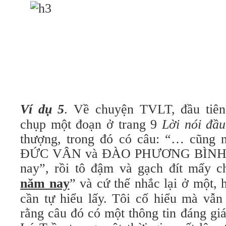
Ví dụ 5
. Về chuyện TVLT, đầu tiên
chụp một đoạn ở trang 9
Lời nói đầu
thượng, trong đó có câu: “… cũn
ĐỨC VÂN và ĐÀO PHƯƠNG BÌNH đã
nay”, rồi tô đậm và gạch đít mấy c
năm nay
” và cứ thế nhắc lại ở một, h
cần tự hiểu lấy. Tôi cố hiểu mà vẫn
rằng câu đó có một thông tin đáng gi