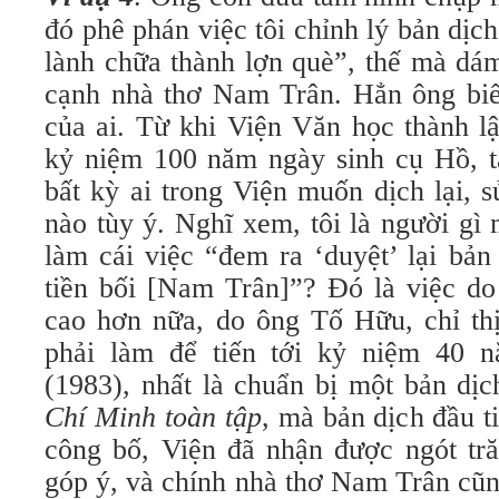
đó phê phán việc tôi chỉnh lý bản dịc
lành chữa thành lợn què”, thế mà dám
cạnh nhà thơ Nam Trân. Hẳn ông bi
của ai. Từ khi Viện Văn học thành l
kỷ niệm 100 năm ngày sinh cụ Hồ, t
bất kỳ ai trong Viện muốn dịch lại, 
nào tùy ý. Nghĩ xem, tôi là người gì
làm cái việc “đem ra ‘duyệt’ lại bản
tiền bối [Nam Trân]”? Đó là việc do
cao hơn nữa, do ông Tố Hữu, chỉ th
phải làm để tiến tới kỷ niệm 40
(1983), nhất là chuẩn bị một bản dị
Chí Minh toàn tập
, mà bản dịch đầu 
công bố, Viện đã nhận được ngót tră
góp ý, và chính nhà thơ Nam Trân cũng