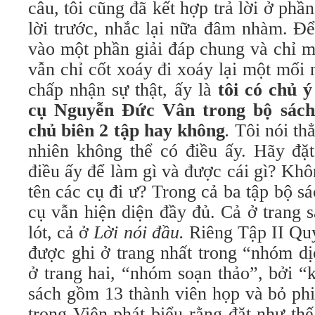
câu, tôi cũng đã kết hợp trả lời ở phầ
lời trước, nhắc lại nữa đâm nhàm. Để
vào một phần giải đáp chung và chỉ mộ
vẫn chỉ cốt xoáy đi xoáy lại một mối
chấp nhận sự thật, ấy là
tôi
có chủ ý
cụ Nguyễn Đức Vân trong bộ sách 
chủ biên 2 tập hay không
.
Tôi nói th
nhiên không thể có điều ấy. Hãy đặt
điều ấy để làm gì và được cái gì? Khô
tên các cụ đi ư? Trong cả ba tập bộ sá
cụ vẫn hiện diện đầy đủ. Cả ở trang 
lót, cả ở
Lời nói đầu.
Riêng Tập II Quy
được ghi ở trang nhất trong “nhóm d
ở trang hai, “nhóm soạn thảo”, bởi “
sách gồm 13 thành viên họp và bỏ phi
trong Viện phát biểu rằng đặt như th