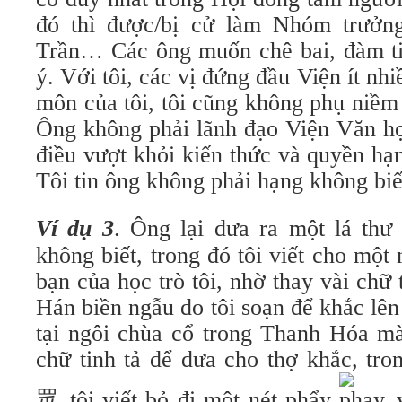
đó thì được/bị cử làm Nhóm trưở
Trần… Các ông muốn chê bai, đàm tiế
ý. Với tôi, các vị đứng đầu Viện ít nh
môn của tôi, tôi cũng không phụ niềm t
Ông không phải lãnh đạo Viện Văn học
điều vượt khỏi kiến thức và quyền hạ
Tôi tin ông không phải hạng không biế
Ví dụ 3
. Ông lại đưa ra một lá th
không biết, trong đó tôi viết cho một 
bạn của học trò tôi, nhờ thay vài chữ
Hán biền ngẫu do tôi soạn để khắc lê
tại ngôi chùa cổ trong Thanh Hóa mà
chữ tinh tả để đưa cho thợ khắc, tr
眾 tôi viết bỏ đi một nét phẩy
, 