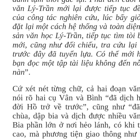
v
ă
n
L
ý-
Trần
mới
lại
đư
ợc
tiếp
tục
đ
của
c
ô
ng
t
á
c
nghi
ê
n
cứu
,
l
ú
c
bấy
gi
đ
ặt
lại
một
c
á
ch
hệ
thống
v
à
to
à
n
diệ
sản
v
ă
n
học
L
ý-
Trần
,
tiếp
tục
t
ì
m
t
ò
i
mới
,
c
ũ
ng
nh
ư đ
ối
chiếu
,
tra
cứu
lại
tr
ư
ớc
đâ
y
đã
tuyển
lựa
.
Có thế mới 
bạn đọc
một tập tài liệu không đến n
nàn
”.
Cứ xét nét từng chữ, cả hai đoạn vă
nói rõ hai cụ Vân và Bình “đã dịch h
đời Hồ trở về trước”, cũng như “đã
chùa, dập bia và dịch được nhiều vă
Bia phần lớn ở nơi hẻo lánh, có khi 
cao, mà phương tiện giao thông như 