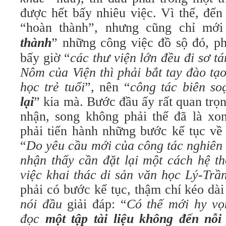
được hết bấy nhiêu việc. Vì thế, đế
“hoàn thành”, nhưng cũng chỉ mới
th
à
nh
” những công việc đồ sộ đó, p
bấy giờ “
các thư viện lớn đều đi sơ tá
Nôm của Viện thì phải bắt tay đào tạ
học trẻ tuổi
”, nên “
công tác biên s
lại
” kia mà. Bước đầu ấy rất quan trọ
nhận, song không phải thế đã là xon
phải tiến hành những bước kế tục về 
“
Do yêu cầu mới của công tác nghiên 
nhận thấy cần đặt lại một cách hệ t
việc khai thác di sản văn học Lý-Tr
phải có bước kế tục, thậm chí kéo d
nói đầu
giải đáp: “
Có thế mới hy vọ
đọc
một tập tài liệu không đến nỗi