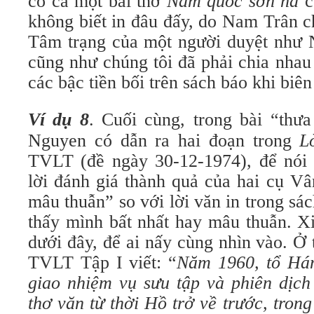
có cả một bài thơ
Nam quốc sơn hà
c
không biết in đâu đấy, do Nam Trân c
Tâm trạng của một người duyệt như N
cũng như chúng tôi đã phải chia nhau
các bậc tiền bối trên sách báo khi bi
Ví dụ 8
. Cuối cùng, trong bài “thưa
Nguyen có dẫn ra hai đoạn trong
L
TVLT (đề ngày 30-12-1974), để nói 
lời đánh giá thành quả của hai cụ Vâ
mâu thuẫn” so với lời văn in trong sác
thấy mình bất nhất hay mâu thuẫn. Xi
dưới đây, để ai nấy cùng nhìn vào. Ở 
TVLT Tập I viết: “
Năm 1960, tổ Há
giao nhiệm vụ
sưu tập và phiên dịch
thơ văn từ thời Hồ trở về trước, tro