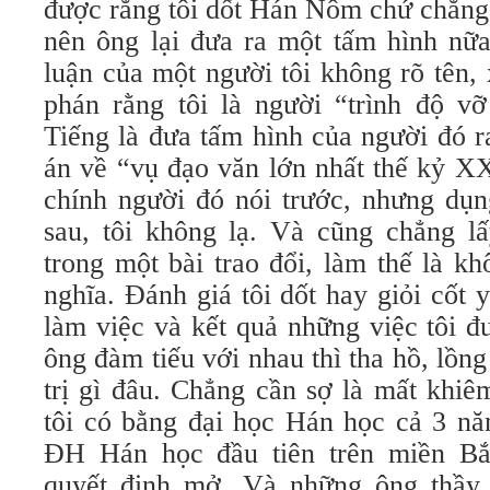
được rằng tôi dốt Hán Nôm chứ chẳng
nên ông lại đưa ra một tấm hình nữa
luận của một người tôi không rõ tên,
phán rằng tôi là người “trình độ 
Tiếng là đưa tấm hình của người đó r
án về “vụ đạo văn lớn nhất thế kỷ X
chính người đó nói trước, nhưng dụn
sau, tôi không lạ. Và cũng chẳng lấ
trong một bài trao đổi, làm thế là kh
nghĩa. Đánh giá tôi dốt hay giỏi cốt 
làm việc và kết quả những việc tôi đ
ông đàm tiếu với nhau thì tha hồ, lồn
trị gì đâu. Chẳng cần sợ là mất khiêm
tôi có bằng đại học Hán học cả 3 n
ĐH Hán học đầu tiên trên miền B
quyết định mở. Và những ông thầy