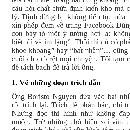
câu hỏi chất chứa định kiến khó mà 
lý. Định dừng lại không tiếp tục nữa 
xin phép đem về trang Facebook Dũng
còn bày tỏ một ý tưởng hơi lạ: không
biết lỗi và im lặng”. Thôi thì dù có ph
khoe khoang” hay “bất nhẫn”… cũng p
cuối cho rõ rệt mọi chuyện. Tôi tạm 
đề tách bạch để trả lời ông.
1
.
Về những đoạn trích dẫn
Ông Boristo Nguyen đưa vào bài nhiề
rồi trích lại. Trích để phản bác, chỉ t
Nhưng đọc thì hình như không đá
muốn. Trừ những chỗ hiểu sai văn c