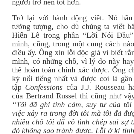
người trở nên tốt hơn.
Trở lại với hành động viết. Nó hầu
tưởng tượng, cho dù chúng ta viết b
Hiến Lê trong phần “Lời Nói Đầu
mình, cũng, trong một cung cách nà
điều ấy. Ông xin lỗi độc giả vì biết r
mình, có những chỗ, vì lý do này hay
thể hoàn toàn chính xác được. Ông c
ký nổi tiếng nhất và được coi là gần
tập
Confessions
của J.J. Rousseau 
của Bertrand Russel thì cũng như vậ
“Tôi đã ghi tình cảm, suy tư của tô
việc xảy ra trong đời tôi mà tôi đã đ
nhiều chỗ tôi đã vô tình chép sai sự t
đó không sao tránh được. Lỗi ở kí tính