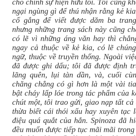
cho chính sự hiện hữu tôi. Tôi cũng k
ngại ngùng gì để thú nhận rằng kẻ ki
cố gắng để viết được dăm ba trang
nhưng những trang sách này cũng chẳ
có lẽ vì những áng văn hay thì chẳn
ngay cả thuộc về kẻ kia, có lẽ chún
ngữ, thuộc về truyền thống. Ngoài việ
đã được ghi dấu; tôi đã được định tr
lãng quên, lụi tàn dần, và, cuối cùn
chăng chẳng có gì hơn là một vài tia
bật cháy lấp lóe trong tác phẩm của k
chút một, tôi trao gửi, giao nạp tất cả
thừa biết cái thói xấu hay xuyên tạc
điệu quá quắt của hắn. Spinoza đã hi
đều muốn được tiếp tục mãi mãi trong