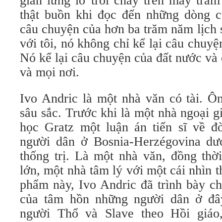
gian lững lờ trôi chảy trên mấy trăm
thật buồn khi đọc đến những dòng 
câu chuyện của hơn ba trăm năm lịch 
với tôi, nó không chỉ kể lại câu chuy
Nó kể lại câu chuyện của đất nước và
và mọi nơi.
Ivo Andric là một nhà văn có tài. Ô
sâu sắc. Trước khi là một nhà ngoại gi
học Gratz một luận án tiến sĩ về đờ
người dân ở Bosnia-Herzégovina dướ
thống trị. Là một nhà văn, đồng thờ
lớn, một nhà tâm lý với một cái nhìn t
phẩm này, Ivo Andric đã trình bày ch
của tâm hồn những người dân ở đây
người Thổ và Slave theo Hồi giáo,