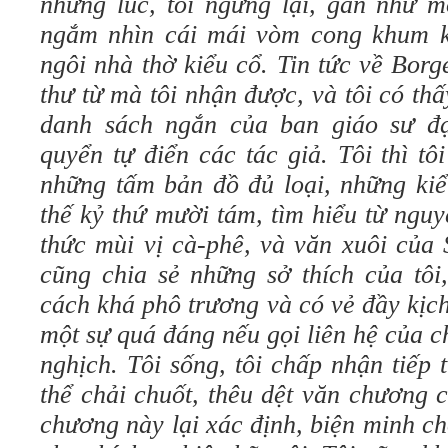
những lúc, tôi ngừng lại, gần như 
ngắm nhìn cái mái vòm cong khum k
ngôi nhà thờ kiểu cổ. Tin tức về Borg
thư từ mà tôi nhận được, và tôi có thấ
danh sách ngắn của ban giáo sư đạ
quyển tự điển các tác giả. Tôi thì t
những tấm bản đồ đủ loại, những kiể
thế kỷ thứ mười tám, tìm hiểu từ ngu
thức mùi vị cà-phê, và văn xuôi của 
cũng chia sẻ những sở thích của tôi
cách khá phô trương và có vẻ đầy kịch
một sự quá đáng nếu gọi liên hệ của c
nghịch. Tôi sống, tôi chấp nhận tiếp
thể chải chuốt, thêu dệt văn chương 
chương này lại xác định, biện minh ch