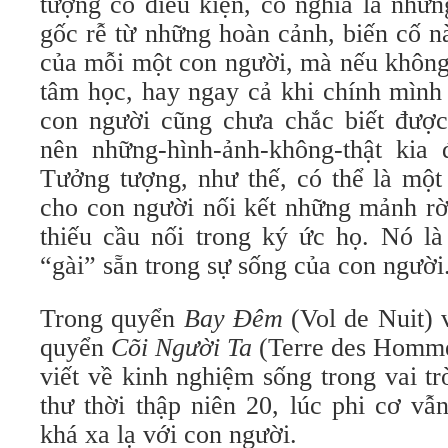
tượng có điều kiện, có nghĩa là nhữ
gốc rễ từ những hoàn cảnh, biến cố n
của mỗi một con người, mà nếu không
tâm học, hay ngay cả khi chính mình
con người cũng chưa chắc biết được
nên những-hình-ảnh-không-thật kia 
Tưởng tượng, như thế, có thể là một
cho con người nối kết những mảnh rờ
thiếu cầu nối trong ký ức họ. Nó l
“gài” sẵn trong sự sống của con người
Trong quyển
Bay Đêm
(Vol de Nuit) v
quyển
Cõi Người Ta
(Terre des Homme
viết về kinh nghiệm sống trong vai t
thư thời thập niên 20, lúc phi cơ vẫ
khá xa lạ với con người.