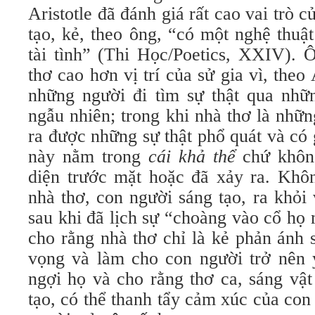
Aristotle đã đánh giá rất cao vai trò 
tạo, kẻ, theo ông, “có một nghệ thuật
tài tình” (Thi Học/Poetics, XXIV). Ô
thơ cao hơn vị trí của sử gia vì, theo A
những người đi tìm sự thật qua nhữn
ngẫu nhiên; trong khi nhà thơ là nhữ
ra được những sự thật phổ quát và có g
này nằm trong
cái khả thể
chứ không
diện trước mặt hoặc đã xảy ra. Khôn
nhà thơ, con người sáng tạo, ra khỏ
sau khi đã lịch sự “choàng vào cổ họ
cho rằng nhà thơ chỉ là kẻ phản ánh 
vọng và làm cho con người trở nên y
ngợi họ và cho rằng thơ ca, sáng vật
tạo, có thể thanh tẩy cảm xúc của co