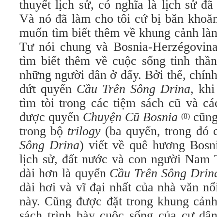
thuyết lịch sử, có nghĩa là lịch sử đã
Và nó đã làm cho tôi cứ bị băn khoă
muốn tìm biết thêm về khung cảnh là
Tư nói chung và Bosnia-Herzégovina
tìm biết thêm về cuộc sống tinh thầ
những người dân ở đấy. Bởi thế, chí
dứt quyển
Cầu Trên Sông Drina
, kh
tìm tòi trong các tiệm sách cũ và cá
được quyển
Chuyện Cũ Bosnia
cũng
(8)
trong bộ
trilogy
(ba quyển, trong đó
Sông Drina
) viết về quê hương Bosn
lịch sử, đất nước và con người Nam 
dài hơn là quyển
Cầu Trên Sông Drin
dài hơi và vĩ đại nhất của nhà văn n
này. Cũng được đặt trong khung cảnh
sách trình bày cuộc sống của cư dân