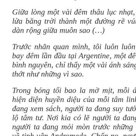
Giữa lòng một vài đêm thâu lục nhạt,
lửa băng trời thành một đường rẽ vú
dàn rộng giữa muôn sao (…)
Trước nhãn quan mình, tôi luôn luôn
bay đêm lần đầu tại Argentine, một đ
bình nguyên, chỉ thấy một vài ánh sán
thớt như những vì sao.
Trong bóng tối bao la mờ mịt, mỗi 
hiện diện huyền diệu của mỗi tâm lin
đang xem sách, người ta đang suy tưở
lộ tâm tư. Nơi kia có lẽ người ta đa
người ta đang mỏi mòn trước những c
về tinh vân Andromede. Chốn nọ, ngư