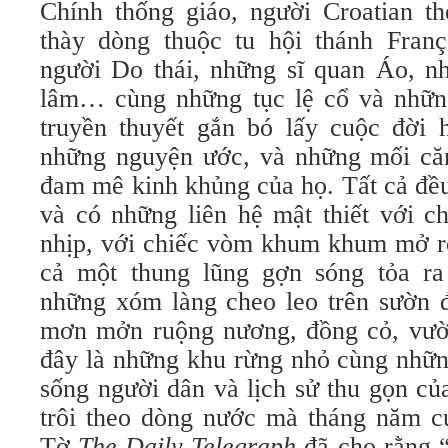
Chính thống giáo, người Croatian t
thày dòng thuộc tu hội thánh Franç
người Do thái, những sĩ quan Áo, n
lâm… cùng những tục lệ cổ và nhữn
truyền thuyết gắn bó lấy cuộc đời h
những nguyện ước, và những mối că
đam mê kinh khủng của họ. Tất cả đề
và có những liên hệ mật thiết với c
nhịp, với chiếc vòm khum khum mở rộ
cả một thung lũng gợn sóng tỏa ra
những xóm làng cheo leo trên sườn đ
mơn mởn ruộng nương, đồng cỏ, vườ
đây là những khu rừng nhỏ cùng nhữ
sống người dân và lịch sử thu gọn c
trôi theo dòng nước mà tháng năm cu
Tờ
The Daily Telegraph
đã cho rằng 