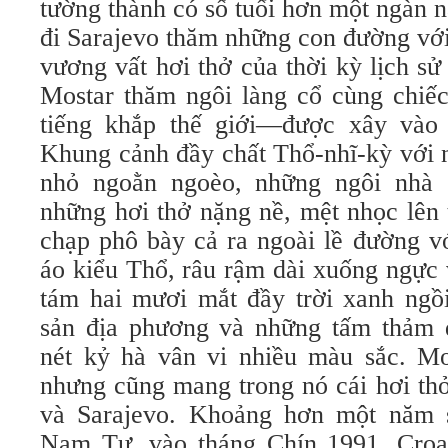
tường thành có số tuổi hơn một ngàn 
đi Sarajevo thăm những con đường vớ
vương vất hơi thở của thời kỳ lịch s
Mostar thăm ngôi làng cổ cùng chiếc
tiếng khắp thế giới—được xây và
Khung cảnh đầy chất Thổ-nhĩ-kỳ với 
nhỏ ngoằn ngoèo, những ngôi nhà 
những hơi thở nặng nề, mệt nhọc lên 
chạp phô bày cả ra ngoài lề đường v
áo kiểu Thổ, râu rậm dài xuống ngực
tám hai mươi mắt đầy trời xanh ng
sản địa phương và những tấm thảm 
nét kỷ hà vân vi nhiều màu sắc. Mo
nhưng cũng mang trong nó cái hơi thở
và Sarajevo. Khoảng hơn một năm s
Nam Tư, vào tháng Chín 1991, Croat