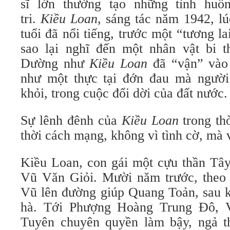
sĩ lớn thường tạo những tình huốn
tri.
Kiều Loan
, sáng tác năm 1942, 
tuổi đã nổi tiếng, trước một “tương la
sao lại nghĩ đến một nhân vật bi
Dường như
Kiều Loan
đã “vận” vào
như một thực tại đớn đau mà người
khỏi, trong cuộc đổi dời của đất nước.
Sự lênh đênh của
Kiều Loan
trong th
thời cách mạng, không vì tình cờ, mà 
Kiều Loan, con gái một cựu thần Tây
Vũ Văn Giỏi. Mười năm trước, theo 
Vũ lên đường giúp Quang Toản, sau 
hà. Tới Phượng Hoàng Trung Đô, 
Tuyên chuyên quyền làm bậy, ngả t