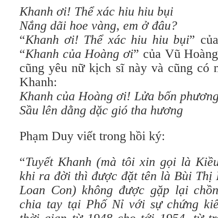
Khanh ơi! Thể xác hiu hiu bụi
Nắng dãi hoe vàng, em ở đâu?
“
Khanh ơi! Thể xác hiu hiu bụi
” củ
“
Khanh của Hoàng ơi
” của Vũ Hoàng
cũng yêu nữ kịch sĩ này và cũng có 
Khanh:
Khanh của Hoàng ơi! Lửa bốn phươn
Sầu lên dằng dặc gió tha hương
Phạm Duy viết trong hồi ký:
“
Tuyết Khanh (mà tôi xin gọi là Kiề
khi ra đời thì được đặt tên là Bùi Thị
Loan Con) không được gặp lại chồn
chia tay tại Phố Nỉ với sự chứng kiế