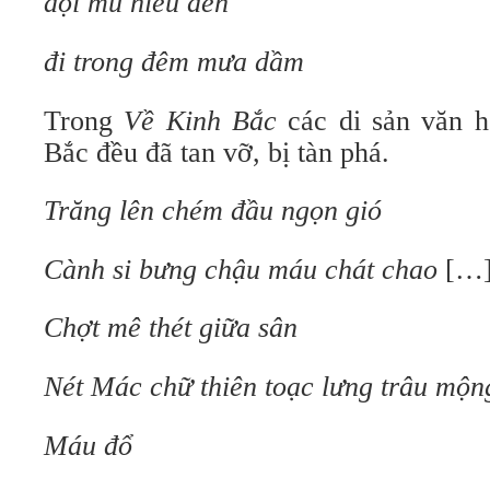
đội mũ niêu đen
đi trong đêm mưa dầm
Trong
Về Kinh Bắc
các di sản văn 
Bắc đều đã tan vỡ, bị tàn phá.
Trăng lên chém đầu ngọn gió
Cành si bưng chậu máu chát chao
[…
Chợt mê thét giữa sân
Nét Mác chữ thiên toạc lưng trâu mộn
Máu đổ