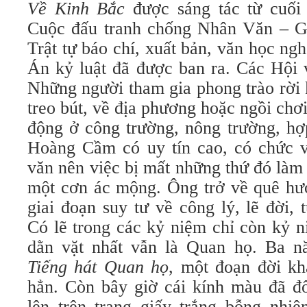
Về Kinh Bắc
được sáng tác từ cuối
Cuộc đấu tranh chống Nhân Văn – G
Trật tự báo chí, xuất bản, văn học ngh
Án kỷ luật đã được ban ra. Các Hội 
Những người tham gia phong trào rời kh
treo bút, về địa phương hoặc ngồi chơi
động ở công trường, nông trường, hợ
Hoàng Cầm có uy tín cao, có chức 
văn nên việc bị mất những thứ đó làm
một cơn ác mộng. Ông trở về quê h
giai đoạn suy tư về công lý, lẽ đời,
Có lẽ trong các kỷ niệm chỉ còn kỷ 
dằn vặt nhất vẫn là Quan họ. Ba n
Tiếng hát Quan họ
, một đoạn đời kh
hẳn. Còn bây giờ cái kính màu đã đ
lên trên trang giấy trắng bỗng nhi