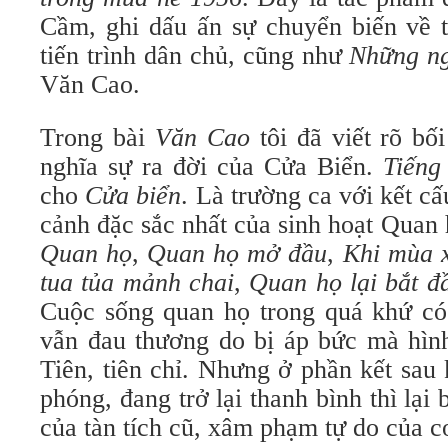
Cầm, ghi dấu ấn sự chuyển biến về t
tiến trình dân chủ, cũng như
Những ng
Văn Cao.
Trong bài
Văn Cao
tôi đã viết rõ bố
nghĩa sự ra đời của Cửa Biển.
Tiếng
cho
Cửa biển
. Là trường ca với kết c
cảnh đặc sắc nhất của sinh hoạt Quan
Quan họ
,
Quan họ mở đầu
,
Khi mùa x
tua tủa mảnh chai
,
Quan họ lại bắt đ
Cuộc sống quan họ trong quá khứ có
vẫn đau thương do bị áp bức mà hình
Tiên, tiên chỉ. Nhưng ở phần kết sau
phóng, đang trở lại thanh bình thì lại
của tàn tích cũ, xâm phạm tự do của c