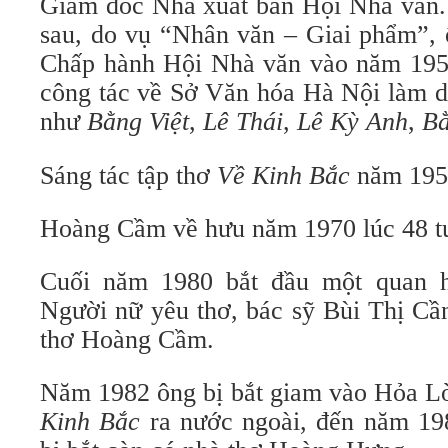
Giám đốc Nhà xuất bản Hội Nhà văn. 
sau, do vụ “Nhân văn – Giai phẩm”, 
Chấp hành Hội Nhà văn vào năm 1958,
công tác về Sở Văn hóa Hà Nội làm dị
như
Bằng Việt
,
Lê Thái
,
Lê Kỳ Anh
,
Bằ
Sáng tác tập thơ
Về Kinh Bắc
năm 195
Hoàng Cầm về hưu năm 1970 lúc 48 tu
Cuối năm 1980 bắt đầu một quan h
Người nữ yêu thơ, bác sỹ Bùi Thị Cầ
thơ Hoàng Cầm.
Năm 1982 ông bị bắt giam vào Hỏa Lò
Kinh Bắc
ra nước ngoài, đến năm 19