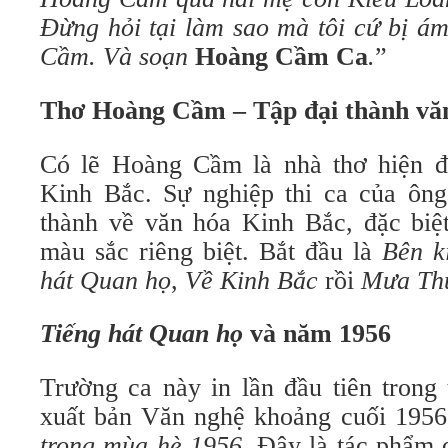
Đừng hỏi tại làm sao mà tôi cứ bị ám
Cầm. Và soạn
Hoàng Cầm Ca
.
”
Thơ Hoàng Cầm – Tập đại thành vă
Có lẽ Hoàng Cầm là nhà thơ hiện đ
Kinh Bắc. Sự nghiệp thi ca của ông 
thành về văn hóa Kinh Bắc, đặc biệ
màu sắc riêng biệt. Bắt đầu là
Bên k
hát Quan họ
,
Về Kinh Bắc
rồi
Mưa Th
Tiếng hát Quan họ
và năm 1956
Trường ca này in lần đầu tiên trong
xuất bản Văn nghệ khoảng cuối 195
trong mùa hè 1956
. Đây là tác phẩm