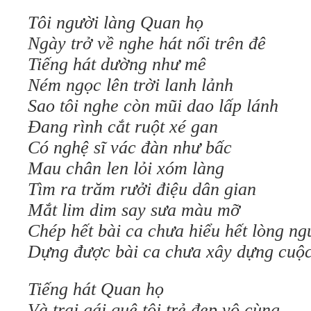
Tôi người làng Quan họ
Ngày trở về nghe hát nổi trên đê
Tiếng hát dường như mê
Ném ngọc lên trời lanh lảnh
Sao tôi nghe còn mũi dao lấp lánh
Đang rình cắt ruột xé gan
Có nghệ sĩ vác đàn như bấc
Mau chân len lỏi xóm làng
Tìm ra trăm rưởi điệu dân gian
Mắt lim dim say sưa màu mỡ
Chép hết bài ca chưa hiểu hết lòng ng
Dựng được bài ca chưa xây dựng cuộc
Tiếng hát Quan họ
Và trai gái quê tôi trẻ đẹp vô cùng