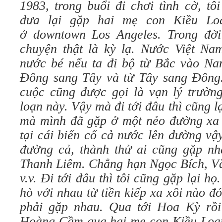
1983, trong buổi đi chơi tình cờ, t
đưa lại gặp hai mẹ con Kiều Lo
ở
downtown
Los Angeles. Trong đời
chuyện thật là kỳ lạ. Nước Việt Na
nước bé nếu ta đi bộ từ Bắc vào Na
Đông sang Tây và từ Tây sang Đông
cuộc cũng được gọi là vạn lý trường
loạn này. Vậy mà đi tới đâu thì cũng l
mà mình đã gặp ở một nẻo đường xa l
tại cái biến cố cả nước lên đường vậ
đường cả, thành thử ai cũng gặp n
Thanh Liêm. Chẳng hạn Ngọc Bích, V
v.v. Đi tới đâu thì tôi cũng gặp lại h
hò với nhau từ tiền kiếp xa xôi nào đó
phải gặp nhau. Qua tới Hoa Kỳ rồi
Hoàng Cầm qua hai mẹ con Kiều Loa