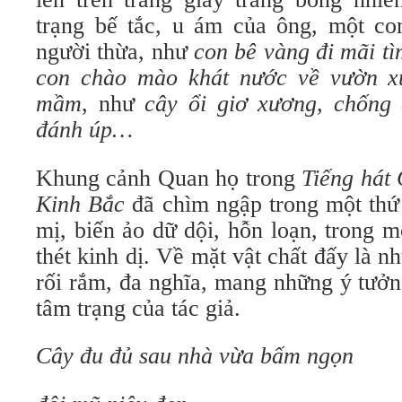
trạng bế tắc, u ám của ông, một con
người thừa, như
con bê vàng đi mãi t
con chào mào khát nước về vườn x
mầm
,
như
cây ổi giơ xương, chống
đánh úp…
Khung cảnh Quan họ trong
Tiếng hát
Kinh Bắc
đã chìm ngập trong một thứ
mị, biến ảo dữ dội, hỗn loạn, trong 
thét kinh dị. Về mặt vật chất đấy là n
rối rắm, đa nghĩa, mang những ý tưởn
tâm trạng của tác giả.
Cây đu đủ sau nhà vừa bấm ngọn