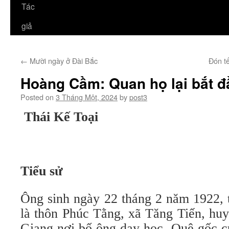
Tác
giả
←
Mười ngày ở Đài Bắc
Đón t
Hoàng Cầm: Quan họ lại bắt đ
Posted on
3 Tháng Một, 2024
by
post3
Thái Kế Toại
Tiểu sử
Ông sinh ngày 22 tháng 2 năm 1922, 
là thôn Phúc Tằng, xã Tăng Tiến, huy
Giang nơi bố ông dạy học. Quê gốc 