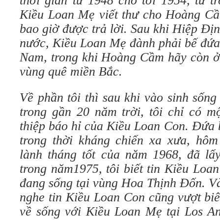
thời gian từ 1948 cho tới 1954, từ t
Kiều Loan Mẹ viết thư cho Hoàng Cầ
bao giờ được trả lời. Sau khi Hiệp Đị
nước, Kiều Loan Mẹ đành phải bế đứa 
Nam, trong khi Hoàng Cầm hãy còn ở 
vùng quê miền Bắc.
Về phần tôi thì sau khi vào sinh sống 
trong gần 20 năm trời, tôi chỉ có m
thiệp báo hỉ của Kiều Loan Con. Đứa
trong thời kháng chiến xa xưa, hôm
lành tháng tốt của năm 1968, đã lấ
trong năm1975, tôi biết tin Kiều Loa
đang sống tại vùng Hoa Thịnh Đốn. Và
nghe tin Kiều Loan Con cũng vượt bi
về sống với Kiều Loan Mẹ tại Los A