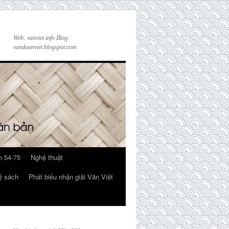
Web: vanviet.info Blog:
vandoanviet.blogspot.com
 54-75
Nghệ thuật
ệ sách
Phát biểu nhận giải Văn Việt