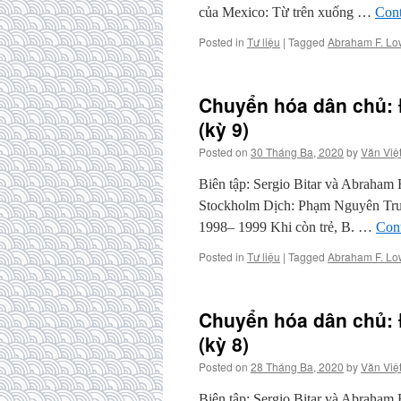
của Mexico: Từ trên xuống …
Cont
Posted in
Tư liệu
|
Tagged
Abraham F. Lo
Chuyển hóa dân chủ: Đ
(kỳ 9)
Posted on
30 Tháng Ba, 2020
by
Văn Việ
Biên tập: Sergio Bitar và Abraham
Stockholm Dịch: Phạm Nguyên Trườn
1998– 1999 Khi còn trẻ, B. …
Con
Posted in
Tư liệu
|
Tagged
Abraham F. Lo
Chuyển hóa dân chủ: Đ
(kỳ 8)
Posted on
28 Tháng Ba, 2020
by
Văn Việ
Biên tập: Sergio Bitar và Abraham