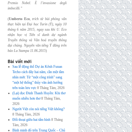
Premio Nobel. È l’invasione
degli
imbecilli.”
(
Umberto Eco
,
trích từ bài phỏng vấn
thực hiện tại Đại học Turin (Ý), ngày 10
tháng 6
năm 2015, ngay sau khi U. Eco
nhận học vị Tiến sĩ danh dự ngành
Truyền thông và
Văn hoá truyền thông
đại chúng. Nguyên văn tiếng Ý đăng trên
báo La Stampa
11.06.2015
)
Bài viết mới
Sau lễ động thổ Dự án Kênh Funan
Techo cách đây hai năm, cần một tầm
nhìn mới: Từ “một công trình” sang
“một hệ thống” thủy văn ảnh hưởng
trên toàn lưu vực
8 Tháng Tám, 2026
(Lại) đọc Đinh Thanh Huyền: Khi thơ
muốn nhiều hơn thơ
8 Tháng Tám,
2026
Người Việt còn nói tiếng Việt không?
8 Tháng Tám, 2026
Đối thoại giữa hai tấm hình
8 Tháng
Tám, 2026
Bình minh đỏ trên Trung Quốc – Chủ