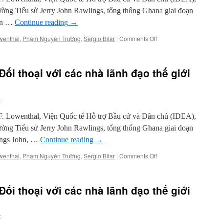
lãnh
ng Tiểu sử Jerry John Rawlings, tổng thống Ghana giai đoạn
đạo
dân …
Continue reading
→
thế
giới
on
wenthal
,
Phạm Nguyên Trường
,
Sergio Bitar
|
Comments Off
(kỳ
Chuyển
9)
hóa
dân
ối thoại với các nhà lãnh đạo thế giới
chủ:
Đối
thoại
t
với
các
 F. Lowenthal, Viện Quốc tế Hỗ trợ Bầu cử và Dân chủ (IDEA),
nhà
lãnh
ng Tiểu sử Jerry John Rawlings, tổng thống Ghana giai đoạn
đạo
ings John, …
Continue reading
→
thế
giới
on
wenthal
,
Phạm Nguyên Trường
,
Sergio Bitar
|
Comments Off
(kỳ
Chuyển
8)
hóa
dân
ối thoại với các nhà lãnh đạo thế giới
chủ:
Đối
thoại
t
với