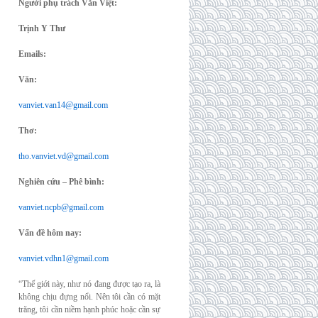
Người phụ trách Văn Việt:
Trịnh Y Thư
Emails:
Văn:
vanviet.van14@gmail.com
Thơ:
tho.vanviet.vd@gmail.com
Nghiên cứu – Phê bình:
vanviet.ncpb@gmail.com
Vấn đề hôm nay:
vanviet.vdhn1@gmail.com
“Thế giới này, như nó đang được tạo ra, là
không chịu đựng nổi. Nên tôi cần có mặt
trăng, tôi cần niềm hạnh phúc hoặc cần sự