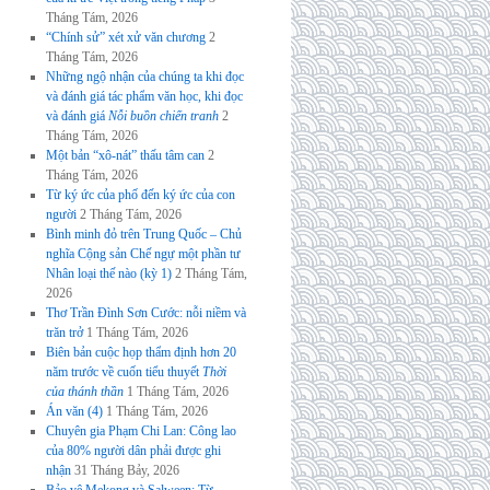
Tháng Tám, 2026
“Chính sử” xét xử văn chương
2
Tháng Tám, 2026
Những ngộ nhận của chúng ta khi đọc
và đánh giá tác phẩm văn học, khi đọc
và đánh giá
Nỗi buồn chiến tranh
2
Tháng Tám, 2026
Một bản “xô-nát” thấu tâm can
2
Tháng Tám, 2026
Từ ký ức của phố đến ký ức của con
người
2 Tháng Tám, 2026
Bình minh đỏ trên Trung Quốc – Chủ
nghĩa Cộng sản Chế ngự một phần tư
Nhân loại thế nào (kỳ 1)
2 Tháng Tám,
2026
Thơ Trần Đình Sơn Cước: nỗi niềm và
trăn trở
1 Tháng Tám, 2026
Biên bản cuộc họp thẩm định hơn 20
năm trước về cuốn tiểu thuyết
Thời
của thánh thần
1 Tháng Tám, 2026
Án văn (4)
1 Tháng Tám, 2026
Chuyên gia Phạm Chi Lan: Công lao
của 80% người dân phải được ghi
nhận
31 Tháng Bảy, 2026