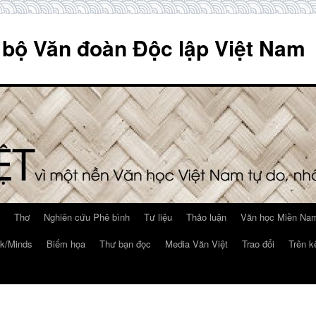
 bộ Văn đoàn Độc lập Việt Nam
Thơ
Nghiên cứu Phê bình
Tư liệu
Thảo luận
Văn học Miền Nam
k/Minds
Biếm họa
Thư bạn đọc
Media Văn Việt
Trao đổi
Trên k