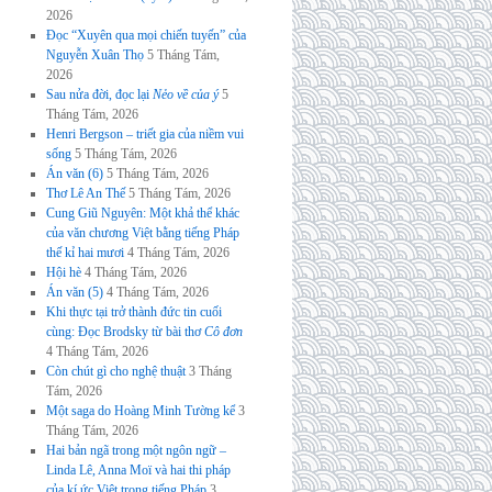
2026
Đọc “Xuyên qua mọi chiến tuyến” của
Nguyễn Xuân Thọ
5 Tháng Tám,
2026
Sau nửa đời, đọc lại
Nẻo về của ý
5
Tháng Tám, 2026
Henri Bergson – triết gia của niềm vui
sống
5 Tháng Tám, 2026
Án văn (6)
5 Tháng Tám, 2026
Thơ Lê An Thế
5 Tháng Tám, 2026
Cung Giũ Nguyên: Một khả thể khác
của văn chương Việt bằng tiếng Pháp
thế kỉ hai mươi
4 Tháng Tám, 2026
Hội hè
4 Tháng Tám, 2026
Án văn (5)
4 Tháng Tám, 2026
Khi thực tại trở thành đức tin cuối
cùng: Đọc Brodsky từ bài thơ
Cô đơn
4 Tháng Tám, 2026
Còn chút gì cho nghệ thuật
3 Tháng
Tám, 2026
Một saga do Hoàng Minh Tường kể
3
Tháng Tám, 2026
Hai bản ngã trong một ngôn ngữ –
Linda Lê, Anna Moï và hai thi pháp
của kí ức Việt trong tiếng Pháp
3