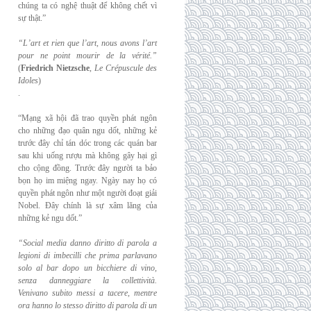
chúng ta có nghệ thuật để không chết vì
sự thật.”
“L’art et rien que l’art, nous avons l’art
pour ne point mourir de la vérité.”
(
Friedrich
Nietzsche
,
Le Crépuscule des
Idoles
)
.
“Mạng xã hội đã trao quyền phát ngôn
cho những đạo quân ngu dốt, những kẻ
trước đây chỉ tán dóc trong các quán bar
sau khi uống rượu mà không gây hại gì
cho cộng đồng. Trước đây người ta bảo
bọn họ im miệng ngay. Ngày nay họ có
quyền phát ngôn như một người đoạt giải
Nobel. Đây chính là sự xâm lăng của
những kẻ ngu dốt.”
“Social media danno diritto di parola a
legioni di imbecilli che prima parlavano
solo al
bar dopo un bicchiere di vino,
senza danneggiare la collettività.
Venivano subito messi a
tacere, mentre
ora hanno lo stesso diritto di parola di un