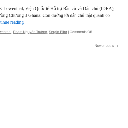
các
 F. Lowenthal, Viện Quốc tế Hỗ trợ Bầu cử và Dân chủ (IDEA),
nhà
lãnh
ờng Chương 3 Ghana: Con đường tới dân chủ thật quanh co
đạo
tinue reading
→
thế
giới
on
wenthal
,
Phạm Nguyên Trường
,
Sergio Bitar
|
Comments Off
(kỳ
Chuyển
7)
hóa
Newer posts
→
dân
chủ:
Đối
thoại
với
các
nhà
lãnh
đạo
thế
giới
(kỳ
6)