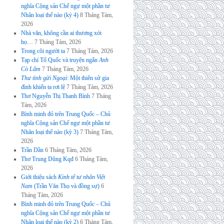
nghĩa Cộng sản Chế ngự một phần tư
Nhân loại thế nào (kỳ 4)
8 Tháng Tám,
2026
Nhà văn, không cần ai thương xót
họ…
7 Tháng Tám, 2026
Trong cõi người ta
7 Tháng Tám, 2026
Tạp chí Tổ Quốc và truyện ngắn
Anh
Cò Lấm
7 Tháng Tám, 2026
Thư tình gửi Ngoại
: Một thiên sử gia
đình khiến ta rơi lệ
7 Tháng Tám, 2026
Thơ Nguyễn Thị Thanh Bình
7 Tháng
Tám, 2026
Bình minh đỏ trên Trung Quốc – Chủ
nghĩa Cộng sản Chế ngự một phần tư
Nhân loại thế nào (kỳ 3)
7 Tháng Tám,
2026
Trần Dần
6 Tháng Tám, 2026
Thơ Trung Dũng Kqđ
6 Tháng Tám,
2026
Giới thiệu sách
Kinh tế tư nhân Việt
Nam
(Trần Văn Thọ và đồng sự)
6
Tháng Tám, 2026
Bình minh đỏ trên Trung Quốc – Chủ
nghĩa Cộng sản Chế ngự một phần tư
Nhân loại thế nào (kỳ 2)
6 Tháng Tám,