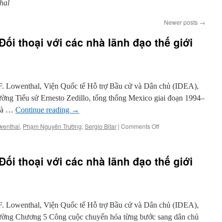
hal
Newer posts
→
ối thoại với các nhà lãnh đạo thế giới
 F. Lowenthal, Viện Quốc tế Hỗ trợ Bầu cử và Dân chủ (IDEA),
ng Tiểu sử Ernesto Zedillo, tổng thống Mexico giai đoạn 1994–
 và …
Continue reading
→
on
wenthal
,
Phạm Nguyên Trường
,
Sergio Bitar
|
Comments Off
Chuyển
hóa
dân
ối thoại với các nhà lãnh đạo thế giới
chủ:
Đối
thoại
với
các
 F. Lowenthal, Viện Quốc tế Hỗ trợ Bầu cử và Dân chủ (IDEA),
nhà
lãnh
ờng Chương 5 Công cuộc chuyển hóa từng bước sang dân chủ