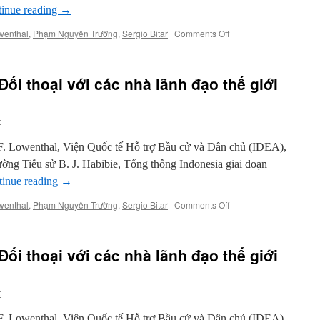
đạo
inue reading
→
thế
giới
on
wenthal
,
Phạm Nguyên Trường
,
Sergio Bitar
|
Comments Off
(kỳ
Chuyển
11)
hóa
dân
ối thoại với các nhà lãnh đạo thế giới
chủ:
Đối
thoại
t
với
các
 F. Lowenthal, Viện Quốc tế Hỗ trợ Bầu cử và Dân chủ (IDEA),
nhà
lãnh
g Tiểu sử B. J. Habibie, Tổng thống Indonesia giai đoạn
đạo
tinue reading
→
thế
giới
on
wenthal
,
Phạm Nguyên Trường
,
Sergio Bitar
|
Comments Off
(kỳ
Chuyển
10)
hóa
dân
ối thoại với các nhà lãnh đạo thế giới
chủ:
Đối
thoại
t
với
các
 F. Lowenthal, Viện Quốc tế Hỗ trợ Bầu cử và Dân chủ (IDEA),
nhà