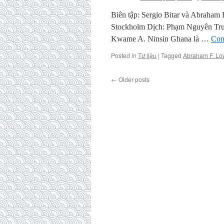
Biên tập: Sergio Bitar và Abraham
Stockholm Dịch: Phạm Nguyên Trư
Kwame A. Ninsin Ghana là …
Con
Posted in
Tư liệu
|
Tagged
Abraham F. Lo
←
Older posts