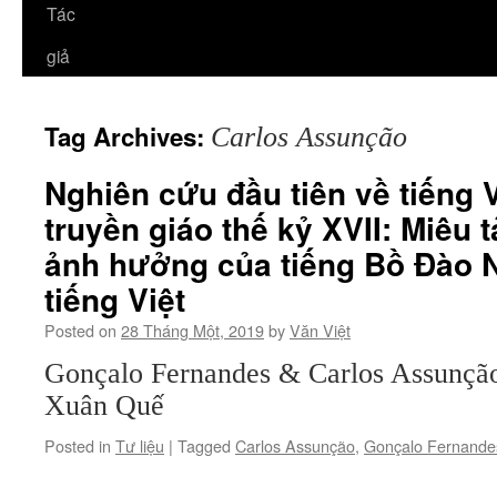
Tác
giả
Tag Archives:
Carlos Assunção
Nghiên cứu đầu tiên về tiếng 
truyền giáo thế kỷ XVII: Miêu 
ảnh hưởng của tiếng Bồ Đào N
tiếng Việt
Posted on
28 Tháng Một, 2019
by
Văn Việt
Gonçalo Fernandes & Carlos Assunção 
Xuân Quế
Posted in
Tư liệu
|
Tagged
Carlos Assunção
,
Gonçalo Fernande