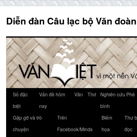
Skip
to
Diễn đàn Câu lạc bộ Văn đoàn
content
Số đặc
Vấn đề hôm
Văn
Thơ
Nghiên cứu Phê
biệt
nay
bình
Gặp gỡ và trò
Trên
Biếm
Thư 
chuyện
Facebook/Minds
họa
đọc