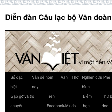
Skip
to
Diễn đàn Câu lạc bộ Văn đoàn
content
Số đặc
Vấn đề hôm
Văn
Thơ
Nghiên cứu Phê
biệt
nay
bình
Gặp gỡ và trò
Trên
Biếm
Thư 
chuyện
Facebook/Minds
họa
đọc