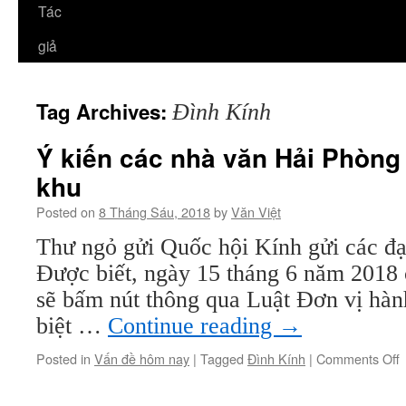
Tác
giả
Tag Archives:
Đình Kính
Ý kiến các nhà văn Hải Phòng 
khu
Posted on
8 Tháng Sáu, 2018
by
Văn Việt
Thư ngỏ gửi Quốc hội Kính gửi các đạ
Được biết, ngày 15 tháng 6 năm 2018 
sẽ bấm nút thông qua Luật Đơn vị hành
biệt …
Continue reading
→
o
Posted in
Vấn đề hôm nay
|
Tagged
Đình Kính
|
Comments Off
k