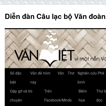
Skip
to
Diễn đàn Câu lạc bộ Văn đoàn
content
Số đặc
Vấn đề hôm
Văn
Thơ
Nghiên cứu Phê
biệt
nay
bình
Gặp gỡ và trò
Trên
Biếm
Thư 
chuyện
Facebook/Minds
họa
đọc