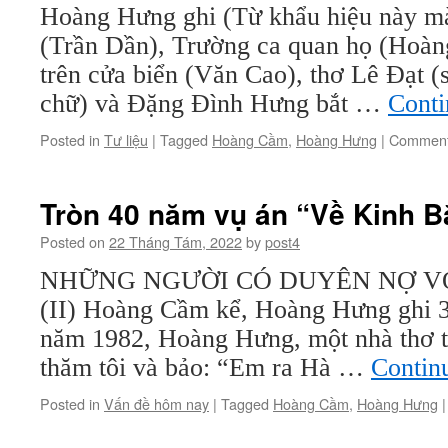
văn
Hoàng Hưng ghi (Từ khẩu hiệu này mà
học:
(Trần Dần), Trường ca quan họ (Hoà
Con
người
trên cửa biển (Văn Cao), thơ Lê Đạt (
Trần
chữ) và Đặng Đình Hưng bắt …
Conti
Dần
Posted in
Tư liệu
|
Tagged
Hoàng Cầm
,
Hoàng Hưng
|
Comment
Tròn 40 năm vụ án “Về Kinh Bắ
Posted on
22 Tháng Tám, 2022
by
post4
NHỮNG NGƯỜI CÓ DUYÊN NỢ VỚ
(II) Hoàng Cầm kể, Hoàng Hưng ghi 
năm 1982, Hoàng Hưng, một nhà thơ tr
thăm tôi và bảo: “Em ra Hà …
Contin
Posted in
Vấn đề hôm nay
|
Tagged
Hoàng Cầm
,
Hoàng Hưng
|