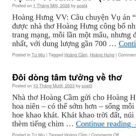
Posted on
1 Tháng Một, 2026
by
post4
Hoàng Hưng VV: Câu chuyện Vụ án “
được nhà thơ Hoàng Hưng công bố nhi
trang mạng, mỗi lần một mẩu, nhưng đ
nhất, với dung lượng gần 700 …
Cont
Posted in
Tư liệu
|
Tagged
Hoàng Cầm
,
Hoàng Hưng
|
Comment
Đôi dòng tâm tưởng về thơ
Posted on
10 Tháng Mười, 2023
by
post3
Nhà thơ Hoàng Cầm gửi cho Hoàng H
hoa niên – có thể sớm hơn – sống mỗi
hoe khao khát. Khát khao trời đất, núi 
thèm tiếng chim …
Continue reading
on
Posted in
Tư liệu
|
Tagged
Hoàng Cầm
|
Comments Off