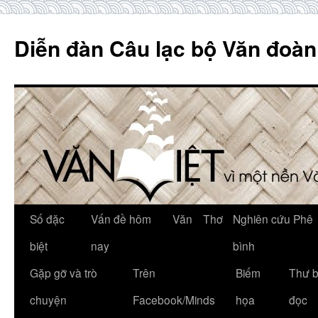
Skip
to
Diễn đàn Câu lạc bộ Văn đoàn
content
Số đặc
Vấn đề hôm
Văn
Thơ
Nghiên cứu Phê
biệt
nay
bình
Gặp gỡ và trò
Trên
Biếm
Thư 
chuyện
Facebook/Minds
họa
đọc