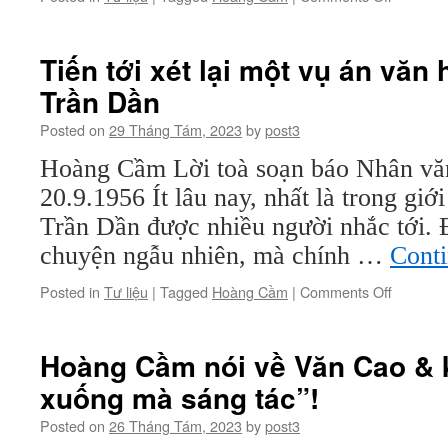
Đôi
dòng
tâm
Tiến tới xét lại một vụ án văn
tưởng
Trần Dần
về
thơ
Posted on
29 Tháng Tám, 2023
by
post3
Hoàng Cầm Lời toà soạn báo Nhân văn
20.9.1956 Ít lâu nay, nhất là trong giớ
Trần Dần được nhiều người nhắc tới. 
chuyện ngẫu nhiên, mà chính …
Cont
on
Posted in
Tư liệu
|
Tagged
Hoàng Cầm
|
Comments Off
Tiến
tới
xét
Hoàng Cầm nói về Văn Cao & 
lại
xuống mà sáng tác”!
một
vụ
Posted on
26 Tháng Tám, 2023
by
post3
án