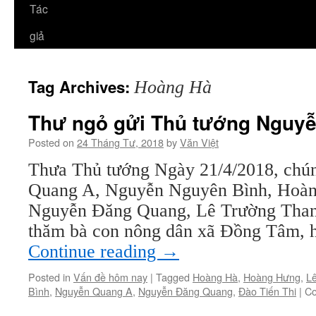
Tác
giả
Tag Archives:
Hoàng Hà
Thư ngỏ gửi Thủ tướng Nguy
Posted on
24 Tháng Tư, 2018
by
Văn Việt
Thưa Thủ tướng Ngày 21/4/2018, chún
Quang A, Nguyễn Nguyên Bình, Hoàn
Nguyễn Đăng Quang, Lê Trường Thanh
thăm bà con nông dân xã Đồng Tâm,
Continue reading
→
Posted in
Vấn đề hôm nay
|
Tagged
Hoàng Hà
,
Hoàng Hưng
,
L
Bình
,
Nguyễn Quang A
,
Nguyễn Đăng Quang
,
Đào Tiến Thi
|
Co