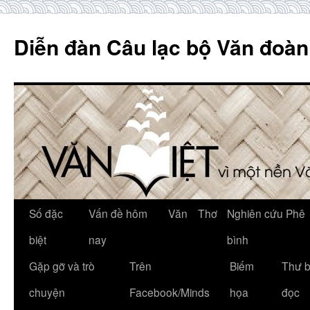
Skip
to
Diễn đàn Câu lạc bộ Văn đoàn
content
Số đặc
Vấn đề hôm
Văn
Thơ
Nghiên cứu Phê
biệt
nay
bình
Gặp gỡ và trò
Trên
Biếm
Thư 
chuyện
Facebook/Minds
họa
đọc