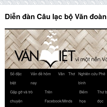
Skip
to
Diễn đàn Câu lạc bộ Văn đoàn
content
Số đặc
Vấn đề hôm
Văn
Thơ
Nghiên cứu Phê
biệt
nay
bình
Gặp gỡ và trò
Trên
Biếm
Thư 
chuyện
Facebook/Minds
họa
đọc