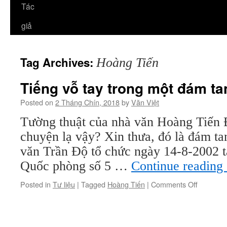
Tác
giả
Tag Archives:
Hoàng Tiến
Tiếng vỗ tay trong một đám ta
Posted on
2 Tháng Chín, 2018
by
Văn Việt
Tường thuật của nhà văn Hoàng Tiến 
chuyện lạ vậy? Xin thưa, đó là đám t
văn Trần Độ tổ chức ngày 14-8-2002 t
Quốc phòng số 5 …
Continue reading
on
Posted in
Tư liệu
|
Tagged
Hoàng Tiến
|
Comments Off
Tiếng
vỗ
tay
trong