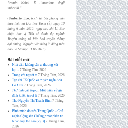
Premio Nobel. È l’invasione
degli
imbecilli.”
(
Umberto Eco
,
trích từ bài phỏng vấn
thực hiện tại Đại học Turin (Ý), ngày 10
tháng 6
năm 2015, ngay sau khi U. Eco
nhận học vị Tiến sĩ danh dự ngành
Truyền thông và
Văn hoá truyền thông
đại chúng. Nguyên văn tiếng Ý đăng trên
báo La Stampa
11.06.2015
)
Bài viết mới
Nhà văn, không cần ai thương xót
họ…
7 Tháng Tám, 2026
Trong cõi người ta
7 Tháng Tám, 2026
Tạp chí Tổ Quốc và truyện ngắn
Anh
Cò Lấm
7 Tháng Tám, 2026
Thư tình gửi Ngoại
: Một thiên sử gia
đình khiến ta rơi lệ
7 Tháng Tám, 2026
Thơ Nguyễn Thị Thanh Bình
7 Tháng
Tám, 2026
Bình minh đỏ trên Trung Quốc – Chủ
nghĩa Cộng sản Chế ngự một phần tư
Nhân loại thế nào (kỳ 3)
7 Tháng Tám,
2026