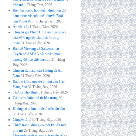
trăn trở
1 Tháng Tám, 2026
Biên bản cuộc họp thẩm định hơn 20
năm trước về cuốn tiểu thuyết
Thời
của thánh thần
1 Tháng Tám, 2026
Án văn (4)
1 Tháng Tám, 2026
Chuyên gia Phạm Chi Lan: Công lao
của 80% người dân phải được ghi
nhận
31 Tháng Bảy, 2026
Bảo vệ Mekong và Salween: Từ
Tuyên bố ASEAN về quyền môi
trường đến cơ chế thực thi
31 Tháng
Bảy, 2026
Chuyến du hành của Hoàng đế An
Nam
31 Tháng Bảy, 2026
Bài thơ
Hôm nay tôi ăn thịt
của Trần
Vàng Sao
31 Tháng Bảy, 2026
Thơ Lê Thọ Bình
31 Tháng Bảy, 2026
Cánh cửa luôn mở từ bên trong
30
Tháng Bảy, 2026
Không có ai hút thuốc ở trên lầu tám
30 Tháng Bảy, 2026
Chuyện tử tế
30 Tháng Bảy, 2026
Chiến tranh không có một khuôn mặt
phụ nữ
29 Tháng Bảy, 2026