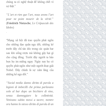
chúng ta có nghệ thuật để không chết vì
sự thật.”
“L’art et rien que l’art, nous avons l’art
pour ne point mourir de la vérité.”
(
Friedrich
Nietzsche
,
Le Crépuscule des
Idoles
)
.
“Mạng xã hội đã trao quyền phát ngôn
cho những đạo quân ngu dốt, những kẻ
trước đây chỉ tán dóc trong các quán bar
sau khi uống rượu mà không gây hại gì
cho cộng đồng. Trước đây người ta bảo
bọn họ im miệng ngay. Ngày nay họ có
quyền phát ngôn như một người đoạt giải
Nobel. Đây chính là sự xâm lăng của
những kẻ ngu dốt.”
“Social media danno diritto di parola a
legioni di imbecilli che prima parlavano
solo al
bar dopo un bicchiere di vino,
senza danneggiare la collettività.
Venivano subito messi a
tacere, mentre
ora hanno lo stesso diritto di parola di un