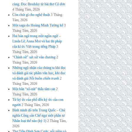
cùng: Đọc Brodsky từ bài thơ
Cô đơn
4 Tháng Tám, 2026
Còn chút gì cho nghệ thuật
3 Tháng
Tám, 2026
Một saga do Hoàng Minh Tường kể
3
Tháng Tám, 2026
Hai bản ngã trong một ngôn ngữ –
Linda Lê, Anna Moï và hai thi pháp
của kí ức Việt trong tiếng Pháp
3
Tháng Tám, 2026
“Chính sử” xét xử văn chương
2
Tháng Tám, 2026
Những ngộ nhận của chúng ta khi đọc
và đánh giá tác phẩm văn học, khi đọc
và đánh giá
Nỗi buồn chiến tranh
2
Tháng Tám, 2026
Một bản “xô-nát” thấu tâm can
2
Tháng Tám, 2026
Từ ký ức của phố đến ký ức của con
người
2 Tháng Tám, 2026
Bình minh đỏ trên Trung Quốc – Chủ
nghĩa Cộng sản Chế ngự một phần tư
Nhân loại thế nào (kỳ 1)
2 Tháng Tám,
2026
Thơ Trần Đình Sơn Cước: nỗi niềm và