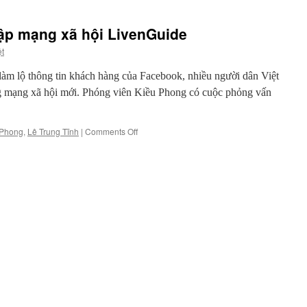
ập mạng xã hội LivenGuide
ệt
m lộ thông tin khách hàng của Facebook, nhiều người dân Việt
 mạng xã hội mới. Phóng viên Kiều Phong có cuộc phỏng vấn
on
 Phong
,
Lê Trung Tĩnh
|
Comments Off
Phỏng
vấn
nhà
sáng
lập
mạng
xã
hội
LivenGuide