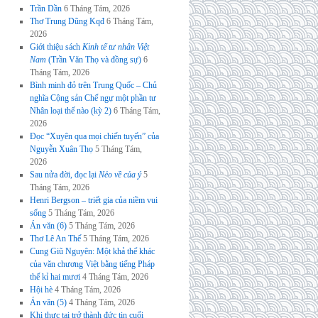
Trần Dần
6 Tháng Tám, 2026
Thơ Trung Dũng Kqđ
6 Tháng Tám,
2026
Giới thiệu sách
Kinh tế tư nhân Việt
Nam
(Trần Văn Thọ và đồng sự)
6
Tháng Tám, 2026
Bình minh đỏ trên Trung Quốc – Chủ
nghĩa Cộng sản Chế ngự một phần tư
Nhân loại thế nào (kỳ 2)
6 Tháng Tám,
2026
Đọc “Xuyên qua mọi chiến tuyến” của
Nguyễn Xuân Thọ
5 Tháng Tám,
2026
Sau nửa đời, đọc lại
Nẻo về của ý
5
Tháng Tám, 2026
Henri Bergson – triết gia của niềm vui
sống
5 Tháng Tám, 2026
Án văn (6)
5 Tháng Tám, 2026
Thơ Lê An Thế
5 Tháng Tám, 2026
Cung Giũ Nguyên: Một khả thể khác
của văn chương Việt bằng tiếng Pháp
thế kỉ hai mươi
4 Tháng Tám, 2026
Hội hè
4 Tháng Tám, 2026
Án văn (5)
4 Tháng Tám, 2026
Khi thực tại trở thành đức tin cuối