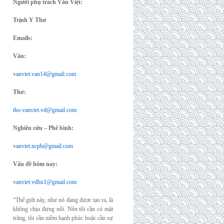
Người phụ trách Văn Việt:
Trịnh Y Thư
Emails:
Văn:
vanviet.van14@gmail.com
Thơ:
tho.vanviet.vd@gmail.com
Nghiên cứu – Phê bình:
vanviet.ncpb@gmail.com
Vấn đề hôm nay:
vanviet.vdhn1@gmail.com
“Thế giới này, như nó đang được tạo ra, là
không chịu đựng nổi. Nên tôi cần có mặt
trăng, tôi cần niềm hạnh phúc hoặc cần sự