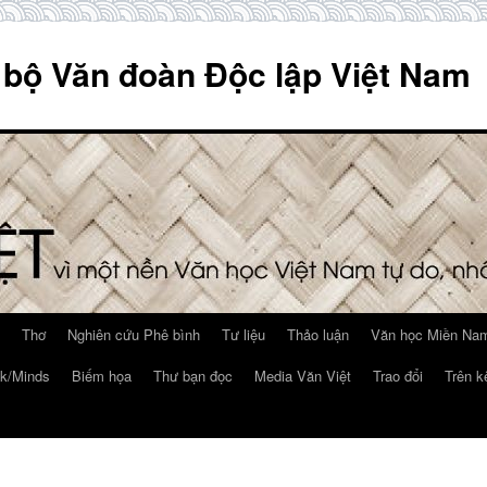
 bộ Văn đoàn Độc lập Việt Nam
Thơ
Nghiên cứu Phê bình
Tư liệu
Thảo luận
Văn học Miền Nam
k/Minds
Biếm họa
Thư bạn đọc
Media Văn Việt
Trao đổi
Trên k