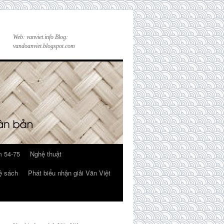
Web: vanviet.info Blog:
vandoanviet.blogspot.com
 54-75
Nghệ thuật
ệ sách
Phát biểu nhận giải Văn Việt