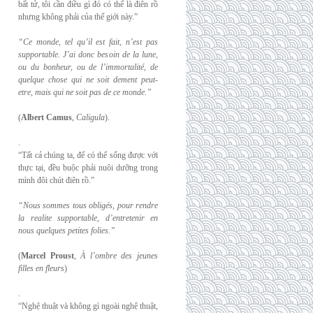
bất tử, tôi cần điều gì đó có thể là điên rồ
nhưng không phải của thế giới này.”
“Ce monde, tel qu’il est fait, n’est pas
supportable. J’ai donc besoin de la lune,
ou du
bonheur, ou de l’immortalité, de
quelque chose qui ne soit dement peut-
etre, mais qui
ne soit pas de ce monde.”
(
Albert Camus
,
Caligula
).
.
“Tất cả chúng ta, để có thể sống được với
thực tại, đều buộc phải nuôi dưỡng trong
mình đôi chút điên rồ.”
“Nous sommes tous obligés, pour rendre
la realite supportable, d’entretenir en
nous
quelques petites folies.”
(
Marcel Proust
,
À l’ombre des jeunes
filles en fleurs
)
.
“Nghệ thuật và không gì ngoài nghệ thuật,