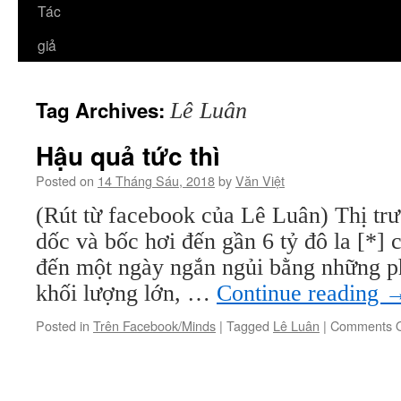
Tác
giả
Tag Archives:
Lê Luân
Hậu quả tức thì
Posted on
14 Tháng Sáu, 2018
by
Văn Việt
(Rút từ facebook của Lê Luân) Thị tr
dốc và bốc hơi đến gần 6 tỷ đô la [*] 
đến một ngày ngắn ngủi bằng những ph
khối lượng lớn, …
Continue reading
Posted in
Trên Facebook/Minds
|
Tagged
Lê Luân
|
Comments O