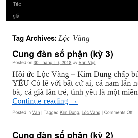
Tác
giả
Tag Archives:
Lộc Vàng
Cung đàn số phận (kỳ 3)
Posted on
30 Tháng Tư, 2018
by
Văn Việt
Hồi ức Lộc Vàng – Kim Dung chấp b
YÊU Có lẽ với bất cứ ai, cả nam lẫn n
bà, cả già lẫn trẻ, tình yêu là một mi
Continue reading
→
on
Posted in
Văn
|
Tagged
Kim Dung
,
Lộc Vàng
|
Comments Off
Cu
đà
số
Cung đàn số phận (kỳ 2)
ph