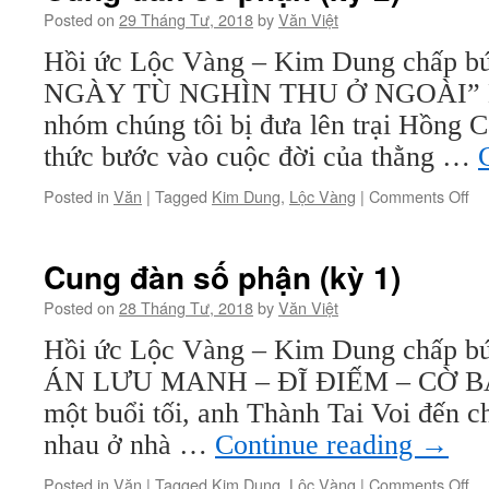
(kỳ
Posted on
29 Tháng Tư, 2018
by
Văn Việt
3)
Hồi ức Lộc Vàng – Kim Dung chấp b
NGÀY TÙ NGHÌN THU Ở NGOÀI” Ng
nhóm chúng tôi bị đưa lên trại Hồng C
thức bước vào cuộc đời của thằng …
on
Posted in
Văn
|
Tagged
Kim Dung
,
Lộc Vàng
|
Comments Off
Cu
đà
số
Cung đàn số phận (kỳ 1)
ph
(kỳ
Posted on
28 Tháng Tư, 2018
by
Văn Việt
2)
Hồi ức Lộc Vàng – Kim Dung chấp bú
ÁN LƯU MANH – ĐĨ ĐIẾM – CỜ BẠ
một buổi tối, anh Thành Tai Voi đến c
nhau ở nhà …
Continue reading
→
on
Posted in
Văn
|
Tagged
Kim Dung
,
Lộc Vàng
|
Comments Off