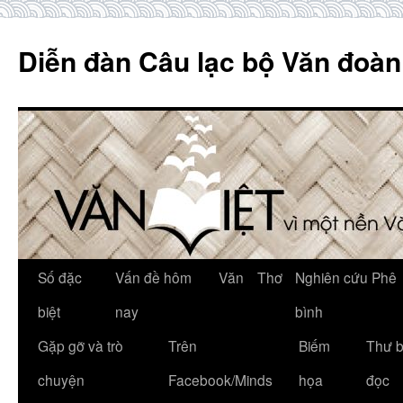
Skip
to
Diễn đàn Câu lạc bộ Văn đoàn
content
Số đặc
Vấn đề hôm
Văn
Thơ
Nghiên cứu Phê
biệt
nay
bình
Gặp gỡ và trò
Trên
Biếm
Thư 
chuyện
Facebook/Minds
họa
đọc