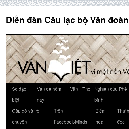
Skip
to
Diễn đàn Câu lạc bộ Văn đoàn
content
Số đặc
Vấn đề hôm
Văn
Thơ
Nghiên cứu Phê
biệt
nay
bình
Gặp gỡ và trò
Trên
Biếm
Thư 
chuyện
Facebook/Minds
họa
đọc