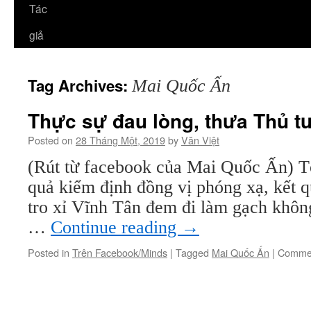
Tác
giả
Tag Archives:
Mai Quốc Ấn
Thực sự đau lòng, thưa Thủ t
Posted on
28 Tháng Một, 2019
by
Văn Việt
(Rút từ facebook của Mai Quốc Ấn) Tô
quả kiểm định đồng vị phóng xạ, kết 
tro xỉ Vĩnh Tân đem đi làm gạch khôn
…
Continue reading
→
Posted in
Trên Facebook/Minds
|
Tagged
Mai Quốc Ấn
|
Commen