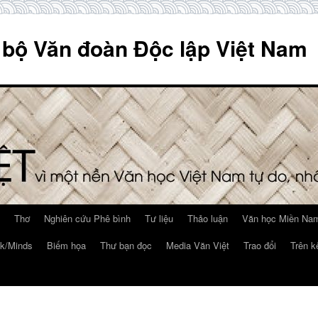
 bộ Văn đoàn Độc lập Việt Nam
Thơ
Nghiên cứu Phê bình
Tư liệu
Thảo luận
Văn học Miền Nam
k/Minds
Biếm họa
Thư bạn đọc
Media Văn Việt
Trao đổi
Trên k