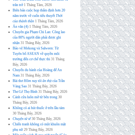
trăn trở
1 Tháng Tám, 2026
Biên bản cuộc họp thẩm định hơn 20
năm trước về cuốn tiểu thuyết
Thời
của thánh thần
1 Tháng Tám, 2026
Án văn (4)
1 Tháng Tám, 2026
Chuyên gia Phạm Chi Lan: Công lao
của 80% người dân phải được ghi
nhận
31 Tháng Bảy, 2026
Bảo vệ Mekong và Salween: Từ
Tuyên bố ASEAN về quyền môi
trường đến cơ chế thực thi
31 Tháng
Bảy, 2026
Chuyến du hành của Hoàng đế An
Nam
31 Tháng Bảy, 2026
Bài thơ
Hôm nay tôi ăn thịt
của Trần
Vàng Sao
31 Tháng Bảy, 2026
Thơ Lê Thọ Bình
31 Tháng Bảy, 2026
Cánh cửa luôn mở từ bên trong
30
Tháng Bảy, 2026
Không có ai hút thuốc ở trên lầu tám
30 Tháng Bảy, 2026
Chuyện tử tế
30 Tháng Bảy, 2026
Chiến tranh không có một khuôn mặt
phụ nữ
29 Tháng Bảy, 2026