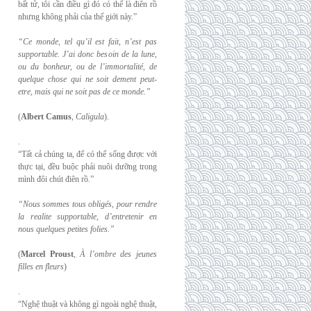
bất tử, tôi cần điều gì đó có thể là điên rồ
nhưng không phải của thế giới này.”
“Ce monde, tel qu’il est fait, n’est pas
supportable. J’ai donc besoin de la lune,
ou du
bonheur, ou de l’immortalité, de
quelque chose qui ne soit dement peut-
etre, mais qui
ne soit pas de ce monde.”
(
Albert Camus
,
Caligula
).
.
“Tất cả chúng ta, để có thể sống được với
thực tại, đều buộc phải nuôi dưỡng trong
mình đôi chút điên rồ.”
“Nous sommes tous obligés, pour rendre
la realite supportable, d’entretenir en
nous
quelques petites folies.”
(
Marcel Proust
,
À l’ombre des jeunes
filles en fleurs
)
.
“Nghệ thuật và không gì ngoài nghệ thuật,