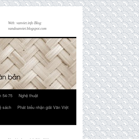
Web: vanviet.info Blog:
vandoanviet.blogspot.com
 54-75
Nghệ thuật
ệ sách
Phát biểu nhận giải Văn Việt