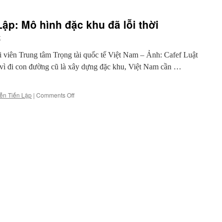
ập: Mô hình đặc khu đã lỗi thời
t
i viên Trung tâm Trọng tài quốc tế Việt Nam – Ảnh: Cafef Luật
vì đi con đường cũ là xây dựng đặc khu, Việt Nam cần …
on
ễn Tiến Lập
|
Comments Off
Luật
sư
Nguyễn
Tiến
Lập:
Mô
hình
đặc
khu
đã
lỗi
thời