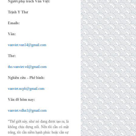
Người phụ trách Văn Việt:
Trịnh Y Thư
Emails:
Văn:
vanviet.van14@gmail.com
Thơ:
tho.vanviet.vd@gmail.com
Nghiên cứu – Phê bình:
vanviet.ncpb@gmail.com
Vấn đề hôm nay:
vanviet.vdhn1@gmail.com
“Thế giới này, như nó đang được tạo ra, là
không chịu đựng nổi. Nên tôi cần có mặt
trăng, tôi cần niềm hạnh phúc hoặc cần sự