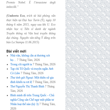
Premio Nobel. È l’invasione
degli
imbecilli.”
(
Umberto Eco
,
trích từ bài phỏng vấn
thực hiện tại Đại học Turin (Ý), ngày 10
tháng 6
năm 2015, ngay sau khi U. Eco
nhận học vị Tiến sĩ danh dự ngành
Truyền thông và
Văn hoá truyền thông
đại chúng. Nguyên văn tiếng Ý đăng trên
báo La Stampa
11.06.2015
)
Bài viết mới
Nhà văn, không cần ai thương xót
họ…
7 Tháng Tám, 2026
Trong cõi người ta
7 Tháng Tám, 2026
Tạp chí Tổ Quốc và truyện ngắn
Anh
Cò Lấm
7 Tháng Tám, 2026
Thư tình gửi Ngoại
: Một thiên sử gia
đình khiến ta rơi lệ
7 Tháng Tám, 2026
Thơ Nguyễn Thị Thanh Bình
7 Tháng
Tám, 2026
Bình minh đỏ trên Trung Quốc – Chủ
nghĩa Cộng sản Chế ngự một phần tư
Nhân loại thế nào (kỳ 3)
7 Tháng Tám,
2026