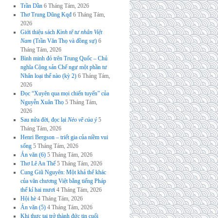
Trần Dần
6 Tháng Tám, 2026
Thơ Trung Dũng Kqđ
6 Tháng Tám,
2026
Giới thiệu sách
Kinh tế tư nhân Việt
Nam
(Trần Văn Thọ và đồng sự)
6
Tháng Tám, 2026
Bình minh đỏ trên Trung Quốc – Chủ
nghĩa Cộng sản Chế ngự một phần tư
Nhân loại thế nào (kỳ 2)
6 Tháng Tám,
2026
Đọc “Xuyên qua mọi chiến tuyến” của
Nguyễn Xuân Thọ
5 Tháng Tám,
2026
Sau nửa đời, đọc lại
Nẻo về của ý
5
Tháng Tám, 2026
Henri Bergson – triết gia của niềm vui
sống
5 Tháng Tám, 2026
Án văn (6)
5 Tháng Tám, 2026
Thơ Lê An Thế
5 Tháng Tám, 2026
Cung Giũ Nguyên: Một khả thể khác
của văn chương Việt bằng tiếng Pháp
thế kỉ hai mươi
4 Tháng Tám, 2026
Hội hè
4 Tháng Tám, 2026
Án văn (5)
4 Tháng Tám, 2026
Khi thực tại trở thành đức tin cuối