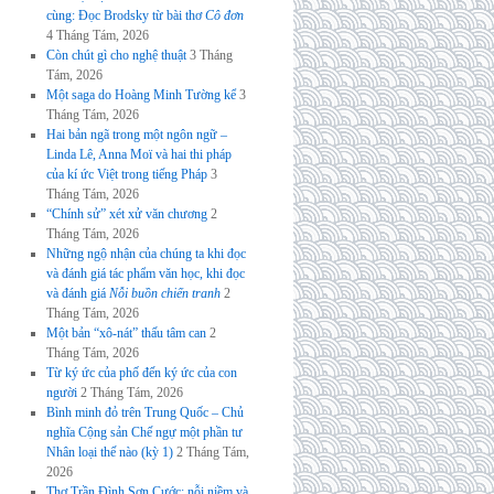
cùng: Đọc Brodsky từ bài thơ
Cô đơn
4 Tháng Tám, 2026
Còn chút gì cho nghệ thuật
3 Tháng
Tám, 2026
Một saga do Hoàng Minh Tường kể
3
Tháng Tám, 2026
Hai bản ngã trong một ngôn ngữ –
Linda Lê, Anna Moï và hai thi pháp
của kí ức Việt trong tiếng Pháp
3
Tháng Tám, 2026
“Chính sử” xét xử văn chương
2
Tháng Tám, 2026
Những ngộ nhận của chúng ta khi đọc
và đánh giá tác phẩm văn học, khi đọc
và đánh giá
Nỗi buồn chiến tranh
2
Tháng Tám, 2026
Một bản “xô-nát” thấu tâm can
2
Tháng Tám, 2026
Từ ký ức của phố đến ký ức của con
người
2 Tháng Tám, 2026
Bình minh đỏ trên Trung Quốc – Chủ
nghĩa Cộng sản Chế ngự một phần tư
Nhân loại thế nào (kỳ 1)
2 Tháng Tám,
2026
Thơ Trần Đình Sơn Cước: nỗi niềm và