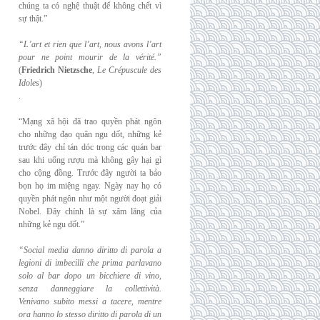
chúng ta có nghệ thuật để không chết vì
sự thật.”
“L’art et rien que l’art, nous avons l’art
pour ne point mourir de la vérité.”
(
Friedrich
Nietzsche
,
Le Crépuscule des
Idoles
)
.
“Mạng xã hội đã trao quyền phát ngôn
cho những đạo quân ngu dốt, những kẻ
trước đây chỉ tán dóc trong các quán bar
sau khi uống rượu mà không gây hại gì
cho cộng đồng. Trước đây người ta bảo
bọn họ im miệng ngay. Ngày nay họ có
quyền phát ngôn như một người đoạt giải
Nobel. Đây chính là sự xâm lăng của
những kẻ ngu dốt.”
“Social media danno diritto di parola a
legioni di imbecilli che prima parlavano
solo al
bar dopo un bicchiere di vino,
senza danneggiare la collettività.
Venivano subito messi a
tacere, mentre
ora hanno lo stesso diritto di parola di un