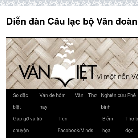
Skip
to
Diễn đàn Câu lạc bộ Văn đoàn
content
Số đặc
Vấn đề hôm
Văn
Thơ
Nghiên cứu Phê
biệt
nay
bình
Gặp gỡ và trò
Trên
Biếm
Thư 
chuyện
Facebook/Minds
họa
đọc