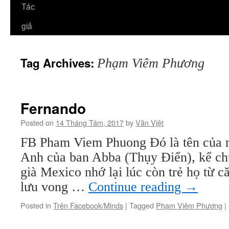
Tác
giả
Tag Archives:
Phạm Viêm Phương
Fernando
Posted on
14 Tháng Tám, 2017
by
Văn Việt
FB Pham Viem Phuong Đó là tên của m
Anh của ban Abba (Thụy Điển), kể ch
già Mexico nhớ lại lúc còn trẻ họ từ c
lưu vong …
Continue reading
→
Posted in
Trên Facebook/Minds
|
Tagged
Phạm Viêm Phương
|