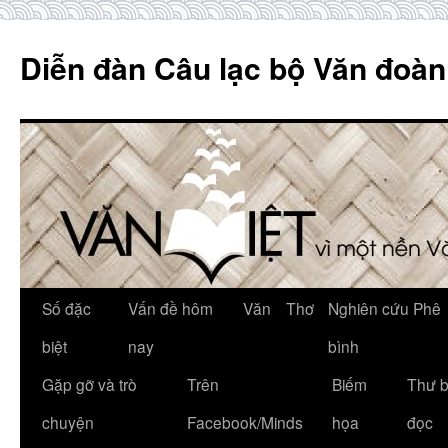
Skip
to
Diễn đàn Câu lạc bộ Văn đoàn
content
Số đặc
Vấn đề hôm
Văn
Thơ
Nghiên cứu Phê
biệt
nay
bình
Gặp gỡ và trò
Trên
Biếm
Thư 
chuyện
Facebook/Minds
họa
đọc