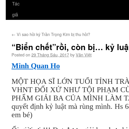
Tác
giả
←
Vì sao hồi ký Trần Trọng Kim bị thu hồi?
“Biển chết”rồi, còn bị… kỷ luậ
Posted on
29 Tháng Sáu, 2017
by
Văn Việt
Minh Quan Ho
MỘT HỌA SĨ LỚN TUỔI TỈNH TRÀ
VHNT ĐỐI XỬ NHƯ TỘI PHẠM C
PHẨM GIẢI BA CỦA MÌNH LÀM TA
quyết định kỷ luật mà rùng mình. Hs 6
em bé)