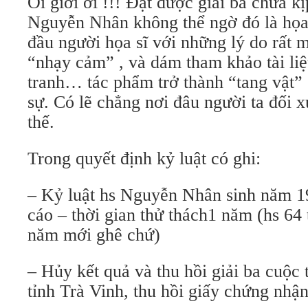
Ối giời ơi !!! Đạt được giải ba chưa k
Nguyễn Nhân không thể ngờ đó là họa
đầu người họa sĩ với những lý do rất m
“nhạy cảm” , và dám tham khảo tài liệ
tranh… tác phẩm trở thành “tang vật”
sự. Có lẽ chẳng nơi đâu người ta đối x
thế.
Trong quyết định kỷ luật có ghi:
– Kỷ luật hs Nguyễn Nhân sinh năm 1
cáo – thời gian thử thách1 năm (hs 64 
năm mới ghê chứ)
– Hủy kết quả và thu hồi giải ba cuộc 
tỉnh Trà Vinh, thu hồi giấy chứng nhận